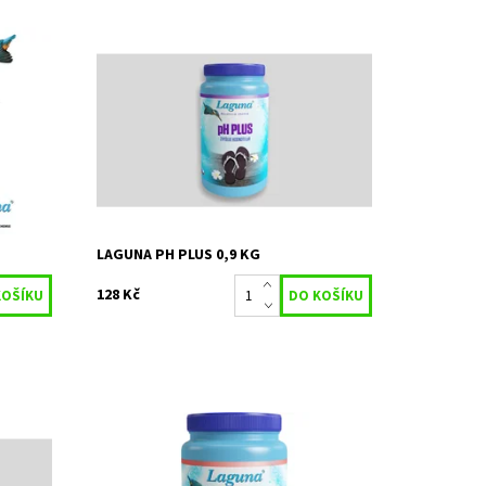
énové
Přípravek určený ke zvýšení pH bazénové
vody.
Dostupnost:
Skladem 6 ks
Kód:
3897
o
Značka:
STACHEMA CZ s.r.o
Záruka:
2 roky
LAGUNA PH PLUS 0,9 KG
128 Kč
bleta
Laguna Triplex víceúčelový přípravek je
 údržbu
určen k pravidelné dezinfekci bazénové