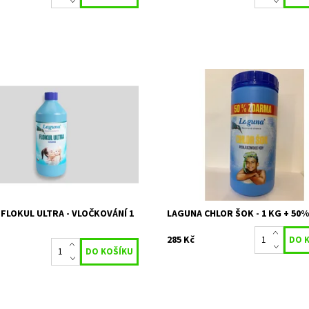
k zajišťuje průzračně čistou vodu.
Přípravek je určen pro šokovou (r
dezinfekci bazénové vody
ost:
Skladem 1 ks
4140
Dostupnost:
Skladem 10 ks
STACHEMA CZ s.r.o
Kód:
80/46
2 roky
Značka:
STACHEMA CZ s.r.
Záruka:
2 roky
FLOKUL ULTRA - VLOČKOVÁNÍ 1
LAGUNA CHLOR ŠOK - 1 KG + 50
285 Kč