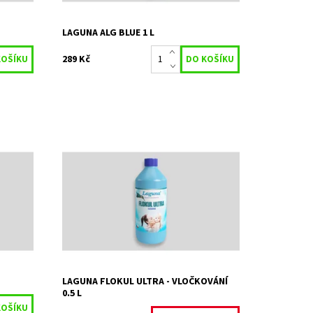
LAGUNA ALG BLUE 1 L
289 Kč
tvrdosti
Přípravek zajišťuje průzračně čistou vodu
Momentálně
Dostupnost:
nedostupné
Kód:
4146
o
Značka:
STACHEMA CZ s.r.o
Záruka:
2 roky
LAGUNA FLOKUL ULTRA - VLOČKOVÁNÍ
0.5 L