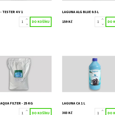
- TESTER 4 V 1
LAGUNA ALG BLUE 0.5 L
159 Kč
ua filter 25 kg - náhrada písku v
Přípravek je určen pro stabilizaci 
 filtracích.
vody
ost:
Skladem 15 ks
Dostupnost:
Skladem 7 ks
3894
Kód:
4128
STACHEMA CZ s.r.o
Značka:
STACHEMA CZ s.r.
2 roky
Záruka:
2 roky
AQUA FILTER - 25 KG
LAGUNA CA 1 L
303 Kč