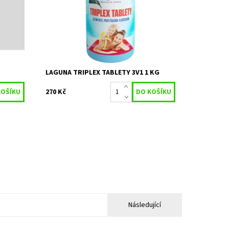
hodné
vody. Díky pomalému rozpouštění tablet
se účinné látky postupně...
Dostupnost:
Objednáno
Kód:
22638
o
Značka:
STACHEMA CZ s.r.o
LAGUNA TRIPLEX TABLETY 3V1 1 KG
270 Kč
Následující