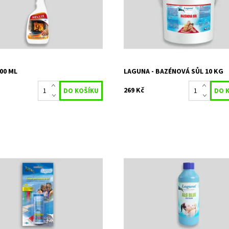
Na objednání, sk
Dostupnost:
ost:
Skladem 25 ks
do 5 dnů
21698
Kód:
10776
STACHEMA CZ s.r.o
Značka:
STACHEMA CZ s.r.
Záruka:
2 roky
500 ML
LAGUNA - BAZÉNOVÁ SŮL 10 KG
269 Kč
a měření hodnot pH, obsahu
Přípravek je určen k prevenci a lik
celkového+ volného) a celkové
řas přítomných v bazénové vodě
Dostupnost:
Skladem 4 ks
ost:
Skladem 11 ks
Kód:
4152
15248
Značka:
STACHEMA CZ s.r.
STACHEMA CZ s.r.o
Záruka:
2 roky