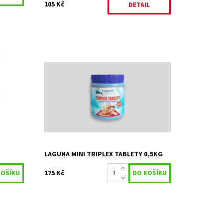
105 Kč
DETAIL
ychlou)
Laguna Triplex MINI slouží jako dezinfekční
přípravek ve formě tablet, umožňuje
vyvločkování nečistot, likviduje řasy a
zabraňuje jejich růstu.
o
Dostupnost:
Skladem 2 ks
Kód:
3900
Značka:
STACHEMA CZ s.r.o
%
LAGUNA MINI TRIPLEX TABLETY 0,5KG
175 Kč