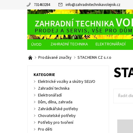
731463284
info
@
zahradnitechnikavolejnik.cz
ZAHRADNÍ TECHNIKA
ELEKTRONÁŘADÍ
O NÁS
JAK NAKUPOVAT
DOPRAVA A PLATBA
Prodávané značky
STACHEMA CZ s.r.o
ST
KATEGORIE
Elektrické vozíky a skútry SELVO
Zahradní technika
Elektronářadí
Řadit dl
Dům, dílna, zahrada
Zahrádkářské potřeby
Chovatelské potřeby
HELLIX je
Potřeby pro tvoření
rychlému
Pro děti
skel kr