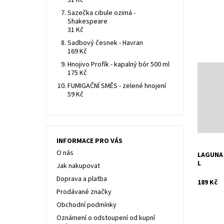
31 Kč
Sazečka cibule ozimá -
Shakespeare
31 Kč
Sadbový česnek - Havran
169 Kč
Hnojivo Profík - kapalný bór 500 ml
Příprave
175 Kč
Dostupn
FUMIGAČNÍ SMĚS - zelené hnojení
Kód:
59 Kč
Značka:
Záruka:
INFORMACE PRO VÁS
O nás
LAGUNA 
L
Jak nakupovat
Doprava a platba
189 Kč
Prodávané značky
Obchodní podmínky
Oznámení o odstoupení od kupní