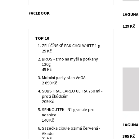
FACEBOOK
LAGUNA 
129 Kč
TOP 10
ZELÍ ČÍNSKÉ PAK CHOI WHITE 1 g
25 Kč
BROS - zrno na myši a potkany
120g
45 Kč
Laguna Aq
pískových
Mobilní party stan VeGA
2 690 Kč
Dostupn
Kód:
SUBSTRAL CAREO ULTRA 750 ml -
Značka:
proti škůdcům
Záruka:
209 Kč
SEHNOUTEK - N1 granule pro
nosnice
140 Kč
LAGUNA 
Sazečka cibule ozimá červená -
Akado
305 Kč