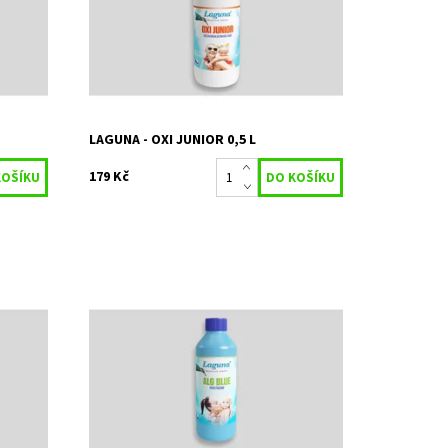
ladem
Kód:
80/71
Značka:
STACHEMA CZ s.r.o
o
LAGUNA - OXI JUNIOR 0,5 L
179 Kč
vidaci
Přípravek je určen k prevenci a likvidaci
řas přítomných v bazénové vodě
Dostupnost:
Skladem 4 ks
Kód:
4149
o
Značka:
STACHEMA CZ s.r.o
Záruka:
2 roky