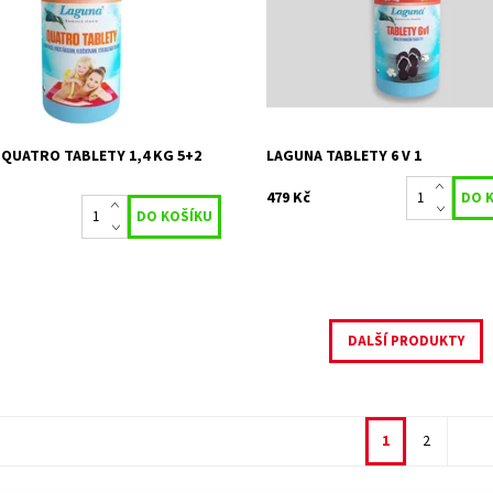
je, stabilizuje, vločkuje nečistoty
vody ve všech typech bazénů. Vý
ventivní účinek proti řasám.
balení.
ost:
Skladem 5 ks
Dostupnost:
Skladem 3 ks
4116
Kód:
4125
STACHEMA CZ s.r.o
Značka:
STACHEMA CZ s.r.
2 roky
Záruka:
2 roky
QUATRO TABLETY 1,4 KG 5+2
LAGUNA TABLETY 6 V 1
A
479 Kč
DALŠÍ PRODUKTY
1
2