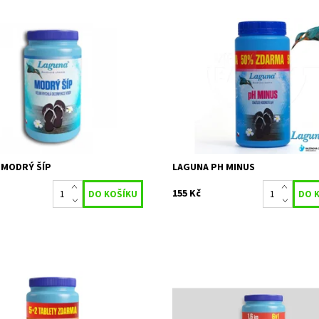
činný chlorový přípravek k velmi
Přípravek snižuje hodnotu pH baz
 efektivní šokové dezinfekci
vody. Výhodné balení
é vody
Dostupnost:
Skladem 5 ks
ost:
Skladem 6 ks
Kód:
4131
4137
Značka:
STACHEMA CZ s.r.
STACHEMA CZ s.r.o
Záruka:
2 roky
2 roky
 MODRÝ ŠÍP
LAGUNA PH MINUS
155 Kč
 chemie na chlorové ošetření
Moderní víceúčelový přípravek (ta
é vody. Čtyřkombinace
200 g) pro celosezónní průběžnou