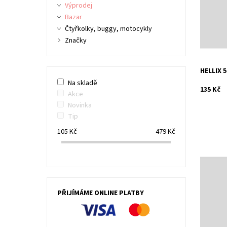
Výprodej
Dostupn
Bazar
Kód:
Čtyřkolky, buggy, motocykly
Značka:
Značky
HELLIX 
Na skladě
135 Kč
Akce
Novinka
Tip
105
Kč
479
Kč
Tester n
chloru (
alkalinity
Dostupn
PŘIJÍMÁME ONLINE PLATBY
Kód:
Značka: