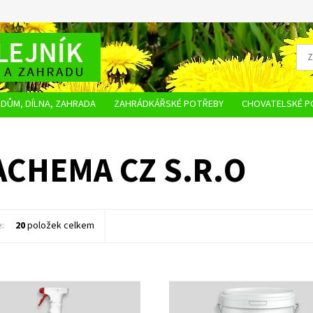
DŮM, DÍLNA, ZAHRADA
ZAHRÁDKÁŘSKÉ POTŘEBY
CHOVATELSKÉ P
OBCHODNÍ PODMÍNKY
OCHRANA OSOBNÍCH ÚDAJŮ
NAPIŠTE NÁM
ACHEMA CZ S.R.O
e:
20
položek celkem
 speciální přípravek určený k
LAGUNA BAZÉNOVÁ SŮL - Pro úpra
 a kvalitnímu vyčištění povrchu
bazénové vody chlorinátorem
bových kamen