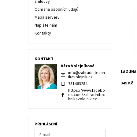
smlouvy
Ochrana osobních údajů
Mapa serveru
Vysoce ú
rychlé a
Napište nám
bazénov
Kontakty
Dostupn
Kód:
Značka:
Záruka:
KONTAKT
Věra Volejníková
LAGUNA
info
@
zahradnitechn
ikavolejnik.cz
345 Kč
731463284
https://www.facebo
ok.com/zahradnitec
hnikavolejnik.cz
PŘIHLÁŠENÍ
Bazénová
bazénov