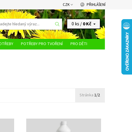
CZK
PŘIHLÁŠENÍ
0 ks /
0 Kč
OTŘEBY
POTŘEBY PRO TVOŘENÍ
PRO DĚTI
KONTAKTY
Stránka
1/2
vu
Bezchlorová dezinfekce bazénové vody
Dostupnost:
Skladem 2 ks