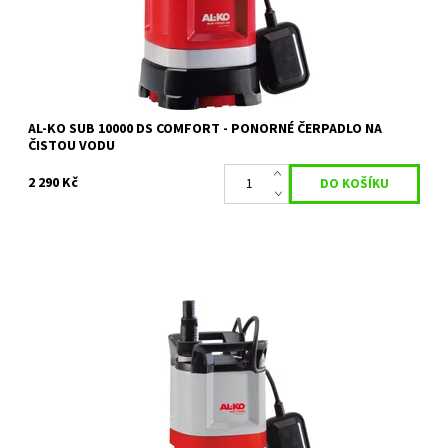
Záruka:
2 roky
AL-KO SUB 10000 DS COMFORT - PONORNÉ ČERPADLO NA
ČISTOU VODU
2 290 Kč
S ponorným čerpadlem AL-KO SUB 11000 Comfort nepředstavuje
vypouštění bazénů, nádrží nebo zatopených sklepů žádný
problém.
Dostupnost:
Na objednávku
Kód:
18152
Značka:
AL-KO
Záruka:
2 roky