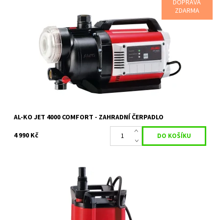
DOPRAVA
ZDARMA
Čerpadlo JET 4000 Comfort určeno pro všestranné použití.
Dostupnost:
Na objednávku
Kód:
18137
Značka:
AL-KO
Záruka:
2 roky
AL-KO JET 4000 COMFORT - ZAHRADNÍ ČERPADLO
4 990 Kč
Robustní čerpadlo na čistou vodu s výkonem 450 W
Dostupnost:
Skladem 1 ks
Kód:
18158
Značka:
AL-KO