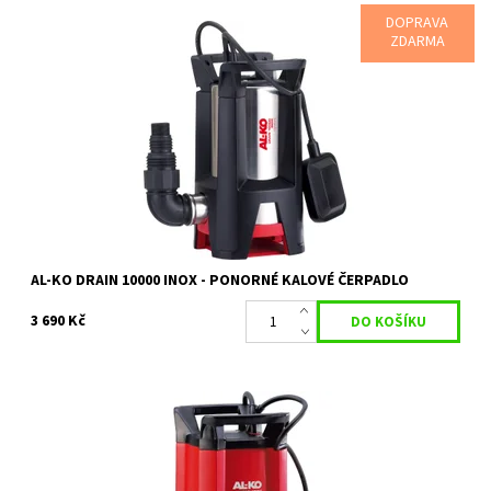
DOPRAVA
ZDARMA
Robustní ponorné kalové čerpadlo s výkonem 750 W
Dostupnost:
Na objednávku
Kód:
18074
Značka:
AL-KO
Záruka:
2 roky
AL-KO DRAIN 10000 INOX - PONORNÉ KALOVÉ ČERPADLO
3 690 Kč
Robustní ponorné kalové čerpadlo s výkonem 850 W
Dostupnost:
Skladem 2 ks
Kód:
18065