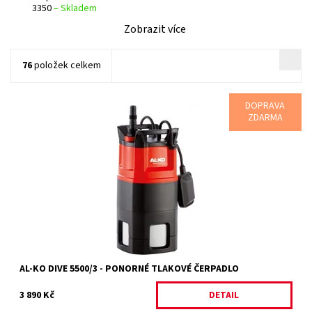
3350
–
Skladem
Zobrazit více
76
položek celkem
DOPRAVA
ZDARMA
Alko Dive 5500/3 ponorné tlakové čerpadlo.
Dostupnost:
Vyprodáno
Kód:
829
Značka:
AL-KO
Záruka:
2 roky
AL-KO DIVE 5500/3 - PONORNÉ TLAKOVÉ ČERPADLO
3 890 Kč
DETAIL