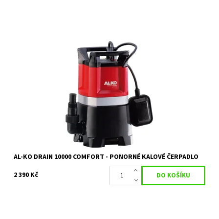
Robustní ponorné kalové čerpadlo s výkonem 650 W
Dostupnost:
Skladem 2 ks
Kód:
18062
Značka:
AL-KO
Záruka:
2 roky
AL-KO DRAIN 10000 COMFORT - PONORNÉ KALOVÉ ČERPADLO
2 390 Kč