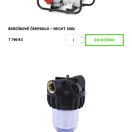
BENZÍNOVÉ ČERPADLO – HECHT 3681
7 790 Kč
Někdy pevné příměsi (písek) v čerpané vodě nevadí (např. pro
potřeby zalévání), jindy mohou být nepříjemné (např. při
napouštění bazénu). Pokud si...
Dostupnost:
Skladem 2 ks
Kód:
25807