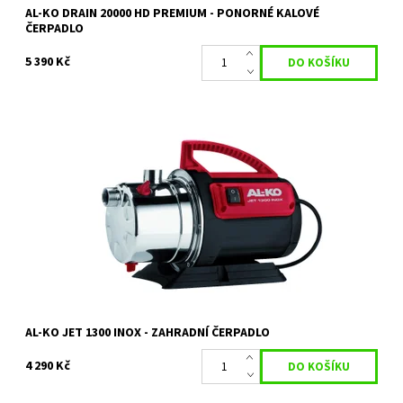
AL-KO DRAIN 20000 HD PREMIUM - PONORNÉ KALOVÉ
ČERPADLO
5 390 Kč
AL-KO JET 1300 Inox Classic
Dostupnost:
Skladem 2 ks
Kód:
15266
Značka:
AL-KO
Záruka:
2 roky
AL-KO JET 1300 INOX - ZAHRADNÍ ČERPADLO
4 290 Kč