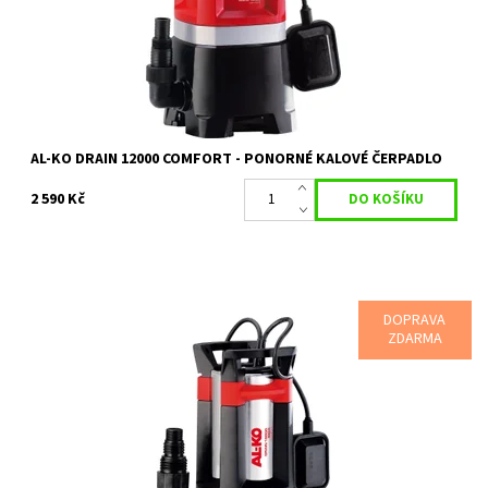
Značka:
AL-KO
Záruka:
2 roky
AL-KO DRAIN 12000 COMFORT - PONORNÉ KALOVÉ ČERPADLO
2 590 Kč
DOPRAVA
ZDARMA
Robustní ponorné kalové čerpadlo s výkonem 1100 W
Dostupnost:
Na objednávku
Kód:
18068
Značka:
AL-KO
Záruka:
2 roky