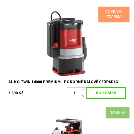
DOPRAVA
ZDARMA
Kalové čerpadlo a čerpadlo pro plošné vysávání v jednom
Dostupnost:
Skladem 1 ks
Kód:
18047
Značka:
AL-KO
Záruka:
2 roky
AL-KO TWIN 14000 PREMIUM - PONORNÉ KALOVÉ ČERPADLO
3 690 Kč
NOVINKA
Benzínové čerpadlo s 2-taktním motorem o obsahu 52 cm3. Max.
výtlak 24 m. Max. průtok 7000 l/h. Max. nasávací výška 8 m