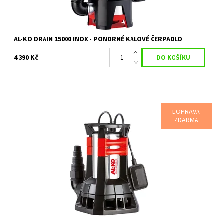
AL-KO DRAIN 15000 INOX - PONORNÉ KALOVÉ ČERPADLO
4 390 Kč
DOPRAVA
ZDARMA
Prémiový model kalového čerpadla s výkonem 1300 W
Dostupnost:
Objednáno
Kód:
18071
Značka:
AL-KO
Záruka:
2 roky