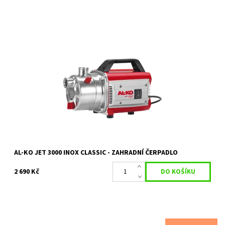
Zahradní čerpadlo AL-KO Jet 3000 Inox Classic
Dostupnost:
Skladem 2 ks
Kód:
1894
Značka:
AL-KO
Záruka:
2 roky
AL-KO JET 3000 INOX CLASSIC - ZAHRADNÍ ČERPADLO
2 690 Kč