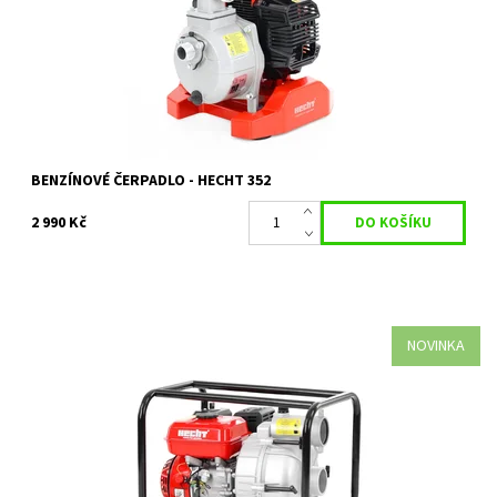
Dostupnost:
Skladem 1 ks
Kód:
35194
Značka:
HECHT
Záruka:
2 roky
BENZÍNOVÉ ČERPADLO - HECHT 352
2 990 Kč
NOVINKA
Vysoce výkonné benzínové čerpadlo HECHT 3681 je ideální
řešení pro rychlé odčerpání velkého množství znečištěné vody.
Dostupnost:
Na objednávku
Kód:
35197
Značka:
HECHT
Záruka:
2 roky