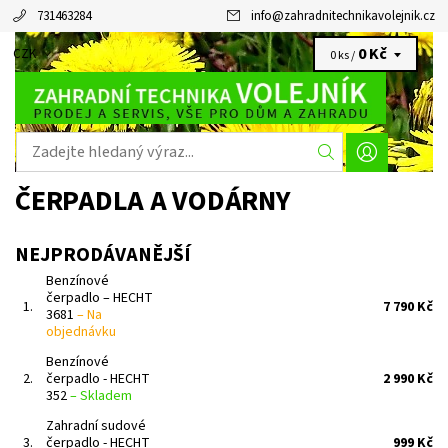
731463284
info
@
zahradnitechnikavolejnik.cz
0 Kč
CZK
0 ks /
ČERPADLA A VODÁRNY
NEJPRODÁVANĚJŠÍ
Benzínové
čerpadlo – HECHT
1.
7 790 Kč
3681
–
Na
objednávku
Benzínové
2.
čerpadlo - HECHT
2 990 Kč
352
–
Skladem
Zahradní sudové
3.
čerpadlo - HECHT
999 Kč