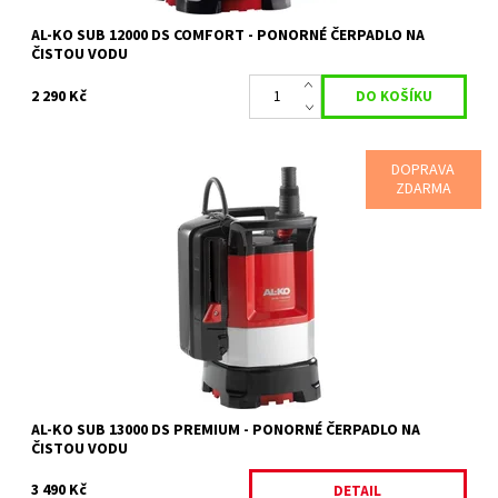
AL-KO SUB 12000 DS COMFORT - PONORNÉ ČERPADLO NA
ČISTOU VODU
2 290 Kč
DOPRAVA
ZDARMA
AL - KO SUB 13000 DS Premium je ponorné čerpadlo na čistou
vodu.
Dostupnost:
Objednáno
Kód:
835
Značka:
AL-KO
Záruka:
2 roky
AL-KO SUB 13000 DS PREMIUM - PONORNÉ ČERPADLO NA
ČISTOU VODU
3 490 Kč
DETAIL