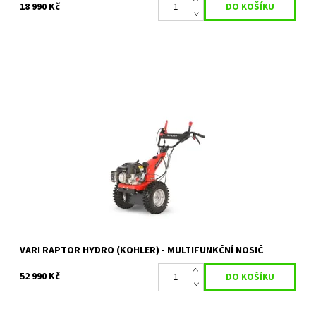
18 990 Kč
Multifunkční nosič RAPTOR Hydro je osazen novým motorem
KOHLER COMMAND PRO CV224 s tlakovým mazáním.
Dostupnost:
Na objednávku
Kód:
80/74
Značka:
VARI
Záruka:
2 roky
VARI RAPTOR HYDRO (KOHLER) - MULTIFUNKČNÍ NOSIČ
52 990 Kč