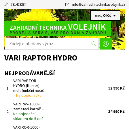
731463284
info
@
zahradnitechnikavolejnik.cz
0 Kč
CZK
0 ks /
VARI RAPTOR HYDRO
NEJPRODÁVANĚJŠÍ
VARI RAPTOR
HYDRO (Kohler) -
1.
52 990 Kč
multifunkční nosič
–
Na objednávku
VARI RKV-1000 -
zametací kartáč
–
2.
34 990 Kč
Na objednání,
skladem do 5 dnů
VARI ROR-1000 -