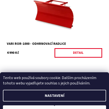
očekáváme skladem v...
Dostupnost:
Momentálně nedostupné
Kód:
14618
Značka:
VARI
Záruka:
2 roky
VARI ROR-1000 - ODHRNOVACÍ RADLICE
4 990 Kč
DETAIL
Tento web používá soubory cookie. Dalším procházením
Facebook
|
Heureka.cz
|
Zboží.cz
tohoto webu vyjadřujete souhlas s jejich používáním.
NASTAVENÍ
2026 © Zahradní technika VOLEJNÍK, všechna práva vyhrazena