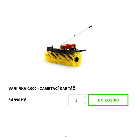
Zametací kartáč RKV-1000 je adaptér určený k multifunkčnímu
nosiči RAPTOR HYDRO.
Dostupnost:
Na objednání, skladem do 5 dnů
Kód:
14621
Značka:
VARI
Záruka:
2 roky
VARI RKV-1000 - ZAMETACÍ KARTÁČ
34 990 Kč
Odhrnovací radlice ROR-1000 k zametacímu kartáči RKV-1000
slouží k odhrnutí velké vrstvy sněhu před kartáčem. Produkt