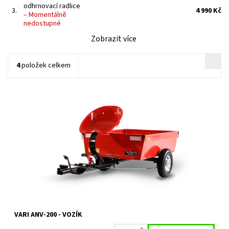
odhrnovací radlice
3.
4 990 Kč
–
Momentálně
nedostupné
Zobrazit více
4
položek celkem
Návěs ANV-200 o nosnosti 200 kg určený pro multifunkční nosič
Raptor Hydro je menší bratr velkého návěsu ANV-400 z VARI
systému. V prodeji od roku...
Dostupnost:
Skladem u dodavatele
Kód:
1396
Značka:
VARI
Záruka:
2 roky
VARI ANV-200 - VOZÍK