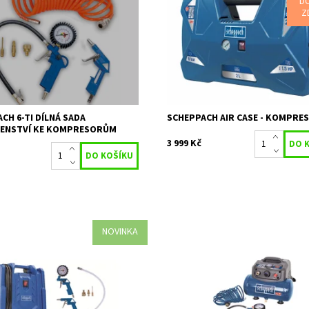
D
ENSTVÍ KE KOMPRESORŮM
vzdušník 2l o hmotnosti 8kg.
Z
ost:
Skladem 1 ks
Dostupnost:
Na objednávku
15758
Kód:
602
SCHEPPACH
Značka:
SCHEPPACH
2 roky
2 roky / prodlouž
Záruka:
záruka 4 roky
CH 6-TI DÍLNÁ SADA
SCHEPPACH AIR CASE - KOMPRE
ŠENSTVÍ KE KOMPRESORŮM
3 999 Kč
NOVINKA
ch Air Force 7Kompresor
HC 06 - BEZOLEJOVÝ KOMPRESOR 6
h AIR FORCE 7 je praktický,
Dostupnost:
Skladem 1 ks
 lehký, výkonný a bohatě
Kód:
15740
ý pomocník vhodný do každé
Značka:
SCHEPPACH
ti,...
2 roky / prodlouž