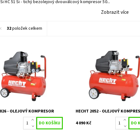
 Si HC 51 Si - tichý bezolejový dvouválcový kompresor 50...
Zobrazit více
e:
32
položek celkem
ký olejový kompresor s příkonem
Elektrický olejový kompresor s p
ax. tlak 8 bar. Nádrž 24 l.
1500 W. Max. tlak 8 bar. Nádrž 50 l.
 20,6 kg.
Hmotnost 29 kg.
Na objednání, skladem
Dostupnost:
Skladem 1 ks
ost:
do 5 dnů
Kód:
2434
2431
Značka:
HECHT
HECHT
Záruka:
2 roky
2 roky
026 - OLEJOVÝ KOMPRESOR
HECHT 2052 - OLEJOVÝ KOMPRE
4 090 Kč