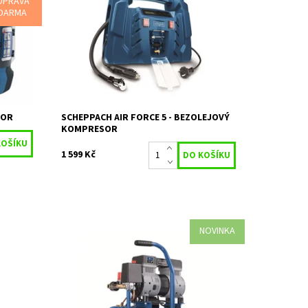
OPRAVA
KOMPRESOR 8 BAR NA 12 V/230 V
DARMA
Na objednání, skladem
Dostupnost:
do 5 dnů
Kód:
80/159
ená
Značka:
SCHEPPACH
2 roky / prodloužená
Záruka:
záruka 4 roky
SOR
SCHEPPACH AIR FORCE 5 - BEZOLEJOVÝ
KOMPRESOR
1 599 Kč
NOVINKA
 L
Scheppach HC 08 SiKompaktní kompresor
Scheppach HC 08 Si je všestranným
pomocníkem pro domácí práce, dílnu či
garáž. Díky své nízké hlučnosti a...
ená
Dostupnost:
Na objednávku