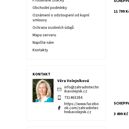
Prodávané značky
SCHEPPA
Obchodní podmínky
11 799 K
Oznámení o odstoupení od kupní
smlouvy
Ochrana osobních údajů
Mapa serveru
Napište nám
Kontakty
Olejový
je ideál
kutila.
Dostupn
KONTAKT
Kód:
Značka:
Věra Volejníková
Záruka:
info
@
zahradnitechn
ikavolejnik.cz
731463284
SCHEPPA
https://www.facebo
ok.com/zahradnitec
hnikavolejnik.cz
3 499 Kč