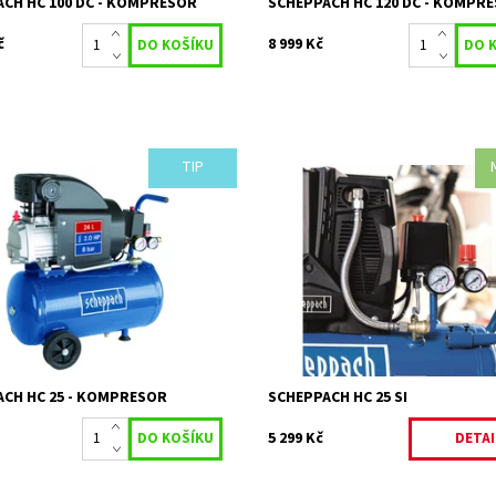
CH HC 100 DC - KOMPRESOR
SCHEPPACH HC 120 DC - KOMPR
č
8 999 Kč
TIP
 kompresor Scheppach HC 25
HC 25 Si - tichý bezolejový dvouvá
ním pomocníkem pro každého
kompresor 24 litrů Kompresor Sc
HC 25 Si je tichý bezolejový dvouv
kompresor, který je vhodný...
ost:
Skladem 1 ks
557
Dostupnost:
Na objednávku
SCHEPPACH
Kód:
34762
2 roky / prodloužená
Značka:
SCHEPPACH
záruka 4 roky
Záruka:
2 roky
CH HC 25 - KOMPRESOR
SCHEPPACH HC 25 SI
5 299 Kč
DETAI