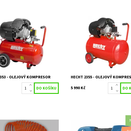
ký dvouválcový olejový
Elektrický dvouválcový olejový
r s příkonem 2,2 kW. Max. tlak 8
kompresor s příkonem 2,2 kW. Max.
ž 50 l. Hmotnost 36,2 kg.
bar. Velká 100 l nádrž. Toto zboží
zakoupit pouze v našem...
Na objednání, skladem
ost:
do 5 dnů
Na objednání, sk
Dostupnost:
2437
do 5 dnů
HECHT
Kód:
16421
2 roky
Značka:
HECHT
Záruka:
2 roky
353 - OLEJOVÝ KOMPRESOR
HECHT 2355 - OLEJOVÝ KOMPRE
5 990 Kč
CH 6-TI DÍLNÁ SADA
Bezolejový kompresor o tlatku 8ba