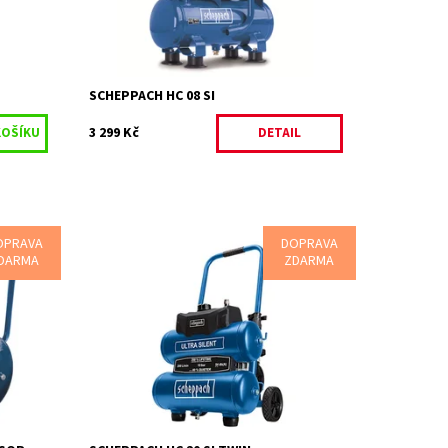
Kód:
34756
Značka:
SCHEPPACH
Záruka:
2 roky
SCHEPPACH HC 08 SI
3 299 Kč
DETAIL
OPRAVA
DOPRAVA
DARMA
ZDARMA
Scheppach HC 20 Si Twin - ultra tichý
bezolejový dvouválcový kompresor 20 l
Na objednání, skladem
Dostupnost:
ku
do 3 dnů
Kód:
80/163
Značka:
SCHEPPACH
ená
2 roky / prodloužená
Záruka:
záruka 4 roky