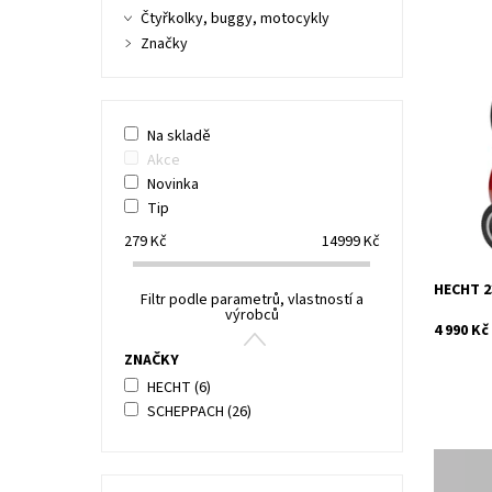
Čtyřkolky, buggy, motocykly
Značky
Elektric
kompreso
bar. Nádr
Na skladě
Akce
Dostupn
Novinka
Kód:
Tip
Značka:
Záruka:
279
Kč
14999
Kč
HECHT 2
Filtr podle parametrů, vlastností a
výrobců
4 990 Kč
ZNAČKY
HECHT
(6)
SCHEPPACH
(26)
SCHEPPA