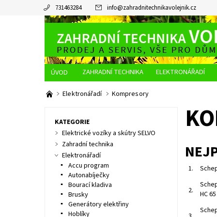
731463284
info
@
zahradnitechnikavolejnik.cz
ZAHRADNÍ TECHNIKA
ELEKTRONÁŘADÍ
O NÁS
JAK NAKUPOVAT
DOPRAVA A PLATBA
Elektronářadí
Kompresory
KO
KATEGORIE
Elektrické vozíky a skútry SELVO
Zahradní technika
NEJ
Elektronářadí
Accu program
1.
Schep
Autonabíječky
Schep
Bourací kladiva
2.
HC 65
Brusky
Generátory elektřiny
Schep
Hoblíky
3.