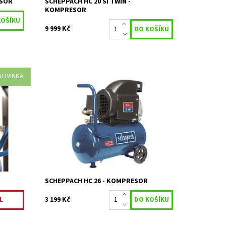
ESOR
SCHEPPACH HC 20 SI TWIN -
KOMPRESOR
9 999 Kč
NOVINKA
lcový
HC 26 - OLEJOVÝ KOMPRESOR 8 BAR SE
heppach
VZDUŠNÍKEM 24 L
álcový
Na objednání, skladem
Dostupnost:
do 5 dnů
Kód:
19037
Značka:
SCHEPPACH
2 roky / prodloužená
Záruka:
záruka 4 roky
SCHEPPACH HC 26 - KOMPRESOR
3 199 Kč
L