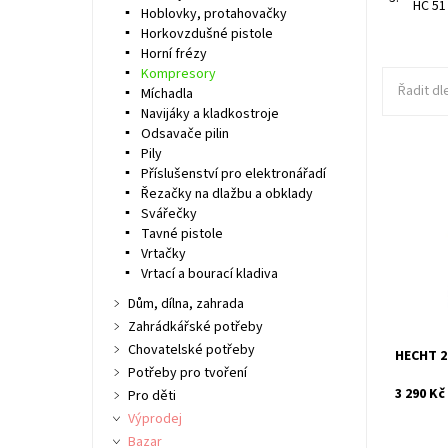
HC 51
Hoblovky, protahovačky
Horkovzdušné pistole
Horní frézy
Kompresory
Řadit dl
Míchadla
Navijáky a kladkostroje
Odsavače pilin
Pily
Příslušenství pro elektronářadí
Elektric
Řezačky na dlažbu a obklady
1500 W. M
Svářečky
Hmotnost
Tavné pistole
Dostupn
Vrtačky
Vrtací a bourací kladiva
Kód:
Značka:
Dům, dílna, zahrada
Záruka:
Zahrádkářské potřeby
Chovatelské potřeby
HECHT 2
Potřeby pro tvoření
3 290 Kč
Pro děti
Výprodej
Bazar