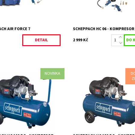
Záruka:
ost:
Na objednávku
záruka 4 roky
34753
SCHEPPACH
2 roky
CH AIR FORCE 7
SCHEPPACH HC 06 - KOMPRESOR
2 999 Kč
DETAIL
NOVINKA
D
Z
dvouválcový kompresor s
Scheppach HC 120 dc - olejový
ím tlakem 8bar a vzdušníkem
dvouválcový kompresor 10 bar se
vzdušníkem 100 l
Na objednání, skladem
Dostupnost:
Na předobjednáv
ost:
do 5 dnů
Kód:
80/164
608
Značka:
SCHEPPACH
SCHEPPACH
2 roky / prodlouž
Záruka:
2 roky / prodloužená
záruka 4 roky
záruka 4 roky