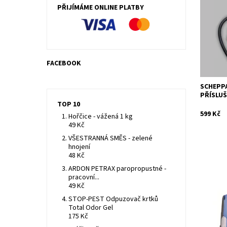
PŘÍSLUŠ
PŘIJÍMÁME ONLINE PLATBY
Dostupn
Kód:
Značka:
Záruka:
FACEBOOK
SCHEPPA
PŘÍSLU
TOP 10
599 Kč
Hořčice - vážená 1 kg
49 Kč
VŠESTRANNÁ SMĚS - zelené
hnojení
48 Kč
ARDON PETRAX paropropustné -
pracovní...
49 Kč
Scheppa
Scheppac
STOP-PEST Odpuzovač krtků
skladný,
Total Odor Gel
vybaven
175 Kč
domácnos