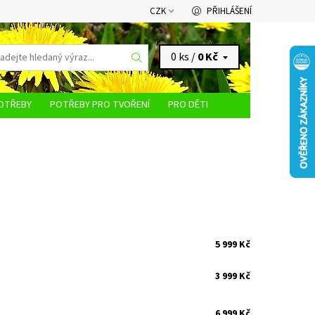
CZK
PŘIHLÁŠENÍ
0 ks /
0 Kč
OTŘEBY
POTŘEBY PRO TVOŘENÍ
PRO DĚTI
KONTAKTY
5 999 Kč
3 999 Kč
6 999 Kč