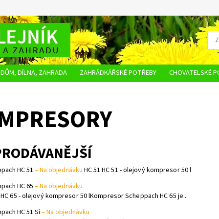
DŮM, DÍLNA, ZAHRADA
ZAHRÁDKÁŘSKÉ POTŘEBY
CHOVATELSKÉ P
OBCHODNÍ PODMÍNKY
OCHRANA OSOBNÍCH ÚDAJŮ
NAPIŠTE NÁM
MPRESORY
PRODÁVANĚJŠÍ
pach HC 51
–
Na objednávku
HC 51 HC 51 - olejový kompresor 50 l
pach HC 65
–
Na objednávku
 HC 65 - olejový kompresor 50 lKompresor Scheppach HC 65 je...
pach HC 51 Si
–
Na objednávku