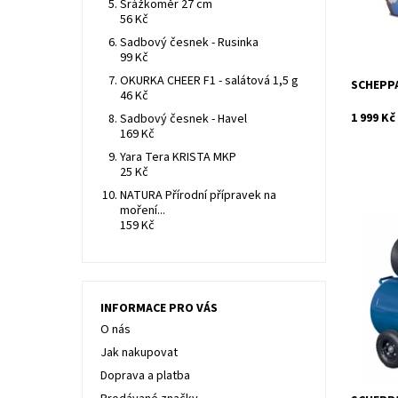
Srážkoměr 27 cm
Dostupn
56 Kč
Kód:
Značka:
Sadbový česnek - Rusinka
Záruka:
99 Kč
OKURKA CHEER F1 - salátová 1,5 g
SCHEPPA
46 Kč
1 999 Kč
Sadbový česnek - Havel
169 Kč
Yara Tera KRISTA MKP
25 Kč
NATURA Přírodní přípravek na
moření...
159 Kč
Olejový 
maximáln
100l.
Dostupn
INFORMACE PRO VÁS
Kód:
O nás
Značka:
Jak nakupovat
Záruka:
Doprava a platba