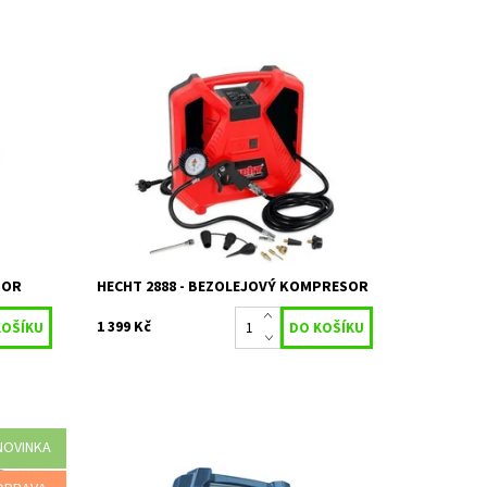
Napětí 230 V / 50 Hz, hmotnost 6 kg,
 tlak 8
příkon 1100 W, délka hadice 3 m, max. tlak
 je možné
8 bar, počet výstupů 1,max. sací výkon
180 l/min.
ladem
Momentálně
Dostupnost:
nedostupné
Kód:
80/1147
Značka:
HECHT
Záruka:
2 roky
SOR
HECHT 2888 - BEZOLEJOVÝ KOMPRESOR
1 399 Kč
NOVINKA
r,
AIR FORCE 5 - BEZOLEJOVÝ MOBILNÍ