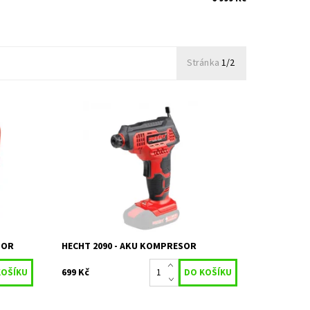
Stránka
1/2
říkonem
Akumulátorový kompresor napájený
akumulátorem o napětí 20 V. Max tlak 7 bar.
Kompatibilní s ACCU programem 1278 -
Akumulátor a nabíječka nejsou...
Dostupnost:
Skladem 2 ks
Kód:
16424
Značka:
HECHT
Záruka:
2 roky
SOR
HECHT 2090 - AKU KOMPRESOR
699 Kč