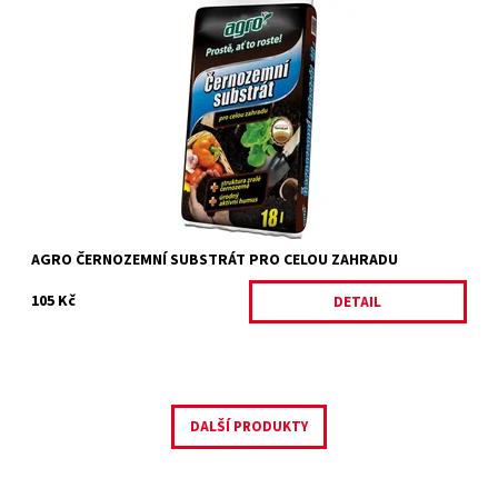
AGRO Černozemní substrát pro celou zahradu je speciální
substrát kypré a vláčné struktury, připomínající tradiční úrodnou
černozem,...
Dostupnost:
Momentálně nedostupné
Kód:
29348/18
Značka:
AGRO CS
AGRO ČERNOZEMNÍ SUBSTRÁT PRO CELOU ZAHRADU
105 Kč
DETAIL
DALŠÍ PRODUKTY