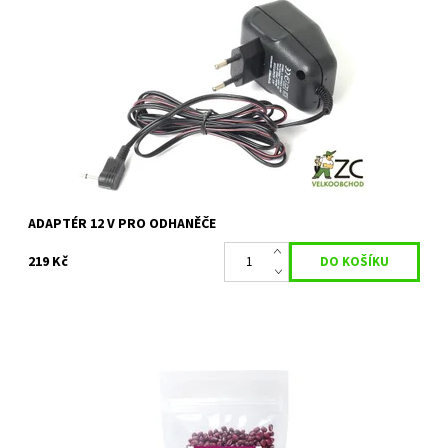
Síťový napáječ (příkon 2 W) se stabilizovaným výstupním napětím
12 V do akustických a ultrazvukových odhaněčů
Dostupnost:
Objednáno
Kód:
13100
Záruka:
2 roky
ADAPTÉR 12 V PRO ODHANĚČE
219 Kč
BIO semena fazole určená k celoročnímu klíčení. Jsou čerstvou a
kvalitní luštěninou vhodnou k přímé konzumaci nebo jako přísada
do rozličných...