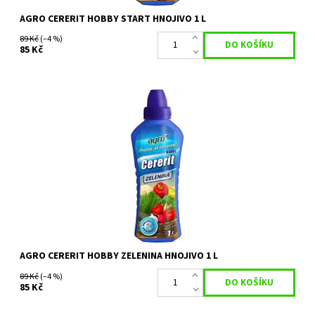
AGRO CERERIT HOBBY START HNOJIVO 1 L
89 Kč
(–4 %)
85 Kč
AGRO Cererit Hobby Zelenina je kapalné bezchloridové hnojivo s
mikroprvky. Je určené pro všechny druhy zeleniny (plodová,
kořenová,...
Dostupnost:
Skladem 7 ks
Kód:
80/1113
Značka:
AGRO CS
AGRO CERERIT HOBBY ZELENINA HNOJIVO 1 L
89 Kč
(–4 %)
85 Kč