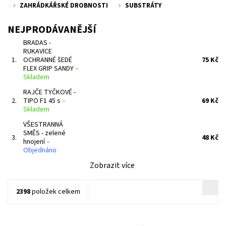
ZAHRÁDKÁŘSKÉ DROBNOSTI
SUBSTRÁTY
NEJPRODÁVANĚJŠÍ
BRADAS -
RUKAVICE
1.
OCHRANNÉ šEDÉ
75 Kč
FLEX GRIP SANDY
–
Skladem
RAJČE TYČKOVÉ -
2.
TIPO F1 45 s
–
69 Kč
Skladem
VŠESTRANNÁ
SMĚS - zelené
3.
48 Kč
hnojení
–
Objednáno
Zobrazit více
2398
položek celkem