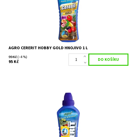
Dostupnost:
Skladem 6 ks
Kód:
80/1112
Značka:
AGRO CS
AGRO CERERIT HOBBY GOLD HNOJIVO 1 L
99 Kč
(–4 %)
95 Kč
Bezchloridové hnojivo, pro výživu ovoce, zeleniny, pokojových,
balkónových a ostatních okrasných rostlin a chmelu, používá se k
přihnojování v...
Dostupnost:
Skladem 1 ks
Kód:
80/593
Značka:
AGRO CS