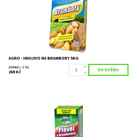
obsah škrobu. Je ideální k základnímu hnojení brambor před jarní
výsadbou. Díky...
Dostupnost:
Skladem 2 ks
Kód:
26740
Značka:
AGRO CS
AGRO - HNOJIVO NA BRAMBORY 5KG
279 Kč
(–3 %)
269 Kč
Selektivní kontaktní herbicid určený k efektivnímu
hubení dvouděložných plevelů v porostech brambor.
Dostupnost:
Skladem 11 ks
Kód:
19613/50
Značka:
AGRO CS