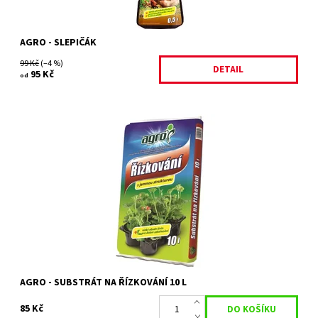
AGRO - SLEPIČÁK
99 Kč
(–4 %)
DETAIL
95 Kč
od
Ideální volba pro vegetativní množení rostlin, tedy množení
řízkováním. Substrát je vzdušnou směsí vybraných rašelin a
křemičitého písku s jemnou...
Dostupnost:
Skladem 18 ks
Kód:
80/1624
Značka:
AGRO CS
AGRO - SUBSTRÁT NA ŘÍZKOVÁNÍ 10 L
85 Kč