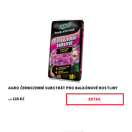
AGRO Černozemní substrát pro balkónovky a letničky je speciální
substrát kypré a vláčné struktury, připomínající tradiční
úrodnou...
Dostupnost:
Na objednání, skladem do 5 dnů
Kód:
29351/18
Značka:
AGRO CS
AGRO ČERNOZEMNÍ SUBSTRÁT PRO BALKÓNOVÉ ROSTLINY
115 Kč
DETAIL
od