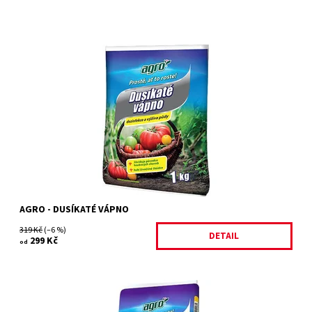
Agro Dusíkaté vápno je dusíkaté hnojivo s obsahem dusíku
pro nárůst zelené hmoty a obsahem vápníku, který snižuje
kyselost půdy. Hnojivo díky svému...
Dostupnost:
Skladem 2 ks
Kód:
31212/3 K
Značka:
AGRO CS
AGRO - DUSÍKATÉ VÁPNO
319 Kč
(–6 %)
DETAIL
299 Kč
od
granulované kombinované hnojivo s přídavkem hořčíku pro vyšší