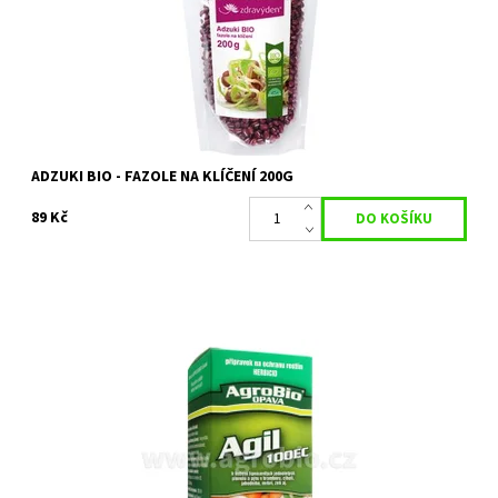
Dostupnost:
Skladem 2 ks
Kód:
25684
Značka:
ZDRAVÝ DEN
ADZUKI BIO - FAZOLE NA KLÍČENÍ 200G
89 Kč
Selektivní herbicid k hubení jednoděložných plevelů a pýru
plazivého v zelenině.
Dostupnost:
Skladem 1 ks
Kód:
19652
Značka:
AGROBIO s.r.o.