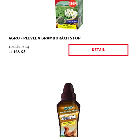
AGRO - PLEVEL V BRAMBORÁCH STOP
169 Kč
(–2 %)
DETAIL
165 Kč
od
unikátní organo-minerální hnojivo pro všechny rostliny pěstované
na zahradě ve volné půdě i v pěstebních nádobách. Je zdrojem
přírodního fosforu....
Dostupnost:
Skladem 14 ks
Kód:
31452/500
Značka:
AGRO CS