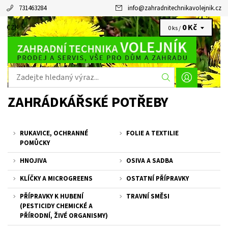
731463284
info
@
zahradnitechnikavolejnik.cz
0 Kč
CZK
0 ks /
ZAHRÁDKÁŘSKÉ POTŘEBY
RUKAVICE, OCHRANNÉ
FOLIE A TEXTILIE
POMŮCKY
HNOJIVA
OSIVA A SADBA
KLÍČKY A MICROGREENS
OSTATNÍ PŘÍPRAVKY
PŘÍPRAVKY K HUBENÍ
TRAVNÍ SMĚSI
(PESTICIDY CHEMICKÉ A
PŘÍRODNÍ, ŽIVÉ ORGANISMY)