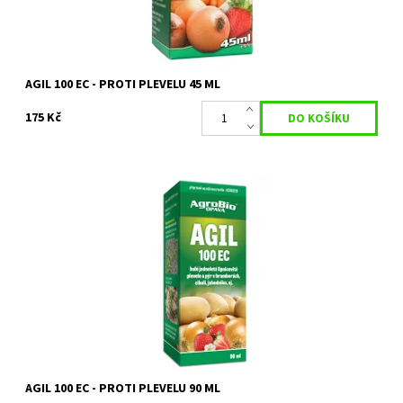
AGIL 100 EC - PROTI PLEVELU 45 ML
175 Kč
Selektivní herbicid k hubení jednoděložných plevelů a pýru
plazivého v zelenině.
Dostupnost:
Na objednání, skladem do 3 dnů
Kód:
80/1693
Značka:
AGROBIO s.r.o.
AGIL 100 EC - PROTI PLEVELU 90 ML