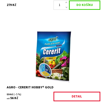
279 Kč
AGRO CERERIT Hobby® Gold je bezchloridové granulované
(kompaktované) hnojivo, obsahující mikro- a makroprvky, jako
je železo, vápník a hořčík.
Dostupnost:
Skladem 10 ks
Kód:
26110/100
Značka:
AGRO CS
AGRO - CERERIT HOBBY® GOLD
59 Kč
(–5 %)
DETAIL
56 Kč
od