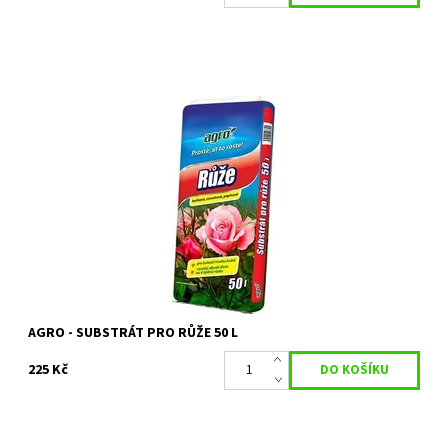
AGRO Substrát pro růže je speciálně vyvinut pro výsadbu a
pěstování růží. Zajišťuje růžím tvorbu bohatého kořenového
systému, jeho...
Dostupnost:
Skladem 10 ks
Kód:
80/1958
Značka:
AGRO CS
AGRO - SUBSTRÁT PRO RŮŽE 50 L
225 Kč