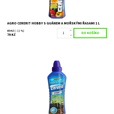
AGRO CERERIT HOBBY S GUÁNEM A MOŘSKÝMI ŘASAMI 1 L
89 Kč
(–11 %)
79 Kč
Kapalné bezchloridové hnojivo s mikroprvky. Je určené pro
přihnojování všech druhů rostlin v období intenzívního růstu, v
nádobách i na zahradě ve...
Dostupnost:
Skladem 2 ks
Kód:
80/1105
Značka:
AGRO CS