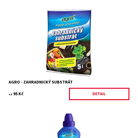
AGRO Zahradnický substrát s aktivním humusem je vynikající pro
výsadbu a pěstování květin, zeleniny, okrasných keřů, ovocných
stromů i mobilní...
Dostupnost:
Skladem 14 ks
Kód:
31233/20L
Značka:
AGRO CS
AGRO - ZAHRADNICKÝ SUBSTRÁT
95 Kč
DETAIL
od
AGRO Cererit Hobby Gold je kapalné minerální bezchloridové
hnojivo s mikroprvky. Je určené pro všechny druhy okrasných i
užitkových rostlin,...