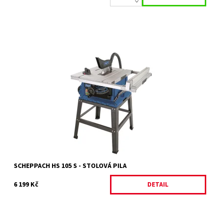
HS 105 - ELEKTRICKÁ STOLOVÁ PILA Skladem cca 27.8.2021
Dostupnost:
Momentálně nedostupné
Kód:
13979
Značka:
SCHEPPACH
Záruka:
2 roky / prodloužená záruka 4 roky
SCHEPPACH HS 105 S - STOLOVÁ PILA
6 199 Kč
DETAIL