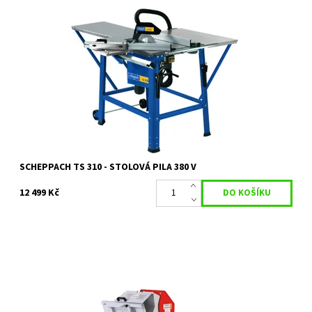
TS 310 - STOLOVÁ PILA 380 V
Dostupnost:
Momentálně nedostupné
Kód:
13988
Značka:
SCHEPPACH
Záruka:
2 roky / prodloužená záruka 4 roky
SCHEPPACH TS 310 - STOLOVÁ PILA 380 V
12 499 Kč
Kolébková pila je vhodná pro bezpečnou domácí přípravu
metrového nebo palivového dřeva do průměru špalku cca 20 cm.
Dostupnost:
Skladem 1 ks