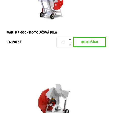
Kód:
10344
Značka:
VARI
Záruka:
2 roky
VARI KP-500 - KOTOUČOVÁ PILA
16 990 Kč
Kolébková pila je vhodná pro bezpečnou domácí přípravu
metrového nebo palivového dřeva do průměru špalku cca 30 cm.
Dostupnost:
Objednáno
Kód:
10347
Značka:
VARI
Záruka:
2 roky