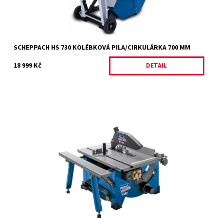
Záruka:
2 roky
SCHEPPACH HS 730 KOLÉBKOVÁ PILA/CIRKULÁRKA 700 MM
18 999 Kč
DETAIL
HS 80 - STOLOVÁ PILA
Dostupnost:
Skladem 1 ks
Kód:
13952
Značka:
SCHEPPACH
Záruka:
2 roky / prodloužená záruka 4 roky