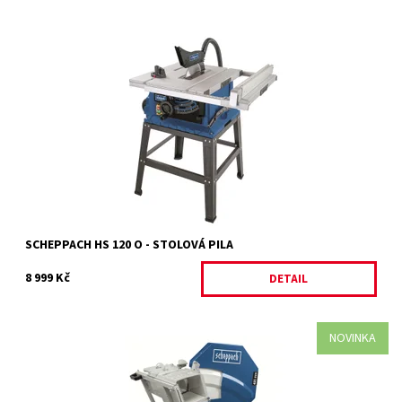
HS 120 O - STOLOVÁ PILA
Dostupnost:
Momentálně nedostupné
Kód:
13982
Značka:
SCHEPPACH
Záruka:
2 roky / prodloužená záruka 4 roky
SCHEPPACH HS 120 O - STOLOVÁ PILA
8 999 Kč
DETAIL
NOVINKA
HS 410 - kolébková pila/cirkulárka 230 V • Kolébková pila
Scheppach HS 410 je moderní a hlavně bezpečná varianta...