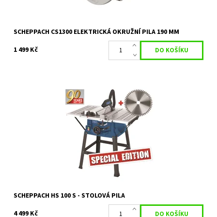
SCHEPPACH CS1300 ELEKTRICKÁ OKRUŽNÍ PILA 190 MM
1 499 Kč
HS 100 S SPECIAL EDITION - STOLOVÁ PILA + KOTOUČ PRO JEMNÉ
ŘEZY
Dostupnost:
Skladem 1 ks
Kód:
13958
Značka:
SCHEPPACH
Záruka:
2 roky / prodloužená záruka 4 roky
SCHEPPACH HS 100 S - STOLOVÁ PILA
4 499 Kč