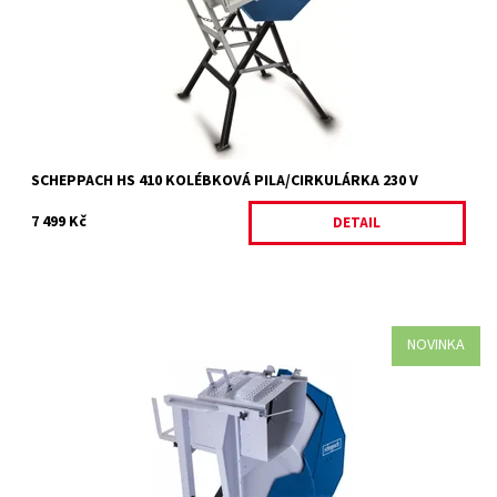
Dostupnost:
Na objednávku
Kód:
34927
Značka:
SCHEPPACH
Záruka:
2 roky
SCHEPPACH HS 410 KOLÉBKOVÁ PILA/CIRKULÁRKA 230 V
7 499 Kč
DETAIL
NOVINKA
Nová kolébková pila Scheppach HS 730 je špičková a mnohem
bezpečnější varianta oblíbených cirkulárek pro ty, kteří musí
každoročně...
Dostupnost:
Na objednávku
Kód:
34921
Značka:
SCHEPPACH