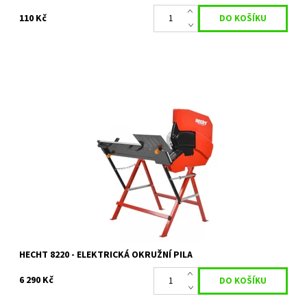
110 Kč
Elektrická okružní pila s příkonem 2200 W. Max. průměr dřeva
135 mm. Průměr kotouče 405 mm. Hmotnost 35 kg.
Dostupnost:
Na objednávku
Kód:
1555
Značka:
HECHT
Záruka:
2 roky
HECHT 8220 - ELEKTRICKÁ OKRUŽNÍ PILA
6 290 Kč