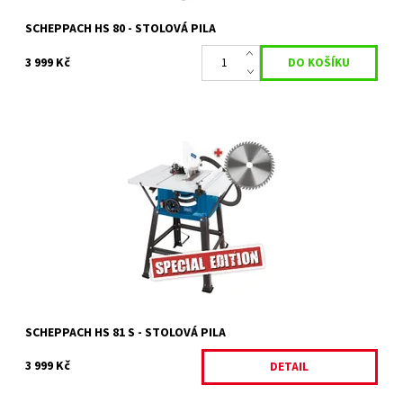
SCHEPPACH HS 80 - STOLOVÁ PILA
3 999 Kč
HS 81 S SPECIAL EDITION - STOLOVÁ PILA + 2. KOTOUČ ZDARMA
Dostupnost:
Momentálně nedostupné
Kód:
13955
Značka:
SCHEPPACH
Záruka:
2 roky / prodloužená záruka 4 roky
SCHEPPACH HS 81 S - STOLOVÁ PILA
3 999 Kč
DETAIL