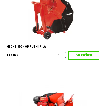
průměr dřeva 25 cm. Průměr kotouče 700 mm. Hmotnost 88 kg.
Jednoduché použití.
Dostupnost:
Na objednání, skladem do 5 dnů
Kód:
11643
Značka:
HECHT
Záruka:
2 roky
HECHT 850 - OKRUŽNÍ PILA
16 990 Kč
Benzínová okružní pila. Výkon 13 HP, obsah 389 cm3. Max.průměr
dřeva 230 mm. Průměr kotouče 700 mm. Hmotnost 133 kg.
Dostupnost:
Na objednání, skladem do 5 dnů
Kód:
4176