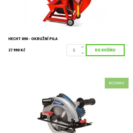
Značka:
HECHT
Záruka:
2 roky
HECHT 890 - OKRUŽNÍ PILA
27 990 Kč
NOVINKA
Scheppach CS 1300 je silná elektrická okružní pila vhodná na
provádění dlouhých přímých řezů, vyřezávání dílů z dřevěných
desek, krácení...
Dostupnost:
Na objednávku
Kód:
35047
Značka:
SCHEPPACH
Záruka:
2 roky