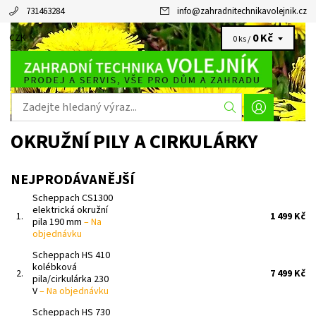
731463284
info
@
zahradnitechnikavolejnik.cz
0 Kč
CZK
0 ks /
OKRUŽNÍ PILY A CIRKULÁRKY
NEJPRODÁVANĚJŠÍ
Scheppach CS1300
elektrická okružní
1.
1 499 Kč
pila 190 mm
–
Na
objednávku
Scheppach HS 410
kolébková
2.
7 499 Kč
pila/cirkulárka 230
V
–
Na objednávku
Scheppach HS 730