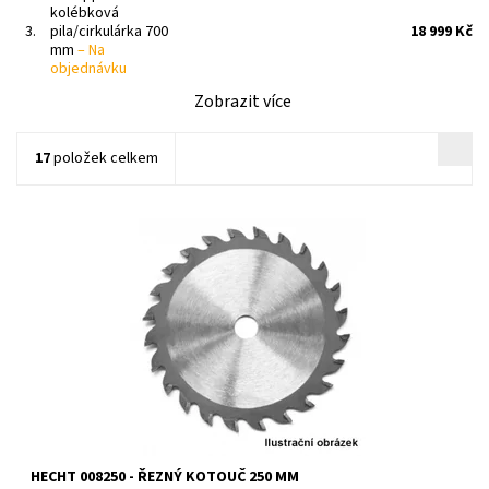
kolébková
3.
pila/cirkulárka 700
18 999 Kč
mm
–
Na
objednávku
Zobrazit více
17
položek celkem
Pilový kotouč do dřeva pro pilu HECHT 8250 a 8052. 24 zubů,
průměr 250 mm, upínací otvor 30 mm.
Dostupnost:
Momentálně nedostupné
Kód:
10458
Značka:
HECHT
Záruka:
2 roky
HECHT 008250 - ŘEZNÝ KOTOUČ 250 MM