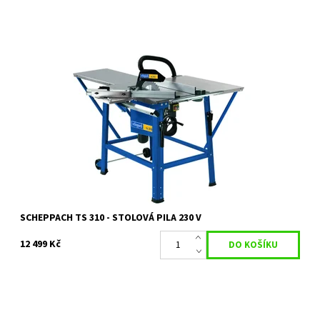
TS 310 - STOLOVÁ PILA 230 V
Dostupnost:
Dostupnost 1/2 ledna
Kód:
13991
Značka:
SCHEPPACH
Záruka:
2 roky / prodloužená záruka 4 roky
SCHEPPACH TS 310 - STOLOVÁ PILA 230 V
12 499 Kč