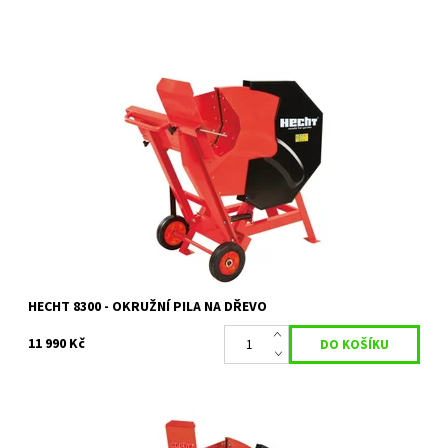
Elektrická okružní pila na dřevo s příkonem 2800 W. Maximální
průměr dřeva 17 cm. Průměr kotouče 505 mm. Hmotnost 64 kg.
Jednoduché použití...
Dostupnost:
Na objednání, skladem do 5 dnů
Kód:
11950
Značka:
HECHT
Záruka:
2 roky
HECHT 8300 - OKRUŽNÍ PILA NA DŘEVO
11 990 Kč
Elektrická okružní pila na dřevo s příkonem 5000 W. Maximální