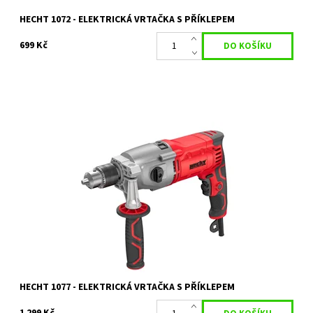
HECHT 1072 - ELEKTRICKÁ VRTAČKA S PŘÍKLEPEM
699 Kč
Elektrická vrtačka s příklepem.
Dostupnost:
Na objednání, skladem do 5 dnů
Kód:
80/1464
Značka:
HECHT
Záruka:
2 roky
HECHT 1077 - ELEKTRICKÁ VRTAČKA S PŘÍKLEPEM