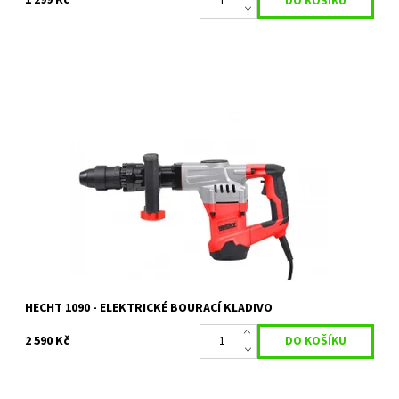
1 299 Kč
Elektrické bourací kladivo s příkonem 1300 W. Síla úderu 15 J.
Příklep 3600 úd/min. Hmotnost 7,2 kg
Dostupnost:
Objednáno
Kód:
11736
Značka:
HECHT
Záruka:
2 roky
HECHT 1090 - ELEKTRICKÉ BOURACÍ KLADIVO
2 590 Kč