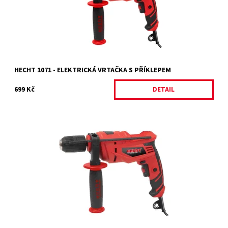
Záruka:
2 roky
HECHT 1071 - ELEKTRICKÁ VRTAČKA S PŘÍKLEPEM
699 Kč
DETAIL
Elektrická vrtačka s příklepem.
Dostupnost:
Skladem 2 ks
Kód:
18707
Značka:
HECHT
Záruka:
2 roky