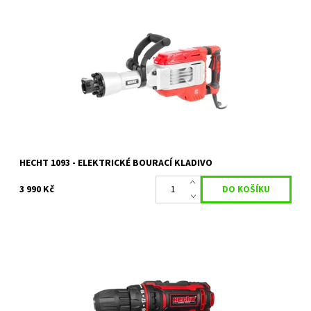
Elektrické bourací kladivo. Příklep 1900 min-1. Příkon 1700 W. Síla
úderu 60 J. Sklíčidlo SDS-HEX. Hmotnost 14,9 kg.
Dostupnost:
Na objednání, skladem do 5 dnů
Kód:
80/1711
Značka:
HECHT
Záruka:
2 roky
HECHT 1093 - ELEKTRICKÉ BOURACÍ KLADIVO
3 990 Kč
Praktický aku šroubovák vhodný do každé domácnosti i dílny
Dostupnost:
Skladem 2 ks