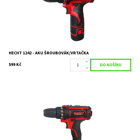
Kód:
19388
Značka:
HECHT
HECHT 1242 - AKU ŠROUBOVÁK/VRTAČKA
599 Kč
Praktický aku šroubovák vhodný do každé domácnosti i dílny
Dostupnost:
Skladem 1 ks
Kód:
19352
Značka:
HECHT
Záruka:
2 roky