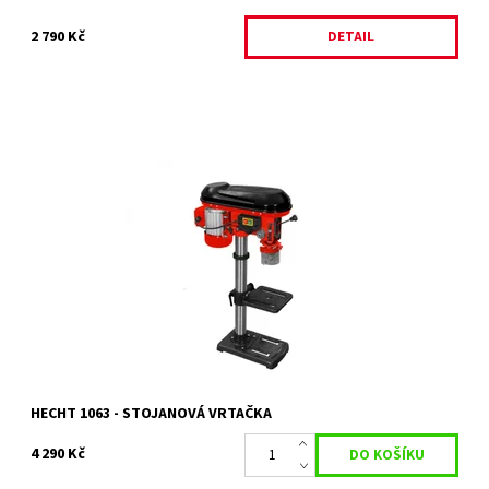
2 790 Kč
DETAIL
Stolní sloupová vrtačka pro vrtání a zahlubování. Příkon 600 W.
Hmotnost 30 kg.
Dostupnost:
Objednáno
Kód:
15191
Značka:
HECHT
Záruka:
2 roky
HECHT 1063 - STOJANOVÁ VRTAČKA
4 290 Kč