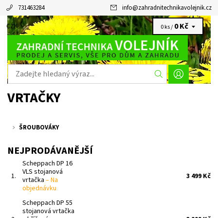
731463284
info
@
zahradnitechnikavolejnik.cz
0 Kč
CZK
0 ks /
VRTAČKY
ŠROUBOVÁKY
NEJPRODÁVANĚJŠÍ
Scheppach DP 16
VLS stojanová
1.
3 499 Kč
vrtačka
–
Na
objednávku
Scheppach DP 55
stojanová vrtačka