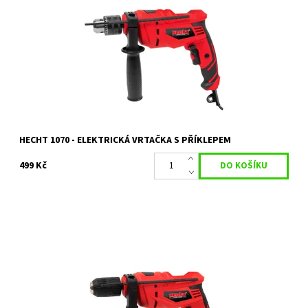
Elektrická vrtačka s příklepem.
Dostupnost:
Skladem 1 ks
Kód:
18710
Značka:
HECHT
Záruka:
2 roky
HECHT 1070 - ELEKTRICKÁ VRTAČKA S PŘÍKLEPEM
499 Kč
Elektrická vrtačka s příklepem. Příkon 750 W.
Dostupnost:
Momentálně nedostupné
Kód:
18716
Značka:
HECHT