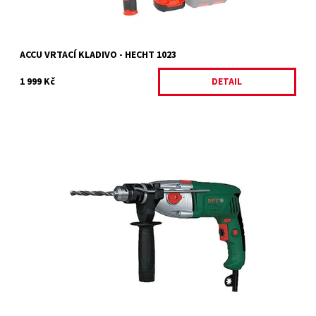
ACCU VRTACÍ KLADIVO - HECHT 1023
1 999 Kč
DETAIL
Příklepová vrtačka DWT SBM-1050 T s příkonem 1050 W a
rychloupínacím sklíčidlem o max. průměru 13 mm.
Dostupnost:
Momentálně nedostupné
Kód:
128
Značka:
DWT
Záruka:
2 roky / prodloužená záruka 4 roky