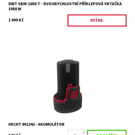
DWT SBM-1050 T - DVOURYCHLOSTNÍ PŘÍKLEPOVÁ VRTAČKA
1050 W
1 999 Kč
DETAIL
Li-ion akumulátor 12 V s kapacitou 1,5 Ah. Určeno pro HECHT 1242
Dostupnost:
Objednáno
Kód:
19391
Značka:
HECHT
Záruka:
2 roky
HECHT 001242 - AKUMULÁTOR