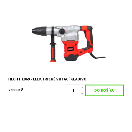
Elektrické vrtací kladivo s energií úderu 9 J. 3530 příklepů za
minutu. Příkon 1600 W.
Dostupnost:
Skladem 1 ks
Kód:
2320
Značka:
HECHT
Záruka:
2 roky
HECHT 1069 - ELEKTRICKÉ VRTACÍ KLADIVO
2 590 Kč