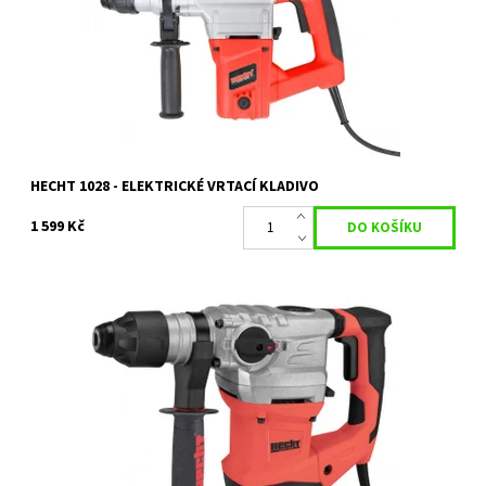
průměr vrtání 13 mm...
Dostupnost:
Skladem 1 ks
Kód:
2314
Značka:
HECHT
Záruka:
2 roky
HECHT 1028 - ELEKTRICKÉ VRTACÍ KLADIVO
1 599 Kč
Elektrické vrtací kladivo s příkonem 1500 W. Otáčky bez
zatížení 860 ot./min. Příklep 4250 úd./min. Síla úderu 6 J.
Hmotnost 5,2 kg.
Dostupnost:
Skladem 1 ks
Kód:
11733
Značka:
HECHT
Záruka:
2 roky