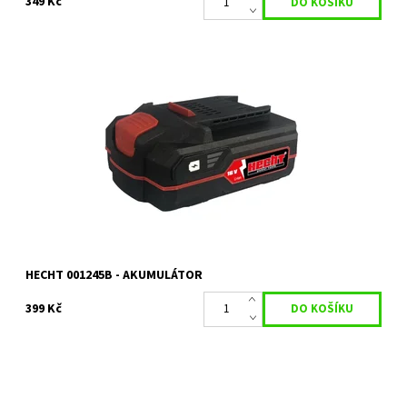
349 Kč
Li-ion akumulátor 16 V s kapacitou 1,5 Ah. Určeno pro HECHT 1245.
Dostupnost:
Skladem 1 ks
Kód:
19358
HECHT 001245B - AKUMULÁTOR
399 Kč