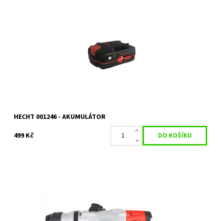
Li-ion akumulátor 20 V s kapacitou 2 Ah. Určeno pro HECHT 1247.
Dostupnost:
Na objednání, skladem do 5 dnů
Kód:
19364
Značka:
HECHT
Záruka:
2 roky
HECHT 001246 - AKUMULÁTOR
499 Kč
Elektrická vrtačka/kladivo s příkonem 1050 W. Otáčky bez
zatížení 950 ot./min. Příklep 4250 úd./min. Síla úderu 4,5 J. Max.