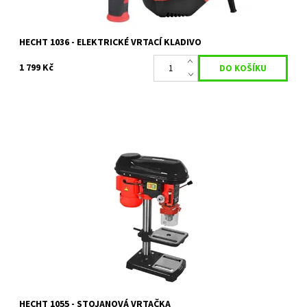
HECHT 1036 - ELEKTRICKÉ VRTACÍ KLADIVO
1 799 Kč
Stolní sloupová vrtačka pro vrtání a zahlubování. Příkon 550 W
Dostupnost:
Objednáno
Kód:
11739
Značka:
HECHT
Záruka:
2 roky
HECHT 1055 - STOJANOVÁ VRTAČKA