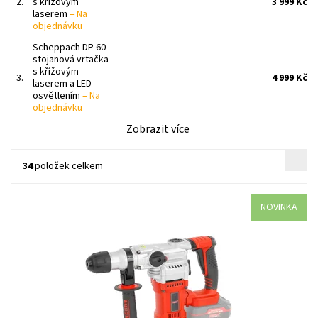
2.
s křížovým
3 999 Kč
laserem
–
Na
objednávku
Scheppach DP 60
stojanová vrtačka
s křížovým
3.
4 999 Kč
laserem a LED
osvětlením
–
Na
objednávku
Zobrazit více
34
položek celkem
NOVINKA
HECHT 1023 je spolehlivý pomocník pro všechny, kteří hledají
kvalitní akumulátorové vrtací kladivo
Dostupnost:
Na objednávku
Kód:
34705
Značka:
HECHT
Záruka:
2 roky