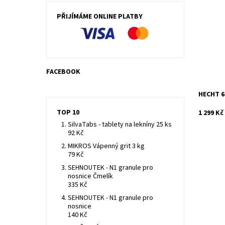
Plastový
Výška 14
PŘIJÍMÁME ONLINE PLATBY
Dostupn
Kód:
Značka:
Záruka:
FACEBOOK
HECHT 6
TOP 10
1 299 Kč
SilvaTabs - tablety na lekníny 25 ks
92 Kč
MIKROS Vápenný grit 3 kg
79 Kč
SEHNOUTEK - N1 granule pro
nosnice Čmelík
335 Kč
SEHNOUTEK - N1 granule pro
nosnice
140 Kč