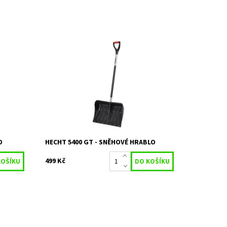
vou
Sněhové hrablo s plastovou násadou
bkou,
vyztuženou ocelovou trubkou,
41 cm,
polypropylénová rukověť. Šířka
pracovního záběru je 54 cm.
Dostupnost:
Skladem 5 ks
Kód:
16388
Značka:
HECHT
Záruka:
2 roky
O
HECHT 5400 GT - SNĚHOVÉ HRABLO
499 Kč