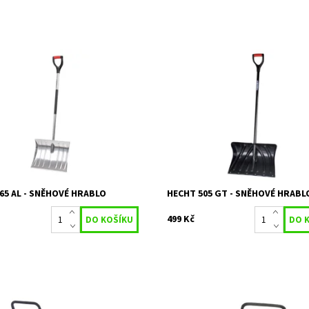
é hrablo s hliníkovou násadou.
Plastové sněhové hrablo s plasto
0 cm, šířka pracovního záběru 46
násadou vyztuženou ocelovou tru
polypropylénová rukojeť. Výška 1
šířka pracovního záběru 50 cm.
ost:
Skladem 1 ks
16391
Dostupnost:
Skladem 8 ks
HECHT
Kód:
16385
2 roky
Značka:
HECHT
Záruka:
2 roky
65 AL - SNĚHOVÉ HRABLO
HECHT 505 GT - SNĚHOVÉ HRABL
499 Kč