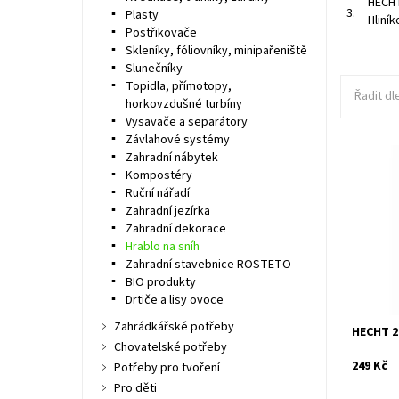
HECHT
3.
Plasty
Hliní
Postřikovače
Skleníky, fóliovníky, minipařeniště
Slunečníky
Topidla, přímotopy,
Řadit dl
horkovzdušné turbíny
Vysavače a separátory
Závlahové systémy
Zahradní nábytek
Kompostéry
Plastová
násadou 
Ruční nářadí
polyprop
Zahradní jezírka
šířka pr
Zahradní dekorace
Dostupn
Hrablo na sníh
Kód:
Zahradní stavebnice ROSTETO
Značka:
BIO produkty
Záruka:
Drtiče a lisy ovoce
Zahrádkářské potřeby
HECHT 2
Chovatelské potřeby
249 Kč
Potřeby pro tvoření
Pro děti