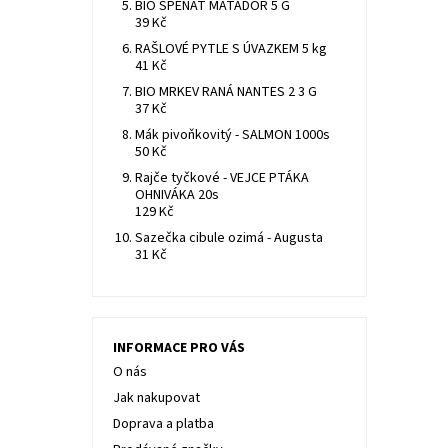
BIO ŠPENÁT MATADOR 5 G
39 Kč
RAŠLOVÉ PYTLE S ÚVAZKEM 5 kg
41 Kč
BIO MRKEV RANÁ NANTES 2 3 G
37 Kč
Mák pivoňkovitý - SALMON 1000s
50 Kč
Rajče tyčkové - VEJCE PTÁKA
OHNIVÁKA 20s
129 Kč
Sazečka cibule ozimá - Augusta
31 Kč
INFORMACE PRO VÁS
O nás
Jak nakupovat
Doprava a platba