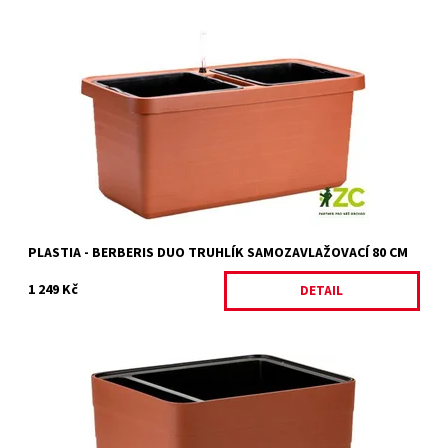
Velkoobjemový samozavlažovací truhlík v novém designu. Uvnitř
jsou dvě samostatné nádoby, každá s otvorem pro pevné
uchycení opory pro rostliny.
Dostupnost:
Na objednávku
Kód:
26821/HNE
Značka:
PLASTIA
PLASTIA - BERBERIS DUO TRUHLÍK SAMOZAVLAŽOVACÍ 80 CM
1 249 Kč
DETAIL
Hodí se na zábradlí městského balkonu, terasy či chalupářský
plot. Pro pěstování jahod, bylin i letniček. Použít lze pro kulatá i
hranatá zábradlí...
Dostupnost:
Na objednání, skladem do 3 dnů