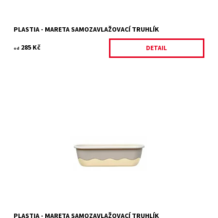
PLASTIA - MARETA SAMOZAVLAŽOVACÍ TRUHLÍK
285 Kč
DETAIL
od
Plastový samozavlažovací truhlík světlá + tmavá slonová kost
Dostupnost:
Na objednání, skladem do 5 dnů
Kód:
11322/60
Značka:
PLASTIA
Záruka:
2 roky
PLASTIA - MARETA SAMOZAVLAŽOVACÍ TRUHLÍK