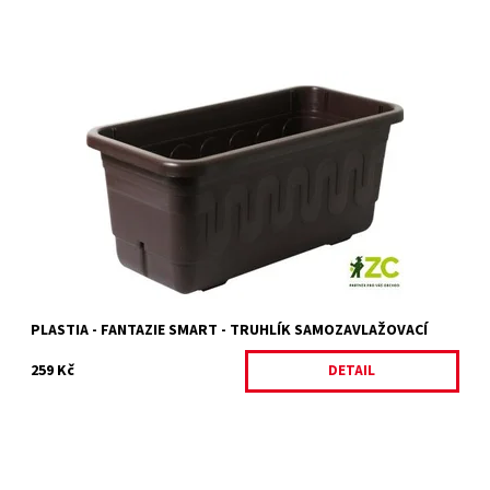
Plastový truhlík vhodný při pěstování venkovních i pokojových
rostlin se samozavlažovacím systémem s trychtýřky a
hladinoměrem. Na 2 l vody a 6,5 l...
Dostupnost:
Skladem 1 ks
Kód:
26776/HNE3
Značka:
PLASTIA
PLASTIA - FANTAZIE SMART - TRUHLÍK SAMOZAVLAŽOVACÍ
259 Kč
DETAIL