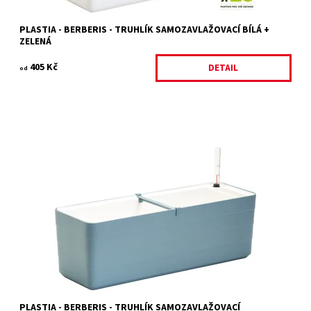
PLASTIA - BERBERIS - TRUHLÍK SAMOZAVLAŽOVACÍ BÍLÁ +
ZELENÁ
405 Kč
DETAIL
od
Samozavlažovací truhlík v moderním a důmyslném designu z
dílny mladých českých designerů, studia WRKS.
Dostupnost:
Skladem 1 ks
Kód:
18416/60
Značka:
PLASTIA
PLASTIA - BERBERIS - TRUHLÍK SAMOZAVLAŽOVACÍ