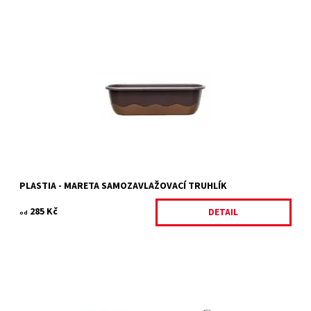
Plastový samozavlažovací truhlík čokoládová + bronzová
Dostupnost:
Na objednání, skladem do 5 dnů
Kód:
11313/60
Značka:
PLASTIA
Záruka:
2 roky
PLASTIA - MARETA SAMOZAVLAŽOVACÍ TRUHLÍK
285 Kč
DETAIL
od
Popis:Plastový samozavlažovací truhlík Siesta LUX obsahuje