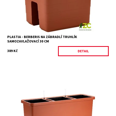
Kód:
26827/BIL
Značka:
PLASTIA
PLASTIA - BERBERIS NA ZÁBRADLÍ TRUHLÍK
SAMOZAVLAŽOVACÍ 30 CM
389 Kč
DETAIL
Velkoobjemový samozavlažovací truhlík v novém designu. Uvnitř
jsou tři samostatné nádoby, každá s otvorem pro pevné
uchycení opory pro...
Dostupnost:
Na objednávku
Kód:
26824/HNE
Značka:
PLASTIA