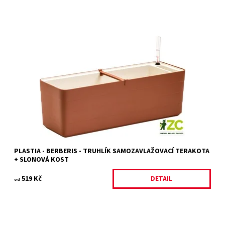
Samozavlažovací truhlík v moderním a důmyslném designu z
dílny mladých českých designerů, studia WRKS.
Dostupnost:
Na objednání, skladem do 5 dnů
Kód:
26764/60
Značka:
PLASTIA
PLASTIA - BERBERIS - TRUHLÍK SAMOZAVLAŽOVACÍ TERAKOTA
+ SLONOVÁ KOST
519 Kč
DETAIL
od