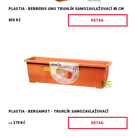
PLASTIA - BERBERIS UNO TRUHLÍK SAMOZAVLAŽOVACÍ 45 CM
835 Kč
DETAIL
Samozavlažovací truhlík Bergamot má samozavlažovací systém,
který přivádí k rostlině vláhu, aniž byste ji museli pravidelně
zalévat. Truhlík má...
Dostupnost:
Skladem 9 ks
Kód:
26782/HNE
Značka:
PLASTIA
PLASTIA - BERGAMOT - TRUHLÍK SAMOZAVLAŽOVACÍ
179 Kč
DETAIL
od