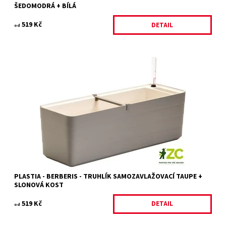
ŠEDOMODRÁ + BÍLÁ
519 Kč
DETAIL
od
Samozavlažovací truhlík v moderním a důmyslném designu z
dílny mladých českých designerů, studia WRKS.
Dostupnost:
Na objednání, skladem do 5 dnů
Kód:
18419/60
Značka:
PLASTIA
PLASTIA - BERBERIS - TRUHLÍK SAMOZAVLAŽOVACÍ TAUPE +
SLONOVÁ KOST
519 Kč
DETAIL
od