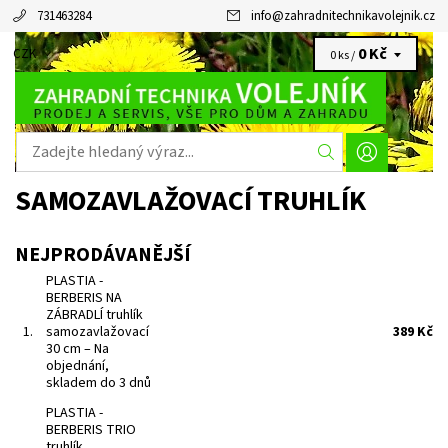
731463284
info
@
zahradnitechnikavolejnik.cz
0 Kč
CZK
0 ks /
SAMOZAVLAŽOVACÍ TRUHLÍK
NEJPRODÁVANĚJŠÍ
PLASTIA -
BERBERIS NA
ZÁBRADLÍ truhlík
1.
samozavlažovací
389 Kč
30 cm
–
Na
objednání,
skladem do 3 dnů
PLASTIA -
BERBERIS TRIO
truhlík