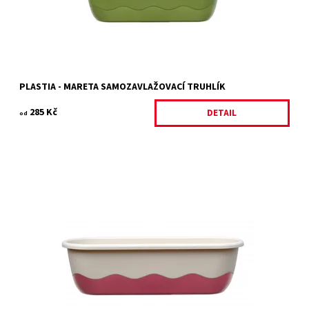
Záruka:
2 roky
PLASTIA - MARETA SAMOZAVLAŽOVACÍ TRUHLÍK
285 Kč
DETAIL
od
Plastový samozavlažovací truhlík slonová kost světlá + vínová
Dostupnost:
Na objednání, skladem do 5 dnů
Kód:
11325/60
Značka:
PLASTIA
Záruka:
2 roky