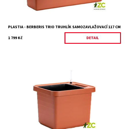
PLASTIA - BERBERIS TRIO TRUHLÍK SAMOZAVLAŽOVACÍ 117 CM
1 799 Kč
DETAIL
Velkoobjemový samozavlažovací truhlík v novém designu. Uvnitř
je samostatná nádoba s otvorem pro pevné uchycení opory pro
rostliny.
Dostupnost:
Na objednávku
Kód:
26815/HNE
Značka:
PLASTIA