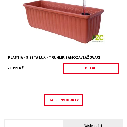
jednu vložku, dvě vyrovnávací nožičky, jednu sponu, jednou
hladinoměr a dva knoty.
Dostupnost:
Skladem 6 ks
Kód:
26788/ANT
Značka:
PLASTIA
PLASTIA - SIESTA LUX - TRUHLÍK SAMOZAVLAŽOVACÍ
199 Kč
DETAIL
od
DALŠÍ PRODUKTY
Následující