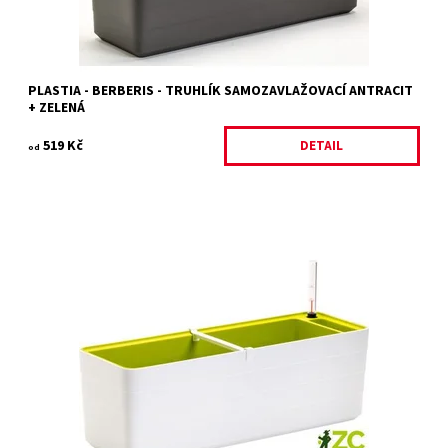
PLASTIA - BERBERIS - TRUHLÍK SAMOZAVLAŽOVACÍ ANTRACIT
+ ZELENÁ
519 Kč
DETAIL
od
Samozavlažovací truhlík v moderním a důmyslném designu z
dílny mladých českých designerů, studia WRKS.
Dostupnost:
Skladem
Kód:
18413/40
Značka:
PLASTIA