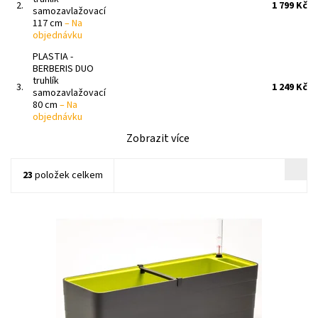
2.
1 799 Kč
samozavlažovací
117 cm
–
Na
objednávku
PLASTIA -
BERBERIS DUO
truhlík
3.
1 249 Kč
samozavlažovací
80 cm
–
Na
objednávku
Zobrazit více
23
položek celkem
Samozavlažovací truhlík v moderním a důmyslném designu z
dílny mladých českých designerů, studia WRKS.
Dostupnost:
Skladem 2 ks
Kód:
18410/60
Značka:
PLASTIA