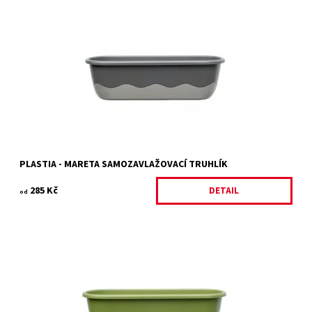
Plastový samozavlažovací truhlík světlá + tmavá antracitová
Dostupnost:
Na objednání, skladem do 5 dnů
Kód:
11331/60
Značka:
PLASTIA
Záruka:
2 roky
PLASTIA - MARETA SAMOZAVLAŽOVACÍ TRUHLÍK
285 Kč
DETAIL
od
Plastový samozavlažovací truhlík světlá + tmavá zelená
Dostupnost:
Skladem 2 ks
Kód:
11328/60
Značka:
PLASTIA