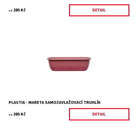
285 Kč
DETAIL
od
Plastový samozavlažovací truhlík růžová + vínová
Dostupnost:
Na objednání, skladem do 5 dnů
Kód:
11316/60
Značka:
PLASTIA
Záruka:
2 roky
PLASTIA - MARETA SAMOZAVLAŽOVACÍ TRUHLÍK
285 Kč
DETAIL
od