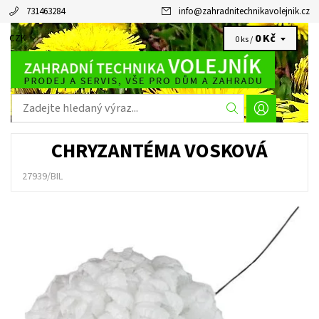
731463284
info
@
zahradnitechnikavolejnik.cz
0 Kč
CZK
0 ks /
CHRYZANTÉMA VOSKOVÁ
27939/BIL