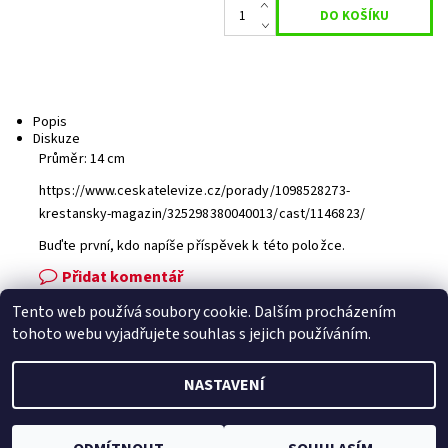
Popis
Diskuze
Průměr: 14 cm
https://www.ceskatelevize.cz/porady/1098528273-
krestansky-magazin/325298380040013/cast/1146823/
Buďte první, kdo napíše příspěvek k této položce.
Přidat komentář
Tento web používá soubory cookie. Dalším procházením
Facebook
|
Heureka.cz
|
Zboží.cz
tohoto webu vyjadřujete souhlas s jejich používáním.
NASTAVENÍ
2026 © Zahradní technika VOLEJNÍK, všechna práva vyhrazena
Vytvořil Shoptet