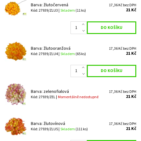
Barva: žlutočervená
17,36 Kč bez DPH
21 Kč
Kód: 27939/ZLU3 |
Skladem
(11 ks)
Barva: žlutooranžová
17,36 Kč bez DPH
21 Kč
Kód: 27939/ZLU4 |
Skladem
(65 ks)
Barva: zelenofialová
17,36 Kč bez DPH
21 Kč
Kód: 27939/ZEL |
Momentálně nedostupné
Barva: žlutovínová
17,36 Kč bez DPH
21 Kč
Kód: 27939/ZLU5 |
Skladem
(111 ks)