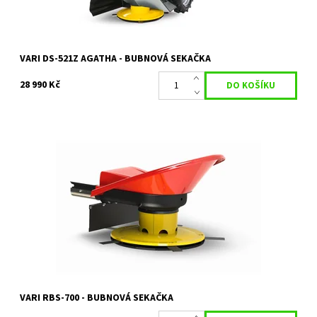
VARI DS-521Z AGATHA - BUBNOVÁ SEKAČKA
28 990 Kč
Bubnová sekačka RAPTOR Hydro slouží k pravidelnému sečení
vysoké trávy, kterou lze využít na sušení. Připojuje se k nosiči
RAPTOR Hydro jednoduchým...
Dostupnost:
Na objednávku
Kód:
1390
Značka:
VARI
Záruka:
2 roky
VARI RBS-700 - BUBNOVÁ SEKAČKA