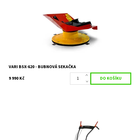
Bubnová sekačka je základním příslušenstvím multifunkčního
nosiče MAX. Se šíří záběru 62 cm slouží pro sekání vysoké trávy v
zahradách...
Dostupnost:
Na objednání, skladem do 5 dnů
Kód:
10236
Značka:
VARI
Záruka:
2 roky
VARI BSX-620 - BUBNOVÁ SEKAČKA
9 990 Kč
Do 31.3.2024 možnost nákupu se slevou 10% z uvedené ceny,
sekačka bude složena, zprovozněna a budete seznámeni s
obsluhou a údržbou. ...