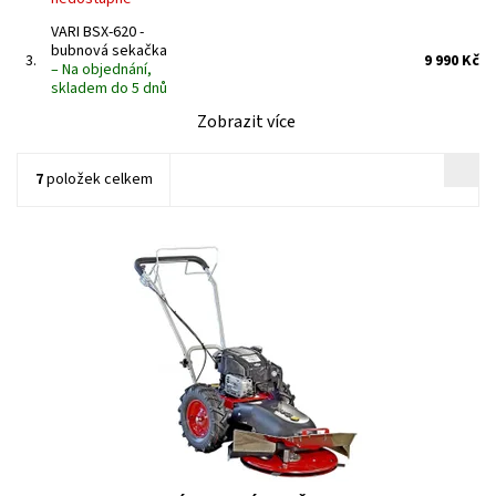
VARI BSX-620 -
bubnová sekačka
3.
9 990 Kč
–
Na objednání,
skladem do 5 dnů
Zobrazit více
7
položek celkem
Společnou vlastností TEKTONŮ je stavebnicový podvozek, ke
kterému připojíte 4 typy pracovních adaptérů, dále
dvourychlostní převodovka. Jednotlivé...
Dostupnost:
Momentálně nedostupné
Kód:
22716
Značka:
DAKR