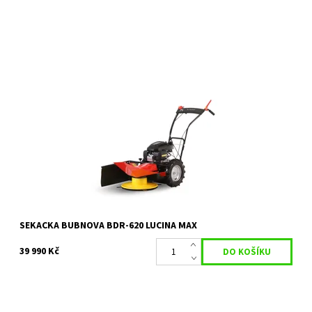
Bubnová sekačka BDR-620 Lucina MaX (multifunkční) Sekačku lze
objednat pro osobní odběr na prodejně, pokud nebude
dohodnuto jinak.
Dostupnost:
Objednáno
Kód:
27876
Značka:
VARI
Záruka:
5 roků
SEKACKA BUBNOVA BDR-620 LUCINA MAX
39 990 Kč