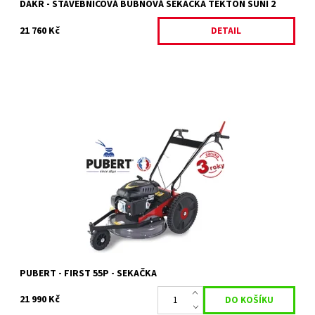
DAKR - STAVEBNICOVÁ BUBNOVÁ SEKAČKA TEKTON SUNI 2
21 760 Kč
DETAIL
Profesionální robustní a velice obratný pojezdový křovinořez na
sečení a mulčovaní přerostle trávy až do výše 50 cm
Dostupnost:
Na objednávku
Kód:
10197
Značka:
PUBERT
Záruka:
2 roky / prodloužená záruka 3 roky
PUBERT - FIRST 55P - SEKAČKA
21 990 Kč