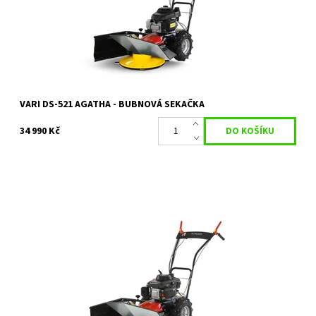
Dostupnost:
Skladem 1 ks
Kód:
1225
Značka:
VARI
Záruka:
2 roky
VARI DS-521 AGATHA - BUBNOVÁ SEKAČKA
34 990 Kč
Do 31.3.2024 možnost nákupu se slevou 10% z uvedené ceny,
sekačka bude složena, zprovozněna a budete seznámeni s
obsluhou a údržbou. ...
Dostupnost:
Skladem 2 ks
Kód:
1216
Značka:
VARI
Záruka:
2 roky