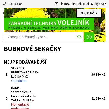
731463284
info
@
zahradnitechnikavolejnik.cz
0 Kč
CZK
0 ks /
BUBNOVÉ SEKAČKY
NEJPRODÁVANĚJŠÍ
SEKACKA
BUBNOVA BDR-620
1.
39 990 Kč
LUCINA MaX
–
Objednáno
DAKR -
Stavebnicová
bubnová sekačka
2.
21 760 Kč
Tekton SUNI 2
–
Momentálně
nedostupné