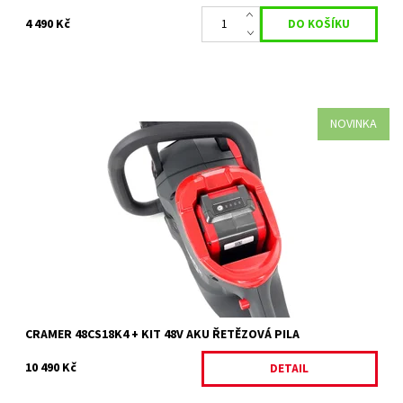
4 490 Kč
NOVINKA
AKCE CRAMER 48V DRUHÁ BATERIE ZDARMA PRO KONCOVÉ
ZÁKAZNÍKY Když zakoupíte současně stroj a baterii řady
48V, obdržíte druhou...
Dostupnost:
Vyprodáno
Kód:
34699
Značka:
CRAMER
Záruka:
2 roky
CRAMER 48CS18K4 + KIT 48V AKU ŘETĚZOVÁ PILA
10 490 Kč
DETAIL