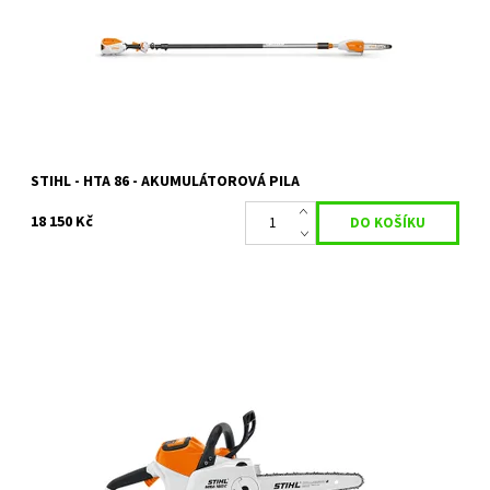
Dostupnost:
Na objednávku
Kód:
23124
Značka:
STIHL
Záruka:
2 roky
STIHL - HTA 86 - AKUMULÁTOROVÁ PILA
18 150 Kč
První akumulátorová pila od firmy STIHL ve třídě 36 V. Splňuje
nároky na vysoký výkon a pracovní komfort a je ideálním
pomocníkem při řezání...
Dostupnost:
Na objednávku
Kód:
23076
Značka:
STIHL