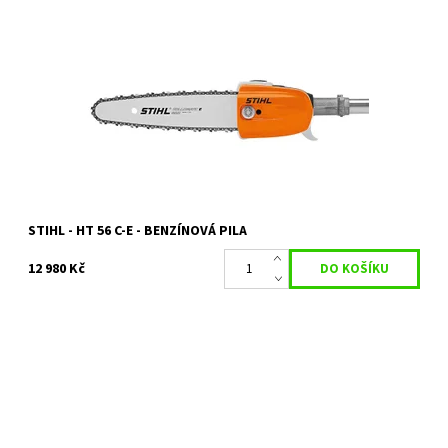
Zvlášť lehká a benzínová vyvětvovací pila pro péči o pozemek,
ovocnářství a také ošetřování stromů. Obratná a snadno
ovladatelná, s pilovým řetězem...
Dostupnost:
Na objednávku
Kód:
23130
Značka:
STIHL
Záruka:
2 roky
STIHL - HT 56 C-E - BENZÍNOVÁ PILA
12 980 Kč
Silná akumulátorová vyvětvovací pila. Tichá a s nízkými
vibracemi. Pro profesionální uživatele při ošetřování stromů, v
ovocnářství a v obcích. K...