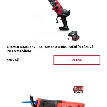
kompaktní akumulátorová prořezávací pila pro použití na
zahradě, která nabízí...
Dostupnost:
Vyprodáno
Kód:
34693
Značka:
CRAMER
Záruka:
2 roky
CRAMER 48MCSXK2 + KIT 48V AKU JEDNORUČNÍ ŘETĚZOVÁ
PILA S MAZÁNÍM
4 990 Kč
DETAIL
Akumulátorová pila ocaska. Otáčky bez zatížení 0 - 3000 ot./min.
Řezná hloubka 115 mm (dřevo), 10 mm (železo). Hmotnost 2,11
kg. Akumulátor a...