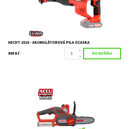
Dostupnost:
Skladem 1 ks
Kód:
24825
Značka:
HECHT
HECHT 1510 - AKUMULÁTOROVÁ PILA OCASKA
999 Kč
Akumulátorová pila s motorem 20 V. Délka lišty 24,5 cm. Hmotnost
2,8 kg. Baterie a nabíječka není součástí balení
Dostupnost:
Skladem 1 ks
Kód:
10488
Značka:
HECHT
Záruka:
2 roky