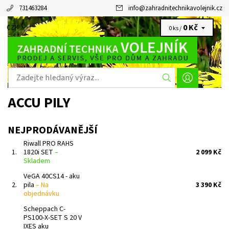
731463284
info
@
zahradnitechnikavolejnik.cz
0 Kč
CZK
0 ks /
ACCU PILY
NEJPRODÁVANĚJŠÍ
Riwall PRO RAHS
1.
1820i SET
–
2 099 Kč
Skladem
VeGA 40CS14 - aku
2.
pila
–
Na
3 390 Kč
objednávku
Scheppach C-
PS100-X-SET S 20 V
IXES aku