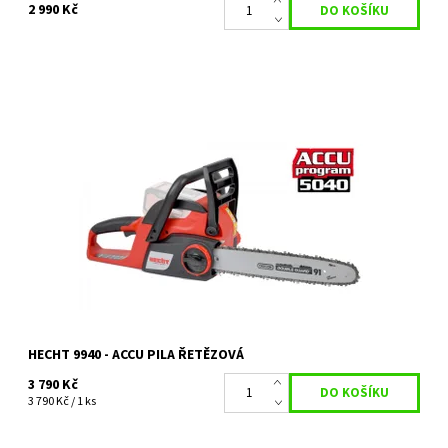
2 990 Kč
Akumulátorová pila s motorem o napětí 40 V. Délka lišty OREGON
35 cm. Hmotnost 5,5 kg. Kompatibilní s bateriemi ACCU programu
5040. Baterie a...
Dostupnost:
Skladem 1 ks
Kód:
2092
Značka:
HECHT
Záruka:
2 roky
HECHT 9940 - ACCU PILA ŘETĚZOVÁ
3 790 Kč
3 790 Kč / 1 ks