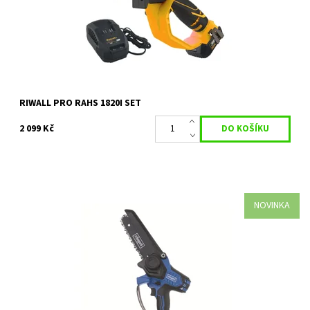
Kód:
35690
Značka:
RIWALL
Záruka:
2 roky
RIWALL PRO RAHS 1820I SET
2 099 Kč
NOVINKA
Tato kompaktní a lehká akumulátorová prořezávací pila
Scheppach BC-PS150-X je ideálním nástrojem pro snadné
prořezávání stromů, keřů a...
Dostupnost:
Na objednávku
Kód:
35080
Značka:
SCHEPPACH
Záruka:
2 roky