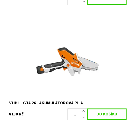
Sada GTA 26 + AS 2 + AL 1, pila, nabíječka, akumulátor, obal
Mnohostranně použitelná akumulátorová minipila. Efektivní při
řezání stromů a keřů...
Dostupnost:
Skladem 2 ks
Kód:
23127
Značka:
STIHL
Záruka:
2 roky
STIHL - GTA 26 - AKUMULÁTOROVÁ PILA
4 130 Kč