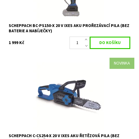
SCHEPPACH BC-PS150-X 20 V IXES AKU PROŘEZÁVACÍ PILA (BEZ
BATERIE A NABÍJEČKY)
1 999 Kč
NOVINKA
Výkonná akumulátorová řetězová pila Scheppach C-CS254-X je
ideální volbou pro řezání palivového dřeva, úpravu keřů,
ořezávání větví a...
Dostupnost:
Na objednávku
Kód:
35077
Značka:
SCHEPPACH
Záruka:
2 roky
SCHEPPACH C-CS254-X 20 V IXES AKU ŘETĚZOVÁ PILA (BEZ