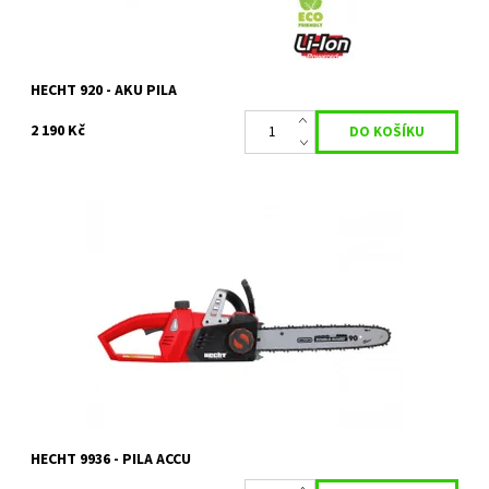
HECHT 920 - AKU PILA
2 190 Kč
Akumulátorová pila s motorem o napětí 40 V.
Dostupnost:
Skladem 1 ks
Kód:
11679
Značka:
HECHT
Záruka:
2 roky
HECHT 9936 - PILA ACCU