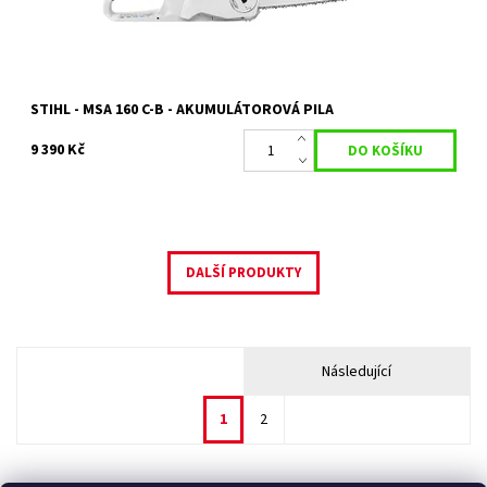
Záruka:
2 roky
STIHL - MSA 160 C-B - AKUMULÁTOROVÁ PILA
9 390 Kč
DALŠÍ PRODUKTY
Následující
1
2