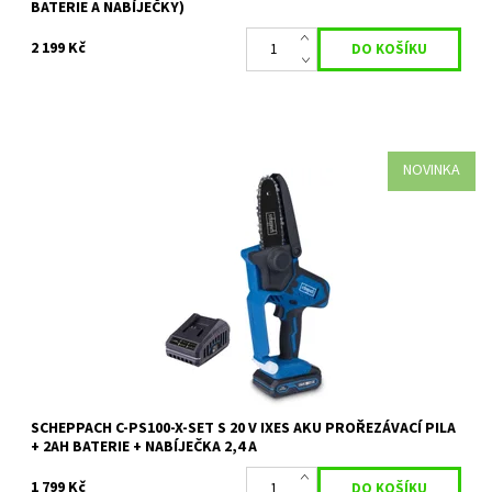
BATERIE A NABÍJEČKY)
2 199 Kč
NOVINKA
Kompaktní a lehká akumulátorová prořezávací pila Scheppach C-
PS100-X je ideální volbou pro snadné prořezávání stromů, keřů a
redukci...
Dostupnost:
Na objednávku
Kód:
35083
Značka:
SCHEPPACH
Záruka:
2 roky
SCHEPPACH C-PS100-X-SET S 20 V IXES AKU PROŘEZÁVACÍ PILA
+ 2AH BATERIE + NABÍJEČKA 2,4 A
1 799 Kč