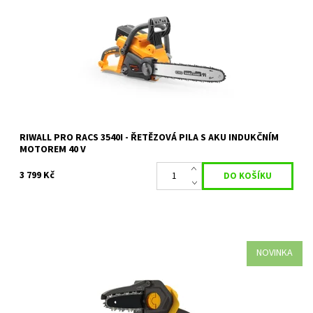
MOTOREM 40 V (BEZ BATERIE A NABÍJEČKY
Dostupnost:
Skladem 1 ks
Kód:
20393
Značka:
RIWALL
Záruka:
2 roky / prodloužená záruka 4 roky
RIWALL PRO RACS 3540I - ŘETĚZOVÁ PILA S AKU INDUKČNÍM
MOTOREM 40 V
3 799 Kč
NOVINKA
aku ruční řetězová pila 20 V s bezuhlíkovým motorem + 2Ah
baterie + nabíječka
Dostupnost:
Skladem 4 ks