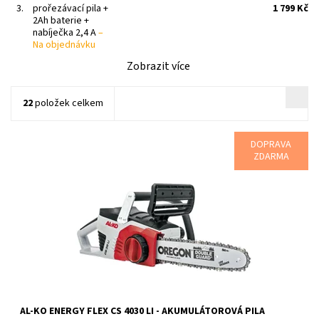
3.
prořezávací pila +
1 799 Kč
2Ah baterie +
nabíječka 2,4 A
–
Na objednávku
Zobrazit více
22
položek celkem
DOPRAVA
ZDARMA
AKU řetězová pila AL-KO Energy Flex CS 4030
Dostupnost:
Skladem 1 ks
Kód:
17765
Značka:
AL-KO
Záruka:
2 roky
AL-KO ENERGY FLEX CS 4030 LI - AKUMULÁTOROVÁ PILA