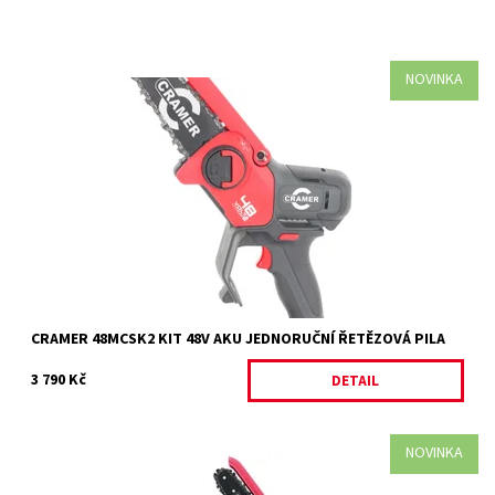
NOVINKA
Cramer 48MCS 48V prořezávací pila Cramer 48MCS je lehká a
kompaktní akumulátorová prořezávací pila pro použití na
zahradě, která nabízí...
Dostupnost:
Vyprodáno
Kód:
34696
Značka:
CRAMER
Záruka:
2 roky
CRAMER 48MCSK2 KIT 48V AKU JEDNORUČNÍ ŘETĚZOVÁ PILA
3 790 Kč
DETAIL
NOVINKA
Cramer 48MCSX 48V prořezávací pila Cramer 48MCSX je lehká a