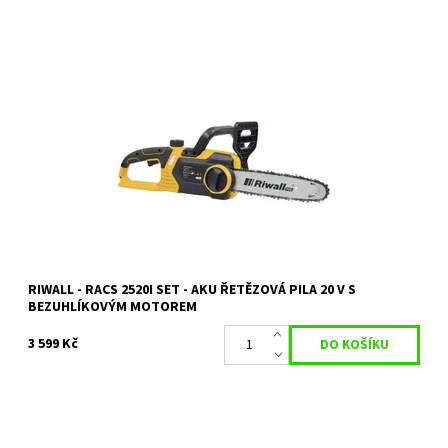
RACS 2520i SET - aku řetězová pila 20 V s bezuhlíkovým motorem
Dostupnost:
Objednáno
Kód:
22584
Značka:
RIWALL
RIWALL - RACS 2520I SET - AKU ŘETĚZOVÁ PILA 20 V S
BEZUHLÍKOVÝM MOTOREM
3 599 Kč
RIWALL PRO RACS 3540IŘETĚZOVÁ PILA S AKU INDUKČNÍM