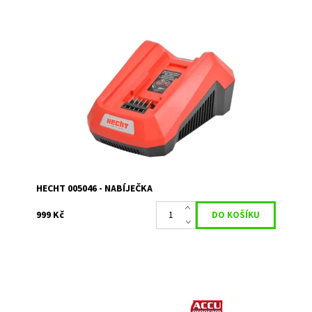
HECHT005046 - nabíječka 2A
Dostupnost:
Skladem 1
Kód:
3267
Značka:
HECHT
Záruka:
2 roky
HECHT 005046 - NABÍJEČKA
999 Kč