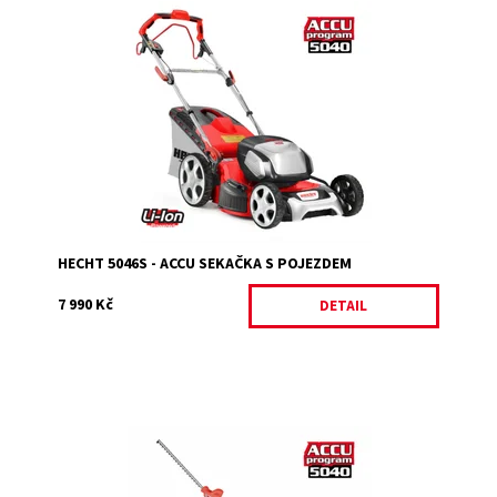
Akumulátorová sekačka s pojezdem model 2020
Pracovní záběr 46 cm, koš 60 l, hmotnost 26 kg.
Akumulátor a nabíječka nejsou součástí balení.
Dostupnost:
Vyprodáno
Kód:
3582
Značka:
HECHT
Záruka:
2 roky
HECHT 5046S - ACCU SEKAČKA S POJEZDEM
7 990 Kč
DETAIL
Akumulátorový plotostřih s teleskopickou tyčí. Maximální
délka 2,4 m. Kompatibilní s produkty Accu programu