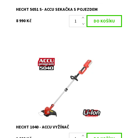
HECHT 5051 S- ACCU SEKAČKA S POJEZDEM
8 990 Kč
ACCU vyžínač se záběrem 28 - 32 cm. Hmotnost 3,8 kg.
ACCU program 5040. Baterie a nabíječka nejsou součástí
balení! Předběžný termín: Leden 2024
Dostupnost:
Skladem 1
Kód:
1189
Značka:
HECHT
Záruka:
2 roky
HECHT 1040 - ACCU VYŽÍNAČ