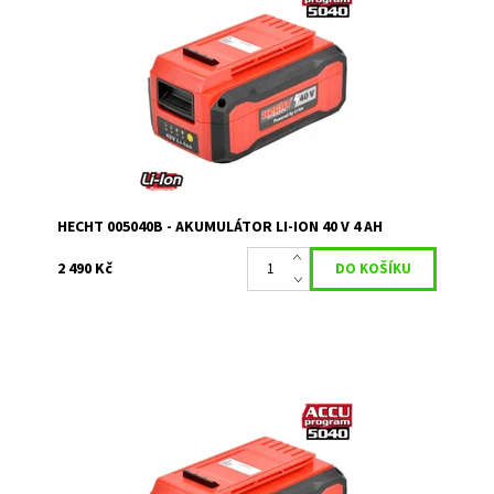
Akumulátor plně kompatibilní se všemi produkty HECHT v
rámci Accu programu 5040. Kapacita 4 Ah.
Dostupnost:
Skladem u dodavatele
Kód:
3261
Značka:
HECHT
Záruka:
2 roky
HECHT 005040B - AKUMULÁTOR LI-ION 40 V 4 AH
2 490 Kč
Akumulátor plně kompatibilní se všemi produktty HECHT
z Accu programu 5040. Kapacita 2,5 Ah.
Dostupnost:
Na objednávku
Kód:
3264