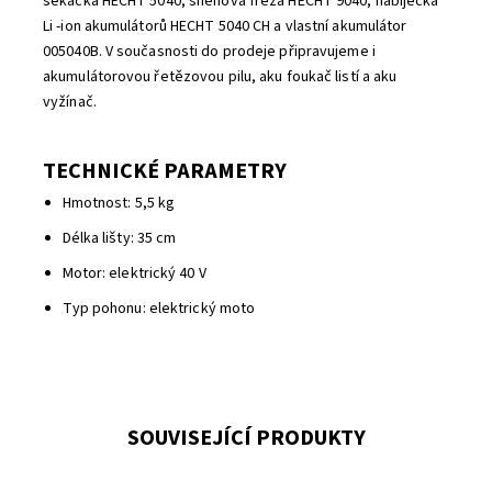
sekačka HECHT 5040, sněhová fréza HECHT 9040, nabíječka
Li -ion akumulátorů HECHT 5040 CH a vlastní akumulátor
005040B. V současnosti do prodeje připravujeme i
akumulátorovou řetězovou pilu, aku foukač listí a aku
vyžínač.
TECHNICKÉ PARAMETRY
Hmotnost: 5,5 kg
Délka lišty: 35 cm
Motor: elektrický 40 V
Typ pohonu: elektrický moto
SOUVISEJÍCÍ PRODUKTY