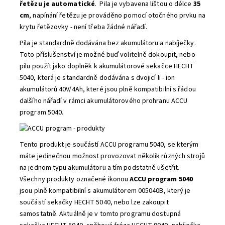
řetězu je automatické
. Pila je vybavena lištou o délce
35
cm
, napínání řetězu je prováděno pomocí otočného prvku na
krytu řetězovky - není třeba žádné nářadí.
Pila je standardně dodávána bez akumulátoru a nabíječky.
Toto příslušenství je možné buď volitelně dokoupit, nebo
pilu použít jako doplněk k akumulátorové sekačce HECHT
5040, která je standardně dodávána s dvojicí li - ion
akumulátorů 40V/4Ah, které jsou plně kompatibilní s řádou
dalšího nářadí v rámci akumulátorového prohranu ACCU
program 5040.
Tento produkt je součástí ACCU programu 5040, se kterým
máte jedinečnou možnost provozovat několik různých strojů
na jednom typu akumulátoru a tím podstatně ušetřit.
Všechny produkty označené ikonou
ACCU program 5040
jsou plně kompatibilní s akumulátorem 005040B, který je
součástí sekačky HECHT 5040, nebo lze zakoupit
samostatně. Aktuálně je v tomto programu dostupná