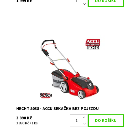
1 999 Kč
Akumulátorová sekačka bez pojezdu, akumulátor 40 V/4
Ah. Záběr 38 cm, koš 40 l. Akumulátor a nabíječka nejsou
součástí balení.
Dostupnost:
Momentálně nedostupné
Kód:
3276
Značka:
HECHT
Záruka:
2 roky
HECHT 5038 - ACCU SEKAČKA BEZ POJEZDU
3 890 Kč
3 890 Kč / 1 ks