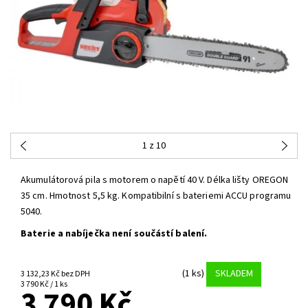
1
z 10
Akumulátorová pila s motorem o napětí 40 V. Délka lišty OREGON
35 cm. Hmotnost 5,5 kg. Kompatibilní s bateriemi ACCU programu
5040.
Baterie a nabíječka není součástí balení.
(1 ks)
SKLADEM
3 132,23 Kč bez DPH
3 790 Kč / 1 ks
3 790 Kč