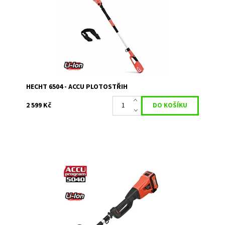
5040. Akumulátor a nabíječka nejsou...
Dostupnost:
Skladem 1
Kód:
5073
Značka:
HECHT
Záruka:
2 roky
HECHT 6504 - ACCU PLOTOSTŘIH
2 599 Kč
Akumulátorová pohonná jednotka pro kultivátor, kartáč,
vyžínač, křovinořez, plotostřih, vyvětvovací pilu.
Dostupnost:
Skladem 1
Kód:
5076
Značka:
HECHT
Záruka:
2 roky