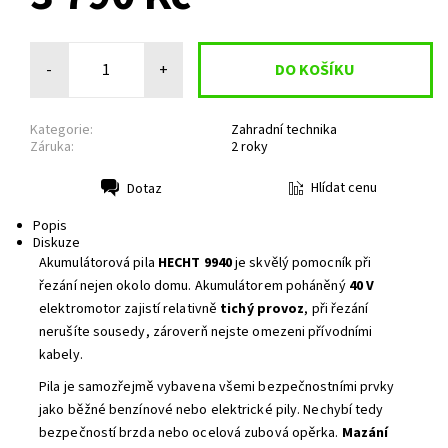
-
+
Kategorie:
Zahradní technika
Záruka:
2 roky
Hlídat cenu
Dotaz
Tisk
Popis
Diskuze
Akumulátorová pila
HECHT 9940
je skvělý pomocník při
řezání nejen okolo domu. Akumulátorem poháněný
40 V
elektromotor zajistí relativně
tichý provoz
, při řezání
nerušíte sousedy, zároverň nejste omezeni přívodními
kabely.
Pila je samozřejmě vybavena všemi bezpečnostními prvky
jako běžné benzínové nebo elektrické pily. Nechybí tedy
bezpečností brzda nebo ocelová zubová opěrka.
Mazání