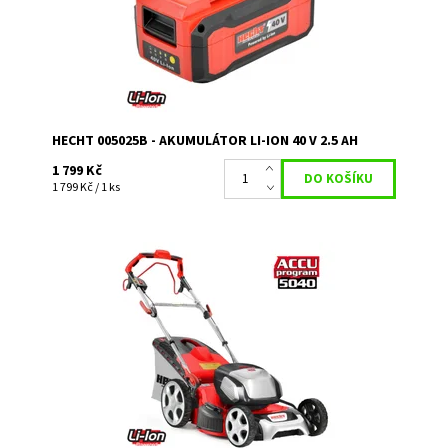
Značka:
HECHT
Záruka:
2 roky
HECHT 005025B - AKUMULÁTOR LI-ION 40 V 2.5 AH
1 799 Kč
1 799 Kč / 1 ks
Akumulátorová sekačka s pojezdem. Pracovní záběr 51
cm, koš 60 l, hmotnost 27,7 kg. Baterie a nabíječka
nejsou součástí sekačky.
Dostupnost:
Na objednávku
Kód:
3576
Značka:
HECHT
Záruka:
2 roky