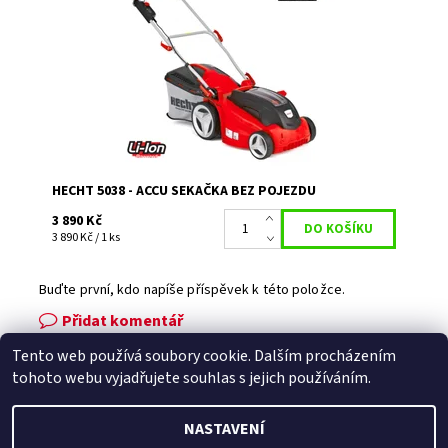
Ah. Záběr 38 cm, koš 40 l. Akumulátor a nabíječka nejsou
součástí balení.
Dostupnost:
Momentálně nedostupné
Kód:
3276
Značka:
HECHT
Záruka:
2 roky
HECHT 5038 - ACCU SEKAČKA BEZ POJEZDU
3 890 Kč
3 890 Kč / 1 ks
Buďte první, kdo napíše příspěvek k této položce.
Přidat komentář
Tento web používá soubory cookie. Dalším procházením
Facebook
|
Heureka.cz
|
Zboží.cz
tohoto webu vyjadřujete souhlas s jejich používáním.
NASTAVENÍ