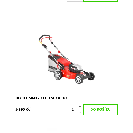
Akumulátorová sekačka na trávu se záběrem 41cm.
Napětí 40V. Objem koše 50 l. Doba práce na jedno nabití
až. 60min., což by mělo postačit k posečení...
Dostupnost:
Momentálně nedostupné
Kód:
15287
Značka:
HECHT
Záruka:
2 roky
HECHT 5041 - ACCU SEKAČKA
5 990 Kč