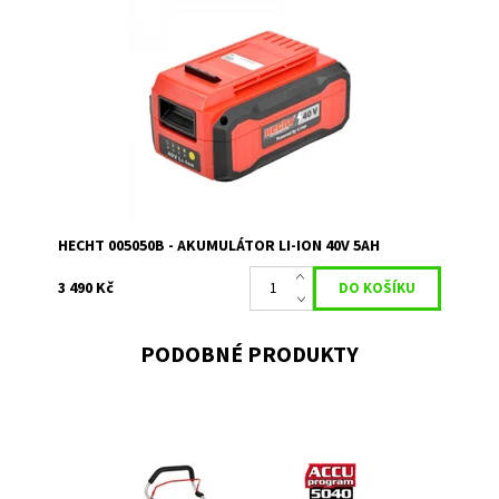
Akumulátor plně kompatibilní se všemi produkty HECHT v
rámci Accu programu 5040. Kapacita 5 Ah
Dostupnost:
Skladem 1
Kód:
15974
Značka:
HECHT
Záruka:
2 roky
HECHT 005050B - AKUMULÁTOR LI-ION 40V 5AH
3 490 Kč
PODOBNÉ PRODUKTY
Akumulátorová sekačka bez pojezdu, akumulátor 40 V/4