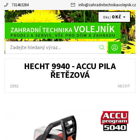
731463284
info
@
zahradnitechnikavolejnik.cz
0 Kč
CZK
0 ks /
HECHT 9940 - ACCU PILA
ŘETĚZOVÁ
2092
HECHT