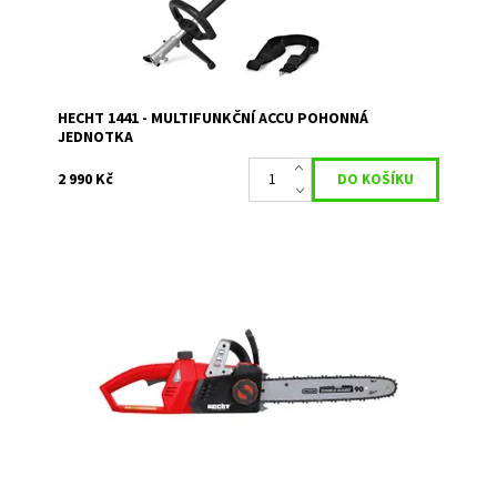
HECHT 1441 - MULTIFUNKČNÍ ACCU POHONNÁ
JEDNOTKA
2 990 Kč
Akumulátorová pila s motorem o napětí 40 V.
Dostupnost:
Skladem 1
Kód:
11679
Značka:
HECHT
Záruka:
2 roky