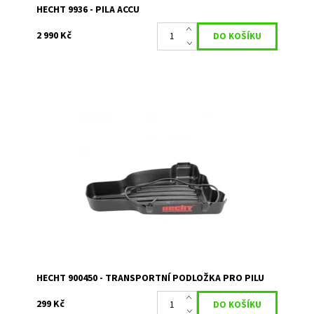
HECHT 9936 - PILA ACCU
2 990 Kč
Přepravní podložka pro motorové pily zachytávající
případné úniky oleje. Vhodná pro většinu standardních
motorových pil. Snadné uchycení k pile.
Dostupnost:
Skladem 1
Kód:
14489
Značka:
HECHT
Záruka:
2 roky
HECHT 900450 - TRANSPORTNÍ PODLOŽKA PRO PILU
299 Kč