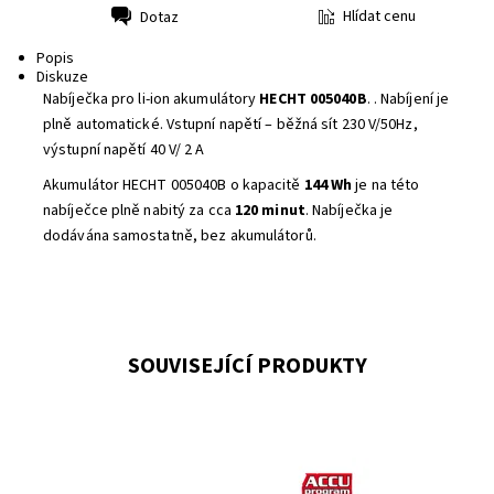
Hlídat cenu
Dotaz
Tisk
Popis
Diskuze
Nabíječka pro li-ion akumulátory
HECHT 005040B
. . Nabíjení je
plně automatické. Vstupní napětí – běžná sít 230 V/50Hz,
výstupní napětí 40 V/ 2 A
Akumulátor HECHT 005040B o kapacitě
144 Wh
je na této
nabíječce plně nabitý za cca
120 minut
. Nabíječka je
dodávána samostatně, bez akumulátorů.
SOUVISEJÍCÍ PRODUKTY