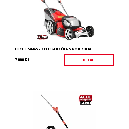
Akumulátor a nabíječka nejsou součástí balení.
Dostupnost:
Vyprodáno
Kód:
3582
Značka:
HECHT
Záruka:
2 roky
HECHT 5046S - ACCU SEKAČKA S POJEZDEM
7 990 Kč
DETAIL
Akumulátorový plotostřih s teleskopickou tyčí. Maximální
délka 2,4 m. Kompatibilní s produkty Accu programu
5040. Akumulátor a nabíječka nejsou...
Dostupnost:
Skladem 1
Kód:
5073
Značka:
HECHT