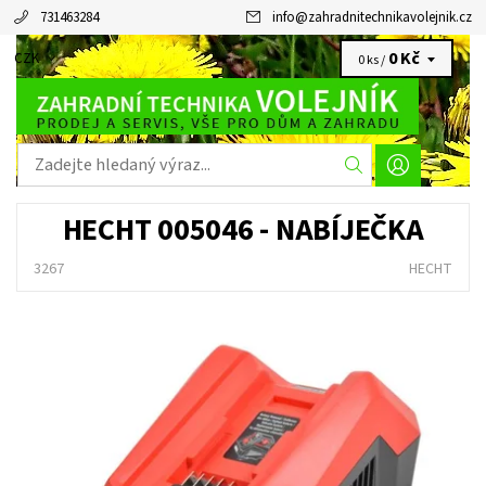
731463284
info
@
zahradnitechnikavolejnik.cz
0 Kč
CZK
0 ks /
HECHT 005046 - NABÍJEČKA
3267
HECHT