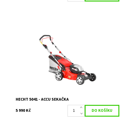
Akumulátorová sekačka na trávu se záběrem 41cm.
Napětí 40V. Objem koše 50 l. Doba práce na jedno nabití
až. 60min., což by mělo postačit k posečení...
Dostupnost:
Momentálně nedostupné
Kód:
15287
Značka:
HECHT
Záruka:
2 roky
HECHT 5041 - ACCU SEKAČKA
5 990 Kč