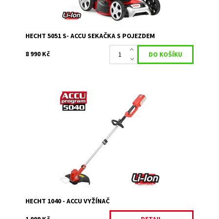
HECHT 5051 S- ACCU SEKAČKA S POJEZDEM
8 990 Kč
ACCU vyžínač se záběrem 28 - 32 cm. Hmotnost 3,8 kg.
ACCU program 5040. Baterie a nabíječka nejsou součástí
balení! Předběžný termín: Leden 2024
Dostupnost:
Vyprodáno
Kód:
1189
Značka:
HECHT
Záruka:
2 roky
HECHT 1040 - ACCU VYŽÍNAČ