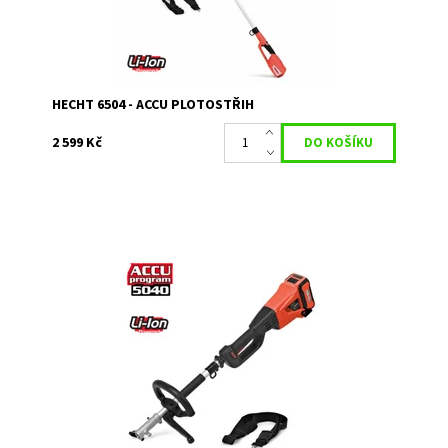
Záruka:
2 roky
HECHT 6504 - ACCU PLOTOSTŘIH
2 599 Kč
Akumulátorová pohonná jednotka pro kultivátor, kartáč,
vyžínač, křovinořez, plotostřih, vyvětvovací pilu.
Dostupnost:
Skladem 1
Kód:
5076
Značka:
HECHT
Záruka:
2 roky