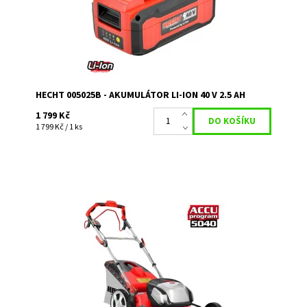
Značka:
HECHT
Záruka:
2 roky
HECHT 005025B - AKUMULÁTOR LI-ION 40 V 2.5 AH
1 799 Kč
1 799 Kč / 1 ks
Akumulátorová sekačka s pojezdem. Pracovní záběr 51
cm, koš 60 l, hmotnost 27,7 kg. Baterie a nabíječka
nejsou součástí sekačky.
Dostupnost:
Na objednávku
Kód:
3576
Značka:
HECHT
Záruka:
2 roky