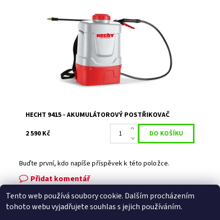
Akumulátorový tlakový postřikovač. Napětí 40V. Nádrž 15
l. Baterie a nabíječka nejsou součástí balení.
Dostupnost:
Skladem 1
Kód:
17426
Značka:
HECHT
Záruka:
2 roky
HECHT 9415 - AKUMULÁTOROVÝ POSTŘIKOVAČ
2 590 Kč
Buďte první, kdo napíše příspěvek k této položce.
Přidat komentář
Tento web používá soubory cookie. Dalším procházením
Facebook
|
Heureka.cz
|
Zboží.cz
tohoto webu vyjadřujete souhlas s jejich používáním.