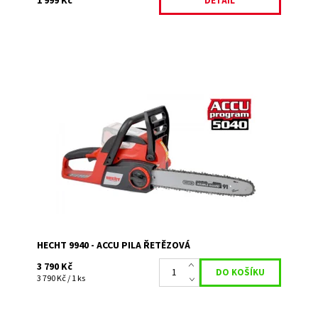
1 999 Kč
DETAIL
Akumulátorová pila s motorem o napětí 40 V. Délka lišty
OREGON 35 cm. Hmotnost 5,5 kg. Kompatibilní s
bateriemi ACCU programu 5040. Baterie a...
Dostupnost:
Skladem 1
Kód:
2092
Značka:
HECHT
Záruka:
2 roky
HECHT 9940 - ACCU PILA ŘETĚZOVÁ
3 790 Kč
3 790 Kč / 1 ks