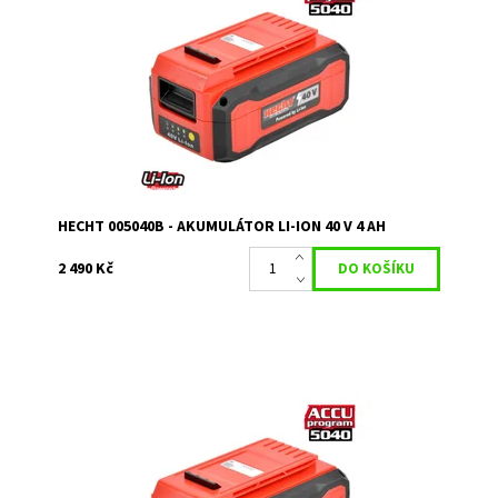
Akumulátor plně kompatibilní se všemi produkty HECHT v
rámci Accu programu 5040. Kapacita 4 Ah.
Dostupnost:
Skladem u dodavatele
Kód:
3261
Značka:
HECHT
Záruka:
2 roky
HECHT 005040B - AKUMULÁTOR LI-ION 40 V 4 AH
2 490 Kč
Akumulátor plně kompatibilní se všemi produktty HECHT
z Accu programu 5040. Kapacita 2,5 Ah.
Dostupnost:
Na objednávku
Kód:
3264