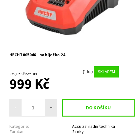
HECHT005046 - nabíječka 2A
(1 ks)
SKLADEM
825,62 Kč bez DPH
999 Kč
-
+
Kategorie:
Accu zahradní technika
Záruka:
2 roky