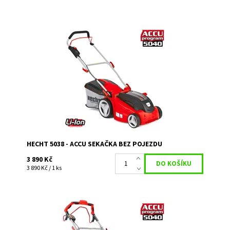
Akumulátorová sekačka bez pojezdu, akumulátor 40 V/4
Ah. Záběr 38 cm, koš 40 l. Akumulátor a nabíječka nejsou
součástí balení.
Dostupnost:
Momentálně nedostupné
Kód:
3276
Značka:
HECHT
Záruka:
2 roky
HECHT 5038 - ACCU SEKAČKA BEZ POJEZDU
3 890 Kč
3 890 Kč / 1 ks
Akumulátorová sekačka s pojezdem model 2020
Pracovní záběr 46 cm, koš 60 l, hmotnost 26 kg.