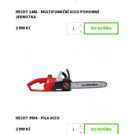
HECHT 1441 - MULTIFUNKČNÍ ACCU POHONNÁ
JEDNOTKA
2 990 Kč
Akumulátorová pila s motorem o napětí 40 V.
Dostupnost:
Skladem 1
Kód:
11679
Značka:
HECHT
Záruka:
2 roky
HECHT 9936 - PILA ACCU
2 990 Kč