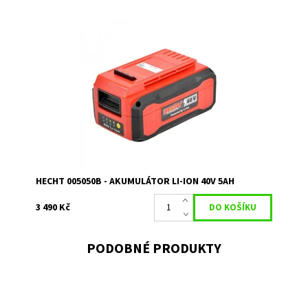
Akumulátor plně kompatibilní se všemi produkty HECHT v
rámci Accu programu 5040. Kapacita 5 Ah
Dostupnost:
Skladem 1
Kód:
15974
Značka:
HECHT
Záruka:
2 roky
HECHT 005050B - AKUMULÁTOR LI-ION 40V 5AH
3 490 Kč
PODOBNÉ PRODUKTY