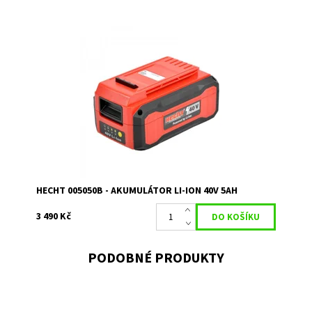
Akumulátor plně kompatibilní se všemi produkty HECHT v
rámci Accu programu 5040. Kapacita 5 Ah
Dostupnost:
Skladem 1
Kód:
15974
Značka:
HECHT
Záruka:
2 roky
HECHT 005050B - AKUMULÁTOR LI-ION 40V 5AH
3 490 Kč
PODOBNÉ PRODUKTY