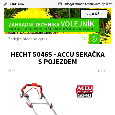
731463284
info
@
zahradnitechnikavolejnik.cz
0 Kč
CZK
0 ks /
HECHT 5046S - ACCU SEKAČKA
S POJEZDEM
3582
HECHT