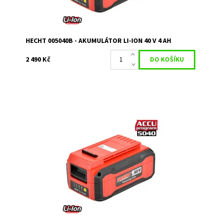
HECHT 005040B - AKUMULÁTOR LI-ION 40 V 4 AH
2 490 Kč
Akumulátor plně kompatibilní se všemi produktty HECHT
z Accu programu 5040. Kapacita 2,5 Ah.
Dostupnost:
Na objednávku
Kód:
3264
Značka:
HECHT
Záruka:
2 roky