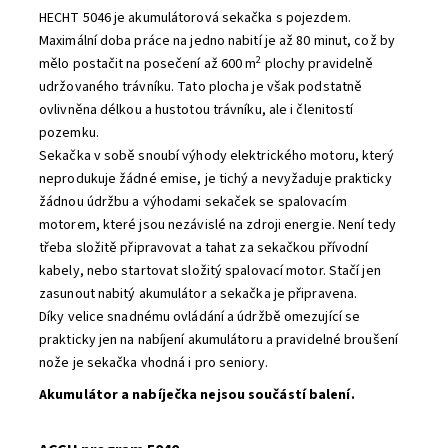
HECHT 5046 je akumulátorová sekačka s pojezdem.
Maximální doba práce na jedno nabití je až 80 minut, což by
2
mělo postačit na posečení až 600 m
plochy pravidelně
udržovaného trávníku. Tato plocha je však podstatně
ovlivněna délkou a hustotou trávníku, ale i členitostí
pozemku.
Sekačka v sobě snoubí výhody elektrického motoru, který
neprodukuje žádné emise, je tichý a nevyžaduje prakticky
žádnou údržbu a výhodami sekaček se spalovacím
motorem, které jsou nezávislé na zdroji energie. Není tedy
třeba složitě připravovat a tahat za sekačkou přívodní
kabely, nebo startovat složitý spalovací motor. Stačí jen
zasunout nabitý akumulátor a sekačka je připravena.
Díky velice snadnému ovládání a údržbě omezující se
prakticky jen na nabíjení akumulátoru a pravidelné broušení
nože je sekačka vhodná i pro seniory.
Akumulátor a nabíječka nejsou součástí balení.