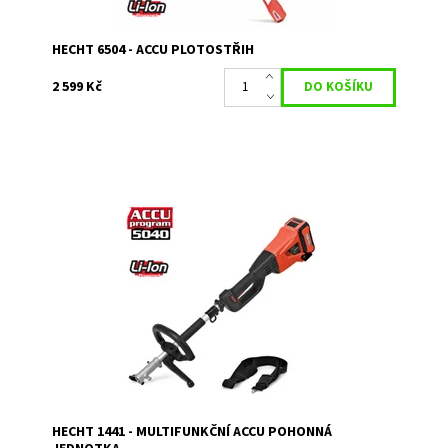
HECHT 6504 - ACCU PLOTOSTŘIH
2 599 Kč
Akumulátorová pohonná jednotka pro kultivátor, kartáč,
vyžínač, křovinořez, plotostřih, vyvětvovací pilu.
Dostupnost:
Skladem 1
Kód:
5076
Značka:
HECHT
Záruka:
2 roky
HECHT 1441 - MULTIFUNKČNÍ ACCU POHONNÁ