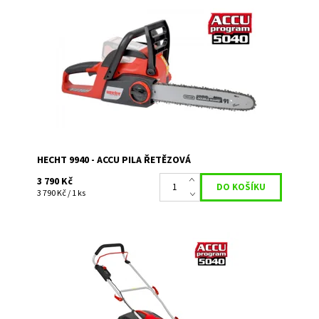
Akumulátorová pila s motorem o napětí 40 V. Délka lišty
OREGON 35 cm. Hmotnost 5,5 kg. Kompatibilní s
bateriemi ACCU programu 5040. Baterie a...
Dostupnost:
Skladem 1
Kód:
2092
Značka:
HECHT
Záruka:
2 roky
HECHT 9940 - ACCU PILA ŘETĚZOVÁ
3 790 Kč
3 790 Kč / 1 ks
Akumulátorová sekačka bez pojezdu, akumulátor 40 V/4
Ah. Záběr 38 cm, koš 40 l. Akumulátor a nabíječka nejsou
součástí balení.
Dostupnost:
Momentálně nedostupné
Kód:
3276