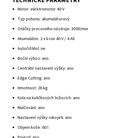
TECHNICKÉ PARAMETRY
Motor: elektromotor 40 V
Typ pohonu: akumulátorový
Otáčky pracovního nástroje: 3000/min
Akumulátor. 2 x li-ion 40 V / 4 Ah
Autočištění: ne
Boční výhoz: ano
Centrální nastavení výšky: ano
Edge Cutting: ano
Hmotnost: 26 kg
Kola na kuličkových ložiscích: ano
Mulčování: ano
Nastavení výšky rukojeti. ano
Objem koše: 60 l
Pojezd: ano