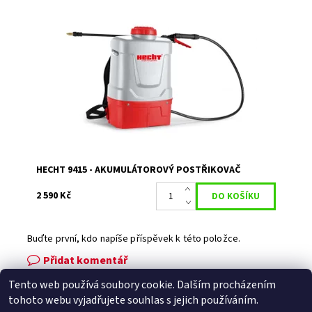
Akumulátorový tlakový postřikovač. Napětí 40V. Nádrž 15
l. Baterie a nabíječka nejsou součástí balení.
Dostupnost:
Skladem 1
Kód:
17426
Značka:
HECHT
Záruka:
2 roky
HECHT 9415 - AKUMULÁTOROVÝ POSTŘIKOVAČ
2 590 Kč
Buďte první, kdo napíše příspěvek k této položce.
Přidat komentář
Tento web používá soubory cookie. Dalším procházením
Facebook
|
Heureka.cz
|
Zboží.cz
tohoto webu vyjadřujete souhlas s jejich používáním.