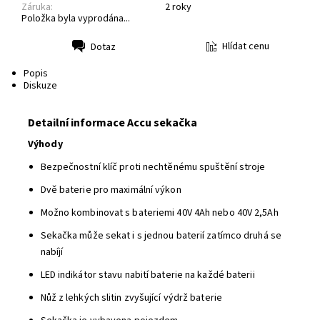
Záruka:
2 roky
Položka byla vyprodána...
Hlídat cenu
Dotaz
Tisk
Popis
Diskuze
Detailní informace Accu sekačka
Výhody
Bezpečnostní klíč proti nechtěnému spuštění stroje
Dvě baterie pro maximální výkon
Možno kombinovat s bateriemi 40V 4Ah nebo 40V 2,5Ah
Sekačka může sekat i s jednou baterií zatímco druhá se
nabíjí
LED indikátor stavu nabití baterie na každé baterii
Nůž z lehkých slitin zvyšující výdrž baterie