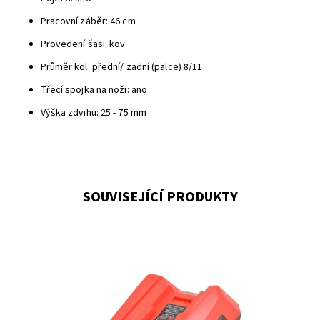
Pracovní záběr: 46 cm
Provedení šasi: kov
Průměr kol: přední/ zadní (palce) 8/11
Třecí spojka na noži: ano
Výška zdvihu: 25 - 75 mm
SOUVISEJÍCÍ PRODUKTY
HECHT005046 - nabíječka 2A
Dostupnost:
Skladem 1
Kód:
3267