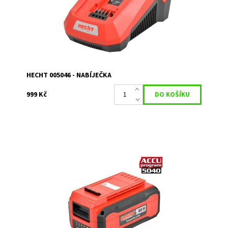
Značka:
HECHT
Záruka:
2 roky
HECHT 005046 - NABÍJEČKA
999 Kč
Akumulátor plně kompatibilní se všemi produkty HECHT v
rámci Accu programu 5040. Kapacita 4 Ah.
Dostupnost:
Skladem u dodavatele
Kód:
3261
Značka:
HECHT
Záruka:
2 roky