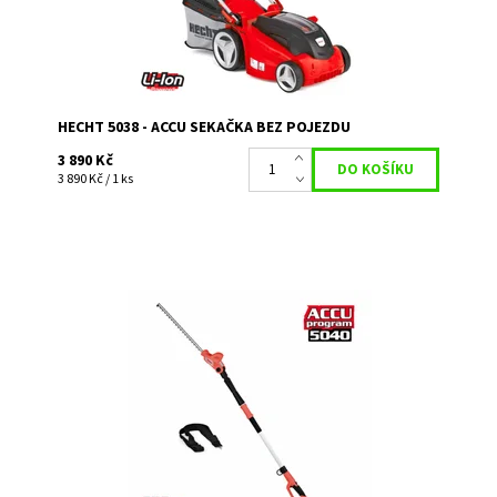
Značka:
HECHT
Záruka:
2 roky
HECHT 5038 - ACCU SEKAČKA BEZ POJEZDU
3 890 Kč
3 890 Kč / 1 ks
Akumulátorový plotostřih s teleskopickou tyčí. Maximální
délka 2,4 m. Kompatibilní s produkty Accu programu
5040. Akumulátor a nabíječka nejsou...
Dostupnost:
Skladem 1
Kód:
5073
Značka:
HECHT
Záruka:
2 roky