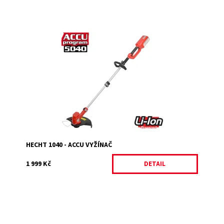
ACCU vyžínač se záběrem 28 - 32 cm. Hmotnost 3,8 kg.
ACCU program 5040. Baterie a nabíječka nejsou součástí
balení! Předběžný termín: Leden 2024
Dostupnost:
Vyprodáno
Kód:
1189
Značka:
HECHT
Záruka:
2 roky
HECHT 1040 - ACCU VYŽÍNAČ
1 999 Kč
DETAIL