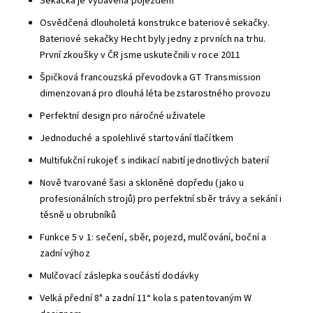
Sekačka je vybavena pojezdem
Osvědčená dlouholetá konstrukce bateriové sekačky.
Bateriové sekačky Hecht byly jedny z prvních na trhu.
První zkoušky v ČR jsme uskutečnili v roce 2011
Špičková francouzská převodovka GT Transmission
dimenzovaná pro dlouhá léta bezstarostného provozu
Perfektní design pro náročné uživatele
Jednoduché a spolehlivé startování tlačítkem
Multifukční rukojeť s indikací nabití jednotlivých baterií
Nově tvarované šasi a skloněné dopředu (jako u
profesionálních strojů) pro perfektní sběr trávy a sekání i
těsně u obrubníků
Funkce 5 v 1: sečení, sběr, pojezd, mulčování, boční a
zadní výhoz
Mulčovací záslepka součástí dodávky
Velká přední 8" a zadní 11“ kola s patentovaným W