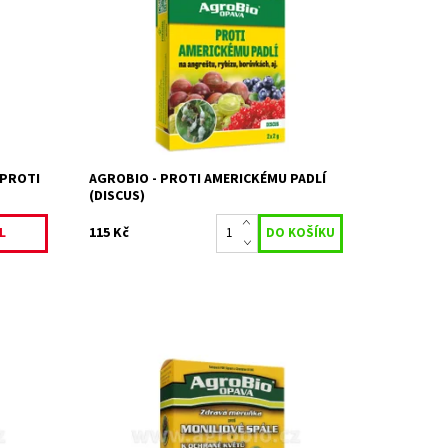
hraně
Postřikový fungicidní přípravek k ošetření
ám.
angreštu proti americkému padlí.
ladem
Na objednání, skladem
Dostupnost:
do 3 dnů
Kód:
80/1947
Značka:
AGROBIO s.r.o.
 PROTI
AGROBIO - PROTI AMERICKÉMU PADLÍ
(DISCUS)
115 Kč
L
tosti
Souprava dvou přípravků ( Signum a
 a révě
Champion 50 WG) pro ošetření meruněk
proti moniliové spále a k ochraně květů
meruněk...