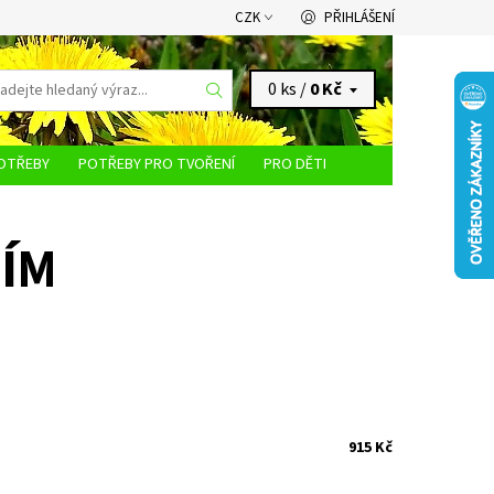
CZK
PŘIHLÁŠENÍ
0 ks /
0 Kč
OTŘEBY
POTŘEBY PRO TVOŘENÍ
PRO DĚTI
KONTAKTY
NÍM
915 Kč