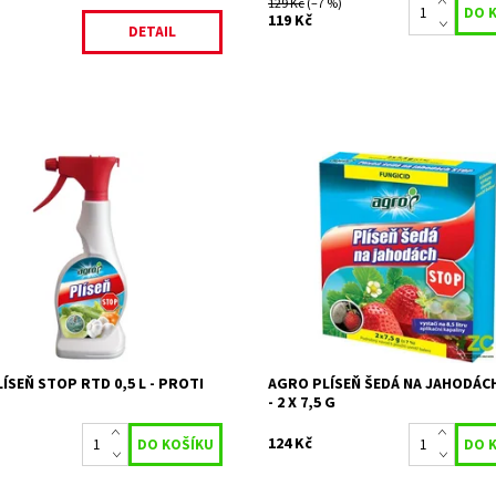
129 Kč
(–7 %)
119 Kč
DETAIL
d se systémovým účinkem
AGRO Plíseň šedá na jahodách ST
fungicid se systémovým účinkem 
ost:
Skladem 4 ks
formě granulí s 2 novými účinnými 
19544
(minimální riziko vytvoření...
AGRO CS
Dostupnost:
Objednáno
Kód:
26653
Značka:
AGRO CS
ÍSEŇ STOP RTD 0,5 L - PROTI
AGRO PLÍSEŇ ŠEDÁ NA JAHODÁC
- 2 X 7,5 G
124 Kč