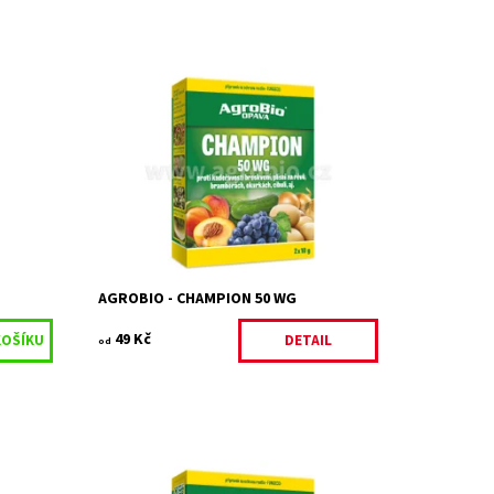
ošetření
Kontaktní fungicidní a baktericidní
přípravek k ochraně proti houbovým a
rickému
bakteriálním chorobám rostlin a k ochraně
květů meruněk proti mrazu.
ladem
Dostupnost:
Skladem 9 ks
Kód:
26848/2 X
Značka:
AGROBIO s.r.o.
AGROBIO - CHAMPION 50 WG
49 Kč
DETAIL
od