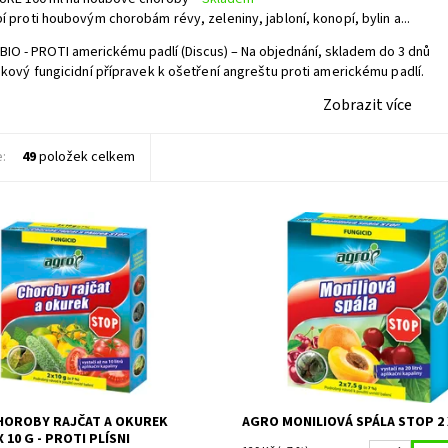
í proti houbovým chorobám révy, zeleniny, jabloní, konopí, bylin a...
IO - PROTI americkému padlí (Discus)
–
Na objednání, skladem do 3 dnů
ikový fungicidní přípravek k ošetření angreštu proti americkému padlí.
Zobrazit více
e:
49
položek celkem
te k ochraně proti plísním okurek
AGRO Moniliová spála STOP je fun
a také brambor, cibule, révy.
systémovým účinkem ve formě gra
novými účinnými látkami (minimální
Momentálně
ost:
vytvoření rezistence)....
nedostupné
19571
Na objednání, sk
Dostupnost:
AGRO CS
do 5 dnů
Kód:
26596
Značka:
AGRO CS
HOROBY RAJČAT A OKUREK
AGRO MONILIOVÁ SPÁLA STOP 2 X
 10 G - PROTI PLÍSNI