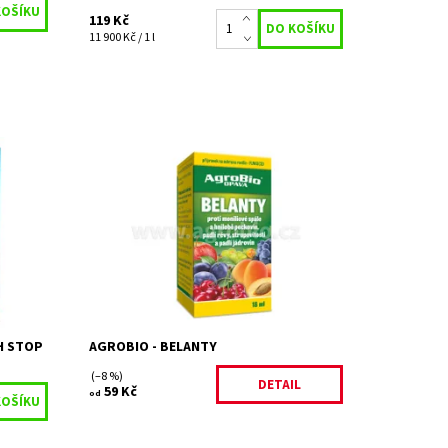
119 Kč
11 900 Kč / 1 l
OP je
Fungicidní přípravek proti moniliové spále
ve
a hnilobě broskvoní, meruněk, třešní, višní
látkami
a slivoní a proti padlí révy a dalším
chorobám...
Dostupnost:
Skladem 5 ks
Kód:
27649/18
Značka:
AGROBIO s.r.o.
H STOP
AGROBIO - BELANTY
(–8 %)
DETAIL
59 Kč
od