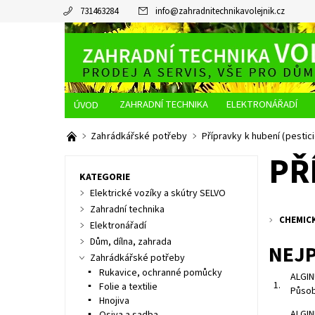
731463284
info
@
zahradnitechnikavolejnik.cz
ZAHRADNÍ TECHNIKA
ELEKTRONÁŘADÍ
O NÁS
JAK NAKUPOVAT
DOPRAVA A PLATBA
Zahrádkářské potřeby
Přípravky k hubení (pestic
PŘ
KATEGORIE
Elektrické vozíky a skútry SELVO
Zahradní technika
CHEMIC
Elektronářadí
Dům, dílna, zahrada
NEJ
Zahrádkářské potřeby
Rukavice, ochranné pomůcky
ALGIN
1.
Folie a textilie
Působ
Hnojiva
ALGIN