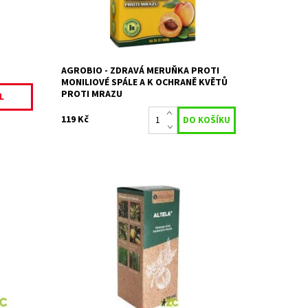
Dostupnost:
Skladem 5 ks
Kód:
25981
Značka:
AGROBIO s.r.o.
AGROBIO - ZDRAVÁ MERUŇKA PROTI
MONILIOVÉ SPÁLE A K OCHRANĚ KVĚTŮ
PROTI MRAZU
L
119 Kč
révy,
ALTELA je kontaktně působící produkt,
který omezuje vývoj patogenních hub a
bakterií na povrchu rostlin.
Dostupnost:
Skladem 1 ks
Kód:
19802