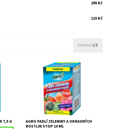
295 Kč
115 Kč
Stránka
1/3
gicid se
AGRO Padlí zeleniny a okrasných rostlin
nulí s 2
STOP je účinný postřikový fungicid proti
 riziko
padlí.
Na objednání, skladem
Dostupnost:
ladem
do 3 dnů
Kód:
19772
 7,5 G
AGRO PADLÍ ZELENINY A OKRASNÝCH
ROSTLIN STOP 10 ML