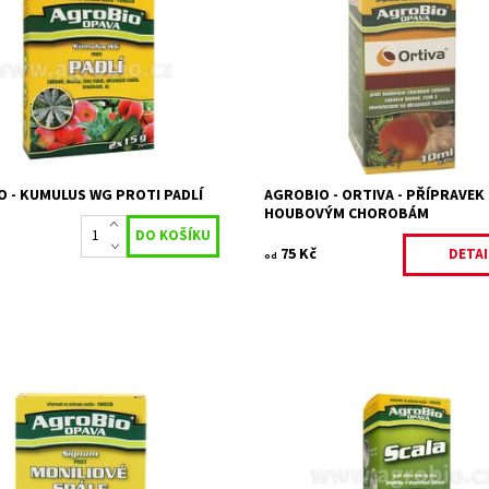
í přípravek na ochranu proti padlí
Ortiva je fungicidní přípravek k oc
, vinicích nebo v zelenině.
zeleniny proti houbovým chorob
ost:
Skladem 14 ks
Na objednání, sk
Dostupnost:
25984
do 5 dnů
Kód:
22722/10
Značka:
AGROBIO s.r.o.
 - KUMULUS WG PROTI PADLÍ
AGROBIO - ORTIVA - PŘÍPRAVEK
HOUBOVÝM CHOROBÁM
75 Kč
DETAI
od
ní přípravek proti moniliové spále
Fungicidní přípravek proti strupovi
višní a plísni šedé u jahodníku.
jádrovin a plísni šedé na jahodníku
vinné.
ost:
Skladem 12 ks
24672/7-5
Dostupnost:
Skladem