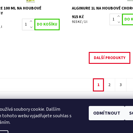
E 100 ML NA HOUBOVÉ
ALGINURE 1L NA HOUBOVÉ CHO
BY
915 Kč
915 Kč / 1 l
 l
DALŠÍ PRODUKTY
1
2
3
užívá soubory cookie. Dalším
ODMÍTNOUT
S
Facebook
|
Heureka.cz
|
Zboží.cz
 tohoto webu vyjadřujete souhlas s
váním.