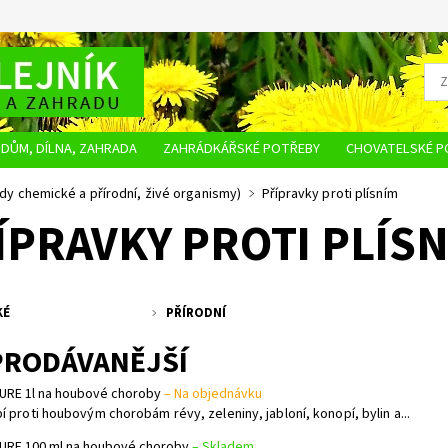
DŮM, DÍLNA, ZAHRADA
ZAHRÁDKÁŘSKÉ POTŘEBY
CHOVATELSKÉ P
OBCHODNÍ PODMÍNKY
OCHRANA OSOBNÍCH ÚDAJŮ
NAPIŠTE NÁM
idy chemické a přírodní, živé organismy)
Přípravky proti plísním
ÍPRAVKY PROTI PLÍS
KÉ
PŘÍRODNÍ
PRODÁVANĚJŠÍ
URE 1l na houbové choroby
–
Na objednávku
í proti houbovým chorobám révy, zeleniny, jabloní, konopí, bylin a...
URE 100 ml na houbové choroby
–
Skladem