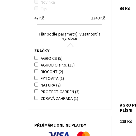
Novinka
69 Kč
Tip
47
Kč
2349
Kč
Filtr podle parametrů, vlastností a
výrobců
ZNAČKY
Fungici
AGRO CS
(5)
Dostupn
Kód:
AGROBIO s.r.o.
(15)
Značka:
BIOCONT
(2)
FYTOVITA
(1)
NATURA
(2)
PROTECT GARDEN
(3)
ZDRAVÁ ZAHRADA
(1)
AGRO PL
PLÍSNI
115 Kč
PŘIJÍMÁME ONLINE PLATBY