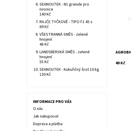
Fungicidn
SEHNOUTEK - N1 granule pro
v sadech
nosnice
Dostupn
140 Kč
Kód:
RAJČE TYČKOVÉ - TIPO F1 45 s
69 Kč
VŠESTRANNÁ SMĚS - zelené
hnojení
48 Kč
LANDSBERSKÁ SMĚS - zelené
AGROBIO
hnojení
55 Kč
49 Kč
SEHNOUTEK - Kukuřičný šrot 10 kg
130 Kč
INFORMACE PRO VÁS
O nás
Fungicid
meruněk, 
Jak nakupovat
Dostupn
Doprava a platba
Kód: