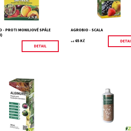
AGROBIO s.r.o.
Kód:
26851/10
Značka:
AGROBIO s.r.o.
 - PROTI MONILIOVÉ SPÁLE
AGROBIO - SCALA
M)
65 Kč
DETAI
od
DETAIL
roti houbovým chorobám révy,
Působí proti houbovým chorobám 
 jabloní, konopí, bylin a
zeleniny, jabloní, konopí, bylin a
h rostlin.
okrasných rostlin.
ost:
Skladem 2 ks
Dostupnost:
Na objednávku
80/2024
Kód:
80/2025
BIOCONT
Značka:
BIOCONT