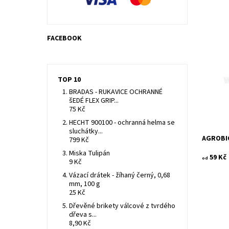
FACEBOOK
Fungicid
zeleniny
včetně h
půdní ch
TOP 10
Dostupn
BRADAS - RUKAVICE OCHRANNÉ
Kód:
šEDÉ FLEX GRIP...
Značka:
75 Kč
HECHT 900100 - ochranná helma se
sluchátky...
AGROBI
799 Kč
Miska Tulipán
59 Kč
od
9 Kč
Vázací drátek - žíhaný černý, 0,68
mm, 100 g
25 Kč
Dřevěné brikety válcové z tvrdého
dřeva s...
8,90 Kč