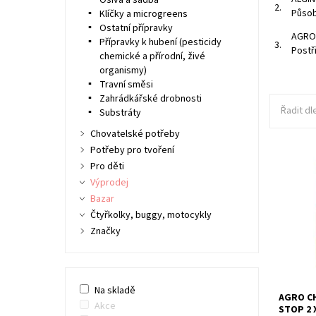
Osiva a sadba
2.
Působ
Klíčky a microgreens
Ostatní přípravky
AGROB
Přípravky k hubení (pesticidy
3.
Postř
chemické a přírodní, živé
organismy)
Travní směsi
Zahrádkářské drobnosti
Řadit dl
Substráty
Chovatelské potřeby
Potřeby pro tvoření
Pro děti
Používej
Výprodej
a rajčat 
Bazar
Dostupn
Čtyřkolky, buggy, motocykly
Kód:
Značky
Značka:
Na skladě
AGRO C
Akce
STOP 2 X