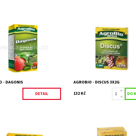
ní přípravek k ochraně ovoce a
Postřikový fungicidní přípravek k 
 proti houbovým chorobám,
jabloní proti strupovitosti, padlí
lízenky obecné (sclerotinia =
jabloňovému, angreštu proti ame
oroba).
padlí nebo růží proti padlí.
ost:
Skladem 8 ks
Na objednání, sk
Dostupnost:
26662/6 M
do 3 dnů
AGROBIO s.r.o.
Kód:
24669
Značka:
AGROBIO s.r.o.
O - DAGONIS
AGROBIO - DISCUS 3X2G
132 Kč
DETAIL