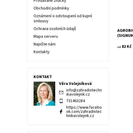
Prodávané značky
Značka:
Obchodní podmínky
Oznámení o odstoupení od kupní
smlouvy
Ochrana osobních údajů
AGROBIO
(SIGNU
Mapa serveru
Napište nám
82 Kč
od
Kontakty
KONTAKT
Věra Volejníková
Působí p
info
@
zahradnitechn
zeleniny,
ikavolejnik.cz
okrasnýc
731463284
Dostupn
https://www.facebo
ok.com/zahradnitec
Kód:
hnikavolejnik.cz
Značka: