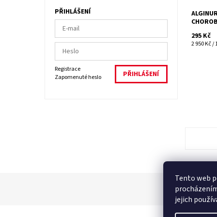
PŘIHLÁŠENÍ
ALGINUR
CHORO
295 Kč
2 950 Kč / 1
Registrace
Zapomenuté heslo
Tento web po
procházením
jejich použí