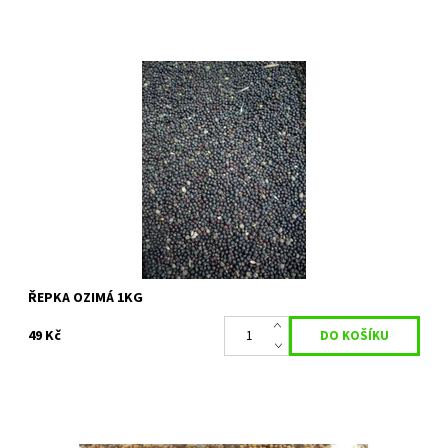
Osivo vhodné pro zelené hnojení pro všechny typy půd snáší i
pozdější výsevy. Je vhodná pro zahrádky s nižším zastoupením
brukvovitých zelenin.
Dostupnost:
Skladem 8 ks
Kód:
4902
ŘEPKA OZIMÁ 1KG
49 Kč