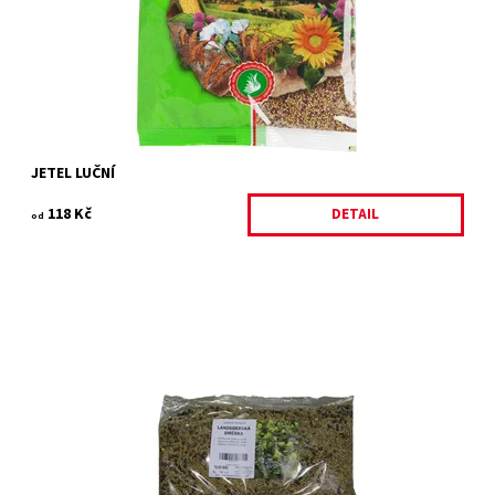
Značka:
FORESTINA s.r.o.
JETEL LUČNÍ
118 Kč
DETAIL
od
Rychle rostoucí tradiční směs, vhodná pro všechny typy půd.
Obohacuje půdu o dusík a následně o organickou hmotu. Má
ozdravný efekt na půdu a...
Dostupnost:
Skladem 3 ks
Kód:
27805