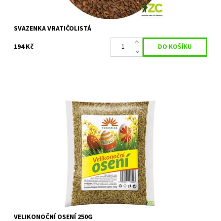
SVAZENKA VRATIČOLISTÁ
194 Kč
Dekorační zelené velikonoční osení
Dostupnost:
Skladem u dodavatele
Kód:
34145
Značka:
FORESTINA s.r.o.
VELIKONOČNÍ OSENÍ 250G