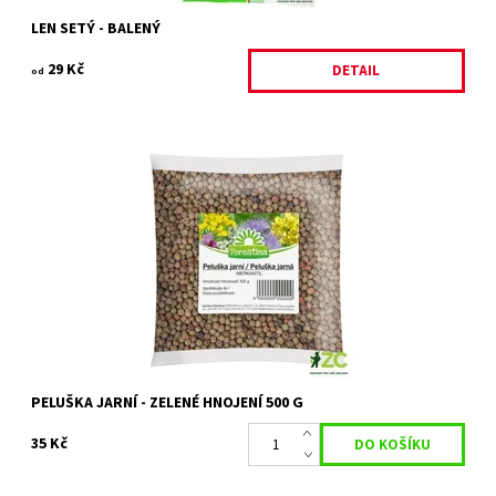
LEN SETÝ - BALENÝ
29 Kč
DETAIL
od
Osivo určené pro zelené hnojení.
Dostupnost:
Skladem 10 ks
Kód:
80/75
Značka:
ROSTETO
PELUŠKA JARNÍ - ZELENÉ HNOJENÍ 500 G
35 Kč