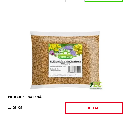
Osivo z řady "Semínko" určené pro zelené hnojení.
Dostupnost:
Skladem 2 ks
Kód:
27439/200
Značka:
FORESTINA s.r.o.
HOŘČICE - BALENÁ
23 Kč
DETAIL
od