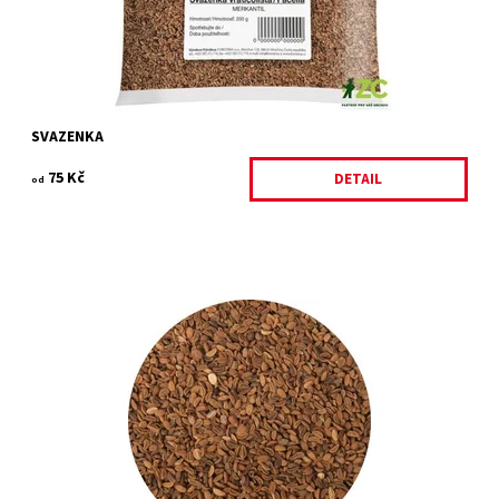
SVAZENKA
75 Kč
DETAIL
od
Plodina určená pro zelené hnojení s protierozním účinkem.
Dostupnost:
Skladem 25 ks
Kód:
20210