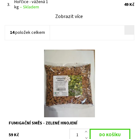
Hořčice - vážená 1
3.
49 Kč
kg
–
Skladem
Zobrazit více
14
položek celkem
Směs silně omezuje háďátka i další patogeny, poskytne i hodně
organické hmoty. Hluboké kořeny ředkve umožní průsak vody do
hloubky.
Dostupnost:
Skladem 8 ks
Kód:
27814
FUMIGAČNÍ SMĚS - ZELENÉ HNOJENÍ
59 Kč