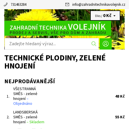
731463284
info
@
zahradnitechnikavolejnik.cz
0 Kč
CZK
0 ks /
TECHNICKÉ PLODINY, ZELENÉ
HNOJENÍ
NEJPRODÁVANĚJŠÍ
VŠESTRANNÁ
SMĚS - zelené
1.
48 Kč
hnojení
–
Objednáno
LANDSBERSKÁ
2.
SMĚS - zelené
55 Kč
hnojení
–
Skladem