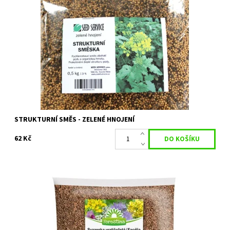
Rychle rostoucí směs obohacující půdu o organickou
hmotu. Prokořenění zlepší strukturu půdy. Hořčice má
nematocidní účinek – potlačuje škůdce.
Dostupnost:
Skladem 22 ks
Kód:
80/656
STRUKTURNÍ SMĚS - ZELENÉ HNOJENÍ
62 Kč
Osivo určené pro zelené hnojení s protierozním účinkem.
Dostupnost:
Skladem 2 ks
Kód:
27442/200
Značka:
FORESTINA s.r.o.