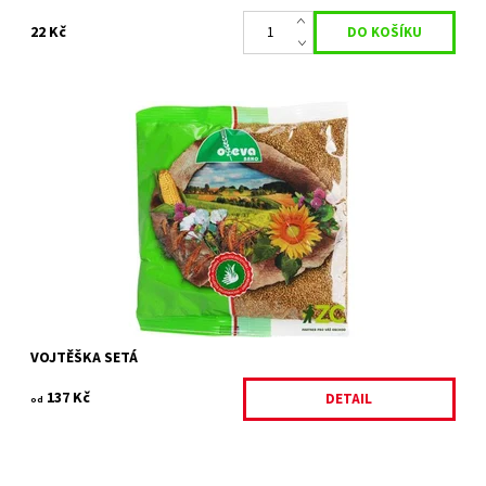
22 Kč
Výborná předplodina pro všechny obiloviny a olejniny.
Dostupnost:
Skladem 1 ks
Kód:
26341/300
VOJTĚŠKA SETÁ
137 Kč
DETAIL
od