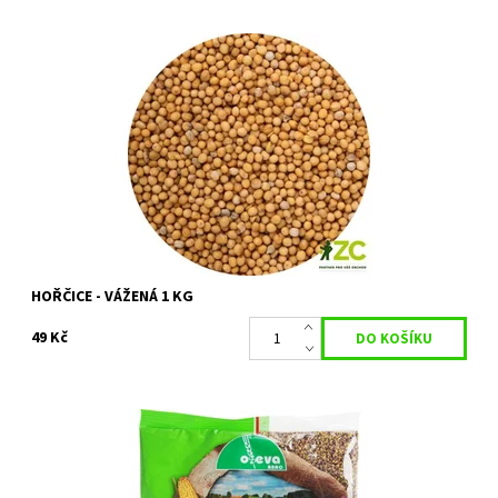
Osivo určené pro zelené hnojení.
Dostupnost:
Skladem 1 ks
Kód:
29665
HOŘČICE - VÁŽENÁ 1 KG
49 Kč
Osivo z řady "Semínko" určené pro zelené hnojení.
Dostupnost:
Na objednání, skladem do 3 dnů
Kód:
33116/300