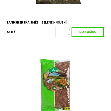
LANDSBERSKÁ SMĚS - ZELENÉ HNOJENÍ
55 Kč
Osivo z řady "Semínko" určené pro zelené hnojení.
Dostupnost:
Na objednání, skladem do 5 dnů
Kód:
32366/400
Značka:
FORESTINA s.r.o.