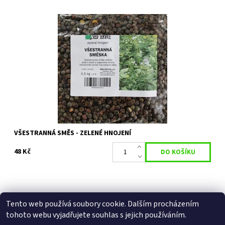
Rychle rostoucí směs obohacující půdu o dusík a organickou
hmotu. Má ozdravný efekt a prokořeněním zlepšuje strukturu
půdy.
Dostupnost:
Objednáno
Kód:
27808
VŠESTRANNÁ SMĚS - ZELENÉ HNOJENÍ
48 Kč
Tento web používá soubory cookie. Dalším procházením
Facebook
|
Heureka.cz
|
Zboží.cz
tohoto webu vyjadřujete souhlas s jejich používáním.