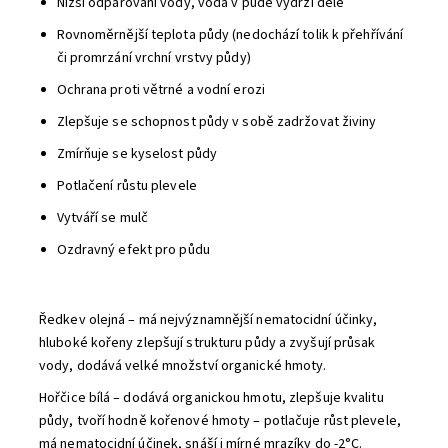
Nižší odpařování vody, voda v půdě vydrží déle
Rovnoměrnější teplota půdy (nedochází tolik k přehřívání
či promrzání vrchní vrstvy půdy)
Ochrana proti větrné a vodní erozi
Zlepšuje se schopnost půdy v sobě zadržovat živiny
Zmírňuje se kyselost půdy
Potlačení růstu plevele
Vytváří se mulč
Ozdravný efekt pro půdu
Ředkev olejná – má nejvýznamnější nematocidní účinky,
hluboké kořeny zlepšují strukturu půdy a zvyšují průsak
vody, dodává velké množství organické hmoty.
Hořčice bílá – dodává organickou hmotu, zlepšuje kvalitu
půdy, tvoří hodně kořenové hmoty – potlačuje růst plevele,
má nematocidní účinek, snáší i mírné mrazíky do -2°C.