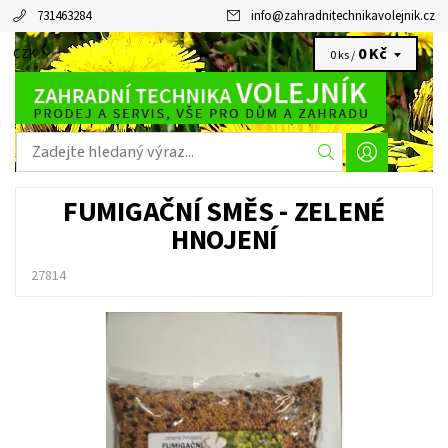
731463284
info
@
zahradnitechnikavolejnik.cz
0 Kč
CZK
0 ks /
FUMIGAČNÍ SMĚS - ZELENÉ
HNOJENÍ
27814