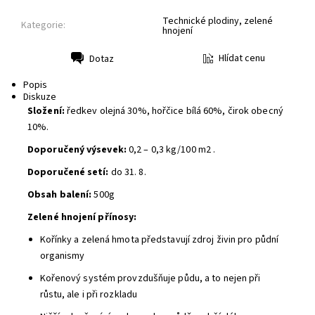
Technické plodiny, zelené
Kategorie:
hnojení
Hlídat cenu
Dotaz
Tisk
Popis
Diskuze
Složení:
ředkev olejná 30%, hořčice bílá 60%, čirok obecný
10%.
Doporučený výsevek:
0,2 – 0,3 kg/100 m2 .
Doporučené setí:
do 31. 8.
Obsah balení:
500g
Zelené hnojení přínosy:
Kořínky a zelená hmota představují zdroj živin pro půdní
organismy
Kořenový systém provzdušňuje půdu, a to nejen při
růstu, ale i při rozkladu