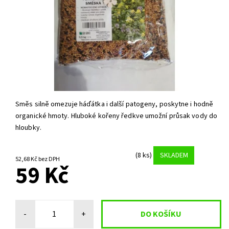
Směs silně omezuje háďátka i další patogeny, poskytne i hodně
organické hmoty. Hluboké kořeny ředkve umožní průsak vody do
hloubky.
(8 ks)
SKLADEM
52,68 Kč bez DPH
59 Kč
-
+