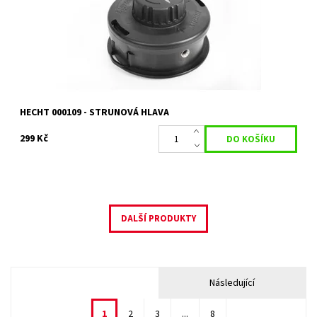
Dostupnost:
Na objednání, skladem do 5 dnů
Kód:
4335
Značka:
HECHT
Záruka:
2 roky
HECHT 000109 - STRUNOVÁ HLAVA
299 Kč
DALŠÍ PRODUKTY
Následující
1
2
3
...
8