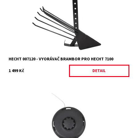
Dostupnost:
Objednáno
Kód:
2056
Značka:
HECHT
Záruka:
2 roky
HECHT 007120 - VYORÁVAČ BRAMBOR PRO HECHT 7100
1 499 Kč
DETAIL
Strunová hlava k HECHT 124 R, 130 R.
Dostupnost:
Na objednání, skladem do 5 dnů
Kód:
21170
Značka:
HECHT
Záruka:
2 roky