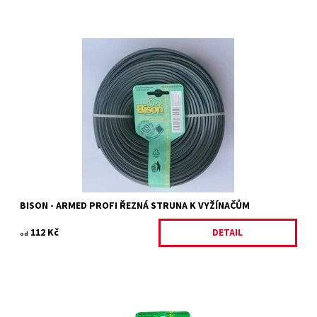
BISON - ARMED PROFI struna šedá kulatá
Dostupnost:
Skladem 4 ks
Kód:
4680/2.6
Značka:
BISON
Záruka:
2 roky
BISON - ARMED PROFI ŘEZNÁ STRUNA K VYŽÍNAČŮM
112 Kč
DETAIL
od