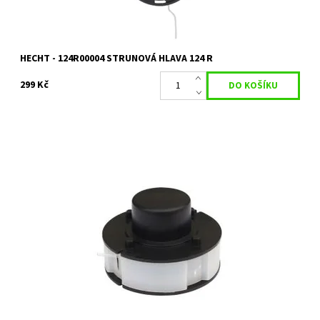
HECHT - 124R00004 STRUNOVÁ HLAVA 124 R
299 Kč
Náhradní cívka se strunou HECHT H5018 - 1 kus
Dostupnost:
Skladem 6 ks
Kód:
4530
Značka:
HECHT
Záruka:
2 roky