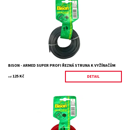
BISON ARMED SUPER struna šedá čtyřhranná
Dostupnost:
Skladem 16 ks
Kód:
4683/2.8
Značka:
BISON
Záruka:
2 roky
BISON - ARMED SUPER PROFI ŘEZNÁ STRUNA K VYŽÍNAČŮM
125 Kč
DETAIL
od
Bison Profi struna červená kulatá
Dostupnost:
Skladem 1 ks
Kód:
4674/1.3
Značka:
BISON
Záruka:
2 roky