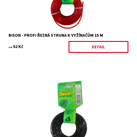
BISON - PROFI ŘEZNÁ STRUNA K VYŽÍNAČŮM 15 M
52 Kč
DETAIL
od
BISON - SILENT BLACK řezná struna k vyžínačům
Dostupnost:
Skladem 5 ks
Kód:
27673/1.3
Značka:
BISON
Záruka:
2 roky