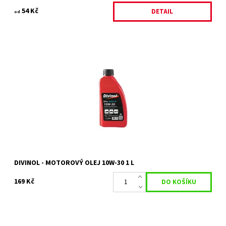
54 Kč
DETAIL
od
Olej do travních sekaček DIVINOL Spezial 10W-30 je vhodný pro
motory Honda a Briggs&Stratton
Dostupnost:
Skladem 4 ks
Kód:
29692
Značka:
DIVINOL
DIVINOL - MOTOROVÝ OLEJ 10W-30 1 L
169 Kč