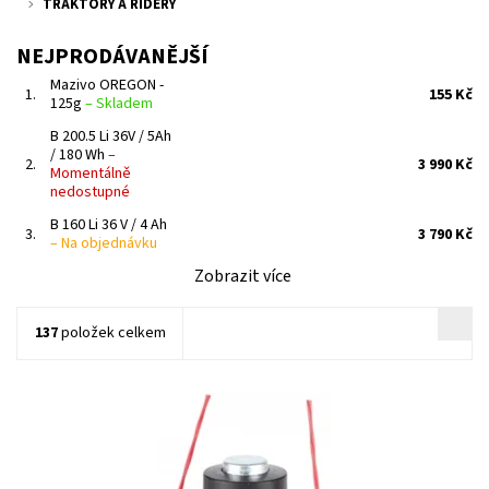
TRAKTORY A RIDERY
NEJPRODÁVANĚJŠÍ
Mazivo OREGON -
1.
155 Kč
125g
–
Skladem
B 200.5 Li 36V / 5Ah
/ 180 Wh
–
2.
3 990 Kč
Momentálně
nedostupné
B 160 Li 36 V / 4 Ah
3.
3 790 Kč
–
Na objednávku
Zobrazit více
137
položek celkem
Náhradní cívka se strunou GTE 350, 450, 550 2ks
Dostupnost:
Skladem 2 ks
Kód:
14189