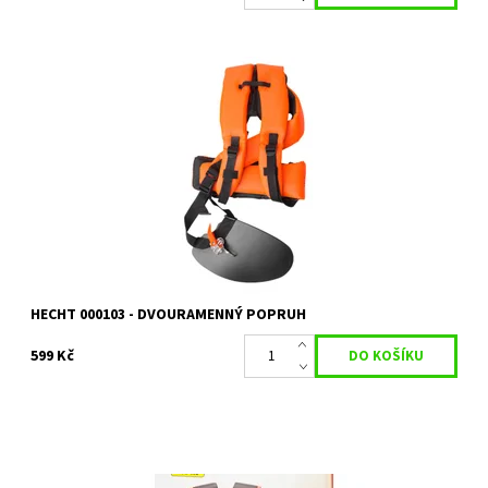
Profesionální dvouramenný popruh pro křovinořezy
Dostupnost:
Skladem 2 ks
Kód:
4326
Značka:
HECHT
Záruka:
2 roky
HECHT 000103 - DVOURAMENNÝ POPRUH
599 Kč