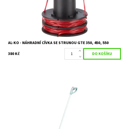
Značka:
AL-KO
Záruka:
2 roky
AL-KO - NÁHRADNÍ CÍVKA SE STRUNOU GTE 350, 450, 550
380 Kč
Teleskopická násada pro AL-KO GS 7.2 Li
Dostupnost:
Objednáno
Kód:
15263
Značka:
AL-KO
Záruka:
2 roky