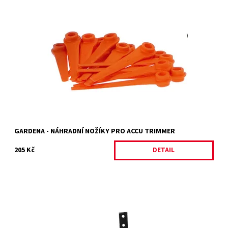
GARDENA náhradní nožíky pro accu-trimmer 9823, 9825, 8840,
8841, 2417 (20 ks)
Dostupnost:
Vyprodáno
Kód:
14978
Značka:
GARDENA
GARDENA - NÁHRADNÍ NOŽÍKY PRO ACCU TRIMMER
205 Kč
DETAIL
Vyorávač brambor pro HECHT 7100