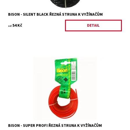
BISON - SILENT BLACK ŘEZNÁ STRUNA K VYŽÍNAČŮM
54 Kč
DETAIL
od
BISON SUPER PROFI struna oranžová čtyřhranná
Dostupnost:
Skladem 12 ks
Kód:
4677/1.3
Značka:
BISON
Záruka:
2 roky
BISON - SUPER PROFI ŘEZNÁ STRUNA K VYŽÍNAČŮM