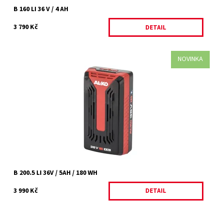
B 160 LI 36 V / 4 AH
3 790 Kč
DETAIL
NOVINKA
Jeden akumulátor pro různé zahradnické úkoly Sečení trávníku,
zastřihování živých plotů, řezání větví, sekání trávy, foukání listí a
dokonce i...
Dostupnost:
Momentálně nedostupné
Kód:
35638
Značka:
AL-KO
Záruka:
2 roky
B 200.5 LI 36V / 5AH / 180 WH
3 990 Kč
DETAIL