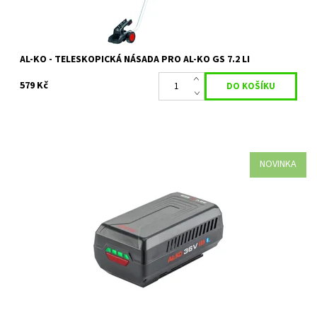
AL-KO - TELESKOPICKÁ NÁSADA PRO AL-KO GS 7.2 LI
579 Kč
NOVINKA
Jeden akumulátor pro různé zahradní práce: Sekání trávníku,
stříhání živých plotů, kácení stromů, sekání trávy nebo foukání
podzimního listí a...
Dostupnost:
Na objednávku
Kód:
35635
Značka:
AL-KO
Záruka:
2 roky