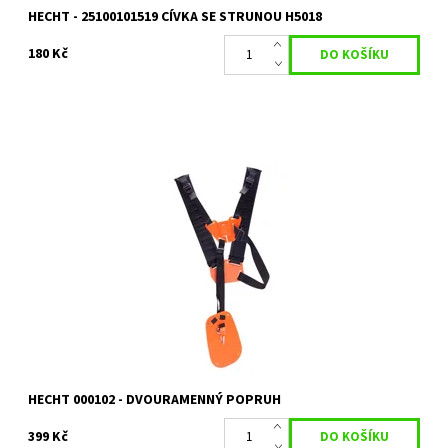
HECHT - 25100101519 CÍVKA SE STRUNOU H5018
180 Kč
Dvouramenný popruh pro křovinořezy.
Dostupnost:
Skladem 1 ks
Kód:
4332
Značka:
HECHT
Záruka:
2 roky
HECHT 000102 - DVOURAMENNÝ POPRUH
399 Kč