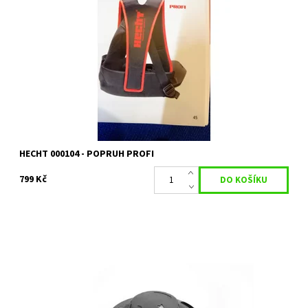
Dvouramenný popruh HECHT pro křovinořezy.
Dostupnost:
Skladem 1 ks
Kód:
14804
Značka:
HECHT
Záruka:
2 roky
HECHT 000104 - POPRUH PROFI
799 Kč
Strunová hlava pro HECHT 1445, 127 BTS, 129 BTS, 135 BTS, 1330,
142 BTS, 145, 151, 152 BTS, 154. Opravdu jednoduchá výměna
struny bez nutnosti...