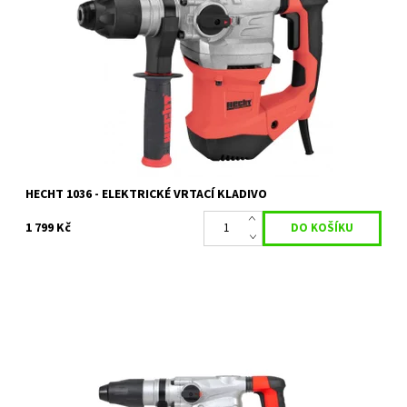
Elektrické vrtací kladivo s příkonem 1500 W. Otáčky bez
zatížení 860 ot./min. Příklep 4250 úd./min. Síla úderu 6 J.
Hmotnost 5,2 kg.
Dostupnost:
Skladem 1 ks
Kód:
11733
Značka:
HECHT
Záruka:
2 roky
HECHT 1036 - ELEKTRICKÉ VRTACÍ KLADIVO
1 799 Kč
Elektrické vrtací kladivo s energií úderu 9 J. 3530 příklepů za
minutu. Příkon 1600 W.
Dostupnost:
Skladem 1 ks