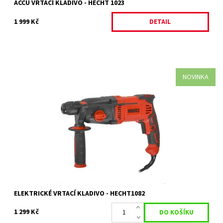
ACCU VRTACÍ KLADIVO - HECHT 1023
1 999 Kč
DETAIL
NOVINKA
Elektrické vrtací kladivo ● Příkon: 800 W ● Otáčky bez zatížení: 0 -
1470 ot/min ● Příklep: 0 - 5100 úd/min ● Síla úderu: 2,4 J
Dostupnost:
Skladem 1 ks
Kód:
35254
Značka:
HECHT
Záruka:
2 roky
ELEKTRICKÉ VRTACÍ KLADIVO - HECHT1082
1 299 Kč