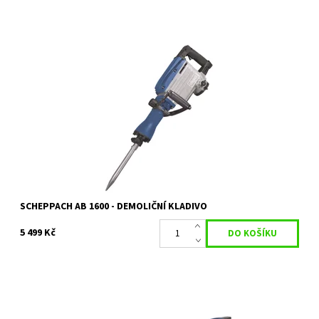
AB 1600 - demoliční kladivo 17 kg
Dostupnost:
Skladem 1 ks
Kód:
14852
Značka:
SCHEPPACH
Záruka:
2 roky / prodloužená záruka 4 roky
SCHEPPACH AB 1600 - DEMOLIČNÍ KLADIVO
5 499 Kč
AB 1900 - bourací kladivo 16,5 kg