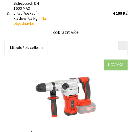
Scheppach DH
1600 MAX
3.
vrtací/sekací
4 199 Kč
kladivo 7,5 kg
–
Na
objednávku
Zobrazit více
16
položek celkem
NOVINKA
HECHT 1023 je spolehlivý pomocník pro všechny, kteří hledají
kvalitní akumulátorové vrtací kladivo
Dostupnost:
Na objednávku
Kód:
34705
Značka:
HECHT
Záruka:
2 roky