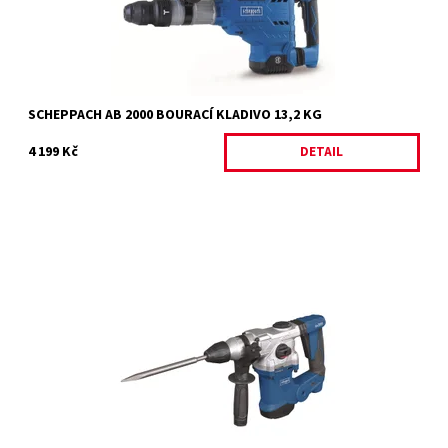
Značka:
SCHEPPACH
Záruka:
2 roky
SCHEPPACH AB 2000 BOURACÍ KLADIVO 13,2 KG
4 199 Kč
DETAIL
DH 1000 PLUS - vrtací/sekací kladivo
Dostupnost:
Dostupnost 1/2 ledna
Kód:
14834
Značka:
SCHEPPACH
Záruka:
2 roky / prodloužená záruka 4 roky