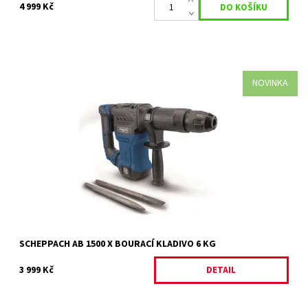
4 999 Kč
NOVINKA
AB 1500 X - bourací kladivo 6 kg Moderní bourací kladivo
Scheppach AB 1500 X je z nové generace lehkých a kompaktních
demoličních kladiv s...
Dostupnost:
Na objednávku
Kód:
34858
Značka:
SCHEPPACH
Záruka:
2 roky
SCHEPPACH AB 1500 X BOURACÍ KLADIVO 6 KG
3 999 Kč
DETAIL