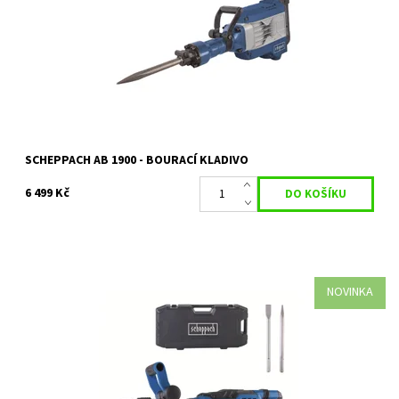
Dostupnost:
Objednáno
Kód:
14843
Značka:
SCHEPPACH
Záruka:
2 roky / prodloužená záruka 4 roky
SCHEPPACH AB 1900 - BOURACÍ KLADIVO
6 499 Kč
NOVINKA
Pokrok nelze zastavit, což platí i pro bourací kladiva společnosti
Schepppach, která přichází s evolucí modelu AB 2000.Nový
model výkonného...
Dostupnost:
Na objednávku
Kód:
34855