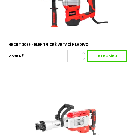
Kód:
2320
Značka:
HECHT
Záruka:
2 roky
HECHT 1069 - ELEKTRICKÉ VRTACÍ KLADIVO
2 590 Kč
Elektrické bourací kladivo. Příklep 1900 min-1. Příkon 1700 W. Síla
úderu 60 J. Sklíčidlo SDS-HEX. Hmotnost 14,9 kg.
Dostupnost:
Na objednání, skladem do 5 dnů
Kód:
80/1711
Značka:
HECHT
Záruka:
2 roky