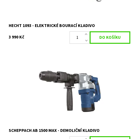
HECHT 1093 - ELEKTRICKÉ BOURACÍ KLADIVO
3 990 Kč
AB 1500 MAX - demoliční kladivo 5,5 kg
Dostupnost:
Dostupnost 1/2 ledna
Kód:
14849
Značka:
SCHEPPACH
Záruka:
2 roky / prodloužená záruka 4 roky
SCHEPPACH AB 1500 MAX - DEMOLIČNÍ KLADIVO