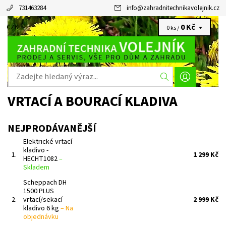
731463284
info
@
zahradnitechnikavolejnik.cz
0 Kč
CZK
0 ks /
VRTACÍ A BOURACÍ KLADIVA
NEJPRODÁVANĚJŠÍ
Elektrické vrtací
kladivo -
1.
1 299 Kč
HECHT1082
–
Skladem
Scheppach DH
1500 PLUS
2.
vrtací/sekací
2 999 Kč
kladivo 6 kg
–
Na
objednávku