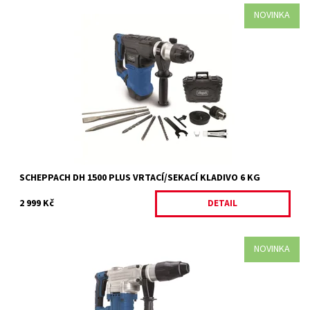
NOVINKA
DH 1500 PLUS - vrtací/bourací kladivo 6 kg Kompaktní a výkonné
vrtací a sekací kladivo Scheppach DH 1500 PLUS je skvělým
pomocníkem při...
Dostupnost:
Na objednávku
Kód:
34864
Značka:
SCHEPPACH
Záruka:
2 roky
SCHEPPACH DH 1500 PLUS VRTACÍ/SEKACÍ KLADIVO 6 KG
2 999 Kč
DETAIL
NOVINKA
DH 1600 MAX - vrtací/sekací kladivo 7,5 kg Výkonné vrtací a
bourací kladivo Scheppach DH 1600 MAX je skvělým a
univerzálním pomocníkem při...