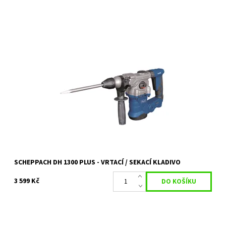
DH 1300 PLUS - VRTACÍ/SEKACÍ KLADIVO 6 KG
Dostupnost:
Skladem 1 ks
Kód:
14837
Značka:
SCHEPPACH
Záruka:
2 roky / prodloužená záruka 4 roky
SCHEPPACH DH 1300 PLUS - VRTACÍ / SEKACÍ KLADIVO
3 599 Kč