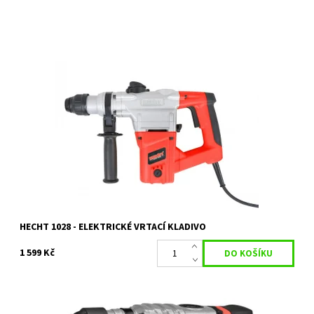
Elektrická vrtačka/kladivo s příkonem 1050 W. Otáčky bez
zatížení 950 ot./min. Příklep 4250 úd./min. Síla úderu 4,5 J. Max.
průměr vrtání 13 mm...
Dostupnost:
Skladem 1 ks
Kód:
2314
Značka:
HECHT
Záruka:
2 roky
HECHT 1028 - ELEKTRICKÉ VRTACÍ KLADIVO
1 599 Kč