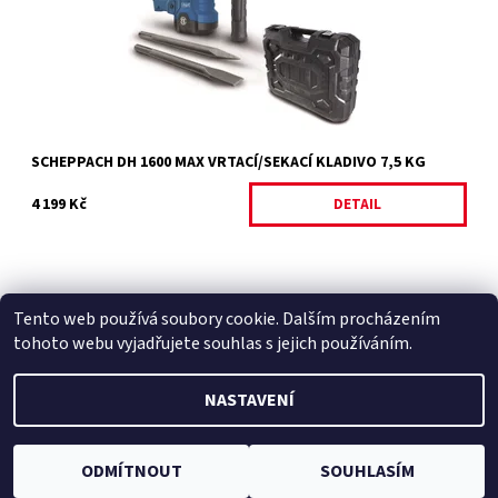
Dostupnost:
Na objednávku
Kód:
34861
Značka:
SCHEPPACH
Záruka:
2 roky
SCHEPPACH DH 1600 MAX VRTACÍ/SEKACÍ KLADIVO 7,5 KG
4 199 Kč
DETAIL
Tento web používá soubory cookie. Dalším procházením
Facebook
|
Heureka.cz
|
Zboží.cz
tohoto webu vyjadřujete souhlas s jejich používáním.
NASTAVENÍ
2026 © Zahradní technika VOLEJNÍK, všechna práva vyhrazena
Vytvořil Shoptet
ODMÍTNOUT
SOUHLASÍM