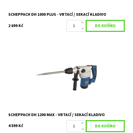
SCHEPPACH DH 1000 PLUS - VRTACÍ / SEKACÍ KLADIVO
2 699 Kč
DH 1200 MAX - vrtací/sekací kladivo 6 kg
Dostupnost:
Skladem 1 ks
Kód:
14840
Značka:
SCHEPPACH
Záruka:
2 roky / prodloužená záruka 4 roky
SCHEPPACH DH 1200 MAX - VRTACÍ / SEKACÍ KLADIVO
4 599 Kč