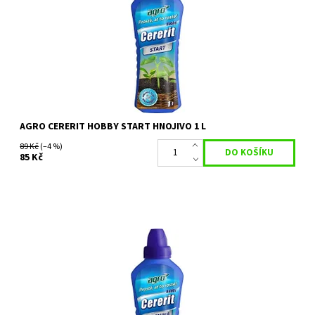
nádobách i na zahradě ve...
Dostupnost:
Skladem 2 ks
Kód:
80/1105
Značka:
AGRO CS
AGRO CERERIT HOBBY START HNOJIVO 1 L
89 Kč
(–4 %)
85 Kč
AGRO Cererit Hobby Zelenina je kapalné bezchloridové hnojivo s
mikroprvky. Je určené pro všechny druhy zeleniny (plodová,
kořenová,...
Dostupnost:
Skladem 7 ks
Kód:
80/1113