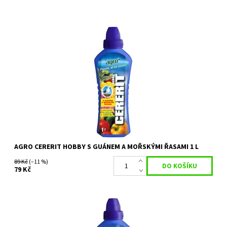
Bezchloridové hnojivo, pro výživu ovoce, zeleniny, pokojových,
balkónových a ostatních okrasných rostlin a chmelu, používá se k
přihnojování v...
Dostupnost:
Skladem 1 ks
Kód:
80/593
Značka:
AGRO CS
AGRO CERERIT HOBBY S GUÁNEM A MOŘSKÝMI ŘASAMI 1 L
89 Kč
(–11 %)
79 Kč
Kapalné bezchloridové hnojivo s mikroprvky. Je určené pro
přihnojování všech druhů rostlin v období intenzívního růstu, v