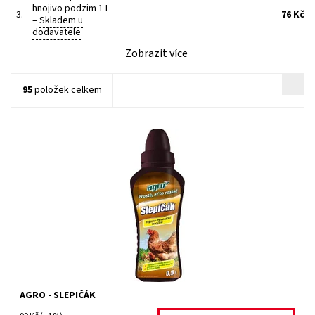
hnojivo podzim 1 L
3.
76 Kč
–
Skladem u
dodavatele
Zobrazit více
95
položek celkem
unikátní organo-minerální hnojivo pro všechny rostliny pěstované
na zahradě ve volné půdě i v pěstebních nádobách. Je zdrojem
přírodního fosforu....
Dostupnost:
Skladem 14 ks
Kód:
31452/500
Značka:
AGRO CS
AGRO - SLEPIČÁK