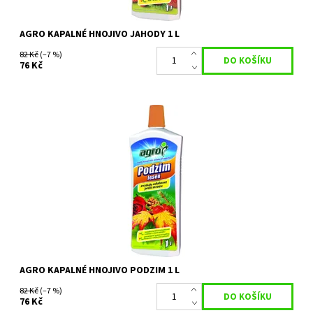
AGRO KAPALNÉ HNOJIVO JAHODY 1 L
82 Kč
(–7 %)
76 Kč
Agro PODZIM je kapalné podzimní hnojivo, které svým nízkým
obsahem dusíku a vysokým obsahem draslíku ukončí bujný růst
rostlin a zajistí jim...
Dostupnost:
Skladem u dodavatele
Kód:
26284
Značka:
AGRO CS
AGRO KAPALNÉ HNOJIVO PODZIM 1 L
82 Kč
(–7 %)
76 Kč