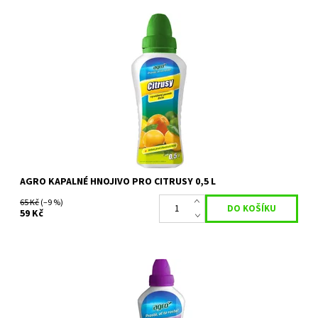
Agro CITRUS je vynikající kapalné hnojivo pro citrusy. Je ideálním
hnojivem pro všechny citrusové rostliny. Díky svému obsahu
železa zabraňuje...
Dostupnost:
Skladem 6 ks
Kód:
22746
Značka:
AGRO CS
AGRO KAPALNÉ HNOJIVO PRO CITRUSY 0,5 L
65 Kč
(–9 %)
59 Kč
AGRO Kapalné hnojivo pro hortenzie je určené pro všechny druhy
hortenzií (latnaté, velkokvěté, …) pěstované na zahradě ve
volné půdě i v pěstebních...