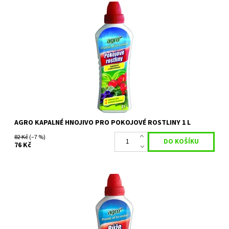
Agro POKOJOVÉ ROSTLINY je vynikající kapalné hnojivo vhodné
pro všechny pokojové kvetoucí i nekvetoucí
rostliny (bramboříky, mini růže,...
Dostupnost:
Skladem 10 ks
Kód:
26275
Značka:
AGRO CS
AGRO KAPALNÉ HNOJIVO PRO POKOJOVÉ ROSTLINY 1 L
82 Kč
(–7 %)
76 Kč
Agro ROSEA je komplexní kapalné hnojivo pro růže, které
podporuje zdravý růst rostlin a bohaté nasazení poupat.
Velkokvěté i drobnokvěté...
Dostupnost:
Skladem 3 ks