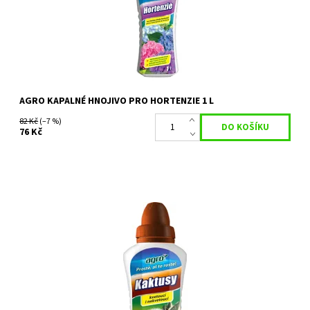
Dostupnost:
Na objednání, skladem do 3 dnů
Kód:
26290
Značka:
AGRO CS
AGRO KAPALNÉ HNOJIVO PRO HORTENZIE 1 L
82 Kč
(–7 %)
76 Kč
Agro KAKTUS je kapalné hnojivo pro kaktusy a sukulenty. Je
ideálním přípravkem pro přihnojování kaktusů a ostatních
suchomilných rostlin (kaktusy,...
Dostupnost:
Skladem 9 ks
Kód:
22749
Značka:
AGRO CS