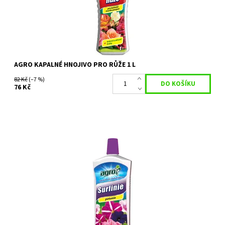
Kód:
26278
Značka:
AGRO CS
AGRO KAPALNÉ HNOJIVO PRO RŮŽE 1 L
82 Kč
(–7 %)
76 Kč
Agro SURFINIA PETUNIA je minerální kapalné hnojivo podporující
vyváženou výživu surfinií a petunií. Díky vyššímu obsahu
železa zabraňuje...
Dostupnost:
Skladem 4 ks
Kód:
26272
Značka:
AGRO CS