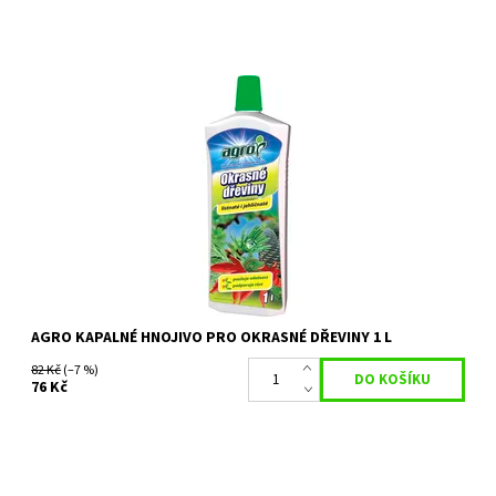
Agro OKRASNÉ DŘEVINY je kapalné hnojivo s vyšším obsahem
hořčíku, díky kterému dochází ke zlepšení vybarvení dřevin a
draslíku,...
Dostupnost:
Skladem 5 ks
Kód:
26281
Značka:
AGRO CS
AGRO KAPALNÉ HNOJIVO PRO OKRASNÉ DŘEVINY 1 L
82 Kč
(–7 %)
76 Kč