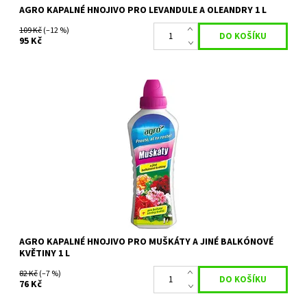
AGRO KAPALNÉ HNOJIVO PRO LEVANDULE A OLEANDRY 1 L
109 Kč
(–12 %)
95 Kč
AGRO MUŠKÁTY A JINÉ BALKÓNOVÉ KVĚTINY je kapalné hnojivo
vhodné pro pelargonie, muškáty a jiné balkónové květiny. Je
vynikajícím prostředkem k...
Dostupnost:
Skladem 3 ks
Kód:
26266
Značka:
AGRO CS
AGRO KAPALNÉ HNOJIVO PRO MUŠKÁTY A JINÉ BALKÓNOVÉ
KVĚTINY 1 L
82 Kč
(–7 %)
76 Kč