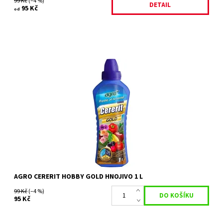
99 Kč
(–4 %)
DETAIL
95 Kč
od
AGRO Cererit Hobby Gold je kapalné minerální bezchloridové
hnojivo s mikroprvky. Je určené pro všechny druhy okrasných i
užitkových rostlin,...
Dostupnost:
Skladem 6 ks
Kód:
80/1112
Značka:
AGRO CS
AGRO CERERIT HOBBY GOLD HNOJIVO 1 L
99 Kč
(–4 %)
95 Kč