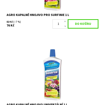
AGRO KAPALNÉ HNOJIVO PRO SURFINIE 1 L
82 Kč
(–7 %)
76 Kč
Agro UNIVERSAL je kvalitní univerzální kapalné hnojivo vhodné pro
veškeré pokojové, balkónové, terasové květiny i ostatní
zahradní rostliny. Toto...
Dostupnost:
Skladem 6 ks
Kód:
26263
Značka:
AGRO CS
AGRO KAPALNÉ HNOJIVO UNIVERZÁLNÍ 1 L