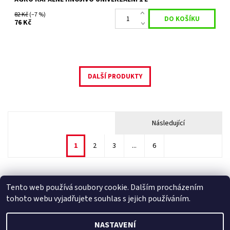
82 Kč
(–7 %)
76 Kč
DALŠÍ PRODUKTY
Následující
1
2
3
...
6
Tento web používá soubory cookie. Dalším procházením
Facebook
|
Heureka.cz
|
Zboží.cz
tohoto webu vyjadřujete souhlas s jejich používáním.
NASTAVENÍ