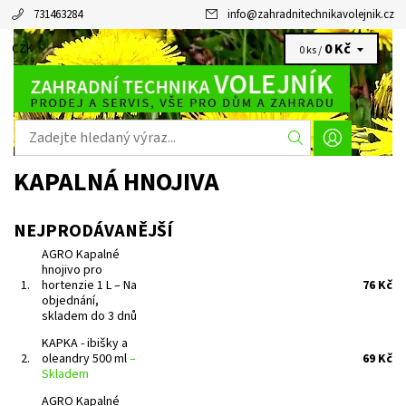
731463284
info
@
zahradnitechnikavolejnik.cz
0 Kč
CZK
0 ks /
KAPALNÁ HNOJIVA
NEJPRODÁVANĚJŠÍ
AGRO Kapalné
hnojivo pro
1.
hortenzie 1 L
–
Na
76 Kč
objednání,
skladem do 3 dnů
KAPKA - ibišky a
2.
oleandry 500 ml
–
69 Kč
Skladem
AGRO Kapalné