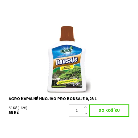
Agro BONSAI je kapalné hnojivo pro bonsaje, které díky
sníženému obsahu dusíku omezuje bujný růst a podporuje tvorbu
drobnějších listů nebo...
Dostupnost:
Skladem 6 ks
Kód:
22743
Značka:
AGRO CS
AGRO KAPALNÉ HNOJIVO PRO BONSAJE 0,25 L
59 Kč
(–6 %)
55 Kč