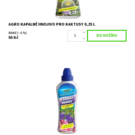
AGRO KAPALNÉ HNOJIVO PRO KAKTUSY 0,25 L
59 Kč
(–6 %)
55 Kč
Minerální hnojivo určené pro všechny středomořské rostliny
pěstované na zahradě ve volné půdě i v pěstebních nádobách –
levandule, oleandry,...
Dostupnost:
Skladem 1 ks
Kód:
80/1106
Značka:
AGRO CS