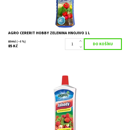
Značka:
AGRO CS
AGRO CERERIT HOBBY ZELENINA HNOJIVO 1 L
89 Kč
(–4 %)
85 Kč
AGRO Kapalné hnojivo pro jahody je vhodné pro všechny kultury
jahodníku pěstovaných v nádobách i ve volné půdě. Použitím...
Dostupnost:
Na objednání, skladem do 5 dnů
Kód:
26287
Značka:
AGRO CS