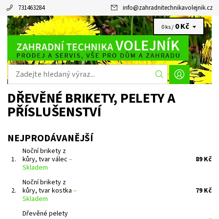
731463284
info
@
zahradnitechnikavolejnik.cz
0 Kč
CZK
0 ks /
DŘEVĚNÉ BRIKETY, PELETY A
PŘÍSLUŠENSTVÍ
NEJPRODÁVANĚJŠÍ
Noční brikety z
1.
kůry, tvar válec
–
89 Kč
Skladem
Noční brikety z
2.
kůry, tvar kostka
–
79 Kč
Skladem
Dřevěné pelety