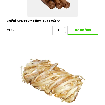
NOČNÍ BRIKETY Z KŮRY, TVAR VÁLEC
89 Kč
Ekologický podpalovač české výroby ( z Hořic ) z dřevité vlny pro
snadné roztopení.
Dostupnost:
Skladem 450 ks
Kód:
11211