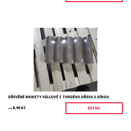
Brikety jsou vyrobeny z pilin tvrdých dřevin. Balení 10kg, paleta
100 balení - váha 1000kg. Výroba ČR, ne UA. POUZE OSOBNÍ
ODBĚR NEBO PO...
Dostupnost:
Skladem >10000 ks
Kód:
33725/1 K
DŘEVĚNÉ BRIKETY VÁLCOVÉ Z TVRDÉHO DŘEVA S DÍROU
8,90 Kč
DETAIL
od