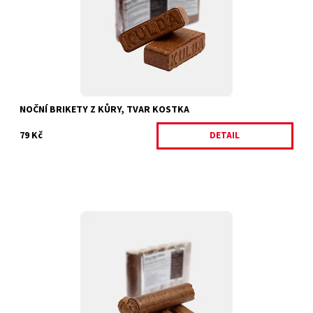
Dostupnost:
Skladem 1482 ks
Kód:
34594/8 K
NOČNÍ BRIKETY Z KŮRY, TVAR KOSTKA
79 Kč
DETAIL
Dřevěné brikety, noční tvar válec. CELÉ PALETY POUZE OSOBNÍ
ODBĚR, POKUD NEBUDE DOMLUVENO JINAK, NEBO ROZVOZEM V
OKOLÍ HOŘIC. ROZVOZ...
Dostupnost:
Skladem 1100 ks
Kód:
34597