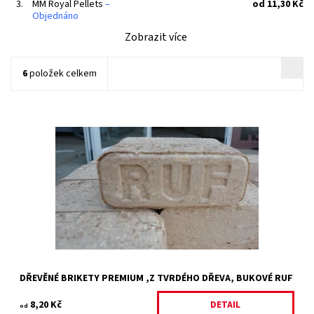
3.
MM Royal Pellets
–
od 11,30 Kč
Objednáno
Zobrazit více
6
položek celkem
Dřevěné brikety Premium bukové, tvar kostka. POUZE OSOBNÍ
ODBĚR NEBO PO DOHODĚ ROZVOZEM V OKOLÍ HOŘIC. ROZVOZ
DODÁVKOVÉ AUTO NOSNOST 1,3t -...
Dostupnost:
Skladem >10000 ks
Kód:
33371/1 K
DŘEVĚNÉ BRIKETY PREMIUM ,Z TVRDÉHO DŘEVA, BUKOVÉ RUF
8,20 Kč
DETAIL
od