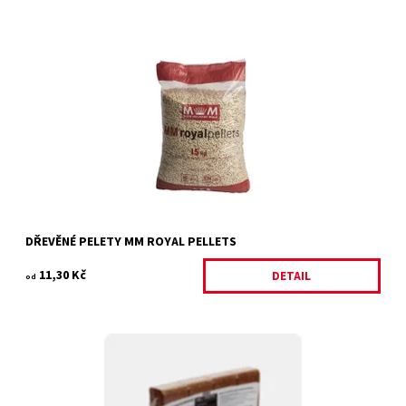
Dřevěné pelety MM Royal Pellets - surovina jehličnaté dřevo,
piliny, hobliny, certifikace EN plus A1 POUZE OSOBNÍ ODBĚR...
Dostupnost:
Objednáno
Kód:
33985/1 K
DŘEVĚNÉ PELETY MM ROYAL PELLETS
11,30 Kč
DETAIL
od
Dřevěné brikety, noční tvar kostka. CELÉ PALETY POUZE OSOBNÍ
ODBĚR, POKUD NEBUDE DOMLUVENO JINAK, NEBO ROZVOZEM V
OKOLÍ...