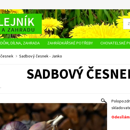
DŮM, DÍLNA, ZAHRADA
ZAHRÁDKÁŘSKÉ POTŘEBY
CHOVATELSKÉ P
OBCHODNÍ PODMÍNKY
OCHRANA OSOBNÍCH ÚDAJŮ
NAPIŠTE NÁM
 česnek
Sadbový česnek - Janko
SADBOVÝ ČESNEK
-
Polopozdní
skladovate
Odesíláme