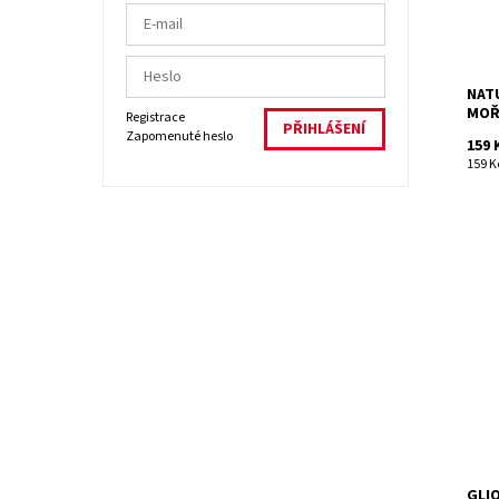
Dost
Kód:
Znač
NAT
MOŘ
Registrace
Zapomenuté heslo
159 
159 Kč
Pomo
česn
cibul
zlep
Dost
Kód:
Znač
GLIO