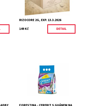
RIZOCORE 2G, EXP. 13.3.2026
149 Kč
L
DETAIL
ew
Cererit s guánem na cibuli a česnek je
organominerální granulova­né hnojivo
se stopovými prvky, určené k výživě
cibule a česneku.
Dostupnost:
Skladem 13
Kód:
4872
Značka:
FORESTINA s.r.o.
SADBY
FORESTINA - CERERIT S GUÁNEM NA