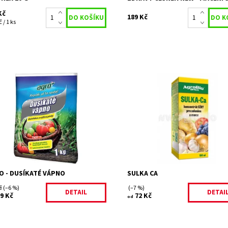
Kč
189 Kč
 / 1 ks
 Dusíkaté vápno je dusíkaté
Anorganické kapalné hnojivo na b
ivo s obsahem dusíku pro nárůst
sekundárních živin síry a vápníku.
né hmoty a obsahem vápníku,
Dostupnost:
Skladem 11
ý snižuje kyselost půdy. Hnojivo
Kód:
31826/100
 svému...
Značka:
AGROBIO s.r.o.
upnost:
Skladem 2
Záruka:
2 roky
31212/3 K
ka:
AGRO CS
O - DUSÍKATÉ VÁPNO
SULKA CA
č
(–6 %)
(–7 %)
DETAIL
DETAI
9 Kč
72 Kč
od