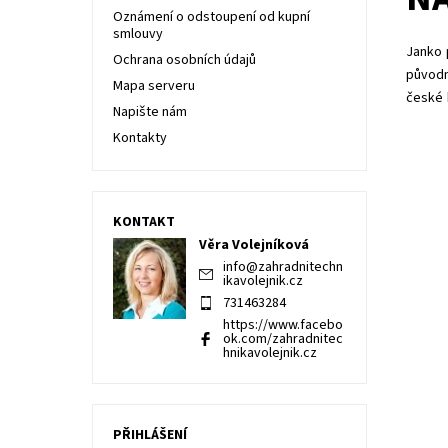
Oznámení o odstoupení od kupní
smlouvy
Janko 
Ochrana osobních údajů
původn
Mapa serveru
české 
Napište nám
Kontakty
KONTAKT
Věra Volejníková
info
@
zahradnitechn
ikavolejnik.cz
731463284
https://www.facebo
ok.com/zahradnitec
hnikavolejnik.cz
Přír
česn
bázi 
obra
PŘIHLÁŠENÍ