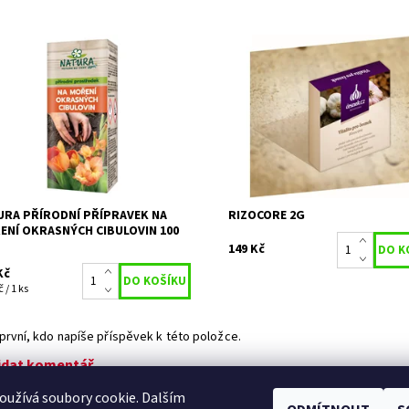
odní prostředek na moření
Mikrobiální pomocný rostlinný
sných cibulovin s UNIKÁTNÍ
přípravek založený na kombinaci
PTUROU na bázi přírodních látek.
a bakterie. Odesíláme: od zář
cný přípravek ve formě
Na
govaného...
Dostupnost:
předobjednávk
upnost:
Skladem 14
Kód:
80/2050
80/1622
ka:
NATURA
URA PŘÍRODNÍ PŘÍPRAVEK NA
RIZOCORE 2G
ENÍ OKRASNÝCH CIBULOVIN 100
149 Kč
Kč
 / 1 ks
první, kdo napíše příspěvek k této položce.
idat komentář
užívá soubory cookie. Dalším