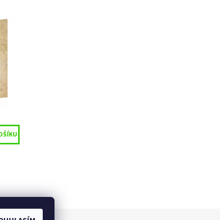
 houby
í 2026
u
49