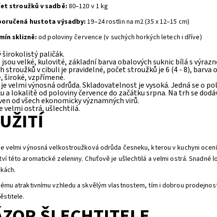
et stroužků v sadbě:
80–120 v 1 kg
oručená hustota výsadby:
19–24 rostlin na m2 (35 x 12–15 cm)
mín sklizně:
od poloviny července (v suchých horkých letech i dříve)
širokolistý paličák.
 jsou velké, kulovité, základní barva obalových suknic bílá s výr
h stroužků v cibuli je pravidelné, počet stroužků je 6 (4 - 8), barva
, široké, vzpřímené.
je velmi výnosná odrůda. Skladovatelnost je vysoká. Jedná se o pol
u a lokalitě od poloviny července do začátku srpna. Na trh se dodá
ven od všech ekonomicky významných virů.
e velmi ostrá, ušlechtilá.
UŽITÍ
je velmi výnosná velkostroužková odrůda česneku, kterou v kuchyni ocením
ví této aromatické zeleniny. Chuťově je ušlechtilá a velmi ostrá. Snadné 
čkách.
vému atraktivnímu vzhledu a skvělým vlastnostem, tím i dobrou prodejnost
ěstitele.
ZOR ŠLECHTITELE