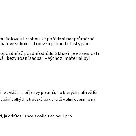
aznou fialovou kresbou. Uspořádání nadprůměrně
 obalové suknice stroužku je hnědá. Listy jsou
opozdní až pozdní odrůdu. Sklizeň je v závislosti
vá „bezvirózní sadba“ – výchozí materiál byl
e zvláště u přípravy pokrmů, do kterých patří větší
loupání velkých stroužků pak určitě velmi oceníme na
í, je odrůda Janko skvělou volbou i pro