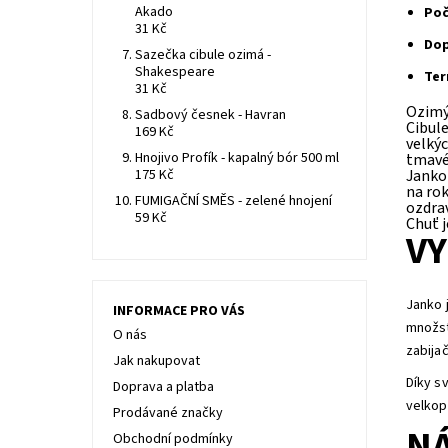
Akado
Poč
31 Kč
Dop
Sazečka cibule ozimá -
Shakespeare
Ter
31 Kč
Ozimý 
Sadbový česnek - Havran
Cibule
169 Kč
velkýc
Hnojivo Profík - kapalný bór 500 ml
tmavé
175 Kč
Janko 
na rok
FUMIGAČNÍ SMĚS - zelené hnojení
ozdra
59 Kč
Chuť j
VY
Janko 
INFORMACE PRO VÁS
množst
O nás
zabija
Jak nakupovat
Díky s
Doprava a platba
velkop
Prodávané značky
NÁ
Obchodní podmínky