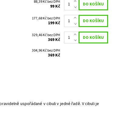
88,39 Kč bez DPH
99 Kč
177,68 Kč bez DPH
199 Kč
329,46 Kč bez DPH
369 Kč
304,96 Kč bez DPH
369 Kč
pravidelně uspořádané v cibuli v jedné řadě. V cibuli je