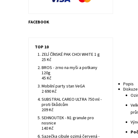
FACEBOOK
TOP 10
ZELÍ ČÍNSKÉ PAK CHOI WHITE 1 g
25 Kč
BROS - zrno na myši a potkany
120g
45 Kč
Popis
Mobilní party stan VeGA
Diskuze
2 690 Kč
Ozi
SUBSTRAL CAREO ULTRA 750 ml -
proti škůdcům
Velk
209 Kč
prům
SEHNOUTEK - N1 granule pro
Výn
nosnice
140 Kč
Poč
Sazečka cibule ozimá červená -