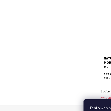
Přír
okra
RECE
Pomo
emul
Dost
Kód:
Znač
NAT
MOŘ
ML
199 
199 Kč
Buďte 
Př
Tento web po