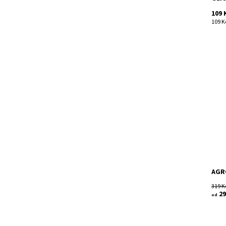
109 
109 Kč
Agro
hnoj
zele
kter
díky
Dost
Kód:
Znač
AGR
319 K
29
od