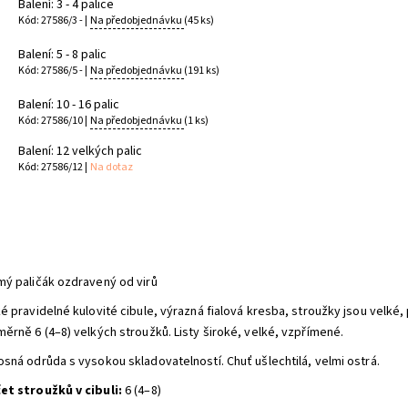
Balení: 3 - 4 palice
Kód: 27586/3 - |
Na předobjednávku
(45 ks)
Balení: 5 - 8 palic
Kód: 27586/5 - |
Na předobjednávku
(191 ks)
Balení: 10 - 16 palic
Kód: 27586/10 |
Na předobjednávku
(1 ks)
Balení: 12 velkých palic
Kód: 27586/12 |
Na dotaz
mý paličák ozdravený od virů
é pravidelné kulovité cibule, výrazná fialová kresba, stroužky jsou velké, 
ěrně 6 (4–8) velkých stroužků. Listy široké, velké, vzpřímené.
osná odrůda s vysokou skladovatelností. Chuť ušlechtilá, velmi ostrá.
et stroužků v cibuli:
6 (4–8)