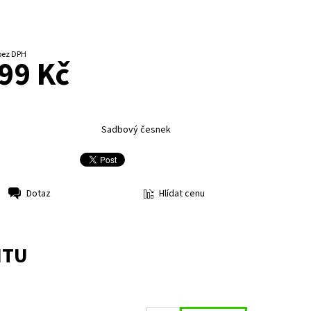
d 88,39 Kč bez DPH
99 Kč
Sadbový česnek
Hlídat cenu
Dotaz
NTU