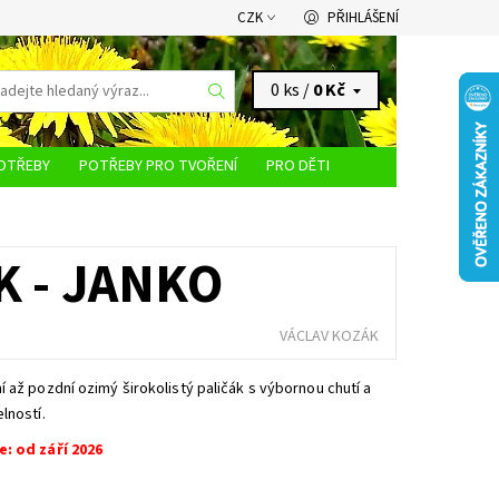
CZK
PŘIHLÁŠENÍ
0 ks /
0 Kč
OTŘEBY
POTŘEBY PRO TVOŘENÍ
PRO DĚTI
KONTAKTY
 - JANKO
VÁCLAV KOZÁK
 až pozdní ozimý širokolistý paličák s výbornou chutí a
lností.
: od září 2026