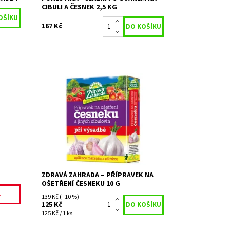
CIBULI A ČESNEK 2,5 KG
167 Kč
ázi
Biostimulant je ve formě suchého
prášku pro použití při přípravě česneku
a dalších druhů cibulovin před jejich
výsadbou.
Na objednání,
Dostupnost:
skladem do 3 dnů
Kód:
80/1373
Značka:
ZDRAVÁ ZAHRADA
ZDRAVÁ ZAHRADA – PŘÍPRAVEK NA
OŠETŘENÍ ČESNEKU 10 G
L
139 Kč
(–10 %)
125 Kč
125 Kč / 1 ks