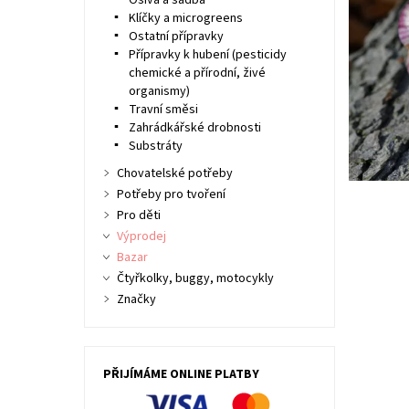
Osiva a sadba
Klíčky a microgreens
Ostatní přípravky
Přípravky k hubení (pesticidy
chemické a přírodní, živé
organismy)
Travní směsi
Zahrádkářské drobnosti
Substráty
Chovatelské potřeby
Potřeby pro tvoření
Pro děti
Výprodej
Bazar
Čtyřkolky, buggy, motocykly
Značky
PŘIJÍMÁME ONLINE PLATBY