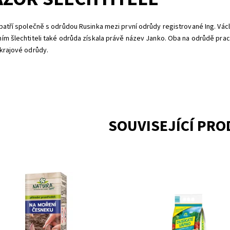
patří společně s odrůdou Rusinka mezi první odrůdy registrované Ing. V
ím šlechtiteli také odrůda získala právě název Janko. Oba na odrůdě praco
krajové odrůdy.
SOUVISEJÍCÍ PR
odní prostředek na moření
Využívá se především k desinfek
eku s UNIKÁTNÍ RECEPTUROU na
půdy zvláště proti houbovým
přírodních látek. Slouží k posílení
chorobám, zároveň obohacuje p
nyschopnosti česneku proti...
dusík a draslík. Při správné aplika
výrazně...
Na objednání,