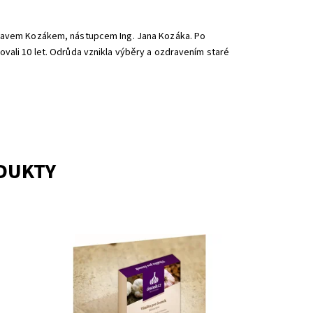
áclavem Kozákem, nástupcem Ing. Jana Kozáka. Po
vali 10 let. Odrůda vznikla výběry a ozdravením staré
ODUKTY
ci
Mikrobiální pomocný rostlinný
přípravek založený na kombinaci houby
ůdu o
a bakterie.
ci
Dostupnost:
Na dotaz
Kód:
15953