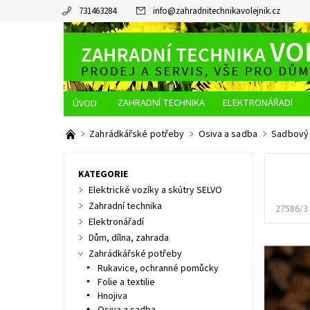
731463284
info
@
zahradnitechnikavolejnik.cz
ZAHRADNÍ TECHNIKA
ELEKTRONÁŘADÍ
O NÁS
JAK NAKUPOVAT
DOPRAVA A PLATBA
Zahrádkářské potřeby
Osiva a sadba
Sadbový
KATEGORIE
Elektrické vozíky a skútry SELVO
Zahradní technika
27586/3 
Elektronářadí
Dům, dílna, zahrada
Zahrádkářské potřeby
Rukavice, ochranné pomůcky
Folie a textilie
Hnojiva