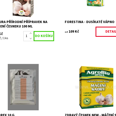
upnost:
skladem do 5 dnů
Dostupnost:
Skladem 12
80/1173
Kód:
4878/100
ka:
NATURA
Značka:
FORESTINA s.r.o.
URA PŘÍRODNÍ PŘÍPRAVEK NA
FORESTINA - DUSÍKATÉ VÁPNO
ENÍ ČESNEKU 100 ML
109 Kč
DETAI
od
Kč
 / 1 ks
cný rostlinný přípravek na moření
MÁČENÍ sadby (Zdravý česnek N
eku, cibulovin, okrasných
souprava)
ovin, luskovin a zeleniny. Přípravek
Dostupnost:
Skladem 12
šuje zdravotní stav vyklíčených...
Kód:
11931
upnost:
Skladem 3
Značka:
AGROBIO s.r.o.
5433
ka:
FYTOVITA
REX 10 G
ZDRAVÝ ČESNEK NEW - MÁČENÍ 