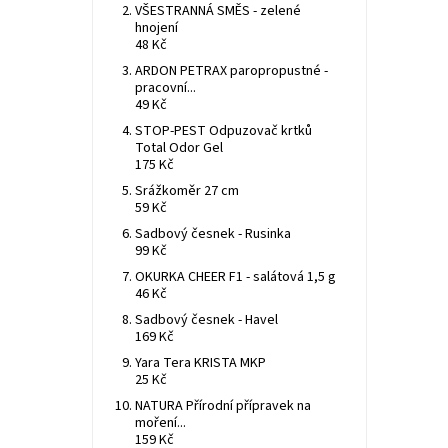
VŠESTRANNÁ SMĚS - zelené
hnojení
48 Kč
ARDON PETRAX paropropustné -
pracovní...
49 Kč
STOP-PEST Odpuzovač krtků
Total Odor Gel
175 Kč
Srážkoměr 27 cm
59 Kč
Sadbový česnek - Rusinka
99 Kč
OKURKA CHEER F1 - salátová 1,5 g
46 Kč
Sadbový česnek - Havel
169 Kč
Yara Tera KRISTA MKP
25 Kč
NATURA Přírodní přípravek na
moření...
159 Kč