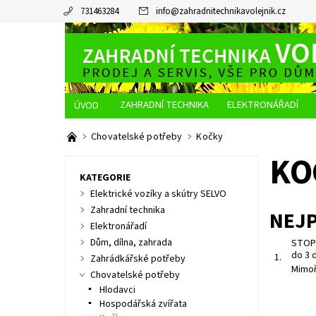
731463284
info
@
zahradnitechnikavolejnik.cz
ZAHRADNÍ TECHNIKA
ELEKTRONÁŘADÍ
O NÁS
JAK NAKUPOVAT
DOPRAVA A PLATBA
Chovatelské potřeby
Kočky
KO
KATEGORIE
Elektrické vozíky a skútry SELVO
Zahradní technika
NEJ
Elektronářadí
Dům, dílna, zahrada
STOP-
do 3 
1.
Zahrádkářské potřeby
Mimoř
Chovatelské potřeby
Hlodavci
Hospodářská zvířata