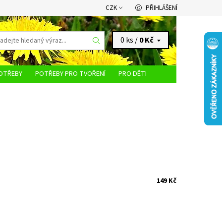
CZK
PŘIHLÁŠENÍ
0 ks /
0 Kč
OTŘEBY
POTŘEBY PRO TVOŘENÍ
PRO DĚTI
KONTAKTY
149 Kč