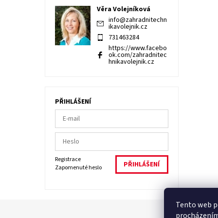
Věra Volejníková
info
@
zahradnitechn
ikavolejnik.cz
731463284
https://www.facebo
ok.com/zahradnitec
hnikavolejnik.cz
PŘIHLÁŠENÍ
Registrace
Zapomenuté heslo
Tento web po
procházením