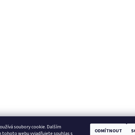
užívá soubory cookie. Dalším
ODMÍTNOUT
S
Facebook
|
Heureka.cz
|
Zboží.cz
 tohoto webu vyjadřujete souhlas s