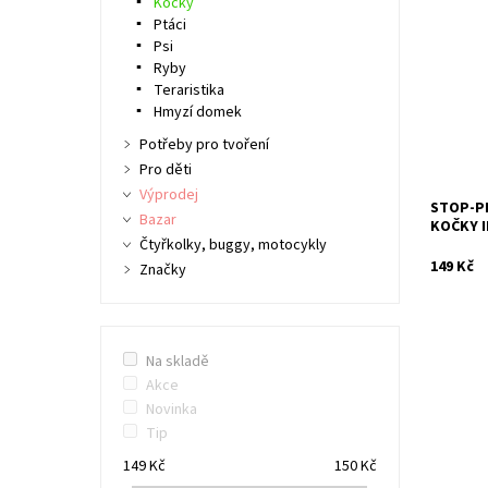
Kočky
Mimořád
Ptáci
proti koč
Psi
Dodáváme
Ryby
Dostupn
Teraristika
Hmyzí domek
Kód:
Potřeby pro tvoření
Značka:
Pro děti
Záruka:
Výprodej
STOP-P
Bazar
KOČKY I
Čtyřkolky, buggy, motocykly
149 Kč
Značky
Na skladě
Akce
Novinka
Tip
149
Kč
150
Kč