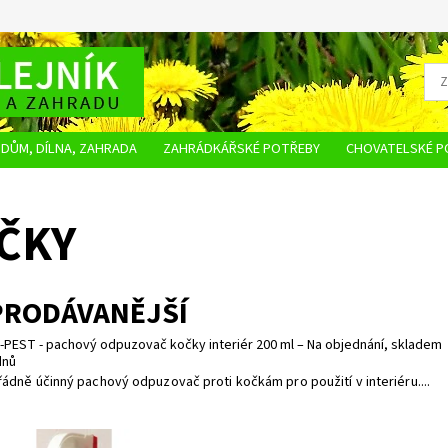
DŮM, DÍLNA, ZAHRADA
ZAHRÁDKÁŘSKÉ POTŘEBY
CHOVATELSKÉ P
OBCHODNÍ PODMÍNKY
OCHRANA OSOBNÍCH ÚDAJŮ
NAPIŠTE NÁM
ČKY
PRODÁVANĚJŠÍ
PEST - pachový odpuzovač kočky interiér 200 ml
–
Na objednání, skladem
dnů
ádně účinný pachový odpuzovač proti kočkám pro použití v interiéru....