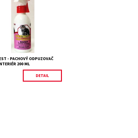
ně účinný pachový odpuzovač
kám pro použití v interiéru.
 v rozprašovači, nebo kapátku.
Na objednání, skladem
ost:
do 3 dnů
17894/200
PEST CONTROL CHEMICAL
s.r.o.
2 roky
EST - PACHOVÝ ODPUZOVAČ
NTERIÉR 200 ML
DETAIL