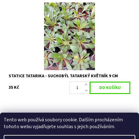
Tradiční trvalka pěstovaná hlavně pro sušení. Vytváří přízemní
růžici listů, ze které vyrůstají bohatě rozvětvené laty drobných
bílých nebo...
Dostupnost:
Skladem 50 ks
Kód:
29566
STATICE TATARIKA - SUCHOBÝL TATARSKÝ KVĚTNÍK 9 CM
35 Kč
Tento web používá soubory cookie. Dalším procházením
Facebook
|
Heureka.cz
|
Zboží.cz
tohoto webu vyjadřujete souhlas s jejich používáním.