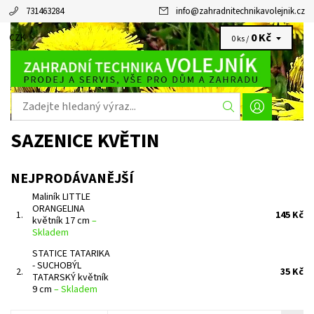
731463284
info
@
zahradnitechnikavolejnik.cz
0 Kč
CZK
0 ks /
SAZENICE KVĚTIN
NEJPRODÁVANĚJŠÍ
Maliník LITTLE
ORANGELINA
1.
145 Kč
květník 17 cm
–
Skladem
STATICE TATARIKA
- SUCHOBÝL
2.
35 Kč
TATARSKÝ květník
9 cm
–
Skladem