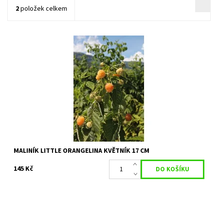
2
položek celkem
Trpasličí rostliny do 100 cm, rozvětvené• vhodné do nádob,
balkony, malé zahrádky• podzimní maliny, zrají od pol. července.•
středně velké zaoblené...
Dostupnost:
Skladem 9 ks
Kód:
80/1299
MALINÍK LITTLE ORANGELINA KVĚTNÍK 17 CM
145 Kč