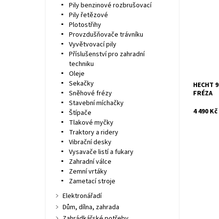
Pily benzinové rozbrušovací
pro odkl
Pily řetězové
40/45 cm
m3/h. Hm
Plotostřihy
Provzdušňovače trávníku
Dostupn
Vyvětvovací pily
Kód:
Příslušenství pro zahradní
Značka:
techniku
Záruka:
Oleje
Sekačky
HECHT 9
FRÉZA
Sněhové frézy
Stavební míchačky
4 490 Kč
Štípače
Tlakové myčky
Traktory a ridery
Vibrační desky
Vysavače listí a fukary
Zahradní válce
Zemní vrtáky
Zametací stroje
Elektronářadí
Dům, dílna, zahrada
Zahrádkářské potřeby