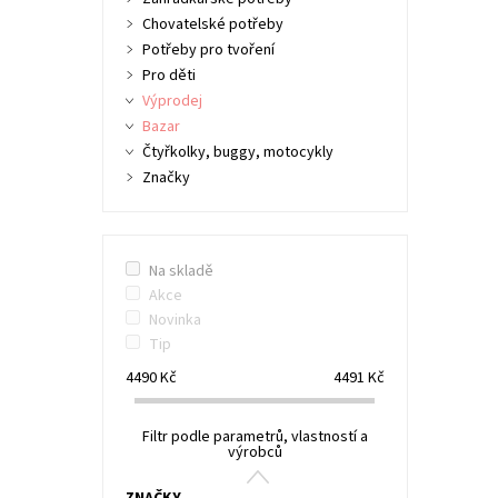
Chovatelské potřeby
Potřeby pro tvoření
Pro děti
Výprodej
Bazar
Čtyřkolky, buggy, motocykly
Značky
Na skladě
Akce
Novinka
Tip
4490
Kč
4491
Kč
Filtr podle parametrů, vlastností a
výrobců