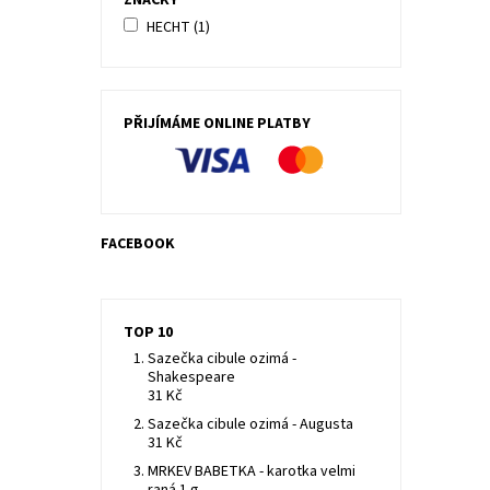
ZNAČKY
HECHT
(1)
PŘIJÍMÁME ONLINE PLATBY
FACEBOOK
TOP 10
Sazečka cibule ozimá -
Shakespeare
31 Kč
Sazečka cibule ozimá - Augusta
31 Kč
MRKEV BABETKA - karotka velmi