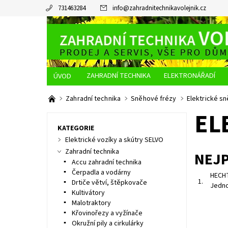
731463284
info
@
zahradnitechnikavolejnik.cz
ZAHRADNÍ TECHNIKA
ELEKTRONÁŘADÍ
O NÁS
JAK NAKUPOVAT
DOPRAVA A PLATBA
Zahradní technika
Sněhové frézy
Elektrické s
EL
KATEGORIE
Elektrické vozíky a skútry SELVO
Zahradní technika
NEJ
Accu zahradní technika
Čerpadla a vodárny
HECHT
1.
Drtiče větví, štěpkovače
Jedno
Kultivátory
Malotraktory
Křovinořezy a vyžínače
Okružní pily a cirkulárky
Jednostu