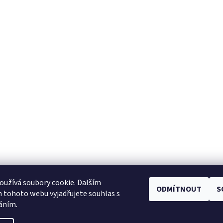
užívá soubory cookie. Dalším
ODMÍTNOUT
S
Facebook
|
Heureka.cz
|
Zboží.cz
 tohoto webu vyjadřujete souhlas s
váním.