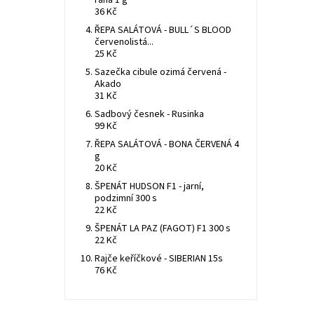
raná 1 g
36 Kč
ŘEPA SALÁTOVÁ - BULL´S BLOOD
červenolistá...
25 Kč
Sazečka cibule ozimá červená -
Akado
31 Kč
Sadbový česnek - Rusinka
99 Kč
ŘEPA SALÁTOVÁ - BONA ČERVENÁ 4
g
20 Kč
ŠPENÁT HUDSON F1 - jarní,
podzimní 300 s
22 Kč
ŠPENÁT LA PAZ (FAGOT) F1 300 s
22 Kč
Rajče keříčkové - SIBERIAN 15s
76 Kč