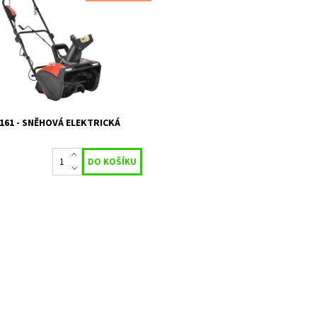
ízení sněhu. Příkon 1600 W. Záběr
. Výkon odklízení sněhu max. 200
otnost 14,2 kg.
Momentálně
ost:
nedostupné
949
HECHT
2 roky
161 - SNĚHOVÁ ELEKTRICKÁ