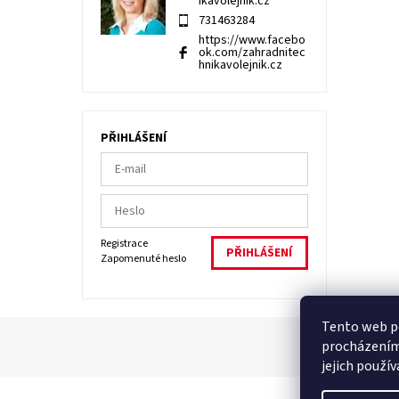
ikavolejnik.cz
731463284
https://www.facebo
ok.com/zahradnitec
hnikavolejnik.cz
PŘIHLÁŠENÍ
Registrace
Zapomenuté heslo
Tento web po
procházením
jejich použí