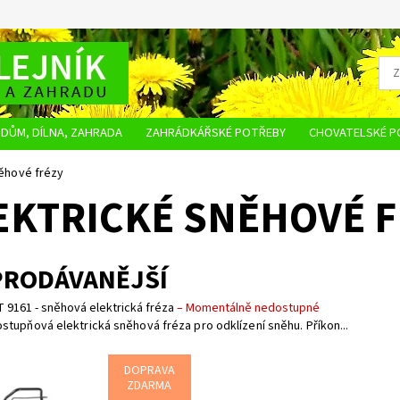
DŮM, DÍLNA, ZAHRADA
ZAHRÁDKÁŘSKÉ POTŘEBY
CHOVATELSKÉ P
OBCHODNÍ PODMÍNKY
OCHRANA OSOBNÍCH ÚDAJŮ
NAPIŠTE NÁM
něhové frézy
EKTRICKÉ SNĚHOVÉ F
PRODÁVANĚJŠÍ
 9161 - sněhová elektrická fréza
–
Momentálně nedostupné
stupňová elektrická sněhová fréza pro odklízení sněhu. Příkon...
DOPRAVA
ZDARMA
pňová elektrická sněhová fréza