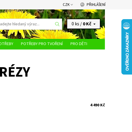
CZK
PŘIHLÁŠENÍ
0 ks /
0 Kč
OTŘEBY
POTŘEBY PRO TVOŘENÍ
PRO DĚTI
KONTAKTY
RÉZY
4 490 Kč