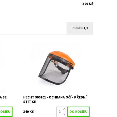
399 Kč
Stránka
1/1
 štítem.
Ochrana očí - přední štít, rychloupínání, CE
Na objednání, skladem
Dostupnost:
do 3 dnů
Kód:
964
Značka:
HECHT
Záruka:
2 roky
A SE
HECHT 900101 - OCHRANA OČÍ - PŘEDNÍ
ŠTÍT CE
349 Kč