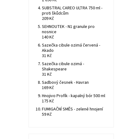
2 690 Kč
SUBSTRAL CAREO ULTRA 750 ml -
proti škůdcům
209 Kč
SEHNOUTEK - N1 granule pro
nosnice
140 Kč
Sazečka cibule ozimá červená -
Akado
31 Kč
Sazečka cibule ozimá -
Shakespeare
31 Kč
Sadbový česnek - Havran
169 Kč
Hnojivo Profík - kapalný bór 500 ml
175 Kč
FUMIGAČNÍ SMĚS - zelené hnojení
59 Kč