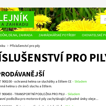
DŮM, DÍLNA, ZAHRADA
ZAHRÁDKÁŘSKÉ POTŘEBY
CHOVATELSKÉ P
OBCHODNÍ PODMÍNKY
OCHRANA OSOBNÍCH ÚDAJŮ
NAPIŠTE NÁM
niku
Příslušenství pro pily
ÍSLUŠENSTVÍ PRO PIL
PRODÁVANĚJŠÍ
 900100 - ochranná helma se sluchátky a štítem CE
–
Skladem
nná helma s chrániči sluchu a štítem.
 900450 - TRANSPORTNÍ PODLOŽKA PRO PILU
–
Skladem
avní podložka pro motorové pily zachytávající případné úniky oleje....