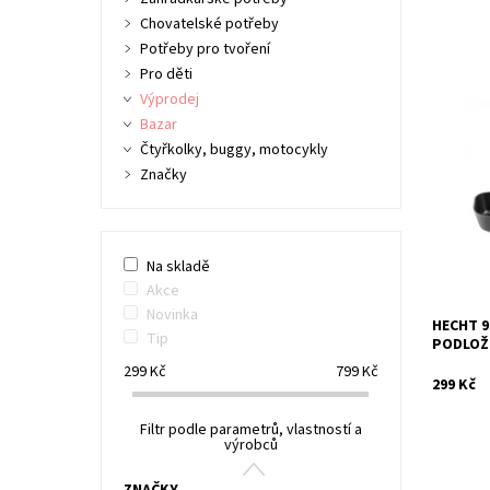
Chovatelské potřeby
Potřeby pro tvoření
Pro děti
Výprodej
Bazar
Přepravn
Čtyřkolky, buggy, motocykly
zachytáv
pro větš
Značky
Snadné u
Dostupn
Kód:
Značka:
Na skladě
Záruka:
Akce
Novinka
HECHT 9
Tip
PODLOŽ
299
Kč
799
Kč
299 Kč
Filtr podle parametrů, vlastností a
výrobců