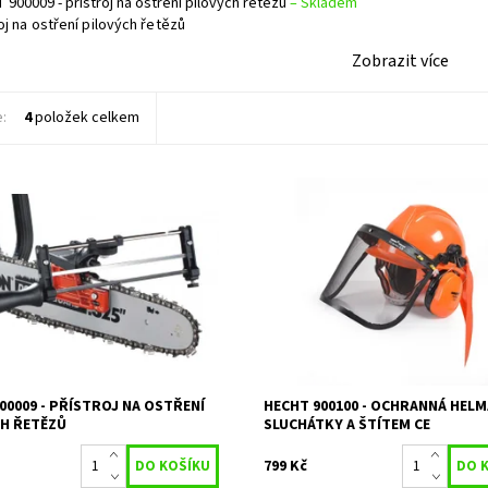
 900009 - přístroj na ostření pilových řetězů
–
Skladem
oj na ostření pilových řetězů
Zobrazit více
e:
4
položek celkem
na ostření pilových řetězů
Ochranná helma s chrániči sluchu a
ost:
Skladem 2 ks
Dostupnost:
Skladem 2 ks
11268
Kód:
970
HECHT
Značka:
HECHT
2 roky
Záruka:
2 roky
00009 - PŘÍSTROJ NA OSTŘENÍ
HECHT 900100 - OCHRANNÁ HELM
CH ŘETĚZŮ
SLUCHÁTKY A ŠTÍTEM CE
799 Kč