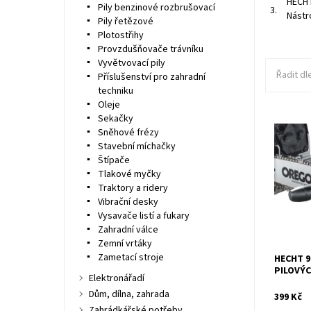
HECHT
Pily benzinové rozbrušovací
3.
Nástr
Pily řetězové
Plotostřihy
Provzdušňovače trávníku
Vyvětvovací pily
Řadit dl
Příslušenství pro zahradní
techniku
Oleje
Sekačky
Sněhové frézy
Nástroj 
Stavební míchačky
Dostupn
Štípače
Kód:
Tlakové myčky
Značka:
Traktory a ridery
Záruka:
Vibrační desky
Vysavače listí a fukary
Zahradní válce
Zemní vrtáky
Zametací stroje
HECHT 9
PILOVÝ
Elektronářadí
Dům, dílna, zahrada
399 Kč
Zahrádkářské potřeby