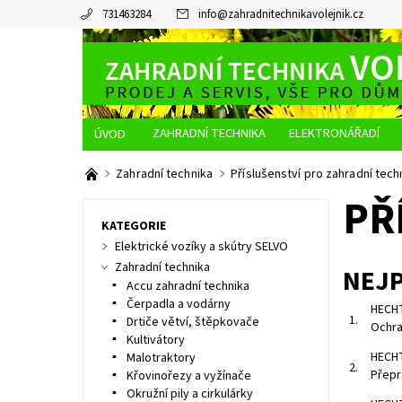
731463284
info
@
zahradnitechnikavolejnik.cz
ZAHRADNÍ TECHNIKA
ELEKTRONÁŘADÍ
O NÁS
JAK NAKUPOVAT
DOPRAVA A PLATBA
Zahradní technika
Příslušenství pro zahradní tech
PŘ
KATEGORIE
Elektrické vozíky a skútry SELVO
Zahradní technika
NEJ
Accu zahradní technika
Čerpadla a vodárny
HECHT
1.
Drtiče větví, štěpkovače
Ochra
Kultivátory
HECHT
Malotraktory
2.
Přepr
Křovinořezy a vyžínače
Okružní pily a cirkulárky