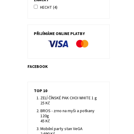
ZNAČKY
HECHT
(4)
PŘIJÍMÁME ONLINE PLATBY
FACEBOOK
TOP 10
ZELÍ ČÍNSKÉ PAK CHOI WHITE 1 g
25 Kč
BROS - zrno na myši a potkany
120g
45 Kč
Mobilní party stan VeGA