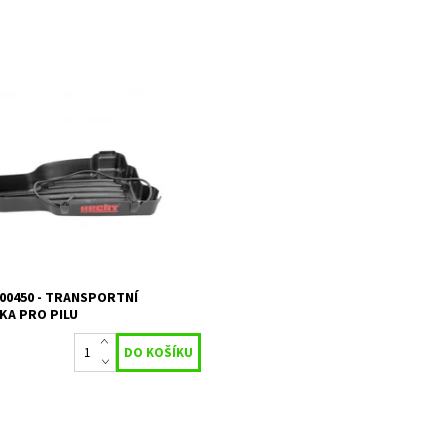
í podložka pro motorové pily
ající případné úniky oleje. Vhodná
inu standardních motorových pil.
chycení k pile.
ost:
Skladem 1 ks
14489
HECHT
2 roky
00450 - TRANSPORTNÍ
KA PRO PILU