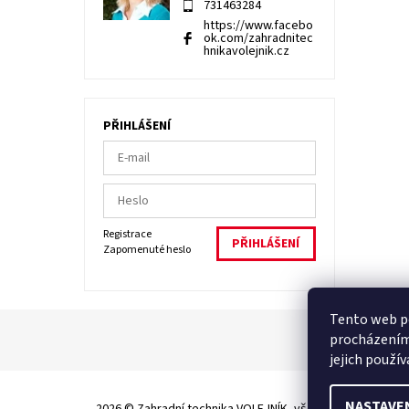
731463284
https://www.facebo
ok.com/zahradnitec
hnikavolejnik.cz
PŘIHLÁŠENÍ
Registrace
Zapomenuté heslo
Tento web po
procházením
jejich použí
NASTAVE