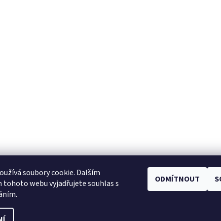
užívá soubory cookie. Dalším
ODMÍTNOUT
S
Facebook
|
Heureka.cz
|
Zboží.cz
 tohoto webu vyjadřujete souhlas s
váním.
NÍ