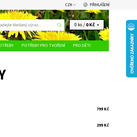
CZK
PŘIHLÁŠENÍ
0 ks /
0 Kč
OTŘEBY
POTŘEBY PRO TVOŘENÍ
PRO DĚTI
KONTAKTY
Y
799 Kč
299 Kč