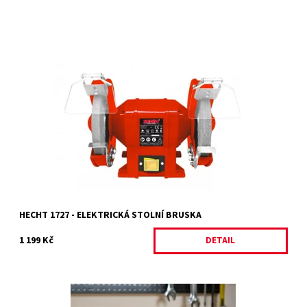
Elektrická stolní bruska. Příkon 350 W, 2960 ot/min, průměr
kotouče 200 mm
Dostupnost:
Momentálně nedostupné
Kód:
2371
HECHT 1727 - ELEKTRICKÁ STOLNÍ BRUSKA
1 199 Kč
DETAIL