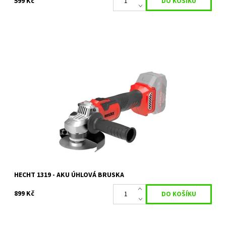
599 Kč
Aku úhlová bruska HECHT 1319 je ideálním pomocníkem pro
domácí kutily i profesionály. Díky bezuhlíkovému motoru nabízí
vyšší účinnost, delší...
Dostupnost:
Skladem 1 ks
Kód:
446
Značka:
HECHT
Záruka:
2 roky
HECHT 1319 - AKU ÚHLOVÁ BRUSKA
899 Kč