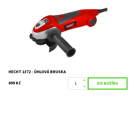
Elektrická úhlová bruska s příkonem 710 W. Otáčky bez zatížení
12000 ot./min. Průměr kotouče 115 mm, velikost uchycení 22,2
mm. Kotouč není...
Dostupnost:
Skladem 1 ks
Kód:
3735
Značka:
HECHT
Záruka:
2 roky
HECHT 1372 - ÚHLOVÁ BRUSKA
699 Kč
Úhlová bruska HECHT 1392 je skvělým pomocníkem. S příkonem
950 W a napětím 230 V/50 Hz poskytuje dostatečný výkon pro