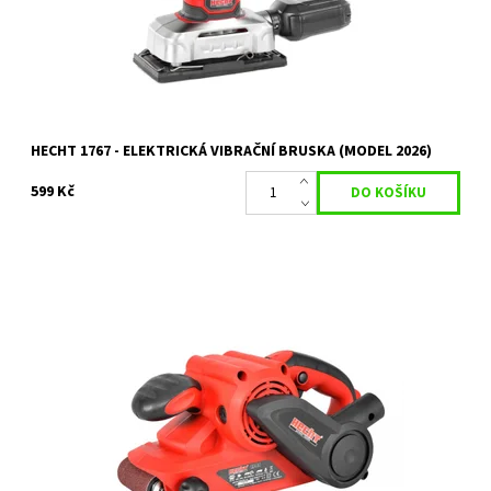
Kód:
80/2021
Značka:
HECHT
Záruka:
2 roky
HECHT 1767 - ELEKTRICKÁ VIBRAČNÍ BRUSKA (MODEL 2026)
599 Kč
Elektrická pásová bruska s příkonem 810 W. Otáčky bez zatížení
380 ot./min. Brusná plocha 140 x 76 mm. Brusný pás 533 x 76 mm.
Hmotnost 3,2 kg.
Dostupnost:
Skladem 2 ks
Kód:
371
Značka:
HECHT
Záruka:
2 roky