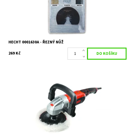
Záruka:
2 roky
HECHT 0001630A - ŘEZNÝ NŮŽ
269 Kč
Úhlová leštička a bruska ideální pro leštění laků, ale i broušení
dřeva, plastů nebo kovů.
Dostupnost:
Na objednávku
Kód:
11787
Značka:
HECHT
Záruka:
2 roky