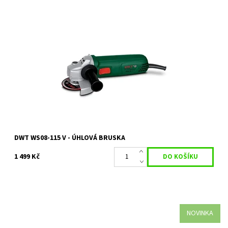
WS08-115 V - ELEKTRICKÁ ÚHLOVÁ BRUSKA S REGULACÍ 115 MM
Dostupnost:
Skladem 1 ks
Kód:
4998
Značka:
DWT
Záruka:
2 roky
DWT WS08-115 V - ÚHLOVÁ BRUSKA
1 499 Kč
NOVINKA