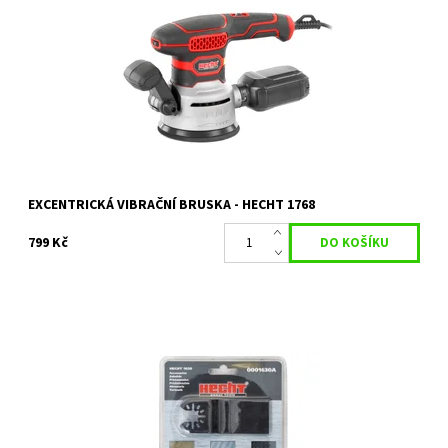
Excentrická vibrační bruska HECHT 1768 s příkonem 450 W je
ideálním pomocníkem pro broušení. Nabízí nastavení výkonu
Dostupnost:
Na objednávku
Kód:
35272
Značka:
HECHT
Záruka:
2 roky
EXCENTRICKÁ VIBRAČNÍ BRUSKA - HECHT 1768
799 Kč
2 ks pilových listů pro HECHT 1630.
Dostupnost:
Objednáno
Kód:
5400
Značka:
HECHT