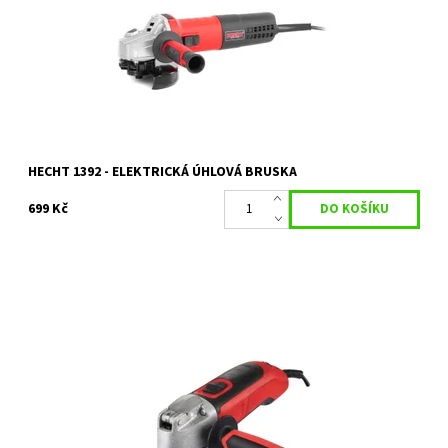
náročné aplikace. Bruska je...
Dostupnost:
Skladem 2 ks
Kód:
80/1789
Značka:
HECHT
Záruka:
2 roky
HECHT 1392 - ELEKTRICKÁ ÚHLOVÁ BRUSKA
699 Kč
Výkonný a univerzální nástroj, který vám usnadní různé brusné a
řezací úkoly. Díky nastavení rychlosti můžete přizpůsobit výkon
brusky konkrétním...
Dostupnost:
Skladem 1 ks
Kód:
5397
Značka:
HECHT