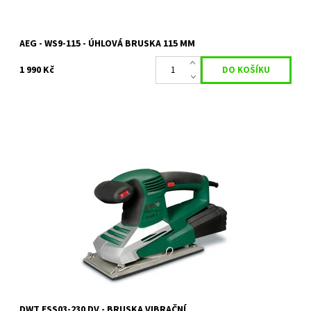
AEG - WS9-115 - ÚHLOVÁ BRUSKA 115 MM
1 990 Kč
ESS03-230 DV - elektrická vibrační bruska s regulací 320 W
Dostupnost:
Vyprodáno
Kód:
3705
Značka:
DWT
Záruka:
2 roky
DWT ESS03-230 DV - BRUSKA VIBRAČNÍ