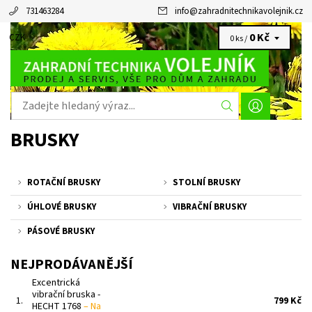
731463284
info
@
zahradnitechnikavolejnik.cz
0 Kč
CZK
0 ks /
BRUSKY
ROTAČNÍ BRUSKY
STOLNÍ BRUSKY
ÚHLOVÉ BRUSKY
VIBRAČNÍ BRUSKY
PÁSOVÉ BRUSKY
NEJPRODÁVANĚJŠÍ
Excentrická
vibrační bruska -
1.
799 Kč
HECHT 1768
–
Na