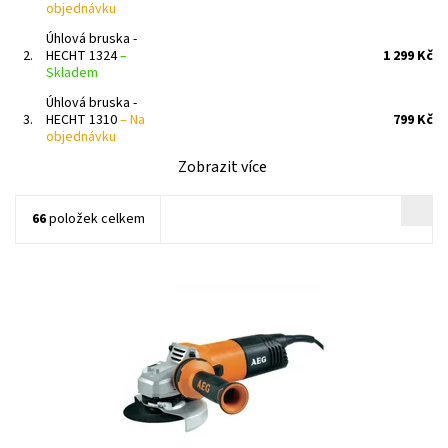
objednávku
Úhlová bruska -
2.
HECHT 1324
–
1 299 Kč
Skladem
Úhlová bruska -
3.
HECHT 1310
–
Na
799 Kč
objednávku
Zobrazit více
66
položek celkem
WS9-115 - ÚHLOVÁ BRUSKA 115 MM
Dostupnost:
Skladem 1 ks
Kód:
7653
Značka:
AEG
Záruka:
2 roky