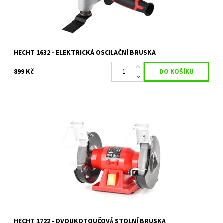
Záruka:
2 roky
HECHT 1632 - ELEKTRICKÁ OSCILAČNÍ BRUSKA
899 Kč
HECHT 1722 je praktická elektrická bruska s příkonem 150 W
Dostupnost:
Skladem 2 ks
Kód:
19208
Značka:
HECHT
Záruka:
2 roky
HECHT 1722 - DVOUKOTOUČOVÁ STOLNÍ BRUSKA