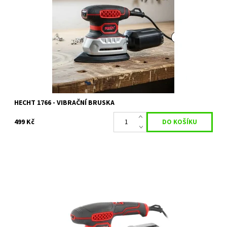
HECHT 1766 je kompaktní vibrační bruska vhodná pro domácí
dílnu i hobby použití. Díky příkonu 200 W a rychlosti až 15500
otáček za minutu zajistí...
Dostupnost:
Skladem 2 ks
Kód:
80/2020
Značka:
HECHT
Záruka:
2 roky
HECHT 1766 - VIBRAČNÍ BRUSKA
499 Kč
Vibrační bruska HECHT 1767 s příkonem 260 W je ideální pro
broušení dřeva, kovů i plastů. Nabízí otáčky až 6000 -13 000/min,
brusnou desku 187 x 90...
Dostupnost:
Na objednání, skladem do 3 dnů