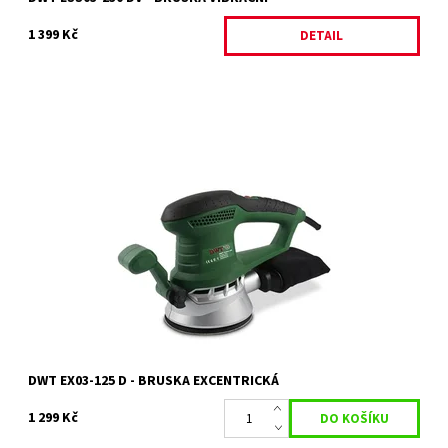
1 399 Kč
DETAIL
EX03-125 D - elektrická excentrická bruska 125 mm
Dostupnost:
Skladem 1 ks
Kód:
3714
Značka:
DWT
Záruka:
2 roky
DWT EX03-125 D - BRUSKA EXCENTRICKÁ
1 299 Kč