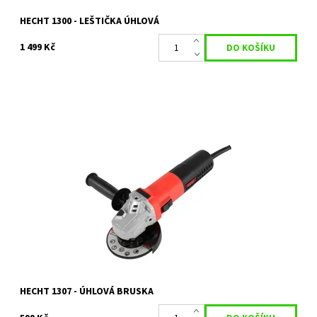
HECHT 1300 - LEŠTIČKA ÚHLOVÁ
1 499 Kč
Elektrická úhlová bruska s příkonem 650 W
Dostupnost:
Skladem 1 ks
Kód:
19484
Značka:
HECHT
Záruka:
2 roky
HECHT 1307 - ÚHLOVÁ BRUSKA