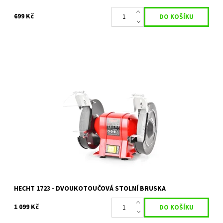
699 Kč
HECHT 1723 je praktická elektrická bruska s příkonem 350 W
Dostupnost:
Skladem 1 ks
Kód:
19214
Značka:
HECHT
Záruka:
2 roky
HECHT 1723 - DVOUKOTOUČOVÁ STOLNÍ BRUSKA
1 099 Kč