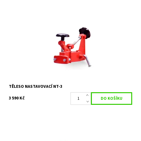
Nastavovací těleso NT-3 se připojuje do závěsného zařízení BZN.
Dostupnost:
Skladem 1 ks
Kód:
35729
Značka:
VARI
Záruka:
2 roky
TĚLESO NASTAVOVACÍ NT-3
3 590 Kč