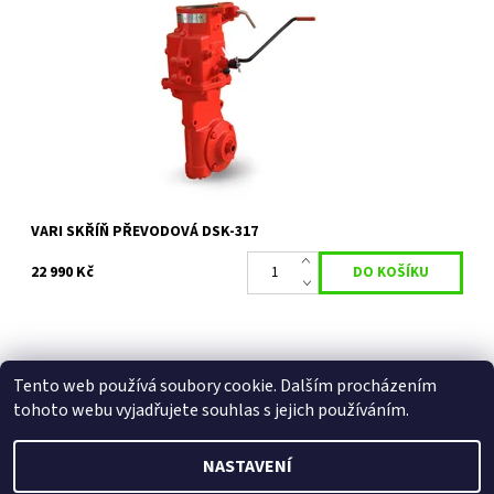
Třírychlostní převodová skříň se zpátečkou DSK-317
Dostupnost:
Skladem 6 ks
Kód:
35726
Značka:
VARI
Záruka:
2 roky
VARI SKŘÍŇ PŘEVODOVÁ DSK-317
22 990 Kč
Tento web používá soubory cookie. Dalším procházením
Facebook
|
Heureka.cz
|
Zboží.cz
tohoto webu vyjadřujete souhlas s jejich používáním.
NASTAVENÍ