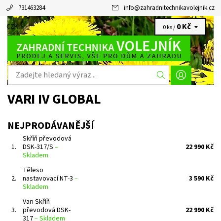
731463284
info
@
zahradnitechnikavolejnik.cz
0 Kč
CZK
0 ks /
VARI IV GLOBAL
NEJPRODÁVANĚJŠÍ
Skříň převodová
1.
DSK-317/S
–
22 990 Kč
Skladem
Těleso
2.
nastavovací NT-3
–
3 590 Kč
Skladem
Vari Skříň
3.
převodová DSK-
22 990 Kč
317
–
Skladem