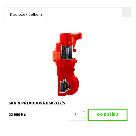
3
položek celkem
Třírychlostní převodová skříň se zpátečkou DSK-317
Dostupnost:
Skladem 1 ks
Kód:
35732
Značka:
VARI
Záruka:
2 roky
SKŘÍŇ PŘEVODOVÁ DSK-317/S
22 990 Kč