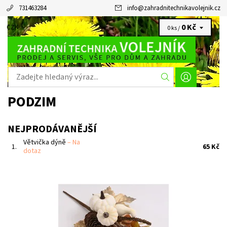
731463284
info
@
zahradnitechnikavolejnik.cz
0 Kč
CZK
0 ks /
PODZIM
NEJPRODÁVANĚJŠÍ
Větvička dýně
–
Na
1.
65 Kč
dotaz
Dekorační podzimní větvička.Rozměry : výška 33 cm.Barva :
kombinace přírodní, krémová.Materiál : plast.
Dostupnost:
Na dotaz
Kód:
29638