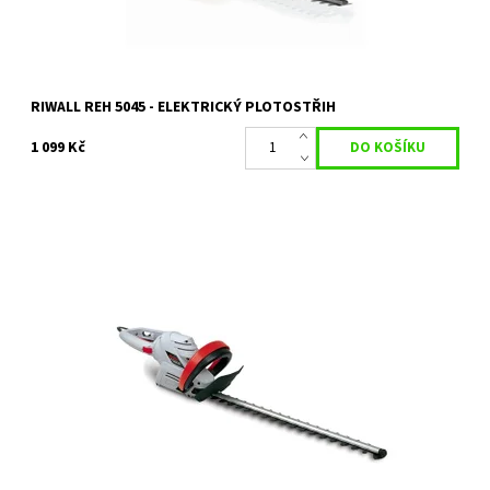
RIWALL REH 5045 - ELEKTRICKÝ PLOTOSTŘIH
1 099 Kč
Elektrický plotostřih VARI 150 je vhodným pomocníkem na úpravu
živých plotů a okrasných keřů a dřevin.
Dostupnost:
Na objednání, skladem do 5 dnů
Kód:
14627
Značka:
VARI
Záruka:
2 roky