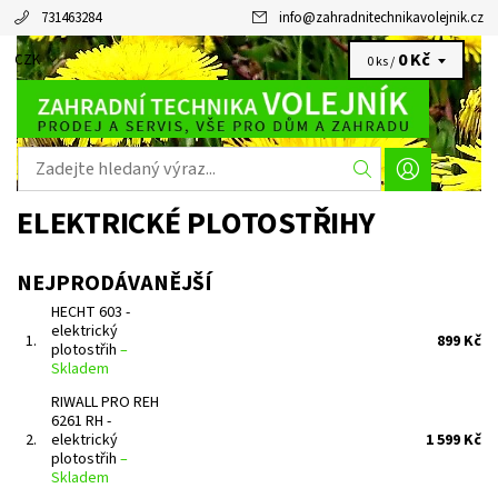
731463284
info
@
zahradnitechnikavolejnik.cz
0 Kč
CZK
0 ks /
ELEKTRICKÉ PLOTOSTŘIHY
NEJPRODÁVANĚJŠÍ
HECHT 603 -
elektrický
1.
899 Kč
plotostřih
–
Skladem
RIWALL PRO REH
6261 RH -
2.
elektrický
1 599 Kč
plotostřih
–
Skladem