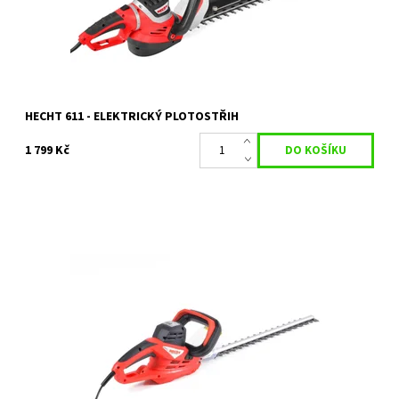
Značka:
HECHT
Záruka:
2 roky
HECHT 611 - ELEKTRICKÝ PLOTOSTŘIH
1 799 Kč
Elektrický plotostřih s délkou lišty 62 cm. Příkon 600 W. Hmotnost
2,7 kg.
Dostupnost:
Skladem 1 ks
Kód:
1006
Značka:
HECHT
Záruka:
2 roky