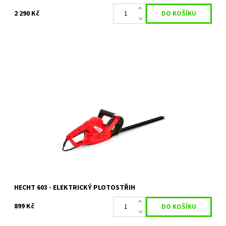
2 290 Kč
Elektrický plotostřih s celkovou délkou lišty 50 cm. Maximální
průměr střihu 16 mm. Příkon 550 W. Hmotnost 1,9 kg.
Dostupnost:
Skladem 1 ks
Kód:
80/1681
Značka:
HECHT
Záruka:
2 roky
HECHT 603 - ELEKTRICKÝ PLOTOSTŘIH
899 Kč