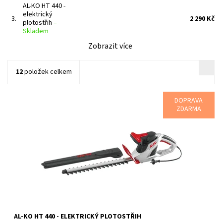
AL-KO HT 440 -
elektrický
3.
2 290 Kč
plotostřih
–
Skladem
Zobrazit více
12
položek celkem
DOPRAVA
ZDARMA
Nůžky Na Živý Plot HT 440 Elektrické nůžky na živý plot 44cm
délka střihu Plastový kryt stříhací lišty Lehké a obratné
Protiběžný...
Dostupnost:
Skladem 4 ks
Kód:
16613
Značka:
AL-KO
Záruka:
2 roky
AL-KO HT 440 - ELEKTRICKÝ PLOTOSTŘIH