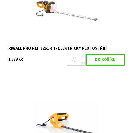
Dostupnost:
Skladem 2 ks
Kód:
18605
Značka:
RIWALL
Záruka:
2 roky / prodloužená záruka 4 roky
RIWALL PRO REH 6261 RH - ELEKTRICKÝ PLOTOSTŘIH
1 599 Kč
RIWALL REH 5045 elektrický plotostřih 500W
Dostupnost:
Skladem 2 ks
Kód:
1117
Značka:
RIWALL
Záruka:
2 roky / prodloužená záruka 4 roky