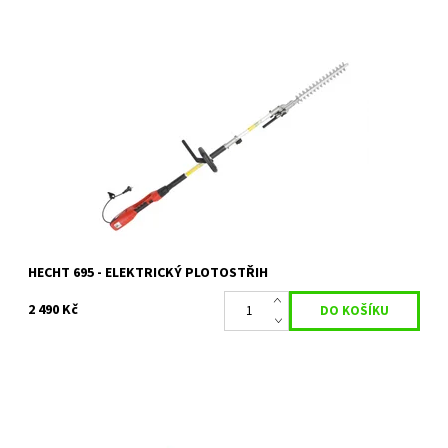
Elektrický plotostřih HECHT 695. Příkon 900 W. Celková délka 2,64
m. Pracovní délka lišty 41 cm. Max. průměr střihu 20 mm.
Hmotnost 4,9 kg.
Dostupnost:
Skladem 2 ks
Kód:
1024
Značka:
HECHT
Záruka:
2 roky
HECHT 695 - ELEKTRICKÝ PLOTOSTŘIH
2 490 Kč
REH 6261 RH - PLOTOSTŘIH S OTOČNOU RUKOJETÍ A
ELEKTRICKÝM MOTOREM 620 W