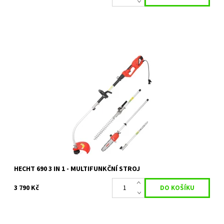
Multifunkční stroj - vyžínač, plotostřih a vyvětvovací pila.
Elektrický pohon - příkon 900 W. Hmotnost 2,5 kg. Délka
plotostřihu 41 cm, lišta pily...
Dostupnost:
Skladem 1 ks
Kód:
1033
Značka:
HECHT
Záruka:
2 roky
HECHT 690 3 IN 1 - MULTIFUNKČNÍ STROJ
3 790 Kč