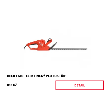
Elektrický plotostřih s příkonem 520 W. Délka lišty 50 cm,
hmotnost 1,9 kg.
Dostupnost:
Momentálně nedostupné
Kód:
11968
Značka:
HECHT
Záruka:
2 roky
HECHT 608 - ELEKTRICKÝ PLOTOSTŘIH
899 Kč
DETAIL
Elektrický plotostřih - příkon 600 W. Délka lišty 61 cm. Max. průměr