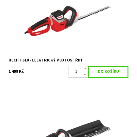
střihu 24 mm. Hmotnost 3,1 kg.
Dostupnost:
Skladem 1 ks
Kód:
1009
Značka:
HECHT
Záruka:
2 roky
HECHT 610 - ELEKTRICKÝ PLOTOSTŘIH
1 499 Kč
Elektrický plotostřih se sběrnou lištou a otočnou rukojetí. Délka
lišty 68 cm. Příkon 750 W. Hmotnost 4 kg.
Dostupnost:
Skladem 1 ks
Kód:
401