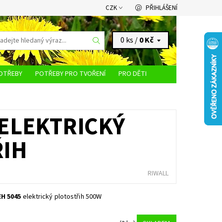
CZK
PŘIHLÁŠENÍ
0 ks /
0 Kč
OTŘEBY
POTŘEBY PRO TVOŘENÍ
PRO DĚTI
KONTAKTY
 ELEKTRICKÝ
ŘIH
RIWALL
H 5045
elektrický plotostřih 500W