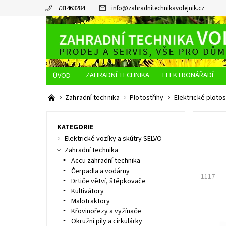
731463284
info
@
zahradnitechnikavolejnik.cz
ZAHRADNÍ TECHNIKA
ELEKTRONÁŘADÍ
O NÁS
JAK NAKUPOVAT
DOPRAVA A PLATBA
Zahradní technika
Plotostřihy
Elektrické plotos
KATEGORIE
Elektrické vozíky a skútry SELVO
Zahradní technika
Accu zahradní technika
Čerpadla a vodárny
1117
Drtiče větví, štěpkovače
Kultivátory
Malotraktory
Křovinořezy a vyžínače
Okružní pily a cirkulárky