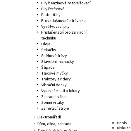
Pily benzinové rozbrušovací
Pily řetězové
Plotostřihy
Provzdušňovače trávníku
Vyvětvovací pily
Příslušenství pro zahradní
techniku
Oleje
Sekačky
Sněhové frézy
Stavební míchačky
Štípače
Tlakové myčky
Traktory a ridery
Vibrační desky
Vysavače listí a fukary
Zahradní válce
Zemní vrtáky
Zametací stroje
Elektronářadí
Popis
Dům, dílna, zahrada
Diskuze
Zahrádkářské potřeby