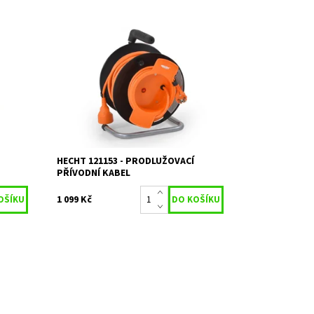
 vodiče
Prodlužovací kabel na cívce 20 m.
Průřez vodiče 3 x 1,5 mm
Momentálně
Dostupnost:
nedostupné
Kód:
1762
Značka:
HECHT
Záruka:
2 roky
HECHT 121153 - PRODLUŽOVACÍ
PŘÍVODNÍ KABEL
1 099 Kč