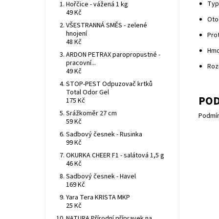
Typ
Hořčice - vážená 1 kg
49 Kč
Oto
VŠESTRANNÁ SMĚS - zelené
hnojení
Prot
48 Kč
Hmo
ARDON PETRAX paropropustné -
pracovní...
Roz
49 Kč
STOP-PEST Odpuzovač krtků
Total Odor Gel
POD
175 Kč
Srážkoměr 27 cm
Podmín
59 Kč
Sadbový česnek - Rusinka
99 Kč
OKURKA CHEER F1 - salátová 1,5 g
46 Kč
Sadbový česnek - Havel
169 Kč
Yara Tera KRISTA MKP
25 Kč
NATURA Přírodní přípravek na