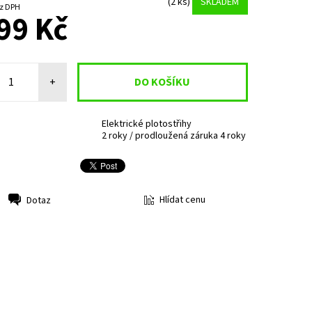
(2 ks)
SKLADEM
6 Kč bez DPH
99 Kč
+
Elektrické plotostřihy
2 roky / prodloužená záruka 4 roky
Hlídat cenu
Dotaz