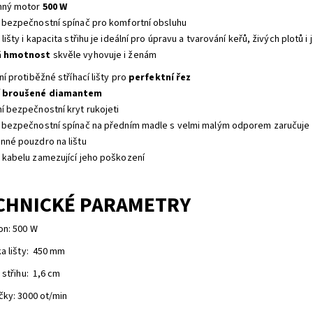
nný motor
500 W
ý bezpečnostní spínač pro komfortní obsluhu
 lišty i kapacita střihu je ideální pro úpravu a tvarování keřů, živých plotů 
á hmotnost
skvěle vyhovuje i ženám
tní protiběžné stříhací lišty pro
perfektní řez
í broušené diamantem
ní bezpečnostní kryt rukojeti
ý bezpečnostní spínač na předním madle s velmi malým odporem zaručuje
anné pouzdro na lištu
t kabelu zamezující jeho poškození
CHNICKÉ PARAMETRY
on: 500 W
ka lišty: 450 mm
 střihu: 1,6 cm
čky: 3000 ot/min