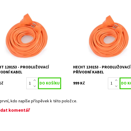
lužovací kabel 20 m. Průřez vodiče
Prodlužovací kabel 30 m. Průřez
,5 mm
3 x 1,5 mm
upnost:
Skladem 1
Dostupnost:
Skladem 1
1750
Kód:
1756
ka:
HECHT
Značka:
HECHT
ka:
2 roky
Záruka:
2 roky
HT 120153 - PRODLUŽOVACÍ
HECHT 130153 - PRODLUŽOVACÍ
VODNÍ KABEL
PŘÍVODNÍ KABEL
Kč
999 Kč
první, kdo napíše příspěvek k této položce.
idat komentář