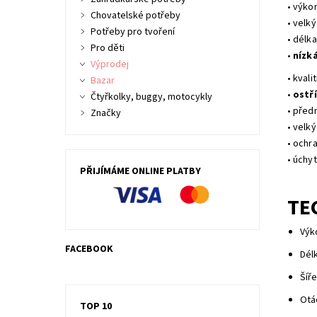
• výko
Chovatelské potřeby
• velk
Potřeby pro tvoření
• délka
Pro děti
•
nízk
Výprodej
• kvali
Bazar
•
ostř
Čtyřkolky, buggy, motocykly
• před
Značky
• velk
• ochr
• úchy
PŘIJÍMÁME ONLINE PLATBY
TE
Výk
FACEBOOK
Dél
Šíře
Otá
TOP 10