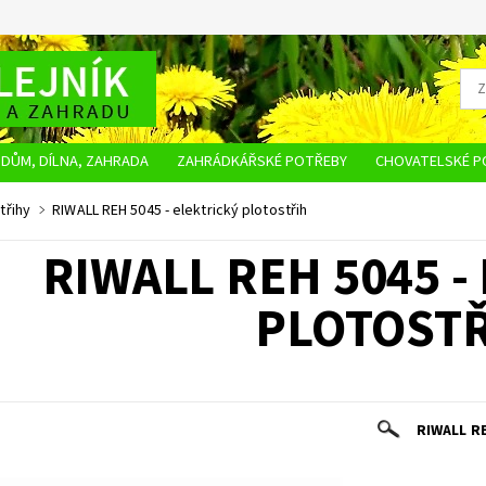
DŮM, DÍLNA, ZAHRADA
ZAHRÁDKÁŘSKÉ POTŘEBY
CHOVATELSKÉ P
OBCHODNÍ PODMÍNKY
OCHRANA OSOBNÍCH ÚDAJŮ
NAPIŠTE NÁM
třihy
RIWALL REH 5045 - elektrický plotostřih
RIWALL REH 5045 -
PLOTOST
RIWALL RE