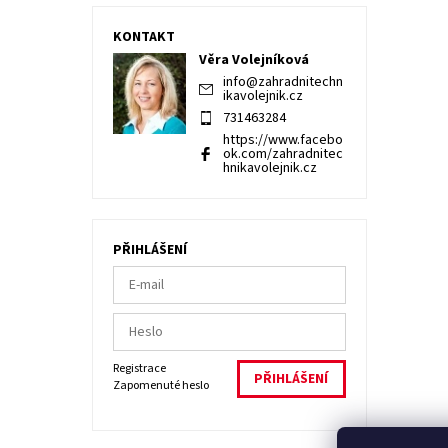
KONTAKT
Věra Volejníková
info
@
zahradnitechn
ikavolejnik.cz
731463284
https://www.facebo
ok.com/zahradnitec
hnikavolejnik.cz
PŘIHLÁŠENÍ
Registrace
Zapomenuté heslo