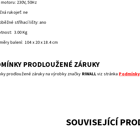
 motoru: 230V, 50Hz
čná rukojeť: ne
iběžné stříhací lišty: ano
tnost: 3.00 Kg
měry balení: 104 x 20 x 18.4 cm
MÍNKY PRODLOUŽENÉ ZÁRUKY
ky prodloužené záruky na výrobky značky
RIWALL
viz stránka
Podmínky
SOUVISEJÍCÍ PR