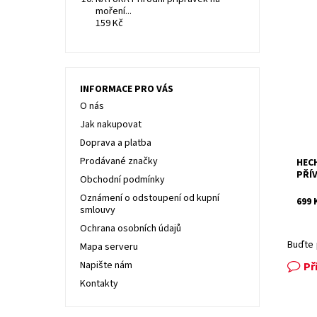
moření...
159 Kč
Prod
3 x1
Dost
INFORMACE PRO VÁS
Kód:
Znač
O nás
Záru
Jak nakupovat
Doprava a platba
Prodávané značky
HEC
PŘÍ
Obchodní podmínky
Oznámení o odstoupení od kupní
699 
smlouvy
Ochrana osobních údajů
Buďte 
Mapa serveru
Napište nám
Př
Kontakty