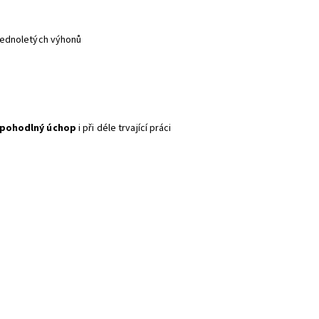
i jednoletých výhonů
pohodlný úchop
i při déle trvající práci