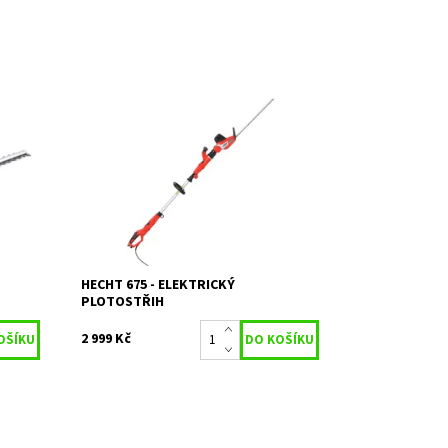
y 62
Elektrický plotostřih HECHT 675. Příkon
g.
750 W. Celková délka 2,35 - 2,8 m.
Pracovní délka lišty 51 cm. Max. průměr
střihu 28 mm. Hmotnost 5kg.
Dostupnost:
Skladem 1
Kód:
1021
Značka:
HECHT
Záruka:
2 roky
HECHT 675 - ELEKTRICKÝ
PLOTOSTŘIH
2 999 Kč