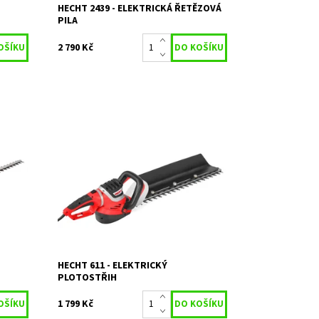
HECHT 2439 - ELEKTRICKÁ ŘETĚZOVÁ
PILA
2 790 Kč
 W.
Elektrický plotostřih se sběrnou lištou
ihu 24
a otočnou rukojetí. Délka lišty 68 cm.
Příkon 750 W. Hmotnost 4 kg.
Dostupnost:
Skladem 1
Kód:
401
Značka:
HECHT
Záruka:
2 roky
HECHT 611 - ELEKTRICKÝ
PLOTOSTŘIH
1 799 Kč