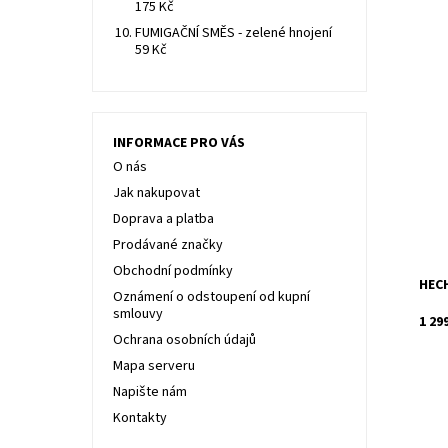
175 Kč
FUMIGAČNÍ SMĚS - zelené hnojení
59 Kč
Elek
Je u
INFORMACE PRO VÁS
po h
O nás
Dost
Jak nakupovat
Kód:
Znač
Doprava a platba
Záru
Prodávané značky
Obchodní podmínky
HECH
Oznámení o odstoupení od kupní
smlouvy
1 29
Ochrana osobních údajů
Mapa serveru
Napište nám
Kontakty