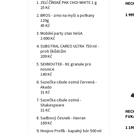
ZELÍ ČÍNSKÉ PAK CHOI WHITE 1 g
HECH
25 Kč
1 99
BROS - zrno na myši a potkany
120g
45 Kč
Mobilní party stan VeGA
2 690 Kč
SUBSTRAL CAREO ULTRA 750 ml -
proti škůdcům
209 Kč
Elekt
SEHNOUTEK - N1 granule pro
Přík
nosnice
vzdu
140 Kč
Dost
Sazečka cibule ozimá červená -
Kód:
Akado
Znač
31 Kč
Záru
Sazečka cibule ozimá -
Shakespeare
31 Kč
HECH
FUKA
Sadbový česnek - Havran
169 Kč
1 19
Hnojivo Profík - kapalný bór 500 ml