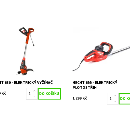
trický vyžínač s příkonem 600 W.
Elektrický plotostřih s délkou lišt
rčen pro konečnou úpravu trávníku
cm. Příkon 600 W. Hmotnost 2,7 k
lavním sečení, nebo menších ploch.
Dostupnost:
Skladem 1
upnost:
Skladem 1
Kód:
1006
377
Značka:
HECHT
ka:
HECHT
Záruka:
2 roky
ka:
2 roky
T 630 - ELEKTRICKÝ VYŽÍNAČ
HECHT 655 - ELEKTRICKÝ
PLOTOSTŘIH
9 Kč
1 299 Kč