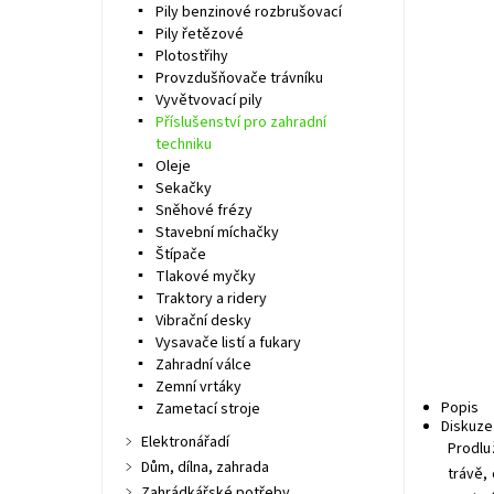
Pily benzinové rozbrušovací
Pily řetězové
Plotostřihy
Provzdušňovače trávníku
Vyvětvovací pily
Příslušenství pro zahradní
techniku
Oleje
Sekačky
Sněhové frézy
Stavební míchačky
Štípače
Tlakové myčky
Traktory a ridery
Vibrační desky
Vysavače listí a fukary
Zahradní válce
Zemní vrtáky
Popis
Zametací stroje
Diskuze
Elektronářadí
Prodlu
Dům, dílna, zahrada
trávě,
Zahrádkářské potřeby