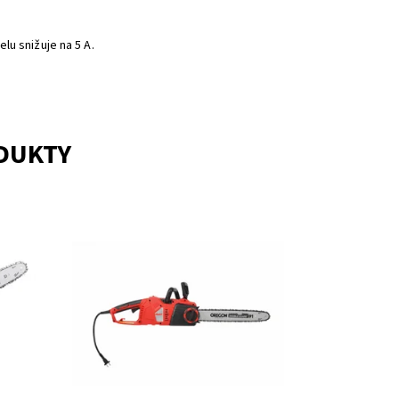
lu snižuje na 5 A.
ODUKTY
TART.
Elektrická pila s příkonem 2400 W. Délka
lišty OREGON 40 cm. Hmotnost bez
pínání
řezného příslušenství 5 kg. SOFT-
START, zubová opěrka, odlehčení
pnutí...
Dostupnost:
Skladem 2
Kód:
416
Značka:
HECHT
Záruka:
2 roky