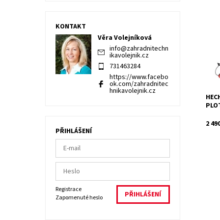
Elek
900 
KONTAKT
délk
Věra Volejníková
mm. 
info
@
zahradnitechn
Dost
ikavolejnik.cz
Kód:
731463284
Znač
https://www.facebo
Záru
ok.com/zahradnitec
hnikavolejnik.cz
HECH
PLO
2 49
PŘIHLÁŠENÍ
Registrace
Elek
Zapomenuté heslo
výko
Dost