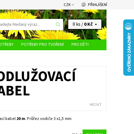
CZK
PŘIHLÁŠENÍ
0 ks /
0 Kč
OTŘEBY
POTŘEBY PRO TVOŘENÍ
PRO DĚTI
KONTAKTY
RODLUŽOVACÍ
ABEL
HECHT
ací kabel
20 m
. Průřez vodiče 3 x1,5 mm