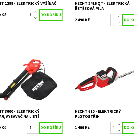
T 1299 - ELEKTRICKÝ VYŽÍNAČ
HECHT 2416 QT - ELEKTRICKÁ
ŘETĚZOVÁ PILA
9 Kč
2 490 Kč
rický vysavač / fukar na listí.
Elektrický plotostřih - příkon 600
on 3000 W. 45 l sběrný vak. Rychlost
Délka lišty 61 cm. Max. průměr stř
chu 275 km/h.
mm. Hmotnost 3,1 kg.
upnost:
Skladem 2
Dostupnost:
Skladem 1
233
Kód:
1009
ka:
HECHT
Značka:
HECHT
ka:
2 roky
Záruka:
2 roky
T 3000 - ELEKTRICKÝ
HECHT 610 - ELEKTRICKÝ
R/VYSAVAČ NA LISTÍ
PLOTOSTŘIH
9 Kč
1 499 Kč