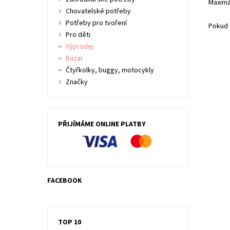
Maximá
Chovatelské potřeby
Potřeby pro tvoření
Pokud 
Pro děti
Výprodej
Bazar
Čtyřkolky, buggy, motocykly
Značky
PŘIJÍMÁME ONLINE PLATBY
Elek
hříd
1200
FACEBOOK
Dost
Kód:
Znač
Záru
TOP 10