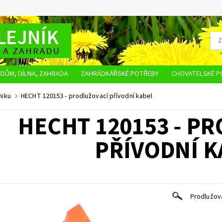
DŮM, DÍLNA, ZAHRADA
ZAHRÁDKÁŘSKÉ POTŘEBY
CHOVATELSKÉ P
OBCHODNÍ PODMÍNKY
OCHRANA OSOBNÍCH ÚDAJŮ
NAPIŠTE NÁM
niku
HECHT 120153 - prodlužovací přívodní kabel
HECHT 120153 - P
PŘÍVODNÍ K
Prodlužov