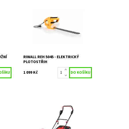
m 2200
RIWALL REH 5045 elektrický plotostřih
růměr
500W
.
Dostupnost:
Skladem 2
Kód:
1117
Značka:
RIWALL
2 roky / prodloužená
Záruka:
záruka 4 roky
UŽNÍ
RIWALL REH 5045 - ELEKTRICKÝ
PLOTOSTŘIH
1 099 Kč
a
VeGA GT 3805 elektrická sekačka
Dostupnost:
Objednáno
Kód:
1615