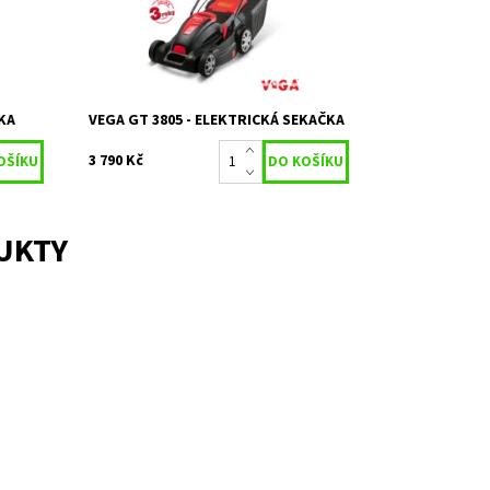
Značka:
VeGA
žená
2 roky / prodloužená
Záruka:
záruka 3 roky
KA
VEGA GT 3805 - ELEKTRICKÁ SEKAČKA
3 790 Kč
UKTY