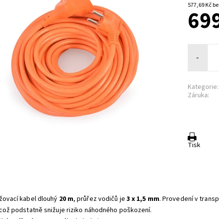
577,6
699
-
Kategorie:
Záruka:
Tisk
žovací kabel dlouhý
20 m
, průřez vodičů je
3 x 1,5 mm
. Provedení v transp
 což podstatně snižuje riziko náhodného poškození.