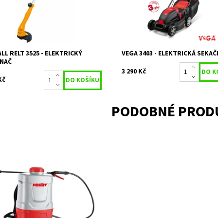
656
Značka:
VeGA
ka:
RIWALL
2 roky / prodlou
Záruka:
2 roky / prodloužená
záruka 3 roky
ka:
záruka 4 roky
LL RELT 3525 - ELEKTRICKÝ
VEGA 3403 - ELEKTRICKÁ SEKAČ
ÍNAČ
3 290 Kč
Kč
PODOBNÉ PROD
ulátorový tlakový postřikovač.
í 40V. Nádrž 15 l. Baterie a
ječka nejsou součástí balení.
upnost:
Skladem 1
17426
ka:
HECHT