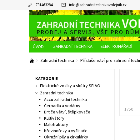
731463284
info
@
zahradnitechnikavolejnik.cz
ZAHRADNÍ TECHNIKA
ELEKTRONÁŘADÍ
O NÁS
JAK NAKUPOVAT
DOPRAVA A PLATBA
Zahradní technika
Příslušenství pro zahradní tech
KATEGORIE
Elektrické vozíky a skútry SELVO
Zahradní technika
Accu zahradní technika
Čerpadla a vodárny
1750
Drtiče větví, štěpkovače
Kultivátory
Malotraktory
Křovinořezy a vyžínače
Okružní pily a cirkulárky