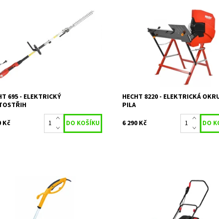
trický plotostřih HECHT 695. Příkon
Elektrická okružní pila s příkone
W. Celková délka 2,64 m. Pracovní
W. Max. průměr dřeva 135 mm. P
a lišty 41 cm. Max. průměr střihu 20
kotouče 405 mm. Hmotnost 35 kg
Hmotnost 4,9 kg.
Dostupnost:
Na objednávku
upnost:
Skladem 2
Kód:
1555
1024
Značka:
HECHT
ka:
HECHT
Záruka:
2 roky
ka:
2 roky
T 695 - ELEKTRICKÝ
HECHT 8220 - ELEKTRICKÁ OKR
TOSTŘIH
PILA
0 Kč
6 290 Kč
trický vyžínač s lehkým a
VeGA GT 3403 elektrická sekačk
nným motorem 350 W.
Dostupnost:
Do týdne
upnost:
Skladem 1
Kód:
1612