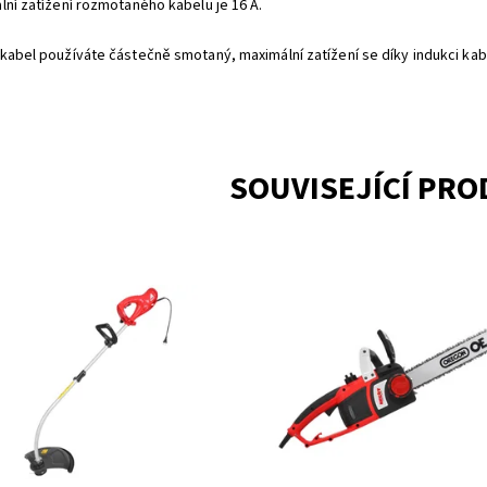
lní zatížení rozmotaného kabelu je 16 A.
kabel používáte částečně smotaný, maximální zatížení se díky indukci kabe
SOUVISEJÍCÍ PR
trický strunový vyžínač s dělitelnou
Elektrická řetězová pila. SOFT-S
elí a ramenním popruhem. Příkon
Příkon 2400 W. Délka lišty 40 cm.
 W. Záběr 38 cm. Hmotnost 4,43 kg.
Hmotnost 4,7 kg. Snadné rychlou
řetězu.
upnost:
Skladem 2
Dostupnost:
Skladem 1
425
Kód:
335
ka:
HECHT
Značka:
HECHT
ka:
2 roky
Záruka:
2 roky