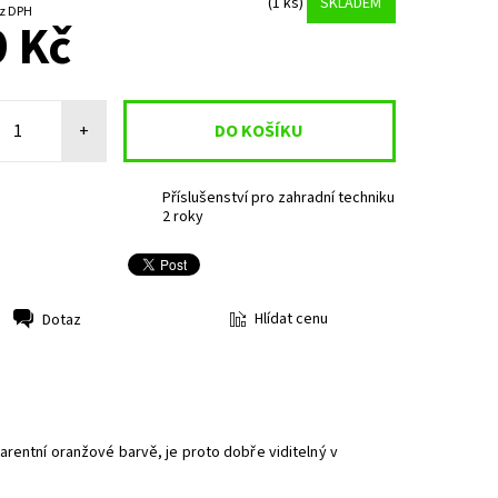
(1 ks)
SKLADEM
9 Kč bez DPH
 Kč
+
Příslušenství pro zahradní techniku
2 roky
Hlídat cenu
Dotaz
arentní oranžové barvě, je proto dobře viditelný v