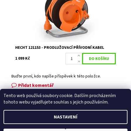
Dostupnost:
Momentálně nedostupné
Kód:
1762
Značka:
HECHT
Záruka:
2 roky
HECHT 121153 - PRODLUŽOVACÍ PŘÍVODNÍ KABEL
1 099 Kč
Buďte první, kdo napíše příspěvek k této položce.
Přidat komentář
Tento web používá soubory cookie. Dalším procházením
Facebook
|
Heureka.cz
|
Zboží.cz
tohoto webu vyjadřujete souhlas s jejich používáním.
NASTAVENÍ
2026 © Zahradní technika VOLEJNÍK, všechna práva vyhrazena