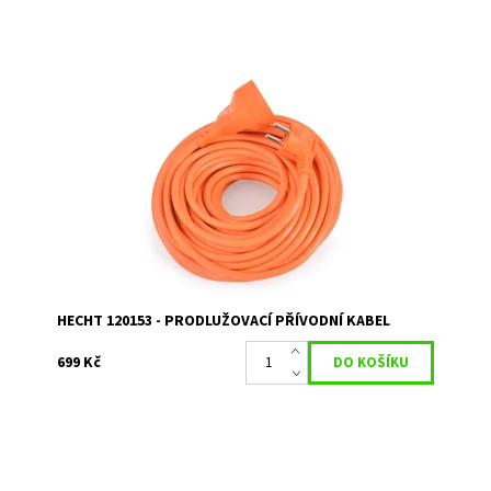
Prodlužovací kabel 20 m. Průřez vodiče 3 x1,5 mm
Dostupnost:
Skladem 1
Kód:
1750
Značka:
HECHT
Záruka:
2 roky
HECHT 120153 - PRODLUŽOVACÍ PŘÍVODNÍ KABEL
699 Kč