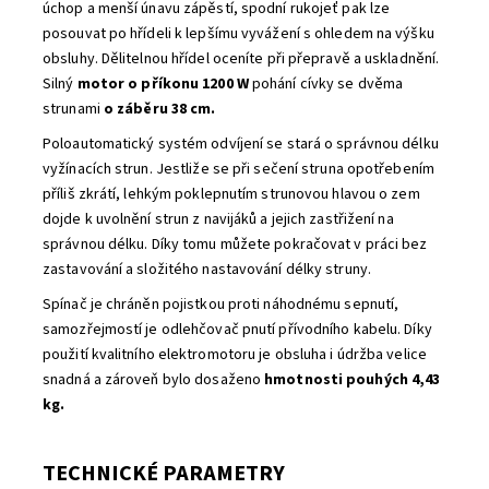
úchop a menší únavu zápěstí, spodní rukojeť pak lze
posouvat po hřídeli k lepšímu vyvážení s ohledem na výšku
obsluhy. Dělitelnou hřídel oceníte při přepravě a uskladnění.
Silný
motor o příkonu 1200 W
pohání cívky se dvěma
strunami
o záběru 38 cm.
Poloautomatický systém odvíjení se stará o správnou délku
vyžínacích strun. Jestliže se při sečení struna opotřebením
příliš zkrátí, lehkým poklepnutím strunovou hlavou o zem
dojde k uvolnění strun z navijáků a jejich zastřižení na
správnou délku. Díky tomu můžete pokračovat v práci bez
zastavování a složitého nastavování délky struny.
Spínač je chráněn pojistkou proti náhodnému sepnutí,
samozřejmostí je odlehčovač pnutí přívodního kabelu. Díky
použití kvalitního elektromotoru je obsluha i údržba velice
snadná a zároveň bylo dosaženo
hmotnosti pouhých 4,43
kg.
TECHNICKÉ PARAMETRY