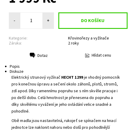
-
+
Kategorie:
Křovinořezy a vyžínače
Záruka:
2 roky
Hlídat cenu
Dotaz
Tisk
Popis
Diskuze
Elektrický strunový vyžínač
HECHT 1299
je vhodný pomocník
pro konečnou úpravu a sečení okolo záhonů, plotů, stromů,
zdí apod. Díky ramennímu popruhu se s ním skvěle pracuje i
po delší dobu. Celá hmotnost je přenesena do popruhu a
díky skvělému vyvážení je jeho ovládání velice snadné a
pohodlné.
Obě madla jsou nastavitelná, rukojeť se spínačem na hnací
jednotce lze naklonit nahoru nebo dolů pro pohodlnější