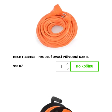
Prodlužovací kabel 30 m. Průřez vodiče 3 x 1,5 mm
Dostupnost:
Skladem 1
Kód:
1756
Značka:
HECHT
Záruka:
2 roky
HECHT 130153 - PRODLUŽOVACÍ PŘÍVODNÍ KABEL
999 Kč
Prodlužovací kabel na cívce 20 m. Průřez vodiče 3 x 1,5
mm