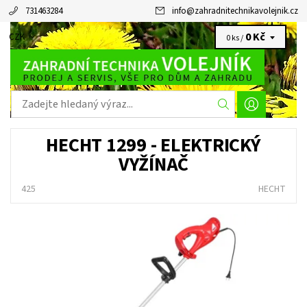
731463284
info
@
zahradnitechnikavolejnik.cz
0 Kč
CZK
0 ks /
HECHT 1299 - ELEKTRICKÝ
VYŽÍNAČ
425
HECHT