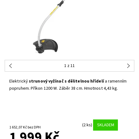
1
z 11
Elektrický
strunový vyžínač s dělitelnou hřídelí
a ramenním
popruhem. Příkon 1200 W. Záběr 38 cm. Hmotnost 4,43 kg.
(2 ks)
SKLADEM
1 652,07 Kč bez DPH
1 999 Kč