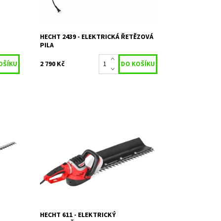
Dostupnost:
Skladem 2
Kód:
416
Značka:
HECHT
Záruka:
2 roky
HECHT 2439 - ELEKTRICKÁ ŘETĚZOVÁ
PILA
2 790 Kč
 W.
Elektrický plotostřih se sběrnou lištou
ihu 24
a otočnou rukojetí. Délka lišty 68 cm.
Příkon 750 W. Hmotnost 4 kg.
Dostupnost:
Skladem 1
Kód:
401
Značka:
HECHT
Záruka:
2 roky
HECHT 611 - ELEKTRICKÝ