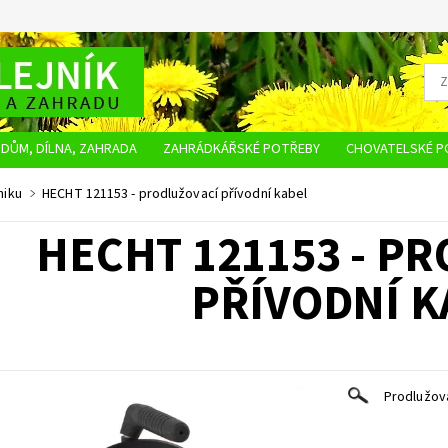
DŮM, DÍLNA, ZAHRADA
ZAHRÁDKÁŘSKÉ POTŘEBY
CHOVATELSKÉ P
OBCHODNÍ PODMÍNKY
OCHRANA OSOBNÍCH ÚDAJŮ
NAPIŠTE NÁM
niku
HECHT 121153 - prodlužovací přívodní kabel
HECHT 121153 - P
PŘÍVODNÍ K
Prodlužova