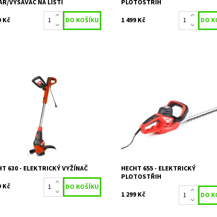
R/VYSAVAČ NA LISTÍ
PLOTOSTŘIH
9 Kč
1 499 Kč
trický vyžínač s příkonem 600 W.
Elektrický plotostřih s délkou lišt
rčen pro konečnou úpravu trávníku
cm. Příkon 600 W. Hmotnost 2,7 k
lavním sečení, nebo menších ploch.
Dostupnost:
Skladem 1
upnost:
Skladem 1
Kód:
1006
377
Značka:
HECHT
ka:
HECHT
Záruka:
2 roky
ka:
2 roky
T 630 - ELEKTRICKÝ VYŽÍNAČ
HECHT 655 - ELEKTRICKÝ
PLOTOSTŘIH
9 Kč
1 299 Kč