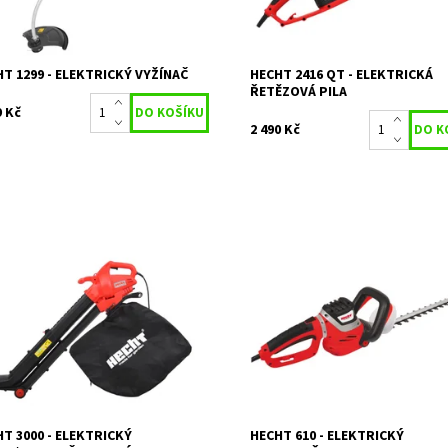
425
Kód:
335
ka:
HECHT
Značka:
HECHT
ka:
2 roky
Záruka:
2 roky
T 1299 - ELEKTRICKÝ VYŽÍNAČ
HECHT 2416 QT - ELEKTRICKÁ
ŘETĚZOVÁ PILA
9 Kč
2 490 Kč
rický vysavač / fukar na listí.
Elektrický plotostřih - příkon 600
on 3000 W. 45 l sběrný vak. Rychlost
Délka lišty 61 cm. Max. průměr stř
chu 275 km/h.
mm. Hmotnost 3,1 kg.
upnost:
Skladem 2
Dostupnost:
Skladem 1
233
Kód:
1009
ka:
HECHT
Značka:
HECHT
ka:
2 roky
Záruka:
2 roky
T 3000 - ELEKTRICKÝ
HECHT 610 - ELEKTRICKÝ