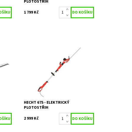
PLOTOSTŘIH
1 799 Kč
y 62
Elektrický plotostřih HECHT 675. Příkon
g.
750 W. Celková délka 2,35 - 2,8 m.
Pracovní délka lišty 51 cm. Max. průměr
střihu 28 mm. Hmotnost 5kg.
Dostupnost:
Skladem 1
Kód:
1021
Značka:
HECHT
Záruka:
2 roky
HECHT 675 - ELEKTRICKÝ
PLOTOSTŘIH
2 999 Kč