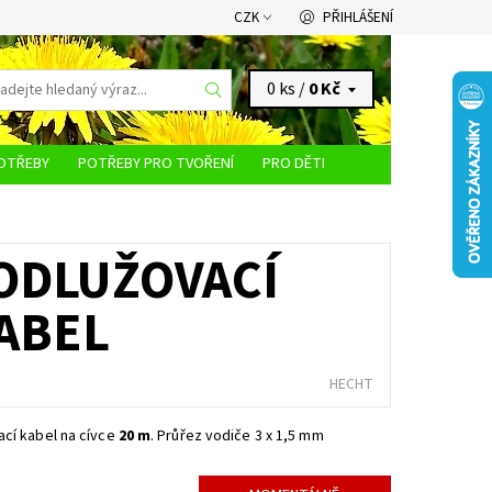
CZK
PŘIHLÁŠENÍ
0 ks /
0 Kč
OTŘEBY
POTŘEBY PRO TVOŘENÍ
PRO DĚTI
KONTAKTY
RODLUŽOVACÍ
ABEL
HECHT
cí kabel na cívce
20 m
. Průřez vodiče 3 x 1,5 mm