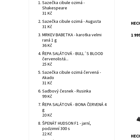
Kód:
Sazečka cibule ozimá -
Znač
Shakespeare
Záru
31 Kč
Sazečka cibule ozimá - Augusta
HECH
31 Kč
MRKEV BABETKA - karotka velmi
1 99
raná 1 g
36 Kč
ŘEPA SALÁTOVÁ - BULL´S BLOOD
červenolistá...
25 Kč
Sazečka cibule ozimá červená -
Akado
31 Kč
Elekt
Přík
Sadbový česnek - Rusinka
vzdu
99 Kč
Dost
ŘEPA SALÁTOVÁ - BONA ČERVENÁ 4
Kód:
g
Znač
20 Kč
Záru
ŠPENÁT HUDSON F1 - jarní,
podzimní 300 s
22 Kč
HECH