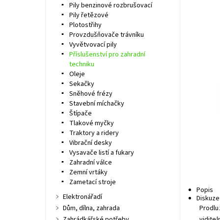
Pily benzinové rozbrušovací
Pily řetězové
Plotostřihy
Provzdušňovače trávníku
Vyvětvovací pily
Příslušenství pro zahradní
techniku
Oleje
Sekačky
Sněhové frézy
Stavební míchačky
Štípače
Tlakové myčky
Traktory a ridery
Vibrační desky
Vysavače listí a fukary
Zahradní válce
Zemní vrtáky
Zametací stroje
Popis
Elektronářadí
Diskuze
Dům, dílna, zahrada
Prodlu
Zahrádkářské potřeby
vidite