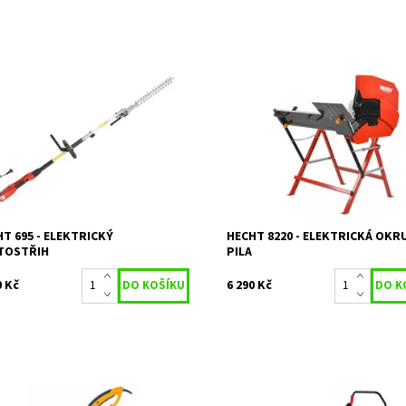
trický plotostřih HECHT 695. Příkon
Elektrická okružní pila s příkone
W. Celková délka 2,64 m. Pracovní
W. Max. průměr dřeva 135 mm. P
a lišty 41 cm. Max. průměr střihu 20
kotouče 405 mm. Hmotnost 35 kg
Hmotnost 4,9 kg.
Dostupnost:
Na objednávku
upnost:
Skladem 2
Kód:
1555
1024
Značka:
HECHT
ka:
HECHT
Záruka:
2 roky
ka:
2 roky
T 695 - ELEKTRICKÝ
HECHT 8220 - ELEKTRICKÁ OKR
TOSTŘIH
PILA
0 Kč
6 290 Kč