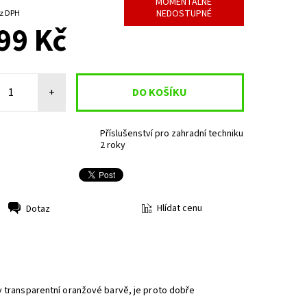
MOMENTÁLNĚ
NEDOSTUPNÉ
6 Kč bez DPH
99 Kč
+
Příslušenství pro zahradní techniku
2 roky
Hlídat cenu
Dotaz
 v transparentní oranžové barvě, je proto dobře