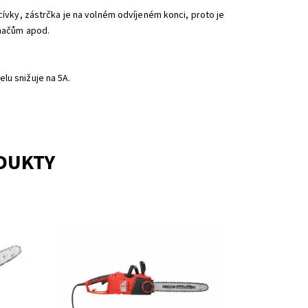
cívky, zástrčka je na volném odvíjeném konci, proto je
ínačům apod.
lu snižuje na 5A.
ODUKTY
TART.
Elektrická pila s příkonem 2400 W. Délka
lišty OREGON 40 cm. Hmotnost bez
pínání
řezného příslušenství 5 kg. SOFT-
START, zubová opěrka, odlehčení
pnutí...