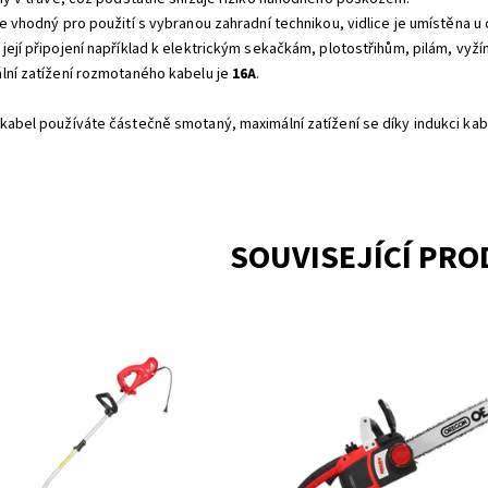
je vhodný pro použití s vybranou zahradní technikou, vidlice je umístěna u 
její připojení například k elektrickým sekačkám, plotostřihům, pilám, vyž
lní zatížení rozmotaného kabelu je
16A
.
kabel používáte částečně smotaný, maximální zatížení se díky indukci kabe
SOUVISEJÍCÍ PR
trický strunový vyžínač s dělitelnou
Elektrická řetězová pila. SOFT-S
elí a ramenním popruhem. Příkon
Příkon 2400 W. Délka lišty 40 cm.
 W. Záběr 38 cm. Hmotnost 4,43 kg.
Hmotnost 4,7 kg. Snadné rychlou
řetězu.
upnost:
Skladem 2
Dostupnost:
Skladem 1