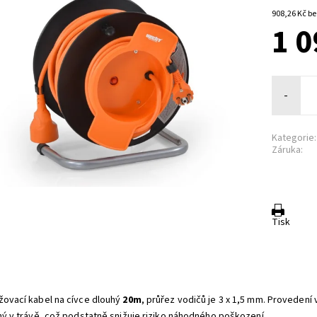
908,2
1 0
-
Kategorie:
Záruka:
Tisk
žovací kabel na cívce dlouhý
20m
, průřez vodičů je 3 x 1,5 mm. Provedení
lný v trávě, což podstatně snižuje riziko náhodného poškození.