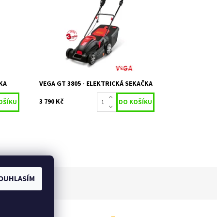
a
VeGA GT 3805 elektrická sekačka
Dostupnost:
Objednáno
Kód:
1615
Značka:
VeGA
žená
2 roky / prodloužená
Záruka:
záruka 3 roky
KA
VEGA GT 3805 - ELEKTRICKÁ SEKAČKA
3 790 Kč
OUHLASÍM