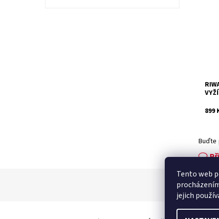
Elek
výko
Dost
Kód:
Znač
Záru
RIWA
VYŽ
899 
Buďte 
Př
Tento web po
procházením
jejich použí