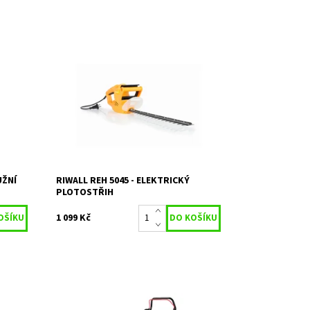
m 2200
RIWALL REH 5045 elektrický plotostřih
růměr
500W
.
Dostupnost:
Skladem 2
Kód:
1117
Značka:
RIWALL
2 roky / prodloužená
Záruka:
záruka 4 roky
UŽNÍ
RIWALL REH 5045 - ELEKTRICKÝ
PLOTOSTŘIH
1 099 Kč