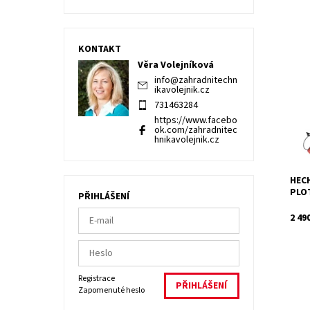
KONTAKT
Věra Volejníková
Elek
900 
info
@
zahradnitechn
ikavolejnik.cz
délk
mm. 
731463284
Dost
https://www.facebo
ok.com/zahradnitec
Kód:
hnikavolejnik.cz
Znač
Záru
HECH
PLO
PŘIHLÁŠENÍ
2 49
Registrace
Zapomenuté heslo