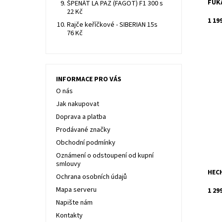
FUKA
ŠPENÁT LA PAZ (FAGOT) F1 300 s
22 Kč
1 19
Rajče keříčkové - SIBERIAN 15s
76 Kč
INFORMACE PRO VÁS
O nás
Elek
Je u
Jak nakupovat
po h
Doprava a platba
Dost
Kód:
Prodávané značky
Znač
Obchodní podmínky
Záru
Oznámení o odstoupení od kupní
smlouvy
HECH
Ochrana osobních údajů
Mapa serveru
1 29
Napište nám
Kontakty