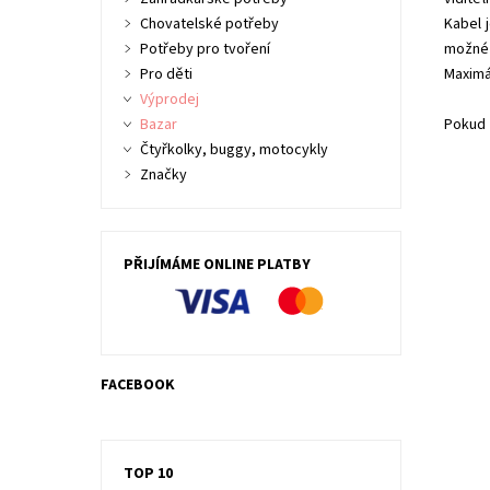
Chovatelské potřeby
Kabel 
Potřeby pro tvoření
možné 
Pro děti
Maximá
Výprodej
Bazar
Pokud 
Čtyřkolky, buggy, motocykly
Značky
PŘIJÍMÁME ONLINE PLATBY
FACEBOOK
Elek
hříd
1200
TOP 10
Dost