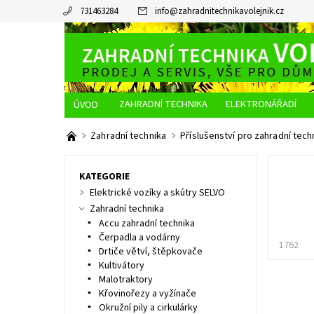
731463284
info
@
zahradnitechnikavolejnik.cz
ZAHRADNÍ TECHNIKA
ELEKTRONÁŘADÍ
O NÁS
JAK NAKUPOVAT
DOPRAVA A PLATBA
Zahradní technika
Příslušenství pro zahradní tech
KATEGORIE
Elektrické vozíky a skútry SELVO
Zahradní technika
Accu zahradní technika
Čerpadla a vodárny
1762
Drtiče větví, štěpkovače
Kultivátory
Malotraktory
Křovinořezy a vyžínače
Okružní pily a cirkulárky