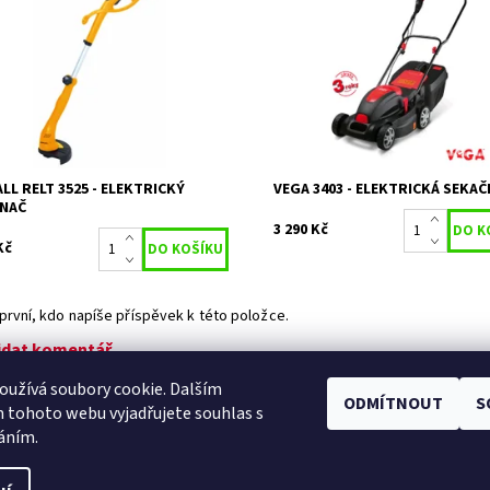
trický vyžínač s lehkým a
VeGA GT 3403 elektrická sekačk
nným motorem 350 W.
Dostupnost:
Do týdne
upnost:
Skladem 1
Kód:
1612
656
Značka:
VeGA
ka:
RIWALL
2 roky / prodlou
Záruka:
2 roky / prodloužená
záruka 3 roky
ka:
záruka 4 roky
LL RELT 3525 - ELEKTRICKÝ
VEGA 3403 - ELEKTRICKÁ SEKAČ
ÍNAČ
3 290 Kč
Kč
první, kdo napíše příspěvek k této položce.
idat komentář
užívá soubory cookie. Dalším
ODMÍTNOUT
S
Facebook
|
Heureka.cz
|
Zboží.cz
 tohoto webu vyjadřujete souhlas s
váním.