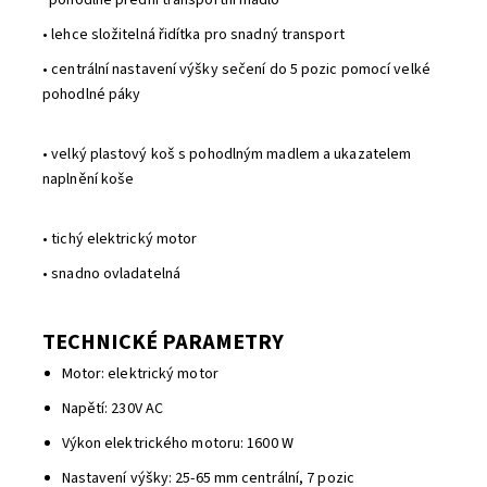
pohodlné přední transportní madlo
• lehce složitelná řidítka pro snadný transport
• centrální nastavení výšky sečení do 5 pozic pomocí velké
pohodlné páky
• velký plastový koš s pohodlným madlem a ukazatelem
naplnění koše
• tichý elektrický motor
• snadno ovladatelná
TECHNICKÉ PARAMETRY
Motor: elektrický motor
Napětí: 230V AC
Výkon elektrického motoru: 1600 W
Nastavení výšky: 25-65 mm centrální, 7 pozic