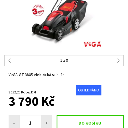
1
z 9
VeGA GT 3805 elektrická sekačka
OBJEDNÁNO
3 132,23 Kč bez DPH
3 790 Kč
-
+