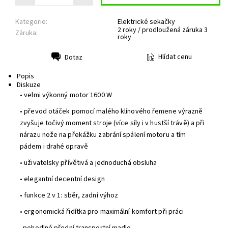
Kategorie:
Elektrické sekačky
2 roky / prodloužená záruka 3
Záruka:
roky
Hlídat cenu
Dotaz
Tisk
Popis
Diskuze
• velmi výkonný motor 1600 W
• převod otáček pomocí malého klínového řemene výrazně
zvyšuje točivý moment stroje (více síly i v hustší trávě) a při
nárazu nože na překážku zabrání spálení motoru a tím
pádem i drahé opravě
• uživatelsky přívětivá a jednoduchá obsluha
• elegantní decentní design
• funkce 2 v 1: sběr, zadní výhoz
• ergonomická řidítka pro maximální komfort při práci