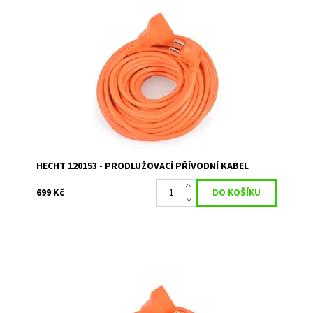
Prodlužovací kabel 20 m. Průřez vodiče 3 x1,5 mm
Dostupnost:
Skladem 1
Kód:
1750
Značka:
HECHT
Záruka:
2 roky
HECHT 120153 - PRODLUŽOVACÍ PŘÍVODNÍ KABEL
699 Kč
Prodlužovací kabel 30 m. Průřez vodiče 3 x 1,5 mm
Dostupnost:
Skladem 1