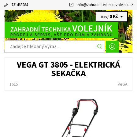
731463284
info
@
zahradnitechnikavolejnik.cz
0 Kč
CZK
0 ks /
VEGA GT 3805 - ELEKTRICKÁ
SEKAČKA
1615
VeGA