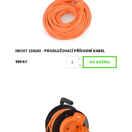
Kód:
1756
Značka:
HECHT
Záruka:
2 roky
HECHT 130153 - PRODLUŽOVACÍ PŘÍVODNÍ KABEL
999 Kč
Prodlužovací kabel na cívce 20 m. Průřez vodiče 3 x 1,5
mm
Dostupnost:
Momentálně nedostupné
Kód:
1762
Značka:
HECHT
Záruka:
2 roky