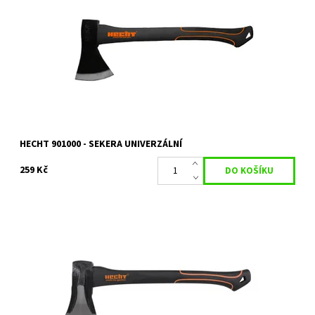
Univerzální sekera HECHT o délce 55 cm. Hmotnost 1500 g.
Celková hmotnost 2300 g.
Dostupnost:
Na objednání, skladem do 5 dnů
Kód:
5715
Značka:
HECHT
Záruka:
2 roky
HECHT 901000 - SEKERA UNIVERZÁLNÍ
259 Kč
Štípací sekera HECHT o délce 40 cm. Hmotnost 1000 g. Celková
hmotnost 1500 g.
Dostupnost:
Na objednání, skladem do 5 dnů
Kód:
5727
Značka:
HECHT
Záruka:
2 roky