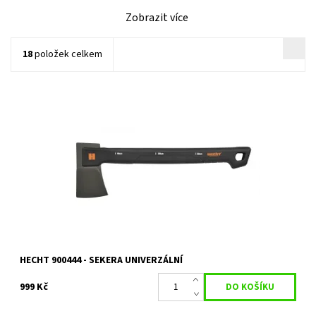
Zobrazit více
18
položek celkem
Univerzální sekera, délka 35 cm, hmotnost 650 g. Rukojeť z
kompozitu se skelnými vlákny FIBERGLASS
Dostupnost:
Skladem 1 ks
Kód:
14528
Značka:
HECHT
Záruka:
2 roky
HECHT 900444 - SEKERA UNIVERZÁLNÍ
999 Kč