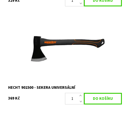
329 Kč
Univerzální sekera HECHT o délce 55 cm. Hmotnost 1500 g.
Celková hmotnost 2300 g.
Dostupnost:
Skladem 2 ks
Kód:
2404
Značka:
HECHT
Záruka:
2 roky
HECHT 901500 - SEKERA UNIVERSÁLNÍ
369 Kč