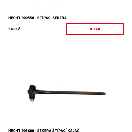
HECHT 902550 - ŠTÍPACÍ SEKERA
949 Kč
DETAIL
Štípací sekera - kalač. Délka 91 cm. Hmotnost 3600 g. Rukojeť
ze speciálního materiálu Fiberglass, vyztuženého skelnými
vlákny.
Dostupnost:
Skladem 1 ks
Kód:
2413
Značka:
HECHT
Záruka:
2 roky
HECHT 903600 - SEKERA ŠTÍPACÍ KALAČ