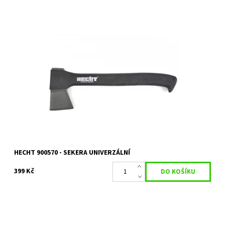
Univerzální sekera o délce 35 cm. Hmotnost 570 g. Teflonový
povrch ostří, rukojeť z materiálu nylon a fiberglass.
Dostupnost:
Skladem 1 ks
Kód:
16307
Značka:
HECHT
Záruka:
2 roky
HECHT 900570 - SEKERA UNIVERZÁLNÍ
399 Kč