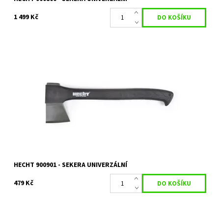
1 499 Kč
Univerzální sekera o délce 44 cm. Hmotnost 900 g. Teflonový
povrch ostří, rukojeť z materiálu nylon a fiberglass.
Dostupnost:
Skladem 1 ks
Kód:
5739
Značka:
HECHT
Záruka:
2 roky
HECHT 900901 - SEKERA UNIVERZÁLNÍ
479 Kč