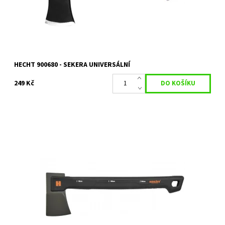
Kód:
2407
Značka:
HECHT
Záruka:
2 roky
HECHT 900680 - SEKERA UNIVERSÁLNÍ
249 Kč
Univerzální štípací sekera. Hmotnost 910 g. Délka 440 mm
Dostupnost:
Skladem 2 ks
Kód:
10500
Značka:
HECHT
Záruka:
2 roky