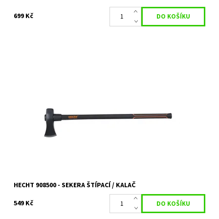
699 Kč
Štípací sekera - kalač. Délka 85 cm. Hmotnost 2700 g. Rukojeť
ze speciálního materiálu Fiberglass, vyztuženého skelnými
vlákny.
Dostupnost:
Na objednání, skladem do 5 dnů
Kód:
2410
Značka:
HECHT
Záruka:
2 roky
HECHT 908500 - SEKERA ŠTÍPACÍ / KALAČ
549 Kč