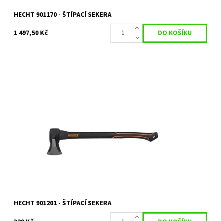
HECHT 901170 - ŠTÍPACÍ SEKERA
1 497,50 Kč
Štípací sekera HECHT o délce 55 cm. Hmotnost 1200 g.
Dostupnost:
Skladem 1 ks
Kód:
5652
Značka:
HECHT
Záruka:
2 roky
HECHT 901201 - ŠTÍPACÍ SEKERA