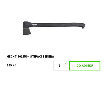
Štípací sekera o délce 70 cm. Hmotnost 1550 g. Teflonový povrch
ostří, rukojeť z materiálu nylon a fiberglass.
Dostupnost:
Skladem u dodavatele
Kód:
5724
Značka:
HECHT
Záruka:
2 roky
HECHT 901550 - ŠTÍPACÍ SEKERA
699 Kč
Štípací sekera HECHT o délce 63 cm. Hmotnost 2000 g. Celková
hmotnost 2800 g.