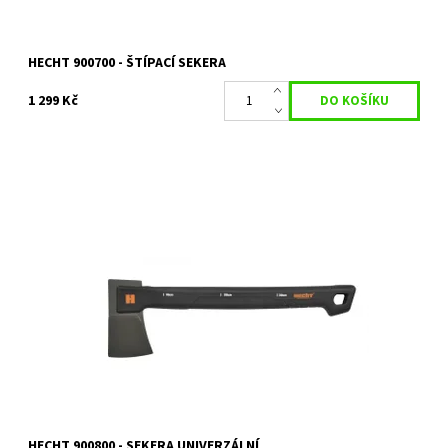
HECHT 900700 - ŠTÍPACÍ SEKERA
1 299 Kč
Univerzální sekera, délka 59 cm, hmotnost 1130 g. Rukojeť z
kompozitu se skelnými vlákny FIBERGLASS
Dostupnost:
Skladem 1 ks
Kód:
14531
Značka:
HECHT
Záruka:
2 roky
HECHT 900800 - SEKERA UNIVERZÁLNÍ