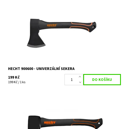
Univerzální sekera o délce 30 cm. Hmotnost 600 g. Celková
hmotnost 900 g.
Dostupnost:
Skladem 2 ks
Kód:
5709
Značka:
HECHT
Záruka:
2 roky
HECHT 900600 - UNIVERZÁLNÍ SEKERA
199 Kč
199 Kč / 1 ks
Univerzální sekera o délce 38 cm. Hmotnost 1000 g. Rukojeť je
vyrobena ze speciálního kompozitního materiálu vyztuženého
skelnými vlákny - FIBERGLASS.
Dostupnost:
Skladem 1 ks