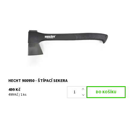
Štípací sekera o délce 44 cm. Hmotnost 950 g. Teflonový povrch
ostří, rukojeť z materiálu nylon a fiberglass.
Dostupnost:
Na objednání, skladem do 5 dnů
Kód:
5721
Značka:
HECHT
Záruka:
2 roky
HECHT 900950 - ŠTÍPACÍ SEKERA
499 Kč
499 Kč / 1 ks