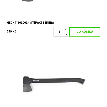
HECHT 901001 - ŠTÍPACÍ SEKERA
259 Kč
Štípací sekera o délce 59 cm. Hmotnost 1170 g. Teflonový povrch
ostří, rukojeť z materiálu nylon a fiberglass.
Dostupnost:
Skladem 2 ks
Kód:
5745
Značka:
HECHT
Záruka:
2 roky