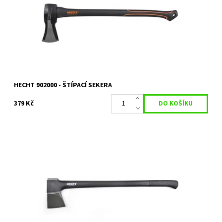
Dostupnost:
Objednáno
Kód:
5730
Značka:
HECHT
Záruka:
2 roky
HECHT 902000 - ŠTÍPACÍ SEKERA
379 Kč
Štípací sekera o délce 80 cm. Hmotnost 2550 g. Teflonový povrch
ostří, rukojeť z materiálu nylon a fiberglass.
Dostupnost:
Momentálně nedostupné
Kód:
5748
Značka:
HECHT
Záruka:
2 roky