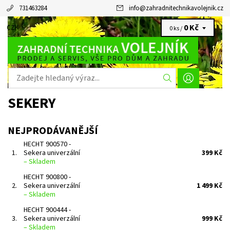
731463284
info
@
zahradnitechnikavolejnik.cz
0 Kč
CZK
0 ks /
SEKERY
NEJPRODÁVANĚJŠÍ
HECHT 900570 -
1.
Sekera univerzální
399 Kč
–
Skladem
HECHT 900800 -
2.
Sekera univerzální
1 499 Kč
–
Skladem
HECHT 900444 -
3.
Sekera univerzální
999 Kč
–
Skladem