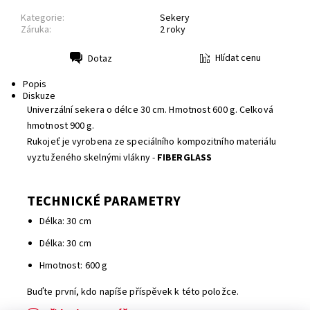
Kategorie:
Sekery
Záruka:
2 roky
Hlídat cenu
Dotaz
Tisk
Popis
Diskuze
Univerzální sekera o délce 30 cm. Hmotnost 600 g. Celková
hmotnost 900 g.
Rukojeť je vyrobena ze speciálního kompozitního materiálu
vyztuženého skelnými vlákny -
FIBERGLASS
T
ECHNICKÉ PARAMETRY
Délka: 30 cm
Délka: 30 cm
Hmotnost: 600 g
Buďte první, kdo napíše příspěvek k této položce.