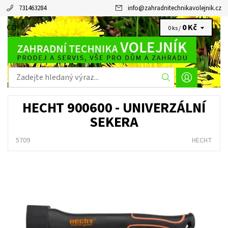
731463284
info
@
zahradnitechnikavolejnik.cz
0 Kč
CZK
0 ks /
HECHT 900600 - UNIVERZÁLNÍ
SEKERA
5709
HECHT