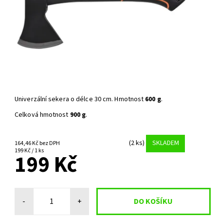
Univerzální sekera o délce 30 cm. Hmotnost
600 g
.
Celková hmotnost
900 g
.
(2 ks)
SKLADEM
164,46 Kč bez DPH
199 Kč / 1 ks
199 Kč
-
+