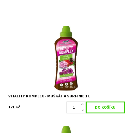
AGRO Vitality komplex Muškát a surfinie je jedinečný přípravek
ideální pro všechny druhy balkónových rostlin jako jsou muškáty,
surfinie,...
Dostupnost:
Skladem 7 ks
Kód:
26458
Značka:
AGRO CS
VITALITY KOMPLEX - MUŠKÁT A SURFINIE 1 L
121 Kč