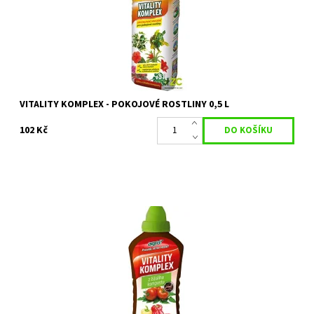
Dostupnost:
Objednáno
Kód:
26464
Značka:
AGRO CS
VITALITY KOMPLEX - POKOJOVÉ ROSTLINY 0,5 L
102 Kč
Jedinečný přípravek ideální pro všechny druhy rajčat a paprik.
Vedle hlavních živin a mikroprvků obsahuje tzv. urychlovač růstu.
Jde o...
Dostupnost:
Skladem 7 ks
Kód:
26467
Značka:
AGRO CS