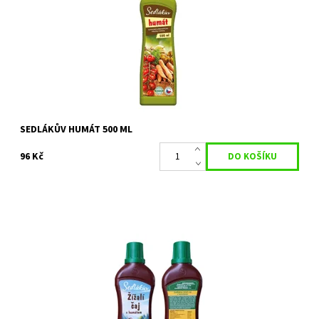
Dostupnost:
Skladem 9 ks
Kód:
25777
Značka:
BIOM s.r.o.
SEDLÁKŮV HUMÁT 500 ML
96 Kč
Sedlákův žížalí čaj s humátem je přírodní rostlinný biostimulant
vyrobený z vermikompostu kalifornských žížal a obohacený
přírodním humátem z...
Dostupnost:
Skladem 22 ks
Kód:
31095