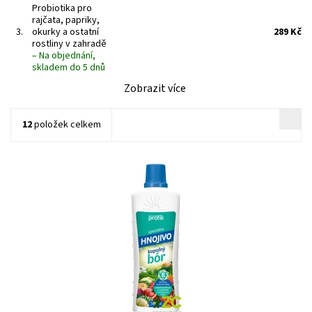
Probiotika pro
rajčata, papriky,
3.
okurky a ostatní
289 Kč
rostliny v zahradě
–
Na objednání,
skladem do 5 dnů
Zobrazit více
12
položek celkem
Podporuje látkový a energetický metabolismus rostlin.
Dostupnost:
Na objednání, skladem do 3 dnů
Kód:
80/1965
Značka:
FORESTINA s.r.o.