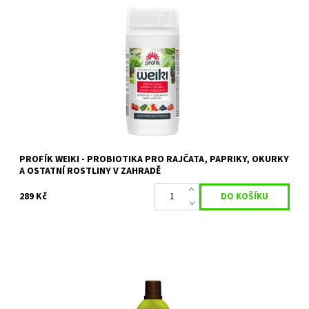
Čistě přírodní rostlinný biostimulant ve formě koncentrovaného
roztoku.
Dostupnost:
Na objednání, skladem do 5 dnů
Kód:
80/1232
PROFÍK WEIKI - PROBIOTIKA PRO RAJČATA, PAPRIKY, OKURKY
A OSTATNÍ ROSTLINY V ZAHRADĚ
289 Kč
Sedlákův HUMÁT 500 ml Skladem 1.3.2023