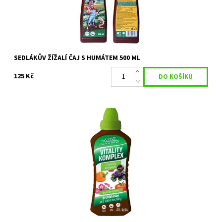
Značka:
BIOM s.r.o.
SEDLÁKŮV ŽÍŽALÍ ČAJ S HUMÁTEM 500 ML
125 Kč
Vitality Komplex urychluje regeneraci rostlin po poškození
chorobami a škůdci a posiluje odolnost vůči stresu. Jeho použití
je vhodné...
Dostupnost:
Skladem
Kód:
26452/500
Značka:
AGRO CS