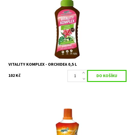
AGRO Vitality komplex Orchidea je jedinečný přípravek
ideální pro všechny druhy běžně pěstovaných orchidejí
Phalaenopsis, Dendrobium,...
Dostupnost:
Objednáno
Kód:
26461
Značka:
AGRO CS
VITALITY KOMPLEX - ORCHIDEA 0,5 L
102 Kč
AGRO Vitality komplex Pokojové rostliny je jedinečný přípravek
ideální pro všechny druhy kvetoucích i nekvetoucích pokojových
rostlin.