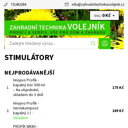
731463284
info
@
zahradnitechnikavolejnik.cz
0 Kč
CZK
0 ks /
STIMULÁTORY
NEJPRODÁVANĚJŠÍ
Hnojivo Profík -
kapalný bór 500 ml
1.
175 Kč
–
Na objednání,
skladem do 3 dnů
Hnojivo Profík -
Vermikompost
2.
169 Kč
kapalný 1 l
–
Skladem
PROFÍK WEIKI -