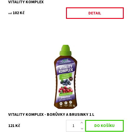
VITALITY KOMPLEX
102 Kč
DETAIL
od
Vitality Komplex Borůvka a brusinka je komplexní koncentrovaný
kapalný rostlinný bio stimulant se stimulačními a hnojivými účinky
určený pro výživu...
Dostupnost:
Skladem 7 ks
Kód:
80/614
Značka:
AGRO CS
VITALITY KOMPLEX - BORŮVKY A BRUSINKY 1 L
121 Kč