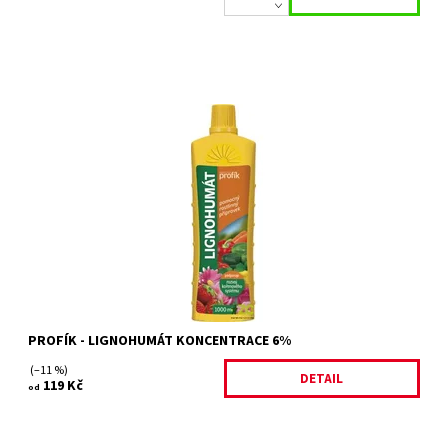
Zahradní lignohumát 6%, pomocný rostlinný přípravek,
podporuje rozvoj kořenového systému.
Dostupnost:
Skladem 7 ks
Kód:
26539/500
Značka:
FORESTINA s.r.o.
PROFÍK - LIGNOHUMÁT KONCENTRACE 6%
(–11 %)
DETAIL
119 Kč
od