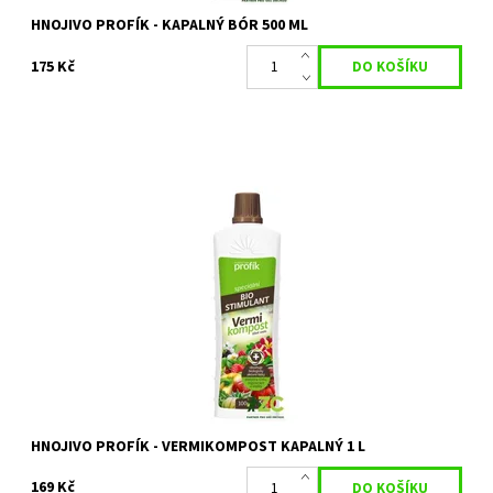
HNOJIVO PROFÍK - KAPALNÝ BÓR 500 ML
175 Kč
Rostlinný biostimulant, podporuje vyváženou výživu a přispívá k
dobrému zdravotnímu stavu rostlin.
Dostupnost:
Skladem 2 ks
Kód:
80/1964
Značka:
FORESTINA s.r.o.
HNOJIVO PROFÍK - VERMIKOMPOST KAPALNÝ 1 L
169 Kč