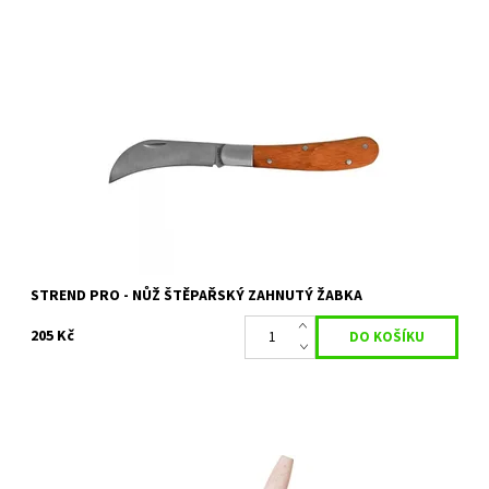
Nůž štěpařský zahnutý žabka
Dostupnost:
Skladem 1 ks
Kód:
27472
Značka:
STREND PRO
STREND PRO - NŮŽ ŠTĚPAŘSKÝ ZAHNUTÝ ŽABKA
205 Kč