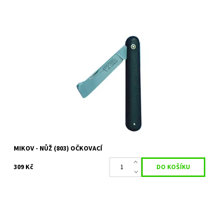
Nůž očkovací je profesionální nůž od tradičního českého výrobce
MIKOV.
Dostupnost:
Skladem 2 ks
Kód:
80/1082
Značka:
MIKOV
MIKOV - NŮŽ (803) OČKOVACÍ
309 Kč