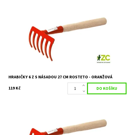
Zahradní hrabičky šestihroté s násadou 27 cm pro údržbu
menších ploch.
Dostupnost:
Skladem 10 ks
Kód:
27502
HRABIČKY 6 Z S NÁSADOU 27 CM ROSTETO - ORANŽOVÁ
119 Kč
Zahradní hrabičky sedmihroté s násadou 50 cm pro údržbu
menších ploch.
Dostupnost:
Skladem 4 ks