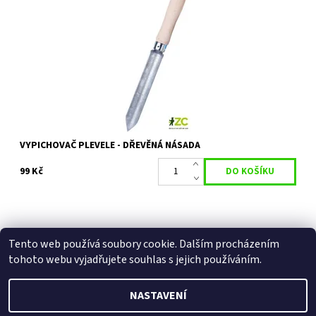
Vypichovač plevele s dřevěnou násadou, celková délka 46 cm.
Dostupnost:
Skladem 3 ks
Kód:
27055
VYPICHOVAČ PLEVELE - DŘEVĚNÁ NÁSADA
99 Kč
Tento web používá soubory cookie. Dalším procházením
Facebook
|
Heureka.cz
|
Zboží.cz
tohoto webu vyjadřujete souhlas s jejich používáním.
NASTAVENÍ
2026 © Zahradní technika VOLEJNÍK, všechna práva vyhrazena