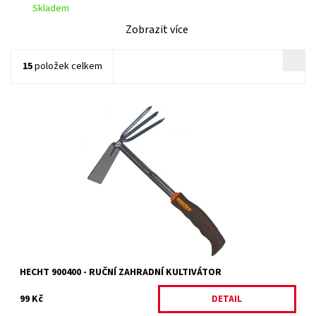
Skladem
Zobrazit více
15
položek celkem
Malá ruční oboustranná motyčka kombinovaná s trojzubým
kypřičem. Materiál ocel, plastová protiskluzová rukojeť.
Dostupnost:
Momentálně nedostupné
Kód:
10533
Značka:
HECHT
Záruka:
2 roky
HECHT 900400 - RUČNÍ ZAHRADNÍ KULTIVÁTOR
99 Kč
DETAIL