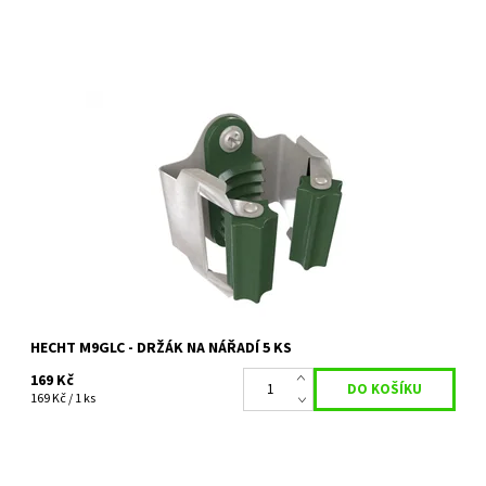
Držák na nářadí - 5 ks v balení
Dostupnost:
Skladem 16 ks
Kód:
5589
Značka:
HECHT
Záruka:
2 roky
HECHT M9GLC - DRŽÁK NA NÁŘADÍ 5 KS
169 Kč
169 Kč / 1 ks