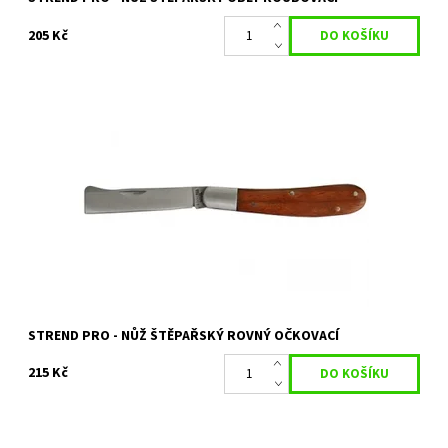
205 Kč
Nůž štěpařský rovný očkovací
Dostupnost:
Skladem 1 ks
Kód:
27475
Značka:
STREND PRO
STREND PRO - NŮŽ ŠTĚPAŘSKÝ ROVNÝ OČKOVACÍ
215 Kč