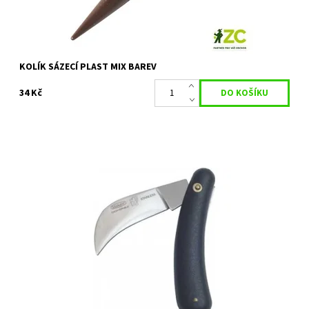
KOLÍK SÁZECÍ PLAST MIX BAREV
34 Kč
Nůž žabka je profesionální nůž od tradičního českého výrobce
MIKOV. Pro začištění ran, ke zmlazení stromů, aj.
Dostupnost:
Skladem 2 ks
Kód:
80/1080
Značka:
MIKOV