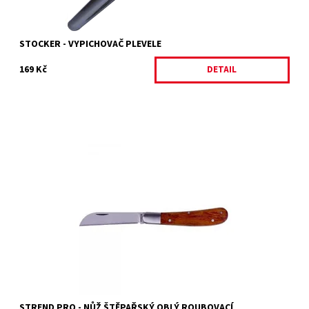
STOCKER - VYPICHOVAČ PLEVELE
169 Kč
DETAIL
Nůž štěpařský oblý roubovací
Dostupnost:
Skladem 2 ks
Kód:
27481
Značka:
STREND PRO
STREND PRO - NŮŽ ŠTĚPAŘSKÝ OBLÝ ROUBOVACÍ