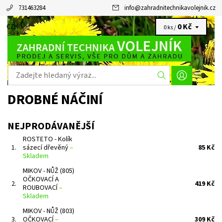
731463284
info
@
zahradnitechnikavolejnik.cz
0 Kč
CZK
0 ks /
DROBNÉ NÁČINÍ
NEJPRODÁVANĚJŠÍ
ROSTETO - Kolík
1.
sázecí dřevěný
–
85 Kč
Skladem
MIKOV - NŮŽ (805)
OČKOVACÍ A
2.
419 Kč
ROUBOVACÍ
–
Skladem
MIKOV - NŮŽ (803)
3.
OČKOVACÍ
–
309 Kč