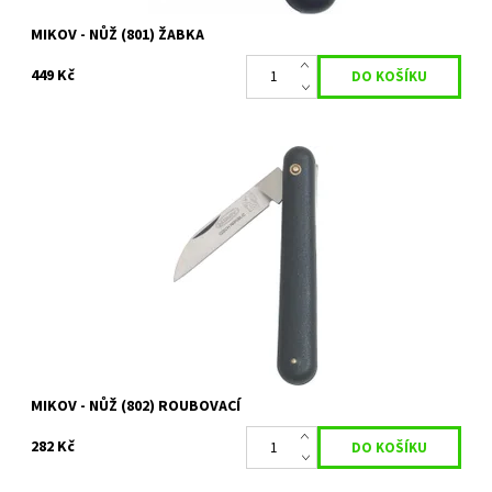
MIKOV - NŮŽ (801) ŽABKA
449 Kč
Nůž roubovací je profesionální nůž od tradičního českého
výrobce MIKOV. Ideální pro ovocnáře a milovníky růží.
Dostupnost:
Na objednání, skladem do 5 dnů
Kód:
80/1081
Značka:
MIKOV
MIKOV - NŮŽ (802) ROUBOVACÍ
282 Kč