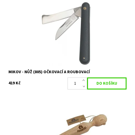
Nůž očkovací a roubovací 2v1. Jedná se o profesionální nůž od
tradičního českého výrobce MIKOV.
Dostupnost:
Skladem 1 ks
Kód:
80/1083
Značka:
MIKOV
MIKOV - NŮŽ (805) OČKOVACÍ A ROUBOVACÍ
419 Kč
Plastový sázecí kolík ke snadnějšímu vysazování rostlin
Dostupnost:
Skladem 11 ks
Kód:
80/1944
Značka:
ROSTETO