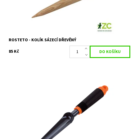
ROSTETO - KOLÍK SÁZECÍ DŘEVĚNÝ
85 Kč
Vypichovač plevele z oceli.
Dostupnost:
Momentálně nedostupné
Kód:
15788
Značka:
STOCKER
Záruka:
2 roky