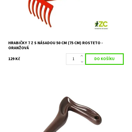
Kód:
27505
HRABIČKY 7 Z S NÁSADOU 50 CM (75 CM) ROSTETO -
ORANŽOVÁ
129 Kč
Plastový sázecí kolík ke snadnějšímu vysazování rostlin. BARVA
DLE DOSTUPNOSTI
Dostupnost:
Skladem 11 ks
Kód:
26803