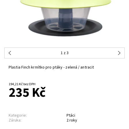
1
z 3
Plastia Finch krmítko pro ptáky - zelená / antracit
194,21 Kč bez DPH
235 Kč
Kategorie:
Ptáci
Záruka:
2 roky