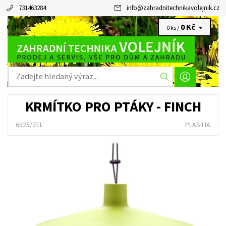
731463284
info
@
zahradnitechnikavolejnik.cz
0 Kč
CZK
0 ks /
KRMÍTKO PRO PTÁKY - FINCH
6525/ZEL
PLASTIA