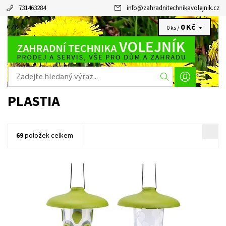
731463284
info
@
zahradnitechnikavolejnik.cz
0 Kč
CZK
0 ks /
PLASTIA
69
položek celkem
Robin set na krmení ptáků. Pestrý jídelníček! Rozmazlujte ptačí
hosty pestrou stravou, nabídněte tukovou směs, bobuloviny,
olejná semena nebo...
Dostupnost:
Momentálně nedostupné
Kód:
24654