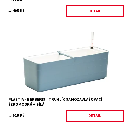
ZELENÁ
405 Kč
DETAIL
od
Samozavlažovací truhlík v moderním a důmyslném designu z
dílny mladých českých designerů, studia WRKS.
Dostupnost:
Skladem 1 ks
Kód:
18416/60
Značka:
PLASTIA
PLASTIA - BERBERIS - TRUHLÍK SAMOZAVLAŽOVACÍ
ŠEDOMODRÁ + BÍLÁ
519 Kč
DETAIL
od