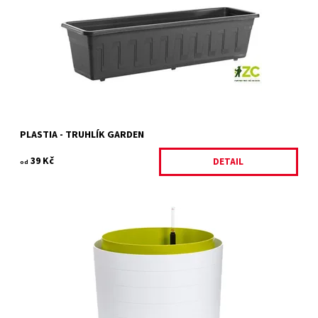
doporučuje provrtat dno pro odtok vody a kombinovat s miskou
pod truhlík.
Dostupnost:
Skladem 10 ks
Kód:
26770/ANT
Značka:
PLASTIA
PLASTIA - TRUHLÍK GARDEN
39 Kč
DETAIL
od
Samozavlažovací velkoobjemová nádoba Berberis 46 nově
doplňuje rodinu samozavlažovacích nádob Berberis. Berberis 46
je připraven pro...
Dostupnost:
Na objednávku
Kód:
33191/46
Značka:
PLASTIA