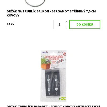
DRŽÁK NA TRUHLÍK BALKON - BERGAMOT STŘÍBRNÝ 7,5 CM
KOVOVÝ
74 Kč
Umožňuje neviditelné uchycení truhlíku na parapet.
Dostupnost:
Skladem 10 ks
Kód:
80/425
Značka:
PLASTIA
DRŽÁK TRUHLÍKU PARAPET - FIXPOT KOVOVÝ ANTRACIT (2KS)