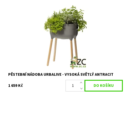
Samozavlažovací interiérová nádoba URBALIVE
Dostupnost:
Objednáno
Kód:
13850
Značka:
PLASTIA
Záruka:
2 roky
PĚSTEBNÍ NÁDOBA URBALIVE - VYSOKÁ SVĚTLÝ ANTRACIT
1 659 Kč
Plastový truhlík na květiny, pro lepší růst a snadnější zálivku se