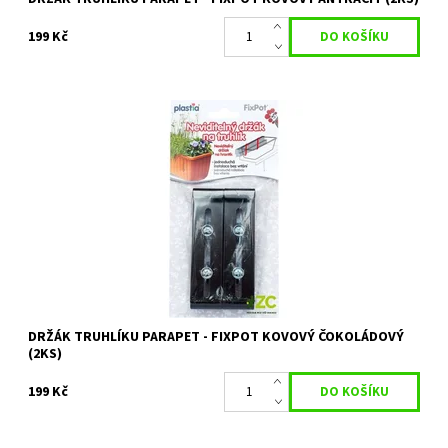
199 Kč
Umožňuje neviditelné uchycení truhlíku na parapet.
Dostupnost:
Skladem 2 ks
Kód:
80/424
Značka:
PLASTIA
DRŽÁK TRUHLÍKU PARAPET - FIXPOT KOVOVÝ ČOKOLÁDOVÝ
(2KS)
199 Kč