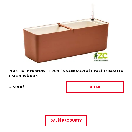
Samozavlažovací truhlík v moderním a důmyslném designu z
dílny mladých českých designerů, studia WRKS.
Dostupnost:
Na objednání, skladem do 5 dnů
Kód:
26764/60
Značka:
PLASTIA
PLASTIA - BERBERIS - TRUHLÍK SAMOZAVLAŽOVACÍ TERAKOTA
+ SLONOVÁ KOST
519 Kč
DETAIL
od
DALŠÍ PRODUKTY