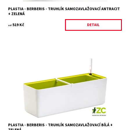
PLASTIA - BERBERIS - TRUHLÍK SAMOZAVLAŽOVACÍ ANTRACIT
+ ZELENÁ
519 Kč
DETAIL
od
Samozavlažovací truhlík v moderním a důmyslném designu z
dílny mladých českých designerů, studia WRKS.
Dostupnost:
Skladem
Kód:
18413/40
Značka:
PLASTIA
PLASTIA - BERBERIS - TRUHLÍK SAMOZAVLAŽOVACÍ BÍLÁ +