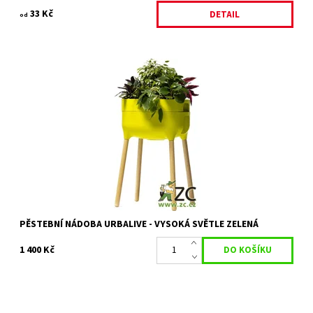
33 Kč
DETAIL
od
Samozavlažovací interiérová nádoba URBALIVE
Dostupnost:
Na objednávku
Kód:
13847
Značka:
PLASTIA
Záruka:
2 roky
PĚSTEBNÍ NÁDOBA URBALIVE - VYSOKÁ SVĚTLE ZELENÁ
1 400 Kč