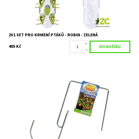
Značka:
PLASTIA
2V1 SET PRO KRMENÍ PTÁKŮ - ROBIN - ZELENÁ
405 Kč
Tento držák truhlíku je určen pro použití u samozavlažovacích
truhlíků Bergamot. Možnost zavěšení truhlíku na zábradlí.
Dostupnost:
Na objednání, skladem do 5 dnů
Kód:
22770
Značka:
PLASTIA