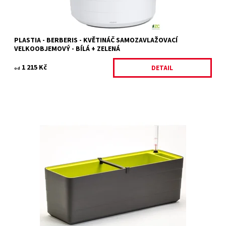
PLASTIA - BERBERIS - KVĚTINÁČ SAMOZAVLAŽOVACÍ
VELKOOBJEMOVÝ - BÍLÁ + ZELENÁ
1 215 Kč
DETAIL
od
Samozavlažovací truhlík v moderním a důmyslném designu z
dílny mladých českých designerů, studia WRKS.
Dostupnost:
Skladem 2 ks
Kód:
18410/60
Značka:
PLASTIA