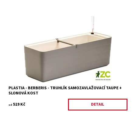
Samozavlažovací truhlík v moderním a důmyslném designu z
dílny mladých českých designerů, studia WRKS.
Dostupnost:
Na objednání, skladem do 5 dnů
Kód:
18419/60
Značka:
PLASTIA
PLASTIA - BERBERIS - TRUHLÍK SAMOZAVLAŽOVACÍ TAUPE +
SLONOVÁ KOST
519 Kč
DETAIL
od