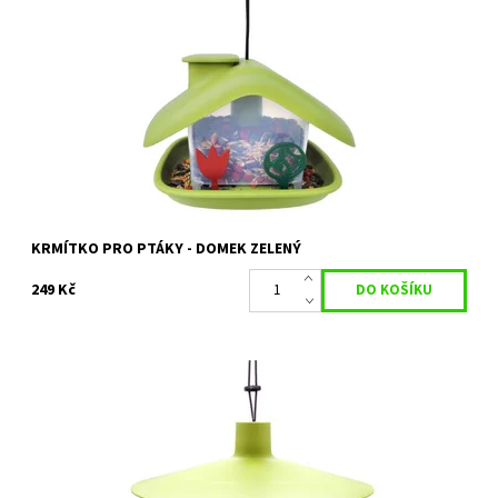
Plastové krmítko pro ptáky s násypkou
Dostupnost:
Objednáno
Kód:
6522
Značka:
PLASTIA
Záruka:
2 roky
KRMÍTKO PRO PTÁKY - DOMEK ZELENÝ
249 Kč
Plastia Finch krmítko pro ptáky - zelená / antracit
Dostupnost:
Na objednání, skladem do 5 dnů
Kód:
6525/ZEL
Značka:
PLASTIA
Záruka:
2 roky