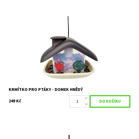
Plastové krmítko pro ptáky s násypkou
Dostupnost:
Skladem 1 ks
Kód:
6516
Značka:
PLASTIA
Záruka:
2 roky
KRMÍTKO PRO PTÁKY - DOMEK HNĚDÝ
249 Kč