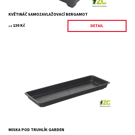
KVĚTINÁČ SAMOZAVLAŽOVACÍ BERGAMOT
130 Kč
DETAIL
od
Plastová miska na vodu pod květinový truhlík GARDEN.
Dostupnost:
Skladem 25 ks
Kód:
26734/40
Značka:
PLASTIA
MISKA POD TRUHLÍK GARDEN