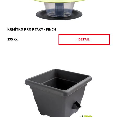
KRMÍTKO PRO PTÁKY - FINCH
235 Kč
DETAIL
Květináč s profesionálním zavlažovacím systémem.
Dostupnost:
Skladem 10 ks
Kód:
22833/ANT2
Značka:
PLASTIA