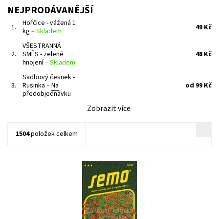
NEJPRODÁVANĚJŠÍ
Hořčice - vážená 1
1.
49 Kč
kg
–
Skladem
VŠESTRANNÁ
2.
SMĚS - zelené
48 Kč
hnojení
–
Skladem
Sadbový česnek -
3.
Rusinka
–
Na
od 99 Kč
předobjednávku
Zobrazit více
1504
položek celkem
Letnička s jemně vykrajovanými listy
Dostupnost:
Na objednání, skladem do 5 dnů
Kód:
9735
Značka:
SEMO