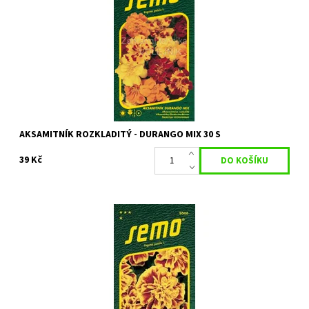
Dostupnost:
Skladem 2 ks
Kód:
8778
Značka:
SEMO
AKSAMITNÍK ROZKLADITÝ - DURANGO MIX 30 S
39 Kč
Bohatě kvetoucí letnička s aromatickými listy
Dostupnost:
Skladem 5 ks
Kód:
9717
Značka:
SEMO