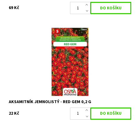
69 Kč
ČERVENÝ, hojně kvetoucí, vysoký 25-35 cm, vhodný pro pěstování
na záhonech a v truhlících
Dostupnost:
Skladem 9 ks
Kód:
28736
Značka:
OSIVA MORAVIA s.r.o.
AKSAMITNÍK JEMNOLISTÝ - RED GEM 0,2 G
22 Kč