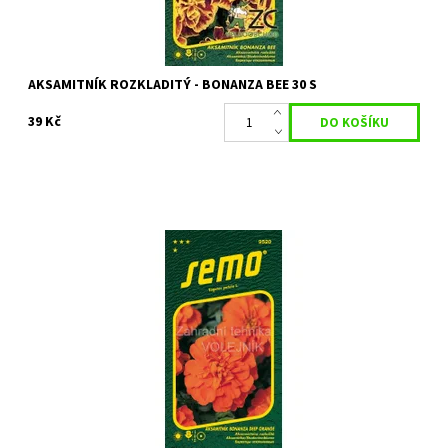
AKSAMITNÍK ROZKLADITÝ - BONANZA BEE 30 S
39 Kč
Bohatě kvetoucí letnička
Dostupnost:
Skladem 5 ks
Kód:
8775
Značka:
SEMO