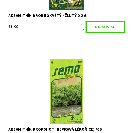
AKSAMITNÍK DROBNOKVĚTÝ - ŽLUTÝ 0.2 G
26 Kč
Aksamitník Dropshot je jednoletá bylinka vhodná pro pěstování
v nádobách, překvapující dávka chuti lékořice či anýzu. Rostlina
se hodí pro...
Dostupnost:
Skladem 4 ks
Kód:
80/1532
Značka:
SEMO
AKSAMITNÍK DROPSHOT (NEPRAVÁ LÉKOŘICE) 40S