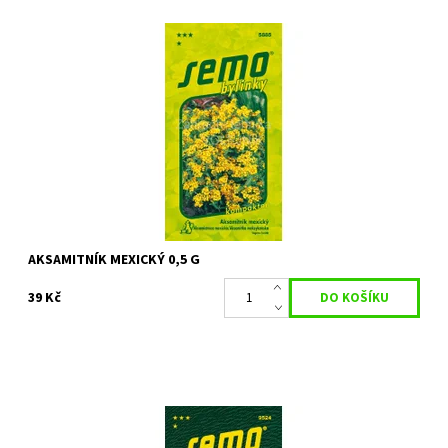
Příjemně aromatická cca 40 cm vysoká letnička. Tradičně se
užívá čaj z aksamitníku pro zklidnění žaludku, k celkovému
uvolnění a jako rychlá pomoc...
Dostupnost:
Skladem 3 ks
Kód:
2392
Značka:
SEMO
AKSAMITNÍK MEXICKÝ 0,5 G
39 Kč
Bohatě kvetoucí letnička