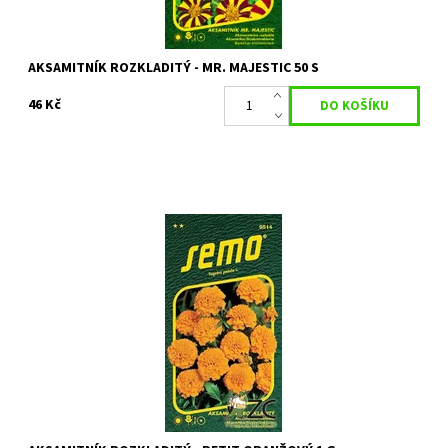
AKSAMITNÍK ROZKLADITÝ - MR. MAJESTIC 50 S
46 Kč
Bohatě kvetoucí letnička
Dostupnost:
Skladem 8 ks
Kód:
8772
Značka:
SEMO