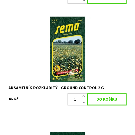
Aksamitník proti půdním háďátkům
Dostupnost:
Skladem 4 ks
Kód:
14096
Značka:
SEMO
AKSAMITNÍK ROZKLADITÝ - GROUND CONTROL 2 G
46 Kč