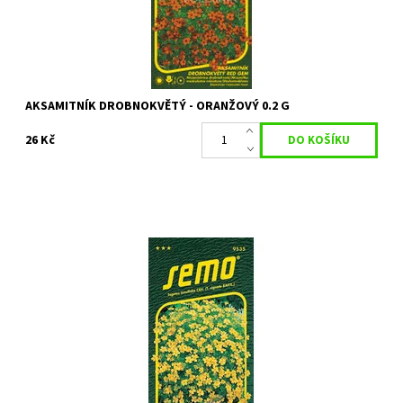
AKSAMITNÍK DROBNOKVĚTÝ - ORANŽOVÝ 0.2 G
26 Kč
Letnička s jemně vykrajovanými listy
Dostupnost:
Skladem 5 ks
Kód:
16778
Značka:
SEMO