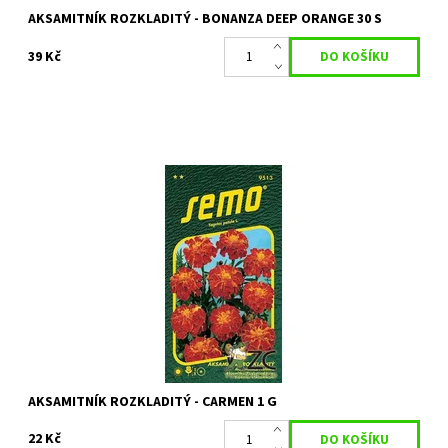
AKSAMITNÍK ROZKLADITÝ - BONANZA DEEP ORANGE 30 S
39 Kč
Bohatě kvetoucí letnička
Dostupnost:
Skladem 5 ks
Kód:
8769
Značka:
SEMO
AKSAMITNÍK ROZKLADITÝ - CARMEN 1 G
22 Kč