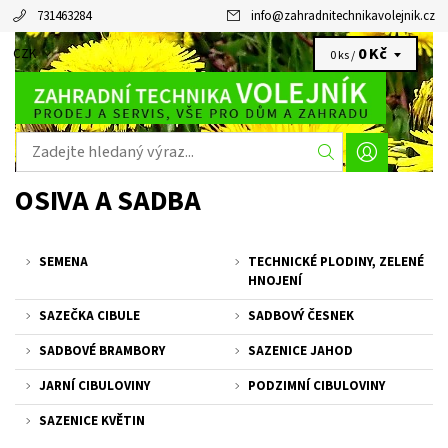
731463284
info
@
zahradnitechnikavolejnik.cz
0 Kč
CZK
0 ks /
OSIVA A SADBA
SEMENA
TECHNICKÉ PLODINY, ZELENÉ
HNOJENÍ
SAZEČKA CIBULE
SADBOVÝ ČESNEK
SADBOVÉ BRAMBORY
SAZENICE JAHOD
JARNÍ CIBULOVINY
PODZIMNÍ CIBULOVINY
SAZENICE KVĚTIN