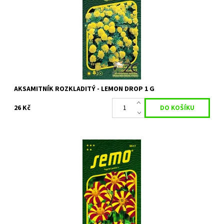
Dostupnost:
Skladem 1 ks
Kód:
8766
Značka:
SEMO
AKSAMITNÍK ROZKLADITÝ - LEMON DROP 1 G
26 Kč
Bohatě kvetoucí letnička
Dostupnost:
Skladem 6 ks
Kód:
9729
Značka:
SEMO