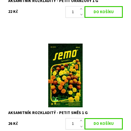
AKSAMITNÍK ROZKLADITÝ - PETIT ORANŽOVÝ 1 G
22 Kč
Bohatě kvetoucí letnička s aromatickými listy
Dostupnost:
Skladem 12 ks
Kód:
8757
Značka:
SEMO
AKSAMITNÍK ROZKLADITÝ - PETIT SMĚS 1 G
26 Kč