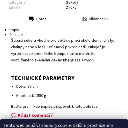
Kategorie:
Sekery
Záruka:
2 roky
Hlídat cenu
Dotaz
Tisk
Popis
Diskuze
Štípací sekera vhodná pro většinu prací okolo domu, chaty,
chalupy nebo v lese Teflonový povrch ostří, rukojeť je
vyrobena ze speciálního kompozitního materiálu
vyztuženého skelnými vlákny fiberglass + nylon.
TECHNICKÉ PARAMETRY
Délka: 70 cm
Hmotnost: 1550 g
Buďte první, kdo napíše příspěvek k této položce.
Přidat komentář
Tento web používá soubory cookie. Dalším procházením