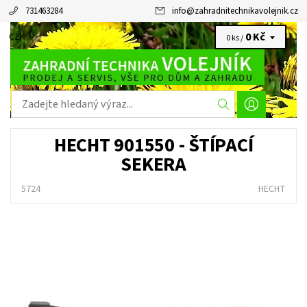
731463284
info
@
zahradnitechnikavolejnik.cz
0 Kč
CZK
0 ks /
HECHT 901550 - ŠTÍPACÍ
SEKERA
5724
HECHT