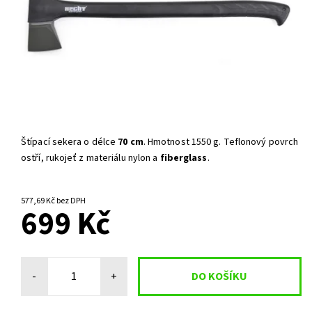
Štípací sekera o délce
70 cm
. Hmotnost 1550 g. Teflonový povrch
ostří, rukojeť z materiálu nylon a
fiberglass
.
SKLADEM U DODAVATELE
577,69 Kč bez DPH
699 Kč
-
+