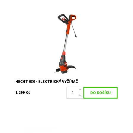
Elektrický vyžínač s příkonem 600 W. Je určen pro
konečnou úpravu trávníku po hlavním sečení, nebo
menších ploch.
Dostupnost:
Skladem 1
Kód:
377
Značka:
HECHT
Záruka:
2 roky
HECHT 630 - ELEKTRICKÝ VYŽÍNAČ
1 299 Kč