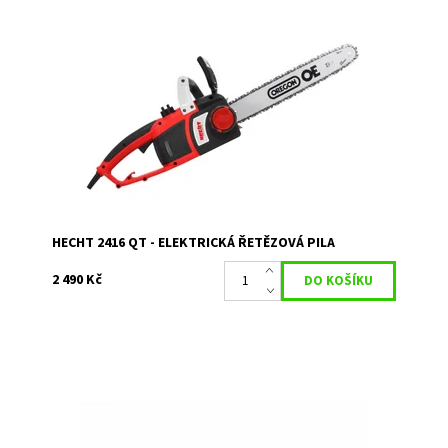
Elektrická řetězová pila. SOFT-START. Příkon 2400 W.
Délka lišty 40 cm. Hmotnost 4,7 kg. Snadné rychloupínání
řetězu.
Dostupnost:
Skladem 1
Kód:
335
Značka:
HECHT
Záruka:
2 roky
HECHT 2416 QT - ELEKTRICKÁ ŘETĚZOVÁ PILA
2 490 Kč
Elektrická pila s příkonem 2400 W. Délka lišty OREGON 40
cm. Hmotnost bez řezného příslušenství 5 kg. SOFT-