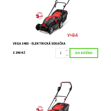
Kód:
1612
Značka:
VeGA
Záruka:
2 roky / prodloužená záruka 3 roky
VEGA 3403 - ELEKTRICKÁ SEKAČKA
3 290 Kč
VeGA GT 3805 elektrická sekačka
Dostupnost:
Objednáno
Kód:
1615
Značka:
VeGA
Záruka:
2 roky / prodloužená záruka 3 roky