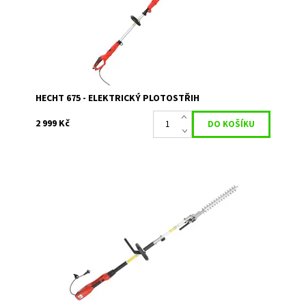
Dostupnost:
Skladem 1
Kód:
1021
Značka:
HECHT
Záruka:
2 roky
HECHT 675 - ELEKTRICKÝ PLOTOSTŘIH
2 999 Kč
Elektrický plotostřih HECHT 695. Příkon 900 W. Celková
délka 2,64 m. Pracovní délka lišty 41 cm. Max. průměr
střihu 20 mm. Hmotnost 4,9 kg.
Dostupnost:
Skladem 2
Kód:
1024
Značka:
HECHT
Záruka:
2 roky