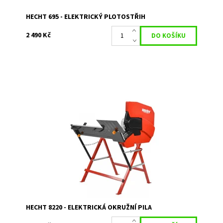
HECHT 695 - ELEKTRICKÝ PLOTOSTŘIH
2 490 Kč
Elektrická okružní pila s příkonem 2200 W. Max. průměr
dřeva 135 mm. Průměr kotouče 405 mm. Hmotnost 35 kg.
Dostupnost:
Na objednávku
Kód:
1555
Značka:
HECHT
Záruka:
2 roky
HECHT 8220 - ELEKTRICKÁ OKRUŽNÍ PILA