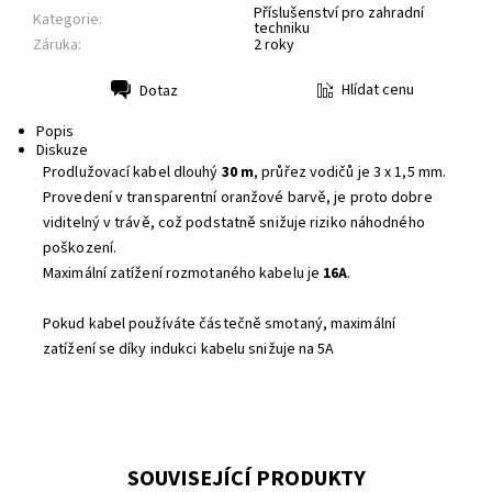
Příslušenství pro zahradní
Kategorie:
techniku
Záruka:
2 roky
Hlídat cenu
Dotaz
Tisk
Popis
Diskuze
Prodlužovací kabel dlouhý
30 m
, průřez vodičů je 3 x 1,5 mm.
Provedení v transparentní oranžové barvě, je proto dobre
viditelný v trávě, což podstatně snižuje riziko náhodného
poškození.
Maximální zatížení rozmotaného kabelu je
16A
.
Pokud kabel používáte částečně smotaný, maximální
zatížení se díky indukci kabelu snižuje na 5A
SOUVISEJÍCÍ PRODUKTY