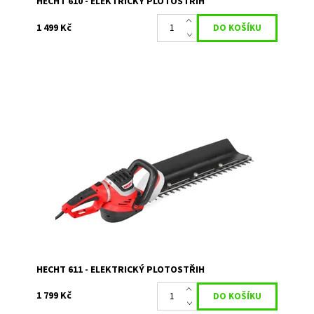
HECHT 610 - ELEKTRICKÝ PLOTOSTŘIH
1 499 Kč
Elektrický plotostřih se sběrnou lištou a otočnou rukojetí.
Délka lišty 68 cm. Příkon 750 W. Hmotnost 4 kg.
Dostupnost:
Skladem 1
Kód:
401
Značka:
HECHT
Záruka:
2 roky
HECHT 611 - ELEKTRICKÝ PLOTOSTŘIH
1 799 Kč