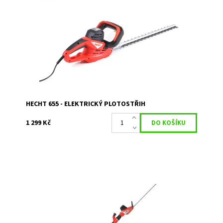
Elektrický plotostřih s délkou lišty 62 cm. Příkon 600 W.
Hmotnost 2,7 kg.
Dostupnost:
Skladem 1
Kód:
1006
Značka:
HECHT
Záruka:
2 roky
HECHT 655 - ELEKTRICKÝ PLOTOSTŘIH
1 299 Kč
Elektrický plotostřih HECHT 675. Příkon 750 W. Celková
délka 2,35 - 2,8 m. Pracovní délka lišty 51 cm. Max. průměr
střihu 28 mm. Hmotnost 5kg.