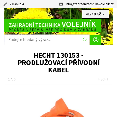
731463284
info
@
zahradnitechnikavolejnik.cz
0 Kč
CZK
0 ks /
HECHT 130153 -
PRODLUŽOVACÍ PŘÍVODNÍ
KABEL
1756
HECHT