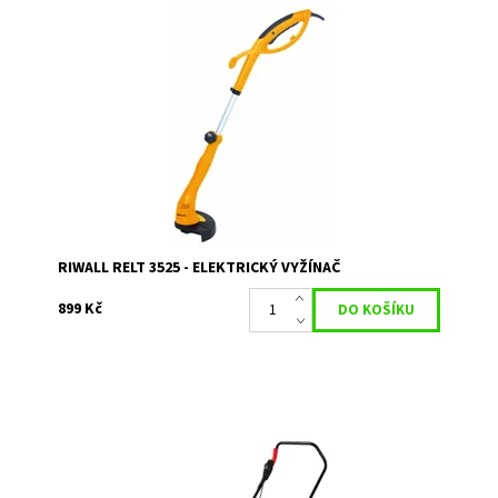
Elektrický vyžínač s lehkým a výkonným motorem 350 W.
Dostupnost:
Skladem 1
Kód:
656
Značka:
RIWALL
Záruka:
2 roky / prodloužená záruka 4 roky
RIWALL RELT 3525 - ELEKTRICKÝ VYŽÍNAČ
899 Kč
VeGA GT 3403 elektrická sekačka
Dostupnost:
Do týdne