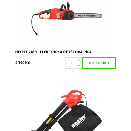
START, zubová opěrka, odlehčení pnutí...
Dostupnost:
Skladem 2
Kód:
416
Značka:
HECHT
Záruka:
2 roky
HECHT 2439 - ELEKTRICKÁ ŘETĚZOVÁ PILA
2 790 Kč
Elektrický vysavač / fukar na listí. Příkon 3000 W. 45 l
sběrný vak. Rychlost vzduchu 275 km/h.
Dostupnost:
Skladem 2
Kód:
233
Značka:
HECHT
Záruka:
2 roky