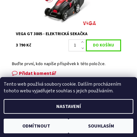
VEGA GT 3805 - ELEKTRICKÁ SEKAČKA
3 790 Kč
Buďte první, kdo napíše příspěvek k této položce.
Přidat komentář
Tento web používá soubory cookie. Dalším procházením
Facebook
|
Heureka.cz
|
Zboží.cz
tohoto webu vyjadřujete souhlas s jejich používáním.
NASTAVENÍ
2026 © Zahradní technika VOLEJNÍK, všechna práva vyhrazena
Vytvořil Shoptet
ODMÍTNOUT
SOUHLASÍM