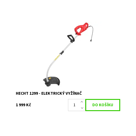
Elektrický strunový vyžínač s dělitelnou hřídelí a
ramenním popruhem. Příkon 1200 W. Záběr 38 cm.
Hmotnost 4,43 kg.
Dostupnost:
Skladem 2
Kód:
425
Značka:
HECHT
Záruka:
2 roky
HECHT 1299 - ELEKTRICKÝ VYŽÍNAČ
1 999 Kč