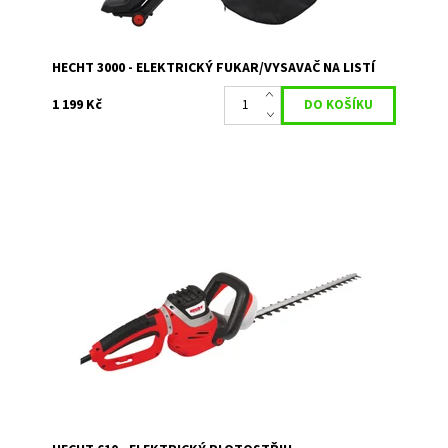
HECHT 3000 - ELEKTRICKÝ FUKAR/VYSAVAČ NA LISTÍ
1 199 Kč
Elektrický plotostřih - příkon 600 W. Délka lišty 61 cm.
Max. průměr střihu 24 mm. Hmotnost 3,1 kg.
Dostupnost:
Skladem 1
Kód:
1009
Značka:
HECHT
Záruka:
2 roky