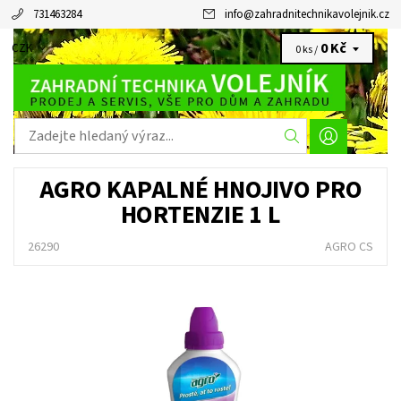
731463284
info
@
zahradnitechnikavolejnik.cz
0 Kč
CZK
0 ks /
AGRO KAPALNÉ HNOJIVO PRO
HORTENZIE 1 L
26290
AGRO CS