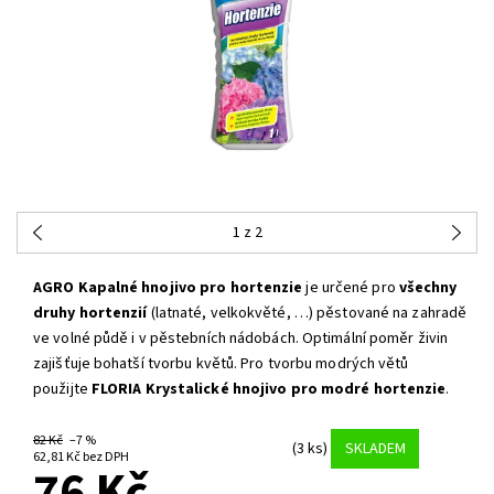
1
z 2
AGRO Kapalné hnojivo pro hortenzie
je určené pro
všechny
druhy hortenzií
(latnaté, velkokvěté, …) pěstované na zahradě
ve volné půdě i v pěstebních nádobách. Optimální poměr živin
zajišťuje bohatší tvorbu květů. Pro tvorbu modrých větů
použijte
FLORIA Krystalické hnojivo pro modré hortenzie
.
82 Kč
–7 %
(3 ks)
SKLADEM
62,81 Kč bez DPH
76 Kč