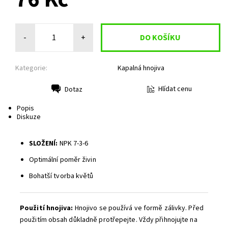
-
+
Kategorie:
Kapalná hnojiva
Hlídat cenu
Dotaz
Tisk
Popis
Diskuze
SLOŽENÍ:
NPK 7-3-6
Optimální poměr živin
Bohatší tvorba květů
Použití hnojiva:
Hnojivo se používá ve formě zálivky. Před
použitím obsah důkladně protřepejte. Vždy přihnojujte na