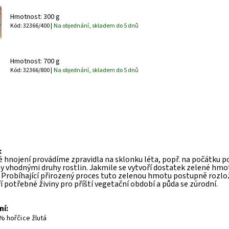
Hmotnost: 300 g
Kód: 32366/400 |
Na objednání, skladem do 5 dnů
Hmotnost: 700 g
Kód: 32366/800 |
Na objednání, skladem do 5 dnů
:
 hnojení provádíme zpravidla na sklonku léta, popř. na počátku p
y vhodnými druhy rostlin. Jakmile se vytvoří dostatek zelené hmo
 Probíhající přirozený proces tuto zelenou hmotu postupně rozlo
í potřebné živiny pro příští vegetační období a půda se zúrodní.
ní:
% hořčice žlutá