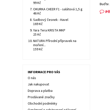
99 Kč
Buďte 
OKURKA CHEER F1 - salátová 1,5 g
Př
46 Kč
Sadbový česnek - Havel
169 Kč
Yara Tera KRISTA MKP
25 Kč
NATURA Přírodní přípravek na
moření...
159 Kč
INFORMACE PRO VÁS
O nás
Jak nakupovat
Doprava a platba
Prodávané značky
Obchodní podmínky