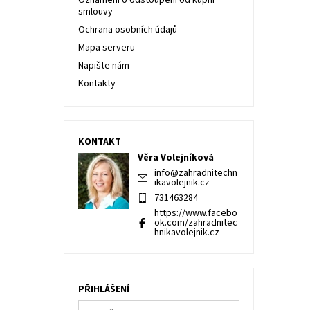
Oznámení o odstoupení od kupní
smlouvy
Ochrana osobních údajů
Mapa serveru
Napište nám
Kontakty
KONTAKT
Věra Volejníková
info
@
zahradnitechn
ikavolejnik.cz
731463284
https://www.facebo
ok.com/zahradnitec
hnikavolejnik.cz
PŘIHLÁŠENÍ