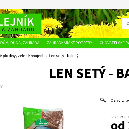
DŮM, DÍLNA, ZAHRADA
ZAHRÁDKÁŘSKÉ POTŘEBY
CHOVATELSKÉ P
OBCHODNÍ PODMÍNKY
OCHRANA OSOBNÍCH ÚDAJŮ
NAPIŠTE NÁM
é plodiny, zelené hnojení
Len setý - balený
LEN SETÝ - 
00
Osivo z řa
o
od 