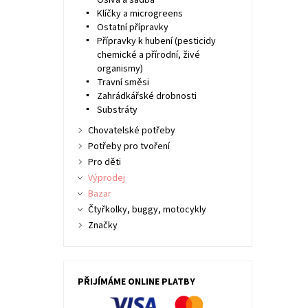
Osiva a sadba
Klíčky a microgreens
Ostatní přípravky
Přípravky k hubení (pesticidy
chemické a přírodní, živé
organismy)
Travní směsi
Zahrádkářské drobnosti
Substráty
Chovatelské potřeby
Potřeby pro tvoření
Pro děti
Výprodej
Bazar
Čtyřkolky, buggy, motocykly
Značky
PŘIJÍMÁME ONLINE PLATBY