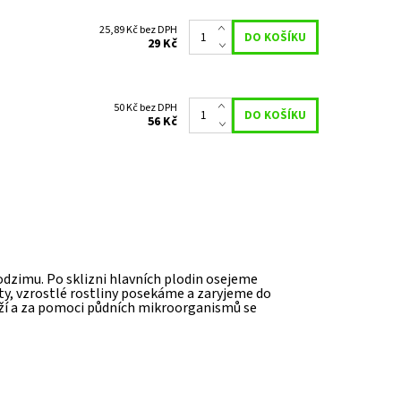
25,89 Kč bez DPH
29 Kč
50 Kč bez DPH
56 Kč
odzimu. Po sklizni hlavních plodin osejeme
ty, vzrostlé rostliny posekáme a zaryjeme do
ží a za pomoci půdních mikroorganismů se