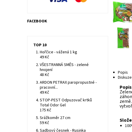
FACEBOOK
TOP 10
Hořčice - vážená 1 kg
49 Kč
VŠESTRANNÁ SMĚS - zelené
hnojení
Popis
48 Kč
Diskuze
ARDON PETRAX paropropustné -
Popis
pracovní...
Zelené
49 Kč
záhon
STOP-PEST Odpuzovač krtků
země.
Total Odor Gel
vytvoř
175 Kč
Srážkoměr 27 cm
Slože
59 Kč
100
Sadbový česnek - Rusinka