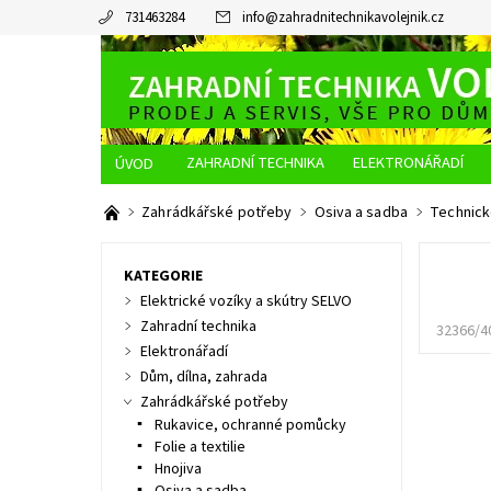
731463284
info
@
zahradnitechnikavolejnik.cz
ZAHRADNÍ TECHNIKA
ELEKTRONÁŘADÍ
O NÁS
JAK NAKUPOVAT
DOPRAVA A PLATBA
Zahrádkářské potřeby
Osiva a sadba
Technick
KATEGORIE
Elektrické vozíky a skútry SELVO
Zahradní technika
32366/4
Elektronářadí
Dům, dílna, zahrada
Zahrádkářské potřeby
Rukavice, ochranné pomůcky
Folie a textilie
Hnojiva