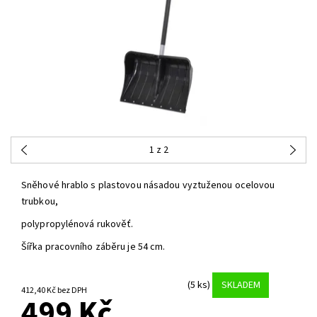
1
z 2
Sněhové hrablo s plastovou násadou vyztuženou ocelovou
trubkou,
polypropylénová rukověť.
Šířka pracovního záběru je 54 cm.
(5 ks)
SKLADEM
412,40 Kč bez DPH
499 Kč