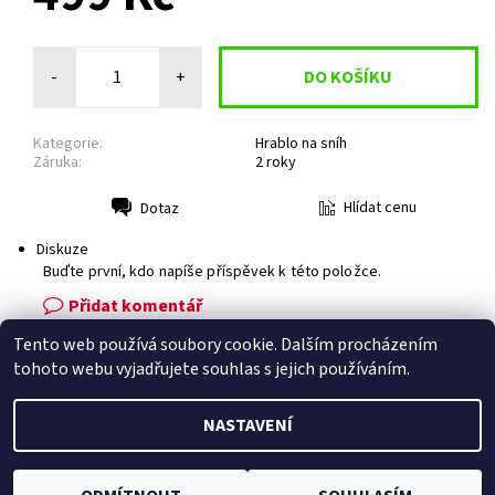
-
+
Kategorie:
Hrablo na sníh
Záruka:
2 roky
Hlídat cenu
Dotaz
Tisk
Diskuze
Buďte první, kdo napíše příspěvek k této položce.
Přidat komentář
Tento web používá soubory cookie. Dalším procházením
Facebook
|
Heureka.cz
|
Zboží.cz
tohoto webu vyjadřujete souhlas s jejich používáním.
NASTAVENÍ
2026 © Zahradní technika VOLEJNÍK, všechna práva vyhrazena
Vytvořil Shoptet