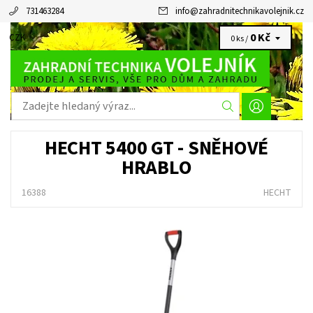
731463284
info
@
zahradnitechnikavolejnik.cz
0 Kč
CZK
0 ks /
HECHT 5400 GT - SNĚHOVÉ
HRABLO
16388
HECHT