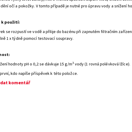
dění očí a pokožky. V tomto případě je nutné pro úpravu vody a snížení h
k použití:
vek se rozpustí ve vodě a přilije do bazénu při zapnutém filtračním zaříze
lně 1 x týdně pomocí testovací soupravy.
nost:
3
ížení hodnoty pH o 0,2 se dávkuje 15 g/m
vody (1 rovná polévková lžíce).
první, kdo napíše příspěvek k této položce.
idat komentář