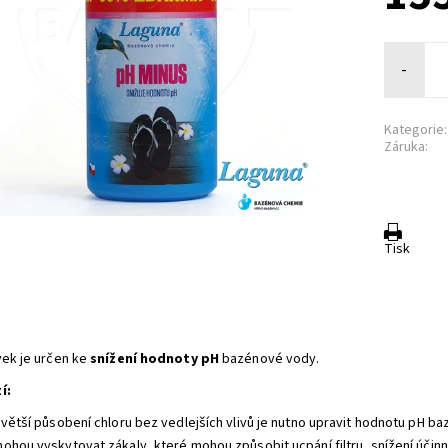
-
Kategorie:
Záruka:
Tisk
vek je určen ke
snížení hodnoty pH
bazénové vody.
í:
jvětší působení chloru bez vedlejších vlivů je nutno upravit hodnotu pH ba
ohou vyskytovat zákaly, které mohou způsobit ucpání filtru, snížení účinn