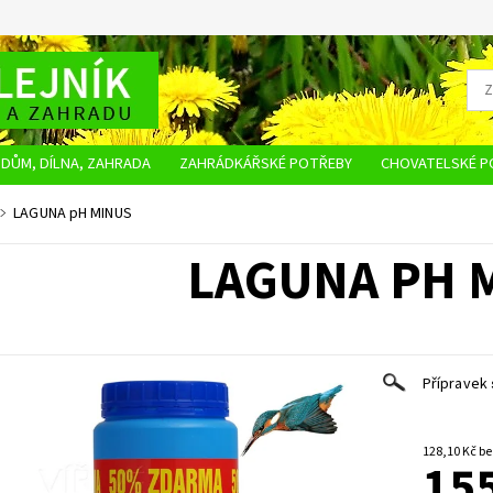
DŮM, DÍLNA, ZAHRADA
ZAHRÁDKÁŘSKÉ POTŘEBY
CHOVATELSKÉ P
OBCHODNÍ PODMÍNKY
OCHRANA OSOBNÍCH ÚDAJŮ
NAPIŠTE NÁM
LAGUNA pH MINUS
LAGUNA PH 
Přípravek
128,1
155