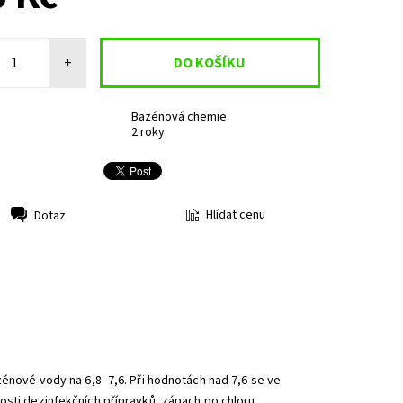
+
Bazénová chemie
2 roky
Hlídat cenu
Dotaz
zénové vody na 6,8–7,6. Při hodnotách nad 7,6 se ve
osti dezinfekčních přípravků, zápach po chloru,