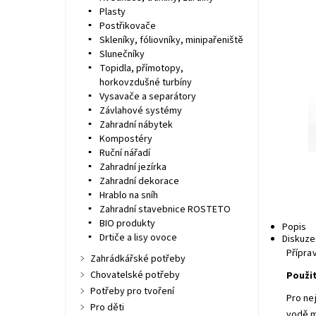
Plasty
Postřikovače
Skleníky, fóliovníky, minipařeniště
Slunečníky
Topidla, přímotopy,
horkovzdušné turbíny
Vysavače a separátory
Závlahové systémy
Zahradní nábytek
Kompostéry
Ruční nářadí
Zahradní jezírka
Zahradní dekorace
Hrablo na sníh
Zahradní stavebnice ROSTETO
BIO produkty
Popis
Drtiče a lisy ovoce
Diskuze
Přípra
Zahrádkářské potřeby
Chovatelské potřeby
Použit
Potřeby pro tvoření
Pro ne
Pro děti
vodě m