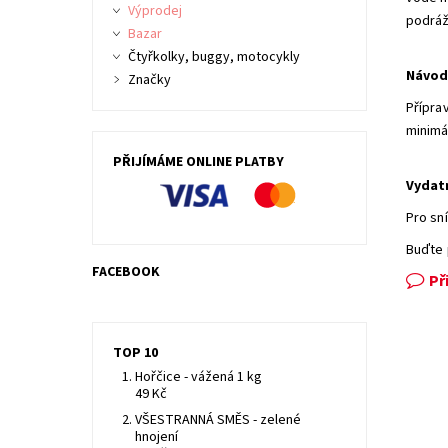
Výprodej
podráž
Bazar
Čtyřkolky, buggy, motocykly
Návod 
Značky
Přípra
minimá
PŘIJÍMÁME ONLINE PLATBY
Vydat
Pro sn
Buďte 
FACEBOOK
Př
TOP 10
Hořčice - vážená 1 kg
49 Kč
VŠESTRANNÁ SMĚS - zelené
hnojení