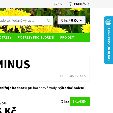
CZK
PŘIHLÁŠENÍ
0 ks /
0 Kč
OTŘEBY
POTŘEBY PRO TVOŘENÍ
PRO DĚTI
KONTAKTY
MINUS
STACHEMA CZ s.r.o
snižuje hodnotu pH
bazénové vody.
Výhodné balení
(5 ks)
SKLADEM
0 Kč bez DPH
 Kč