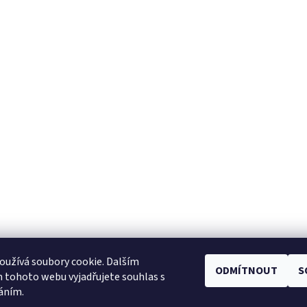
užívá soubory cookie. Dalším
ODMÍTNOUT
S
Facebook
|
Heureka.cz
|
Zboží.cz
 tohoto webu vyjadřujete souhlas s
váním.