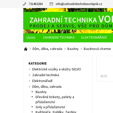
731463284
info
@
zahradnitechnikavolejnik.cz
ZAHRADNÍ TECHNIKA
ELEKTRONÁŘADÍ
O NÁS
JAK NAKUPOVAT
DOPRAVA A PLATBA
Dům, dílna, zahrada
Bazény
Bazénová chemie
KATEGORIE
Elektrické vozíky a skútry SELVO
Zahradní technika
4131
Elektronářadí
Dům, dílna, zahrada
Bazény
Dřevěné brikety, pelety a
příslušenství
Grily a příslušenství
Květináče, truhlíky, žardiny