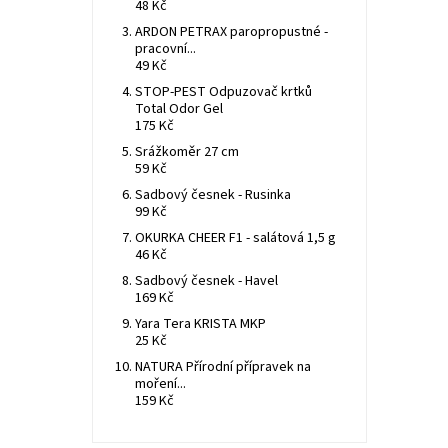
48 Kč
ARDON PETRAX paropropustné -
pracovní...
49 Kč
STOP-PEST Odpuzovač krtků
Total Odor Gel
175 Kč
Srážkoměr 27 cm
59 Kč
Sadbový česnek - Rusinka
99 Kč
OKURKA CHEER F1 - salátová 1,5 g
46 Kč
Sadbový česnek - Havel
169 Kč
Yara Tera KRISTA MKP
25 Kč
NATURA Přírodní přípravek na
moření...
159 Kč