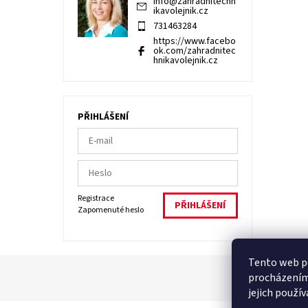
info
@
zahradnitechn
ikavolejnik.cz
731463284
https://www.facebo
ok.com/zahradnitec
hnikavolejnik.cz
PŘIHLÁŠENÍ
Registrace
Zapomenuté heslo
Tento web po
procházením
jejich použí