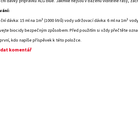
ční dávky přípravku ALG blue. Jakmile nejsou v bazénu viditelné řasy, začn
vání:
3
3
ční dávka: 15 ml na 1m
(1000 litrů) vody udržovací dávka: 6 ml na 1m
vody
vejte biocidy bezpečným způsobem. Před použitím si vždy přečtěte označ
první, kdo napíše příspěvek k této položce.
idat komentář