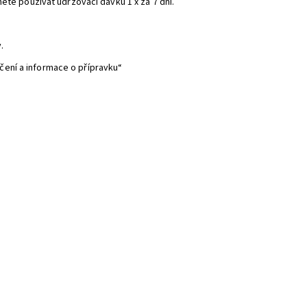
ěte používat udržovací dávku 1 x za 7 dní.
.
ení a informace o přípravku“