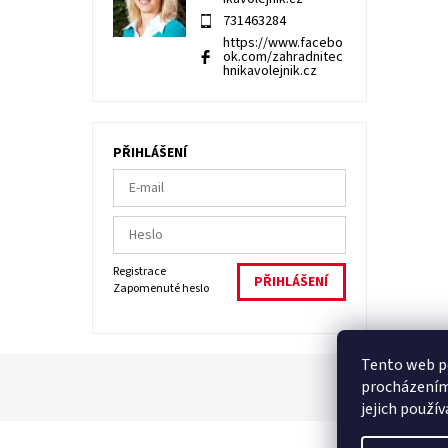
731463284
https://www.facebo
ok.com/zahradnitec
hnikavolejnik.cz
PŘIHLÁŠENÍ
Registrace
Zapomenuté heslo
Tento web po
procházením
jejich použí