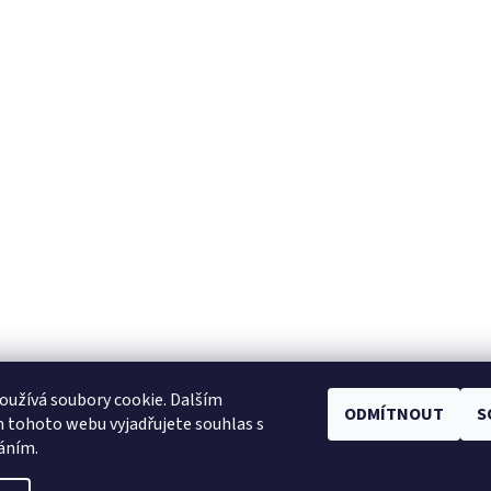
užívá soubory cookie. Dalším
ODMÍTNOUT
S
Facebook
|
Heureka.cz
|
Zboží.cz
 tohoto webu vyjadřujete souhlas s
váním.