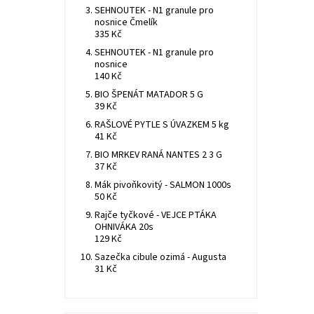
SEHNOUTEK - N1 granule pro
nosnice Čmelík
335 Kč
SEHNOUTEK - N1 granule pro
nosnice
140 Kč
BIO ŠPENÁT MATADOR 5 G
39 Kč
RAŠLOVÉ PYTLE S ÚVAZKEM 5 kg
41 Kč
BIO MRKEV RANÁ NANTES 2 3 G
37 Kč
Mák pivoňkovitý - SALMON 1000s
50 Kč
Rajče tyčkové - VEJCE PTÁKA
OHNIVÁKA 20s
129 Kč
Sazečka cibule ozimá - Augusta
31 Kč