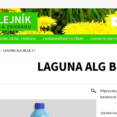
DŮM, DÍLNA, ZAHRADA
ZAHRÁDKÁŘSKÉ POTŘEBY
CHOVATELSKÉ P
OBCHODNÍ PODMÍNKY
OCHRANA OSOBNÍCH ÚDAJŮ
NAPIŠTE NÁM
LAGUNA ALG BLUE 1 l
LAGUNA ALG B
Přípravek 
bazénové
238,8