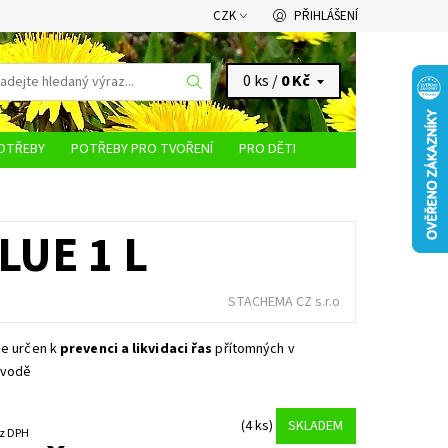
CZK
PŘIHLÁŠENÍ
0 ks /
0 Kč
OTŘEBY
POTŘEBY PRO TVOŘENÍ
PRO DĚTI
KONTAKTY
LUE 1 L
STACHEMA CZ s.r.o
je určen k
prevenci a likvidaci řas
přítomných v
 vodě
(4 ks)
SKLADEM
4 Kč bez DPH