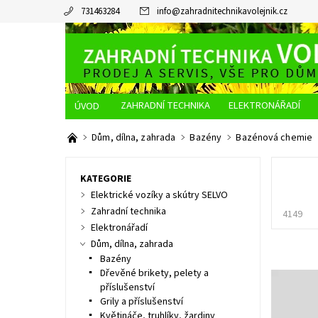
731463284
info
@
zahradnitechnikavolejnik.cz
ZAHRADNÍ TECHNIKA
ELEKTRONÁŘADÍ
O NÁS
JAK NAKUPOVAT
DOPRAVA A PLATBA
Dům, dílna, zahrada
Bazény
Bazénová chemie
KATEGORIE
Elektrické vozíky a skútry SELVO
Zahradní technika
4149
Elektronářadí
Dům, dílna, zahrada
Bazény
Dřevěné brikety, pelety a
příslušenství
Grily a příslušenství
Květináče, truhlíky, žardiny