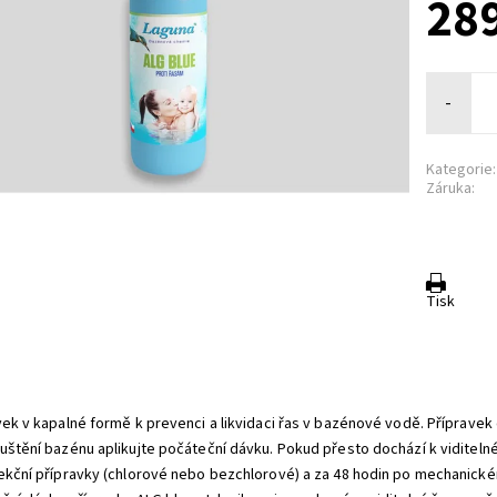
289
-
Kategorie:
Záruka:
Tisk
vek v kapalné formě k prevenci a likvidaci řas v bazénové vodě. Přípravek 
uštění bazénu aplikujte počáteční dávku. Pokud přesto dochází k viditelném
ekční přípravky (chlorové nebo bezchlorové) a za 48 hodin po mechanické