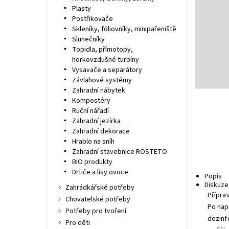
Plasty
Postřikovače
Skleníky, fóliovníky, minipařeniště
Slunečníky
Topidla, přímotopy,
horkovzdušné turbíny
Vysavače a separátory
Závlahové systémy
Zahradní nábytek
Kompostéry
Ruční nářadí
Zahradní jezírka
Zahradní dekorace
Hrablo na sníh
Zahradní stavebnice ROSTETO
BIO produkty
Drtiče a lisy ovoce
Popis
Diskuze
Zahrádkářské potřeby
Přípra
Chovatelské potřeby
Po nap
Potřeby pro tvoření
dezinf
Pro děti