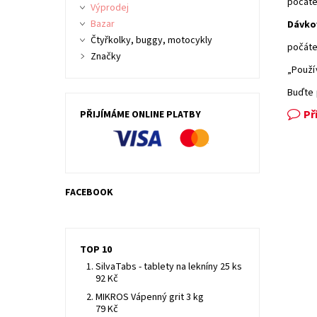
počáte
Výprodej
Bazar
Dávko
Čtyřkolky, buggy, motocykly
počáte
Značky
„Použí
Buďte 
Př
PŘIJÍMÁME ONLINE PLATBY
FACEBOOK
TOP 10
SilvaTabs - tablety na lekníny 25 ks
92 Kč
MIKROS Vápenný grit 3 kg
79 Kč