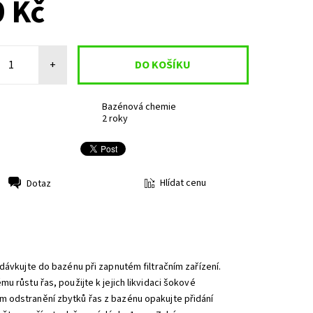
 Kč
+
Bazénová chemie
2 roky
Hlídat cenu
Dotaz
dávkujte do bazénu při zapnutém filtračním zařízení.
u růstu řas, použijte k jejich likvidaci šokové
m odstranění zbytků řas z bazénu opakujte přidání